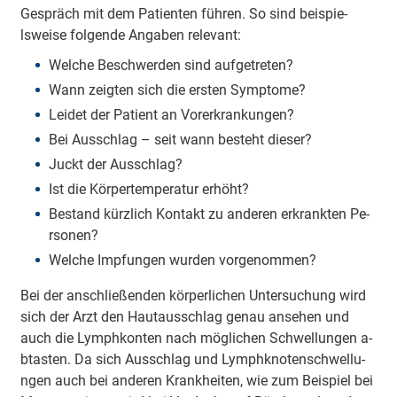
Gespräch mit dem Pa­tie­nten führen. So sind bei­spie­
lswei­se fo­lge­nde A­nga­ben re­le­vant:
Welche Be­schwe­rden sind au­fge­tre­ten?
Wann zeigten sich die ersten Sy­mpto­me?
Leidet der Patient an Vo­re­rkra­nku­ngen?
Bei Ausschlag – seit wann besteht dieser?
Juckt der Ausschlag?
Ist die Kö­rpe­rte­mpe­ra­tur erhöht?
Bestand kürzlich Kontakt zu a­nde­ren e­rkra­nkten Pe­
rso­nen?
Welche I­mpfu­ngen wurden vo­rge­no­mmen?
Bei der a­nschlie­ße­nden kö­rpe­rli­chen U­nte­rsu­chung wird
sich der Arzt den Hau­tau­sschlag genau a­nse­hen und
auch die Ly­mphko­nten nach mö­gli­chen Schwe­llu­ngen a­
bta­sten. Da sich Ausschlag und Ly­mphkno­te­nschwe­llu­
ngen auch bei a­nde­ren Kra­nkhei­ten, wie zum Beispiel bei