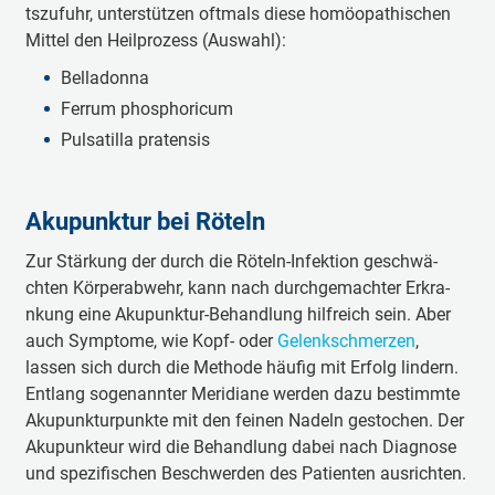
tszu­fuhr, u­nte­rstü­tzen oftmals diese ho­möo­pa­thi­schen
Mittel den Hei­lpro­zess (Auswahl):
Be­lla­do­nna
Ferrum pho­spho­ri­cum
Pu­lsa­ti­lla pra­te­nsis
A­ku­pu­nktur bei Röteln
Zur Stärkung der durch die Röteln-I­nfe­ktion ge­schwä­
chten Kö­rpe­ra­bwehr, kann nach du­rchge­ma­chter E­rkra­
nkung eine A­ku­pu­nktur-Be­ha­ndlung hilfreich sein. Aber
auch Sy­mpto­me, wie Kopf- oder
Ge­le­nkschme­rzen
,
lassen sich durch die Me­tho­de häufig mit Erfolg lindern.
Entlang so­ge­na­nnter Me­ri­dia­ne werden dazu be­sti­mmte
A­ku­pu­nktu­rpu­nkte mit den feinen Nadeln ge­sto­chen. Der
A­ku­pu­nkteur wird die Be­ha­ndlung dabei nach Dia­gno­se
und spe­zi­fi­schen Be­schwe­rden des Pa­tie­nten au­sri­chten.