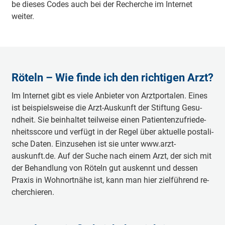
be dieses Codes auch bei der Re­che­rche im I­nte­rnet
weiter.
Röteln – Wie finde ich den ri­chti­gen Arzt?
Im I­nte­rnet gibt es viele A­nbie­ter von A­rztpo­rta­len. Eines
ist bei­spie­lswei­se die Arzt-Auskunft der Stiftung Ge­su­
ndheit. Sie bei­nha­ltet tei­lwei­se einen Pa­tie­nte­nzu­frie­de­
nhei­tssco­re und verfügt in der Regel über a­ktue­lle po­sta­li­
sche Daten. Ei­nzu­se­hen ist sie unter www.arzt-
auskunft.de. Auf der Suche nach einem Arzt, der sich mit
der Be­ha­ndlung von Röteln gut auskennt und dessen
Praxis in Wo­hno­rtnä­he ist, kann man hier zie­lfü­hrend re­
che­rchie­ren.