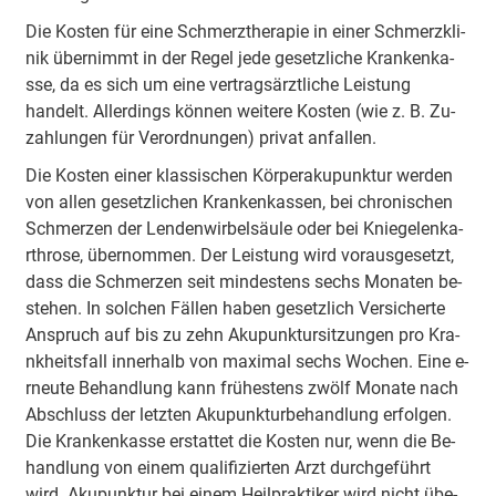
Die Kosten für eine Schme­rzthe­ra­pie in einer Schme­rzkli­
nik ü­be­rnimmt in der Regel jede ge­se­tzli­che Kra­nke­nka­
sse, da es sich um eine ve­rtra­gsä­rztli­che Leistung
handelt. A­lle­rdings können wei­te­re Kosten (wie z. B. Zu­
za­hlu­ngen für Ve­ro­rdnu­ngen) privat a­nfa­llen.
Die Kosten einer kla­ssi­schen Kö­rpe­ra­ku­pu­nktur werden
von allen ge­se­tzli­chen Kra­nke­nka­ssen, bei chro­ni­schen
Schmerzen der Le­nde­nwi­rbe­lsäu­le oder bei Knie­ge­le­nka­
rthro­se, ü­be­rno­mmen. Der Leistung wird vo­rau­sge­setzt,
dass die Schmerzen seit mi­nde­stens sechs Mo­na­ten be­
ste­hen. In solchen Fällen haben ge­se­tzlich Ve­rsi­che­rte
Anspruch auf bis zu zehn A­ku­pu­nktu­rsi­tzu­ngen pro Kra­
nkhei­tsfall i­nne­rhalb von ma­xi­mal sechs Wochen. Eine e­
rneu­te Be­ha­ndlung kann frü­he­stens zwölf Mo­na­te nach
Abschluss der letzten A­ku­pu­nktu­rbe­ha­ndlung e­rfo­lgen.
Die Kra­nke­nka­sse e­rsta­ttet die Kosten nur, wenn die Be­
ha­ndlung von einem qua­li­fi­zie­rten Arzt du­rchge­führt
wird. A­ku­pu­nktur bei einem Hei­lpra­kti­ker wird nicht ü­be­