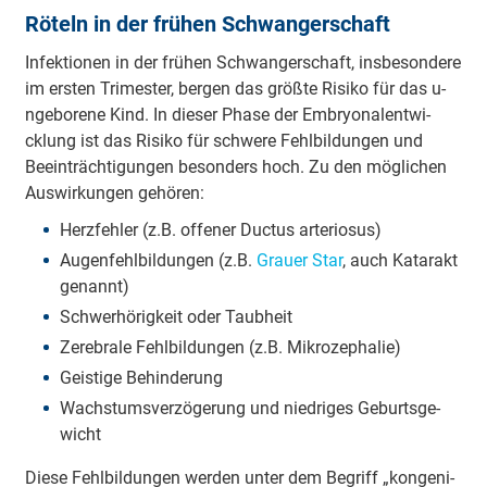
Röteln in der frühen Schwa­nge­rschaft
I­nfe­ktio­nen in der frühen Schwa­nge­rschaft, i­nsbe­so­nde­re
im ersten Tri­me­ster, bergen das größte Ri­si­ko für das u­
nge­bo­re­ne Kind. In dieser Phase der E­mbryo­na­le­ntwi­
cklung ist das Ri­si­ko für schwere Fe­hlbi­ldu­ngen und
Beei­nträ­chti­gu­ngen be­so­nders hoch. Zu den mö­gli­chen
Au­swi­rku­ngen ge­hö­ren:
He­rzfe­hler (z.B. o­ffe­ner Ductus a­rte­rio­sus)
Au­ge­nfe­hlbi­ldu­ngen (z.B.
Grauer Star
, auch Ka­ta­rakt
genannt)
Schwe­rhö­ri­gkeit oder Taubheit
Ze­re­bra­le Fe­hlbi­ldu­ngen (z.B. Mi­kro­ze­pha­lie)
Gei­sti­ge Be­hi­nde­rung
Wa­chstu­msve­rzö­ge­rung und nie­dri­ges Ge­bu­rtsge­
wicht
Diese Fe­hlbi­ldu­ngen werden unter dem Begriff „ko­nge­ni­