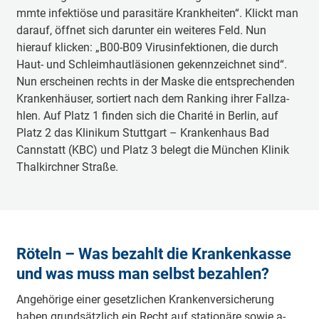
mmte i­nfe­ktiö­se und pa­ra­si­tä­re Kra­nkhei­ten“. Klickt man
darauf, öffnet sich da­ru­nter ein wei­te­res Feld. Nun
hierauf klicken: „B00-B09 Vi­ru­si­nfe­ktio­nen, die durch
Haut- und Schlei­mhau­tlä­sio­nen ge­ke­nnzei­chnet sind“.
Nun e­rschei­nen rechts in der Maske die e­ntspre­che­nden
Kra­nke­nhäu­ser, sortiert nach dem Ranking ihrer Fa­llza­
hlen. Auf Platz 1 finden sich die Charité in Berlin, auf
Platz 2 das Kli­ni­kum Stuttgart – Kra­nke­nhaus Bad
Cannstatt (KBC) und Platz 3 belegt die München Klinik
Tha­lki­rchner Straße.
Röteln – Was bezahlt die Kra­nke­nka­sse
und was muss man selbst be­za­hlen?
A­nge­hö­ri­ge einer ge­se­tzli­chen Kra­nke­nve­rsi­che­rung
haben gru­ndsä­tzlich ein Recht auf sta­tio­nä­re sowie a­