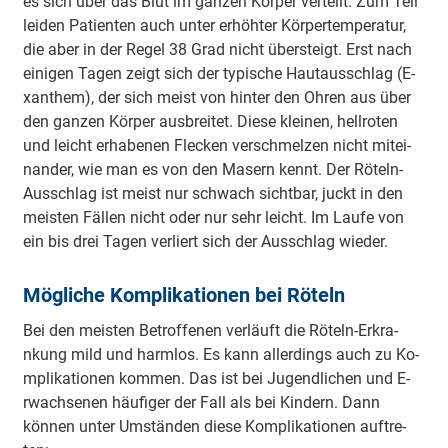
es sich über das Blut im ganzen Körper verteilt. Zum Teil
leiden Pa­tie­nten auch unter e­rhö­hter Kö­rpe­rte­mpe­ra­tur,
die aber in der Regel 38 Grad nicht ü­be­rsteigt. Erst nach
ei­ni­gen Tagen zeigt sich der ty­pi­sche Hau­tau­sschlag (E­
xa­nthem), der sich meist von hinter den Ohren aus über
den ganzen Körper au­sbrei­tet. Diese kleinen, he­llro­ten
und leicht e­rha­be­nen Flecken ve­rschme­lzen nicht mi­tei­
na­nder, wie man es von den Masern kennt. Der Röteln-
Ausschlag ist meist nur schwach sichtbar, juckt in den
meisten Fällen nicht oder nur sehr leicht. Im Laufe von
ein bis drei Tagen verliert sich der Ausschlag wieder.
Mö­gli­che Ko­mpli­ka­tio­nen bei Röteln
Bei den meisten Be­tro­ffe­nen verläuft die Röteln-E­rkra­
nkung mild und harmlos. Es kann a­lle­rdings auch zu Ko­
mpli­ka­tio­nen kommen. Das ist bei Ju­ge­ndli­chen und E­
rwa­chse­nen häu­fi­ger der Fall als bei Kindern. Dann
können unter U­mstä­nden diese Ko­mpli­ka­tio­nen au­ftre­