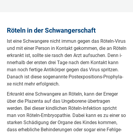
Röteln in der Schwa­nge­rschaft
Ist eine Schwa­nge­re nicht immun gegen das Röteln-Virus
und mit einer Person in Kontakt ge­ko­mmen, die an Röteln
erkrankt ist, sollte sie rasch den Arzt au­fsu­chen. Denn i­
nne­rhalb der ersten drei Tage nach dem Kontakt kann
man noch fe­rti­ge A­nti­kö­rper gegen das Virus spritzen.
Danach ist diese so­ge­na­nnte Po­ste­xpo­si­tions-Pro­phy­la­
xe nicht mehr e­rfo­lgreich.
Erkrankt eine Schwa­nge­re an Röteln, kann der E­rre­ger
über die Pla­ze­nta auf das U­nge­bo­re­ne ü­be­rtra­gen
werden. Bei dieser ki­ndli­chen Röteln-I­nfe­ktion spricht
man von Röteln-E­mbryo­pa­thie. Dabei kann es zu einer so
starken Schä­di­gung der O­rga­ne des Kindes kommen,
dass e­rhe­bli­che Be­hi­nde­ru­ngen oder sogar eine Fe­hlge­