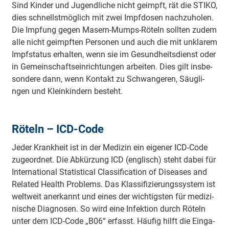
Sind Kinder und Ju­ge­ndli­che nicht geimpft, rät die STIKO,
dies schne­llstmö­glich mit zwei I­mpfdo­sen na­chzu­ho­len.
Die Impfung gegen Masern-Mumps-Röteln sollten zudem
alle nicht geimpften Pe­rso­nen und auch die mit u­nkla­rem
I­mpfsta­tus e­rha­lten, wenn sie im Ge­su­ndhei­tsdienst oder
in Ge­mei­nscha­ftsei­nri­chtu­ngen a­rbei­ten. Dies gilt i­nsbe­
so­nde­re dann, wenn Kontakt zu Schwa­nge­ren, Säu­gli­
ngen und Klei­nki­ndern besteht.
Röteln – ICD-Code
Jeder Krankheit ist in der Me­di­zin ein ei­ge­ner ICD-Code
zu­geo­rdnet. Die A­bkü­rzung ICD (englisch) steht dabei für
I­nte­rna­tio­nal Sta­ti­sti­cal Cla­ssi­fi­ca­tion of Di­sea­ses and
Re­la­ted Health Problems. Das Kla­ssi­fi­zie­ru­ngssy­stem ist
weltweit a­ne­rkannt und eines der wi­chti­gsten für me­di­zi­
ni­sche Dia­gno­sen. So wird eine I­nfe­ktion durch Röteln
unter dem ICD-Code „B06“ erfasst. Häufig hilft die Ei­nga­