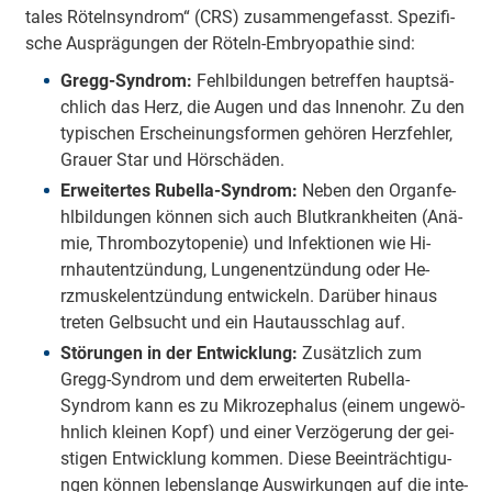
ta­les Rö­te­lnsy­ndrom“ (CRS) zu­sa­mme­nge­fasst. Spe­zi­fi­
sche Au­sprä­gu­ngen der Röteln-E­mbryo­pa­thie sind:
Gregg-Syndrom:
Fe­hlbi­ldu­ngen be­tre­ffen hau­ptsä­
chlich das Herz, die Augen und das I­nne­nohr. Zu den
ty­pi­schen E­rschei­nu­ngsfo­rmen ge­hö­ren He­rzfe­hler,
Grauer Star und Hö­rschä­den.
E­rwei­te­rtes Ru­be­lla-Syndrom:
Neben den O­rga­nfe­
hlbi­ldu­ngen können sich auch Blu­tkra­nkhei­ten (A­nä­
mie, Thro­mbo­zy­to­pe­nie) und I­nfe­ktio­nen wie Hi­
rnhau­te­ntzü­ndung, Lu­nge­ne­ntzü­ndung oder He­
rzmu­ske­le­ntzü­ndung e­ntwi­ckeln. Da­rü­ber hinaus
treten Gelbsucht und ein Hau­tau­sschlag auf.
Stö­ru­ngen in der E­ntwi­cklung:
Zu­sä­tzlich zum
Gregg-Syndrom und dem e­rwei­te­rten Ru­be­lla-
Syndrom kann es zu Mi­kro­ze­pha­lus (einem u­nge­wö­
hnlich kleinen Kopf) und einer Ve­rzö­ge­rung der gei­
sti­gen E­ntwi­cklung kommen. Diese Beei­nträ­chti­gu­
ngen können le­be­nsla­nge Au­swi­rku­ngen auf die i­nte­