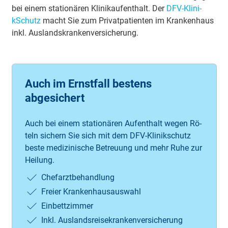
bei einem sta­tio­nä­ren Kli­ni­kau­fe­nthalt. Der
DFV-Kli­ni­
kSchutz
macht Sie zum Pri­va­tpa­tie­nten im Kra­nke­nhaus
inkl. Au­sla­ndskra­nke­nve­rsi­che­rung.
Auch im Ernstfall bestens
abgesichert
Auch bei ei­nem sta­tio­nä­ren Auf­ent­halt we­gen Rö­
teln si­chern Sie sich mit dem DFV-Kli­nik­schutz
bes­te me­di­zi­ni­sche Be­treu­ung und mehr Ru­he zur
Hei­lung.
Chef­arzt­be­hand­lung
Frei­er Kran­ken­haus­aus­wahl
Ein­bett­zim­mer
Inkl. Aus­lands­rei­se­krank­en­ver­sich­er­ung