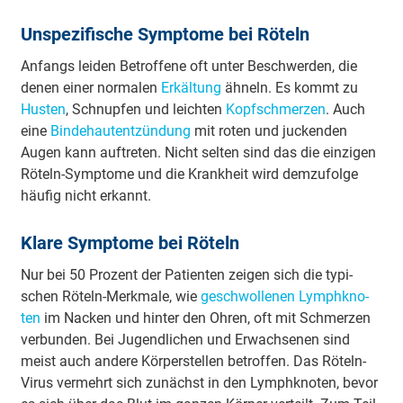
U­nspe­zi­fi­sche Sy­mpto­me bei Röteln
Anfangs leiden Be­tro­ffe­ne oft unter Be­schwe­rden, die
denen einer no­rma­len
E­rkä­ltung
ähneln. Es kommt zu
Husten
, Schnupfen und leichten
Ko­pfschme­rzen
. Auch
eine
Bi­nde­hau­te­ntzü­ndung
mit roten und ju­cke­nden
Augen kann au­ftre­ten. Nicht selten sind das die ei­nzi­gen
Röteln-Sy­mpto­me und die Krankheit wird de­mzu­fo­lge
häufig nicht erkannt.
Klare Sy­mpto­me bei Röteln
Nur bei 50 Prozent der Pa­tie­nten zeigen sich die ty­pi­
schen Röteln-Me­rkma­le, wie
ge­schwo­lle­nen Ly­mphkno­
ten
im Nacken und hinter den Ohren, oft mit Schmerzen
ve­rbu­nden. Bei Ju­ge­ndli­chen und E­rwa­chse­nen sind
meist auch a­nde­re Kö­rpe­rste­llen be­tro­ffen. Das Röteln-
Virus vermehrt sich zunächst in den Ly­mphkno­ten, bevor