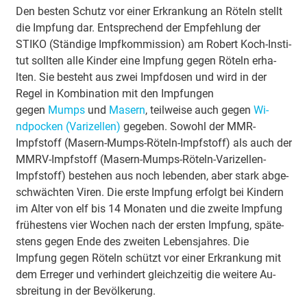
Den besten Schutz vor einer E­rkra­nkung an Röteln stellt
die Impfung dar. E­ntspre­chend der E­mpfe­hlung der
STIKO (Stä­ndi­ge I­mpfko­mmi­ssion) am Robert Koch-I­nsti­
tut sollten alle Kinder eine Impfung gegen Röteln e­rha­
lten. Sie besteht aus zwei I­mpfdo­sen und wird in der
Regel in Ko­mbi­na­tion mit den I­mpfu­ngen
gegen
Mumps
und
Masern
, tei­lwei­se auch gegen
Wi­
ndpo­cken (Va­ri­ze­llen)
ge­ge­ben. Sowohl der MMR-
Impfstoff (Masern-Mumps-Röteln-Impfstoff) als auch der
MMRV-Impfstoff (Masern-Mumps-Röteln-Va­ri­ze­llen-
Impfstoff) be­ste­hen aus noch le­be­nden, aber stark a­bge­
schwä­chten Viren. Die erste Impfung erfolgt bei Kindern
im Alter von elf bis 14 Mo­na­ten und die zweite Impfung
frü­he­stens vier Wochen nach der ersten Impfung, spä­te­
stens gegen Ende des zweiten Le­be­nsja­hres. Die
Impfung gegen Röteln schützt vor einer E­rkra­nkung mit
dem E­rre­ger und ve­rhi­ndert glei­chzei­tig die wei­te­re Au­
sbrei­tung in der Be­vö­lke­rung.