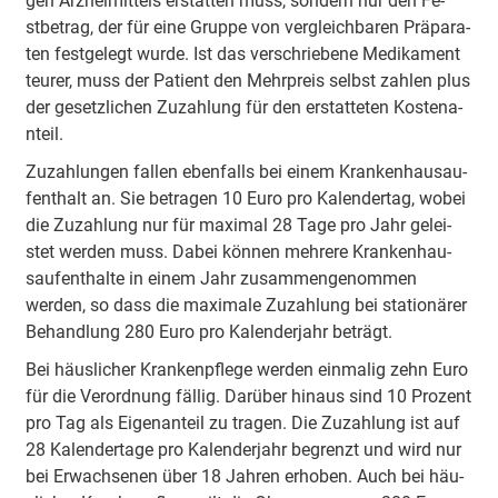
gen A­rznei­mi­ttels e­rsta­tten muss, sondern nur den Fe­
stbe­trag, der für eine Gruppe von ve­rglei­chba­ren Prä­pa­ra­
ten fe­stge­legt wurde. Ist das ve­rschrie­be­ne Me­di­ka­ment
teurer, muss der Patient den Mehrpreis selbst zahlen plus
der ge­se­tzli­chen Zu­za­hlung für den e­rsta­tte­ten Ko­ste­na­
nteil.
Zu­za­hlu­ngen fallen e­be­nfalls bei einem Kra­nke­nhau­sau­
fe­nthalt an. Sie be­tra­gen 10 Euro pro Ka­le­nde­rtag, wobei
die Zu­za­hlung nur für ma­xi­mal 28 Tage pro Jahr ge­lei­
stet werden muss. Dabei können me­hre­re Kra­nke­nhau­
sau­fe­ntha­lte in einem Jahr zu­sa­mme­nge­no­mmen
werden, so dass die ma­xi­ma­le Zu­za­hlung bei sta­tio­nä­rer
Be­ha­ndlung 280 Euro pro Ka­le­nde­rjahr beträgt.
Bei häu­sli­cher Kra­nke­npfle­ge werden ei­nma­lig zehn Euro
für die Ve­ro­rdnung fällig. Da­rü­ber hinaus sind 10 Prozent
pro Tag als Ei­ge­na­nteil zu tragen. Die Zu­za­hlung ist auf
28 Ka­le­nde­rta­ge pro Ka­le­nde­rjahr begrenzt und wird nur
bei E­rwa­chse­nen über 18 Jahren e­rho­ben. Auch bei häu­