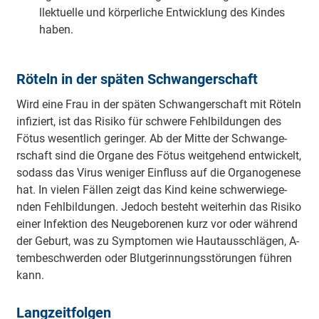
lle­ktue­lle und kö­rpe­rli­che E­ntwi­cklung des Kindes
haben.
Röteln in der späten Schwa­nge­rschaft
Wird eine Frau in der späten Schwa­nge­rschaft mit Röteln
i­nfi­ziert, ist das Ri­si­ko für schwere Fe­hlbi­ldu­ngen des
Fötus we­se­ntlich ge­ri­nger. Ab der Mitte der Schwa­nge­
rschaft sind die O­rga­ne des Fötus wei­tge­hend e­ntwi­ckelt,
sodass das Virus we­ni­ger Einfluss auf die O­rga­no­ge­ne­se
hat. In vielen Fällen zeigt das Kind keine schwe­rwie­ge­
nden Fe­hlbi­ldu­ngen. Jedoch besteht wei­te­rhin das Ri­si­ko
einer I­nfe­ktion des Neu­ge­bo­re­nen kurz vor oder während
der Geburt, was zu Sy­mpto­men wie Hau­tau­sschlä­gen, A­
te­mbe­schwe­rden oder Blu­tge­ri­nnu­ngsstö­ru­ngen führen
kann.
La­ngzei­tfo­lgen