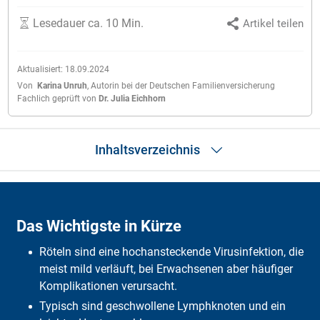
Lesedauer ca. 10 Min.
Artikel teilen
Aktualisiert:
18.09.2024
Von
Karina Unruh
,
Autorin bei der Deutschen Familienversicherung
Fachlich geprüft von
Dr. Julia Eichhorn
Inhaltsverzeichnis
Das Wichtigste in Kürze
Was sind Röteln?
Das Wichtigste in Kürze
Sy­mpto­me & Ansteckung
Dia­gno­se & Behandlung
Röteln sind eine hochansteckende Virusinfektion, die
Alternative Zusatztherapien
Schwa­nge­rschaft
meist mild verläuft, bei Erwachsenen aber häufiger
Impfung
Komplikationen verursacht.
Den richtigen Arzt finden
Typisch sind geschwollene Lymphknoten und ein
Wie finde ich das ri­chti­ge Kra­nke­nhaus?