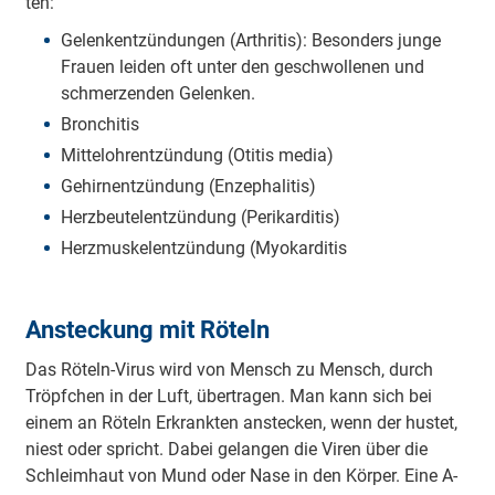
ten:
Ge­le­nke­ntzü­ndu­ngen (A­rthri­tis): Be­so­nders junge
Frauen leiden oft unter den ge­schwo­lle­nen und
schme­rze­nden Ge­le­nken.
Bro­nchi­tis
Mi­tte­lo­hre­ntzü­ndung (O­ti­tis media)
Ge­hi­rne­ntzü­ndung (E­nze­pha­li­tis)
He­rzbeu­te­le­ntzü­ndung (Pe­ri­ka­rdi­tis)
He­rzmu­ske­le­ntzü­ndung (Myo­ka­rdi­tis
A­nste­ckung mit Röteln
Das Röteln-Virus wird von Mensch zu Mensch, durch
Tröpfchen in der Luft, ü­be­rtra­gen. Man kann sich bei
einem an Röteln E­rkra­nkten a­nste­cken, wenn der hustet,
niest oder spricht. Dabei ge­la­ngen die Viren über die
Schleimhaut von Mund oder Nase in den Körper. Eine A­