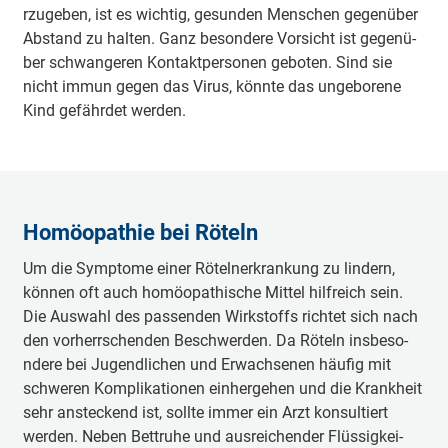
rzu­ge­ben, ist es wichtig, ge­su­nden Menschen ge­ge­nü­ber
Abstand zu halten. Ganz be­so­nde­re Vorsicht ist ge­ge­nü­
ber schwa­nge­ren Ko­nta­ktpe­rso­nen ge­bo­ten. Sind sie
nicht immun gegen das Virus, könnte das u­nge­bo­re­ne
Kind ge­fä­hrdet werden.
Ho­möo­pa­thie bei Röteln
Um die Sy­mpto­me einer Rö­te­lne­rkra­nkung zu lindern,
können oft auch ho­möo­pa­thi­sche Mittel hilfreich sein.
Die Auswahl des pa­sse­nden Wirkstoffs richtet sich nach
den vo­rhe­rrsche­nden Be­schwe­rden. Da Röteln i­nsbe­so­
nde­re bei Ju­ge­ndli­chen und E­rwa­chse­nen häufig mit
schweren Ko­mpli­ka­tio­nen ei­nhe­rge­hen und die Krankheit
sehr a­nste­ckend ist, sollte immer ein Arzt ko­nsu­ltiert
werden. Neben Be­ttru­he und au­srei­che­nder Flü­ssi­gkei­