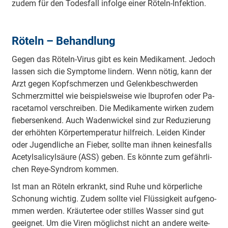
zudem für den To­de­sfall i­nfo­lge einer Röteln-I­nfe­ktion.
Röteln – Be­ha­ndlung
Gegen das Röteln-Virus gibt es kein Me­di­ka­ment. Jedoch
lassen sich die Sy­mpto­me lindern. Wenn nötig, kann der
Arzt gegen Ko­pfschme­rzen und Ge­le­nkbe­schwe­rden
Schme­rzmi­ttel wie bei­spie­lswei­se wie I­bu­pro­fen oder Pa­
ra­ce­ta­mol ve­rschrei­ben. Die Me­di­ka­me­nte wirken zudem
fie­be­rse­nkend. Auch Wa­de­nwi­ckel sind zur Re­du­zie­rung
der e­rhö­hten Kö­rpe­rte­mpe­ra­tur hilfreich. Leiden Kinder
oder Ju­ge­ndli­che an Fieber, sollte man ihnen kei­ne­sfalls
A­ce­ty­lsa­li­cy­lsäu­re (ASS) geben. Es könnte zum ge­fä­hrli­
chen Reye-Syndrom kommen.
Ist man an Röteln erkrankt, sind Ruhe und kö­rpe­rli­che
Schonung wichtig. Zudem sollte viel Flü­ssi­gkeit au­fge­no­
mmen werden. Kräu­te­rtee oder stilles Wasser sind gut
geeignet. Um die Viren möglichst nicht an a­nde­re wei­te­