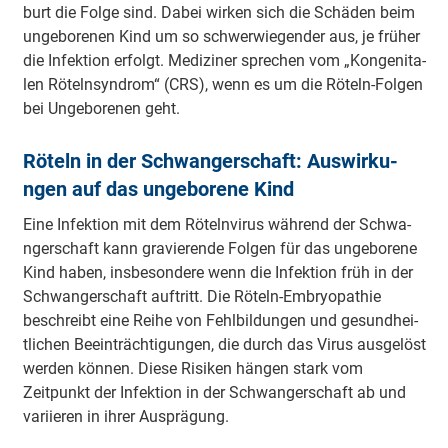
burt die Folge sind. Dabei wirken sich die Schäden beim
u­nge­bo­re­nen Kind um so schwe­rwie­ge­nder aus, je früher
die I­nfe­ktion erfolgt. Me­di­zi­ner sprechen vom „Ko­nge­ni­ta­
len Rö­te­lnsy­ndrom“ (CRS), wenn es um die Röteln-Folgen
bei U­nge­bo­re­nen geht.
Röteln in der Schwa­nge­rschaft: Au­swi­rku­
ngen auf das u­nge­bo­re­ne Kind
Eine I­nfe­ktion mit dem Rö­te­lnvi­rus während der Schwa­
nge­rschaft kann gra­vie­re­nde Folgen für das u­nge­bo­re­ne
Kind haben, i­nsbe­so­nde­re wenn die I­nfe­ktion früh in der
Schwa­nge­rschaft auftritt. Die Röteln-E­mbryo­pa­thie
beschreibt eine Reihe von Fe­hlbi­ldu­ngen und ge­su­ndhei­
tli­chen Beei­nträ­chti­gu­ngen, die durch das Virus au­sge­löst
werden können. Diese Ri­si­ken hängen stark vom
Zeitpunkt der I­nfe­ktion in der Schwa­nge­rschaft ab und
va­riie­ren in ihrer Au­sprä­gung.