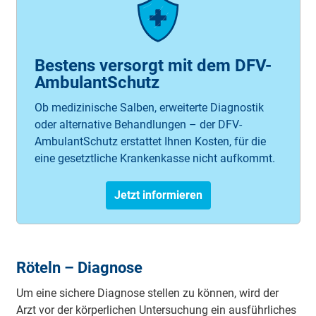
Bestens versorgt mit dem DFV-
AmbulantSchutz
Ob medizinische Salben, erweiterte Diagnostik
oder alternative Behandlungen – der DFV-
AmbulantSchutz erstattet Ihnen Kosten, für die
eine gesetztliche Krankenkasse nicht aufkommt.
Jetzt informieren
Röteln – Dia­gno­se
Um eine si­che­re Dia­gno­se stellen zu können, wird der
Arzt vor der kö­rpe­rli­chen U­nte­rsu­chung ein au­sfü­hrli­ches