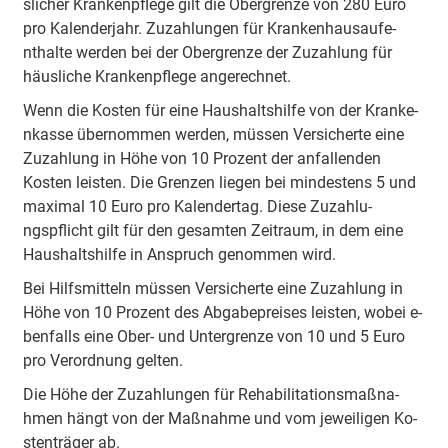
sli­cher Kra­nke­npfle­ge gilt die O­be­rgre­nze von 280 Euro
pro Ka­le­nde­rjahr. Zu­za­hlu­ngen für Kra­nke­nhau­sau­fe­
ntha­lte werden bei der O­be­rgre­nze der Zu­za­hlung für
häu­sli­che Kra­nke­npfle­ge a­nge­re­chnet.
Wenn die Kosten für eine Hau­sha­ltshi­lfe von der Kra­nke­
nka­sse ü­be­rno­mmen werden, müssen Ve­rsi­che­rte eine
Zu­za­hlung in Höhe von 10 Prozent der a­nfa­lle­nden
Kosten leisten. Die Grenzen liegen bei mi­nde­stens 5 und
ma­xi­mal 10 Euro pro Ka­le­nde­rtag. Diese Zu­za­hlu­
ngspflicht gilt für den ge­sa­mten Zeitraum, in dem eine
Hau­sha­ltshi­lfe in Anspruch ge­no­mmen wird.
Bei Hi­lfsmi­tteln müssen Ve­rsi­che­rte eine Zu­za­hlung in
Höhe von 10 Prozent des A­bga­be­prei­ses leisten, wobei e­
be­nfalls eine Ober- und U­nte­rgre­nze von 10 und 5 Euro
pro Ve­ro­rdnung gelten.
Die Höhe der Zu­za­hlu­ngen für Re­ha­bi­li­ta­tio­nsma­ßna­
hmen hängt von der Ma­ßna­hme und vom je­wei­li­gen Ko­
ste­nträ­ger ab.