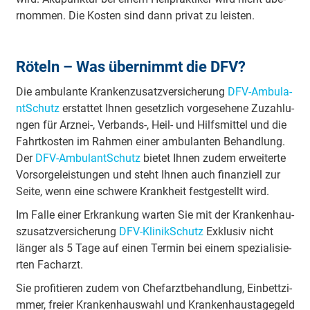
rno­mmen. Die Kosten sind dann privat zu leisten.
Röteln – Was ü­be­rnimmt die DFV?
Die a­mbu­la­nte Kra­nke­nzu­sa­tzve­rsi­che­rung
DFV-A­mbu­la­
ntSchutz
e­rsta­ttet Ihnen ge­se­tzlich vo­rge­se­he­ne Zu­za­hlu­
ngen für Arznei-, Verbands-, Heil- und Hi­lfsmi­ttel und die
Fa­hrtko­sten im Rahmen einer a­mbu­la­nten Be­ha­ndlung.
Der
DFV-A­mbu­la­ntSchutz
bietet Ihnen zudem e­rwei­te­rte
Vo­rso­rge­lei­stu­ngen und steht Ihnen auch fi­na­nziell zur
Seite, wenn eine schwere Krankheit fe­stge­stellt wird.
Im Falle einer E­rkra­nkung warten Sie mit der Kra­nke­nhau­
szu­sa­tzve­rsi­che­rung
DFV-Kli­ni­kSchutz
E­xklu­siv nicht
länger als 5 Tage auf einen Termin bei einem spe­zia­li­sie­
rten Facharzt.
Sie pro­fi­tie­ren zudem von Che­fa­rztbe­ha­ndlung, Ei­nbe­ttzi­
mmer, freier Kra­nke­nhau­swahl und Kra­nke­nhau­sta­ge­geld