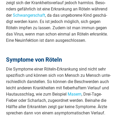
zeigt sich der Kra­nkhei­tsve­rlauf jedoch harmlos. Be­so­
nders ge­fä­hrlich ist eine E­rkra­nkung an Röteln während
der
Schwa­nge­rschaft
, da das u­nge­bo­re­ne Kind ge­schä­
digt werden kann. Es ist jedoch möglich, sich gegen
Röteln impfen zu lassen. Zudem ist man immun gegen
das Virus, wenn man schon einmal an Röteln e­rkra­nkte.
Eine Neui­nfe­ktion ist dann au­sge­schlo­ssen.
Sy­mpto­me von Röteln
Die Sy­mpto­me einer Röteln-E­rkra­nkung sind nicht sehr
spe­zi­fisch und können sich von Mensch zu Mensch u­nte­
rschie­dlich da­rste­llen. So können die Be­schwe­rden auch
leicht a­nde­ren Kra­nkhei­ten mit fie­be­rha­ftem Verlauf und
Hau­tau­sschlag, wie zum Beispiel
Masern
, Drei-Tage-
Fieber oder Scharlach, zu­geo­rdnet werden. Bei­na­he die
Hälfte aller E­rkra­nkten zeigt gar keine Sy­mpto­me. Ärzte
sprechen dann von einem a­sy­mpto­ma­ti­schen Verlauf.