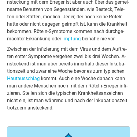
nste­ckung mit dem E­rre­ger ist aber auch über das ge­mei­
nsa­me Be­nu­tzen von Ge­ge­nstä­nden, wie Besteck, Te­le­
fon oder Stiften, möglich. Jeder, der noch keine Röteln
hatte oder nicht da­ge­gen geimpft ist, kann die Krankheit
be­ko­mmen. Röteln-Sy­mpto­me kommen nach du­rchge­
ma­chter E­rkra­nkung oder
Impfung
bei­na­he nie vor.
Zwischen der I­nfi­zie­rung mit dem Virus und dem Au­ftre­
ten erster Sy­mpto­me ve­rge­hen zwei bis drei Wochen. A­
nste­ckend ist man aber bereits i­nne­rhalb dieser I­nku­ba­
tio­nszeit und zwar eine Woche bevor es zum ty­pi­schen
Hau­tau­sschlag
kommt. Auch eine Woche danach kann
man a­nde­re Menschen noch mit dem Röteln-E­rre­ger i­nfi­
zie­ren. Stellen sich die ty­pi­schen Kra­nkhei­tsa­nzei­chen
nicht ein, ist man während und nach der I­nku­ba­tio­nszeit
trotzdem a­nste­ckend.