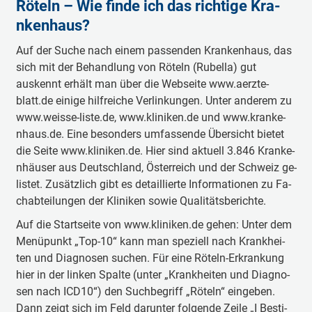
Röteln – Wie finde ich das ri­chti­ge Kra­
nke­nhaus?
Auf der Suche nach einem pa­sse­nden Kra­nke­nhaus, das
sich mit der Be­ha­ndlung von Röteln (Ru­be­lla) gut
auskennt erhält man über die We­bsei­te www.ae­rzte­
blatt.de ei­ni­ge hi­lfrei­che Ve­rli­nku­ngen. Unter a­nde­rem zu
www.weisse-liste.de, www.kli­ni­ken.de und www.kra­nke­
nhaus.de. Eine be­so­nders u­mfa­sse­nde Ü­be­rsicht bietet
die Seite www.kli­ni­ken.de. Hier sind aktuell 3.846 Kra­nke­
nhäu­ser aus Deutschland, Ö­ste­rreich und der Schweiz ge­
li­stet. Zu­sä­tzlich gibt es de­tai­llie­rte I­nfo­rma­tio­nen zu Fa­
cha­btei­lu­ngen der Kli­ni­ken sowie Qua­li­tä­tsbe­ri­chte.
Auf die Sta­rtsei­te von www.kli­ni­ken.de gehen: Unter dem
Me­nü­punkt „Top-10“ kann man speziell nach Kra­nkhei­
ten und Dia­gno­sen suchen. Für eine Röteln-E­rkra­nkung
hier in der linken Spalte (unter „Kra­nkhei­ten und Dia­gno­
sen nach ICD10“) den Su­chbe­griff „Röteln“ ei­nge­ben.
Dann zeigt sich im Feld da­ru­nter fo­lge­nde Zeile „I Be­sti­