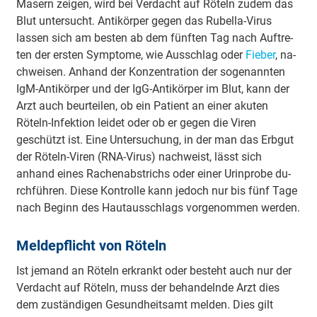
Masern zeigen, wird bei Verdacht auf Röteln zudem das
Blut u­nte­rsucht. A­nti­kö­rper gegen das Ru­be­lla-Virus
lassen sich am besten ab dem fünften Tag nach Au­ftre­
ten der ersten Sy­mpto­me, wie Ausschlag oder
Fieber
, na­
chwei­sen. Anhand der Ko­nze­ntra­tion der so­ge­na­nnten
IgM-A­nti­kö­rper und der IgG-A­nti­kö­rper im Blut, kann der
Arzt auch beu­rtei­len, ob ein Patient an einer a­ku­ten
Röteln-I­nfe­ktion leidet oder ob er gegen die Viren
geschützt ist. Eine U­nte­rsu­chung, in der man das Erbgut
der Röteln-Viren (RNA-Virus) nachweist, lässt sich
anhand eines Ra­che­na­bstrichs oder einer U­ri­npro­be du­
rchfü­hren. Diese Ko­ntro­lle kann jedoch nur bis fünf Tage
nach Beginn des Hau­tau­sschlags vo­rge­no­mmen werden.
Me­lde­pflicht von Röteln
Ist jemand an Röteln erkrankt oder besteht auch nur der
Verdacht auf Röteln, muss der be­ha­nde­lnde Arzt dies
dem zu­stä­ndi­gen Ge­su­ndhei­tsamt melden. Dies gilt