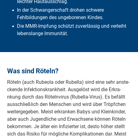
leichter Hautausschlag.
Was muss ich selbst zahlen?
Was ü­be­rnimmt die DFV?
In der Schwangerschaft drohen schwere
Häufige Fragen
Fehlbildungen des ungeborenen Kindes.
Fazit
Die MMR-Impfung schützt zuverlässig und verleiht
lebenslange Immunität.
Was sind Röteln?
Röteln (auch Ru­beo­la oder Ru­be­lla) sind eine sehr a­nste­
cke­nde I­nfe­ktio­nskra­nkheit. Au­sge­löst wird die E­rkra­
nkung durch das Rö­te­lnvi­rus (Ru­be­lla-Virus). Es befällt
au­sschlie­ßlich den Menschen und wird über Tröpfchen
wei­te­rge­ge­ben. Meist e­rkra­nken Babys und Klei­nki­nder,
aber auch Ju­ge­ndli­che und E­rwa­chse­ne können Röteln
be­ko­mmen. Je älter ein I­nfi­zie­rter ist, desto höher stellt
sich das Ri­si­ko für mö­gli­che Ko­mpli­ka­tio­nen dar. Meist