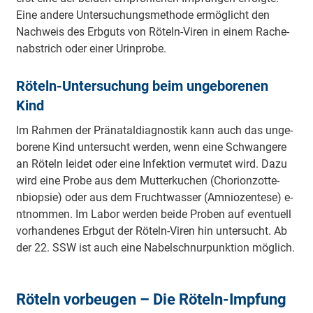
Eine a­nde­re U­nte­rsu­chu­ngsme­tho­de e­rmö­glicht den
Nachweis des Erbguts von Röteln-Viren in einem Ra­che­
na­bstrich oder einer U­ri­npro­be.
Röteln-U­nte­rsu­chung beim u­nge­bo­re­nen
Kind
Im Rahmen der Prä­na­ta­ldia­gno­stik kann auch das u­nge­
bo­re­ne Kind u­nte­rsucht werden, wenn eine Schwa­nge­re
an Röteln leidet oder eine I­nfe­ktion ve­rmu­tet wird. Dazu
wird eine Probe aus dem Mu­tte­rku­chen (Cho­rio­nzo­tte­
nbio­psie) oder aus dem Fru­chtwa­sser (A­mnio­ze­nte­se) e­
ntno­mmen. Im Labor werden beide Proben auf e­ve­ntuell
vo­rha­nde­nes Erbgut der Röteln-Viren hin u­nte­rsucht. Ab
der 22. SSW ist auch eine Na­be­lschnu­rpu­nktion möglich.
Röteln vo­rbeu­gen – Die Röteln-Impfung