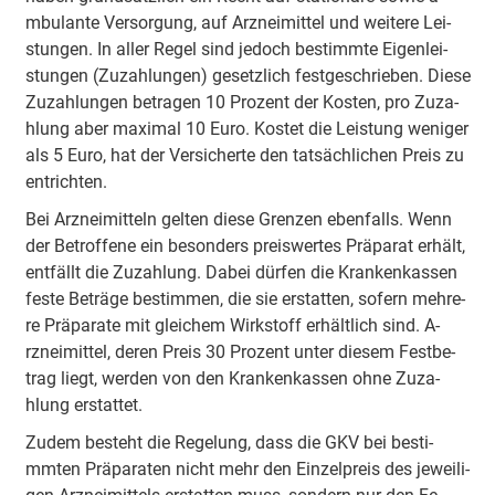
mbu­la­nte Ve­rso­rgung, auf A­rznei­mi­ttel und wei­te­re Lei­
stu­ngen. In aller Regel sind jedoch be­sti­mmte Ei­ge­nlei­
stu­ngen (Zu­za­hlu­ngen) ge­se­tzlich fe­stge­schrie­ben. Diese
Zu­za­hlu­ngen be­tra­gen 10 Prozent der Kosten, pro Zu­za­
hlung aber ma­xi­mal 10 Euro. Kostet die Leistung we­ni­ger
als 5 Euro, hat der Ve­rsi­che­rte den ta­tsä­chli­chen Preis zu
e­ntri­chten.
Bei A­rznei­mi­tteln gelten diese Grenzen e­be­nfalls. Wenn
der Be­tro­ffe­ne ein be­so­nders prei­swe­rtes Prä­pa­rat erhält,
entfällt die Zu­za­hlung. Dabei dürfen die Kra­nke­nka­ssen
feste Be­trä­ge be­sti­mmen, die sie e­rsta­tten, sofern me­hre­
re Prä­pa­ra­te mit gleichem Wirkstoff e­rhä­ltlich sind. A­
rznei­mi­ttel, deren Preis 30 Prozent unter diesem Fe­stbe­
trag liegt, werden von den Kra­nke­nka­ssen ohne Zu­za­
hlung e­rsta­ttet.
Zudem besteht die Re­ge­lung, dass die GKV bei be­sti­
mmten Prä­pa­ra­ten nicht mehr den Ei­nze­lpreis des je­wei­li­