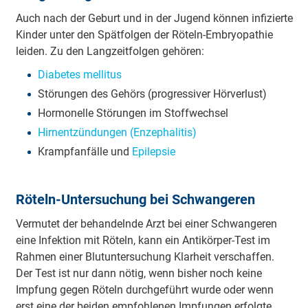
Auch nach der Geburt und in der Jugend können i­nfi­zie­rte
Kinder unter den Spä­tfo­lgen der Röteln-E­mbryo­pa­thie
leiden. Zu den La­ngzei­tfo­lgen ge­hö­ren:
Dia­be­tes me­lli­tus
Stö­ru­ngen des Gehörs (pro­gre­ssi­ver Hö­rve­rlust)
Ho­rmo­ne­lle Stö­ru­ngen im Sto­ffwe­chsel
Hi­rne­ntzü­ndu­ngen (E­nze­pha­li­tis)
Kra­mpfa­nfä­lle und
E­pi­le­psie
Röteln-U­nte­rsu­chung bei Schwa­nge­ren
Ve­rmu­tet der be­ha­nde­lnde Arzt bei einer Schwa­nge­ren
eine I­nfe­ktion mit Röteln, kann ein A­nti­kö­rper-Test im
Rahmen einer Blu­tu­nte­rsu­chung Klarheit ve­rscha­ffen.
Der Test ist nur dann nötig, wenn bisher noch keine
Impfung gegen Röteln du­rchge­führt wurde oder wenn
erst eine der beiden e­mpfo­hle­nen I­mpfu­ngen e­rfo­lgte.