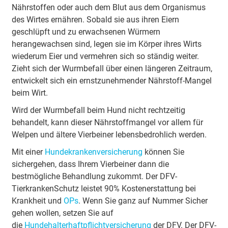
Wurmkur: Nebenwirkungen
Nährstoffen oder auch dem Blut aus dem Organismus
Alternativen zur chemischen Entwurmung
des Wirtes ernähren. Sobald sie aus ihren Eiern
Was kosten Wurmkuren?
geschlüpft und zu erwachsenen Würmern
Welche Versicherung zahlt was?
herangewachsen sind, legen sie im Körper ihres Wirts
Häufige Fragen
wiederum Eier und vermehren sich so ständig weiter.
Zieht sich der Wurmbefall über einen längeren Zeitraum,
entwickelt sich ein ernstzunehmender Nährstoff-Mangel
beim Wirt.
Wird der Wurmbefall beim Hund nicht rechtzeitig
behandelt, kann dieser Nährstoffmangel vor allem für
Welpen und ältere Vierbeiner lebensbedrohlich werden.
Mit einer
Hundekrankenversicherung
können Sie
sichergehen, dass Ihrem Vierbeiner dann die
bestmögliche Behandlung zukommt. Der DFV-
TierkrankenSchutz leistet 90% Kostenerstattung bei
Krankheit und
OPs
. Wenn Sie ganz auf Nummer Sicher
gehen wollen, setzen Sie auf
die
Hundehalterhaftpflichtversicherung
der DFV. Der DFV-