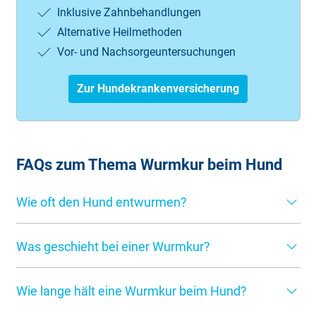
Inklusive Zahnbehandlungen
Alternative Heilmethoden
Vor- und Nachsorgeuntersuchungen
Zur Hundekrankenversicherung
FAQs zum Thema Wurmkur beim Hund
Wie oft den Hund entwurmen?
Bei einem normalen Infektionsrisiko sind mindestens 4
Was geschieht bei einer Wurmkur?
Entwurmungen pro Jahr zu empfehlen, denn Wurmkuren
wirken nicht wie eine Impfung als zukünftiger Schutz.
Eine Wurmkur sorgt dafür, dass die Parasiten absterben.
Durch eine Entwurmung werden die Parasiten im Darm
Wie lange hält eine Wurmkur beim Hund?
Je nach Wesen und Gesundheitszustand des Hundes
des Hundes abgetötet. Der Hund kann allerdings jederzeit
verabreicht der Tierarzt das Medikament mit einer Spritze
wieder mit Würmern befallen werden.