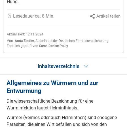
Hund.
Lesedauer ca. 8 Min.
Artikel teilen
Aktualisiert:
12.11.2024
Von
Anna Zindler
,
Autorin bei der Deutschen Familienversicherung
Fachlich geprüft von
Sarah Denise Pauly
Inhaltsverzeichnis
Allgemeines zu Würmern und zur
Allgemeines zu Würmern und zur Entwurmung
Entwurmung
Welche Würmer sind unter Hunden verbreitet?
So entsteht eine Infektion
Die wissenschaftliche Bezeichnung für eine
Wie stelle ich fest, ob mein Hund Würmer hat?
Folgen einer Wurminfektion
Wurminfektion lautet Helminthiasis.
Die richtige Entwurmung
Würmer (Vermes oder auch Helminthen) sind endogene
Entwurmungsschema
Wurmkur: Arten
Parasiten, die einen Wirt befallen und sich von den