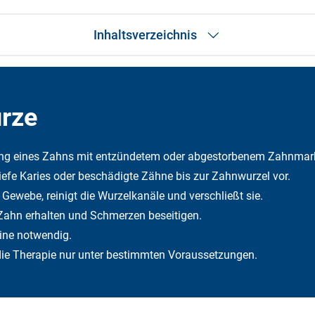
Inhaltsverzeichnis
Das Wichtigste in Kürze
Was ist eine Wurzelbehandlung?
Wann ist eine Behandlung erforderlich?
ürze
Dauer
Ablauf
Vorteile
ng eines Zahns mit entzündetem oder abgestorbenem Zahnmar
Was muss ich nach einer Behandlung beachten?
iefe Karies oder beschädigte Zähne bis zur Zahnwurzel vor.
Alternative Behandlungen
Risiken und Komplikationen
Gewebe, reinigt die Wurzelkanäle und verschließt sie.
Welche Kosten können anfallen?
Zahn erhalten und Schmerzen beseitigen.
Wie hoch ist mein Eigenanteil?
Was leistet die DFV?
ine notwendig.
Kurz erklärt
e Therapie nur unter bestimmten Voraussetzungen.
Häufige Fragen
Fazit