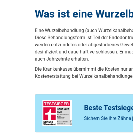
Was ist eine Wurzel
Ei­ne Wur­zel­be­hand­lung (auch Wur­zel­ka­nal­be­ha
Die­se Be­hand­lungs­form ist Teil der Endodontrie,
werden entzündetes oder abgestorbenes Gewebe
desinfiziert und dauerhaft verschlossen. Er muss s
auch Jahr­zehn­te er­hal­ten.
Die Kran­ken­kasse über­nimmt die Kos­ten nur an­te
Kos­ten­er­stat­tung bei Wur­zel­ka­nal­be­hand­lun­ge
Beste Testsieg
Sichern Sie ihre Zähne 