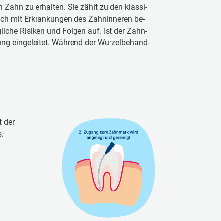
en Zahn zu er­hal­ten. Sie zählt zu den klassi­
h mit Er­kran­kun­gen des Zahn­in­ne­ren be­
li­che Ri­si­ken und Fol­gen auf. Ist der Zahn­
ung ein­ge­lei­tet. Wäh­rend der Wur­zel­be­hand­
t der
s.