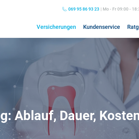
069 95 86 93 23
|
Mo - Fr 09:00 - 18
Versicherungen
Kundenservice
Ratg
Private Haftpflichtversicherung
Grippe: Symptome & Behandlung
Hun
Kos
Kombiversicherung
Übelkeit: Ursachen & Behandlung
Hun
Pfl
Norovirus: Symptome & Behandlung
Hos
Nierenschmerzen
Koa
Hausratversicherung
: Ablauf, Dauer, Koste
24h
Kopfschmerzen
Pfl
Verkehrsrechtsschutz