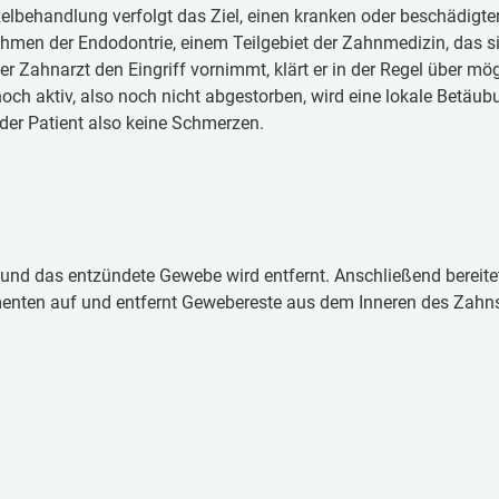
l­be­hand­lung ver­folgt das Ziel, ei­nen kran­ken oder be­schä­dig­t
en der Endodontrie, ei­nem Teil­ge­biet der Zahn­me­di­zin, das sic
er Zahn­arzt den Ein­griff vor­nimmt, klärt er in der Re­gel über mög­
och ak­tiv, al­so noch nicht ab­ge­stor­ben, wird ei­ne lo­ka­le Be­täu­b
der Pa­tient al­so kei­ne Schmer­zen.
und das entzündete Gewebe wird entfernt. Anschließend bereite
menten auf und entfernt Gewebereste aus dem Inneren des Zahn