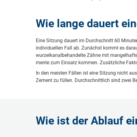
Wie lange dauert ei
Ei­ne Sit­zung dau­ert im Durch­schnitt 60 Mi­nu­
in­di­vi­du­el­len Fall ab. Zu­nächst kommt es dar­au
wur­zel­ka­nal­be­han­del­te Zäh­ne mit man­gel­haf­t
men­te zum Ein­satz kom­men. Zu­sätz­li­che Fak­to
In den meis­ten Fäl­len ist ei­ne Sit­zung nicht au
Ze­ment zu fül­len. Durch­schnitt­lich sind zwei Be­
Wie ist der Ablauf 