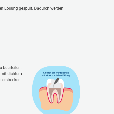
llen Lösung gespült. Dadurch werden
be­ur­tei­len.
g mit dich­tem
 er­stre­cken.