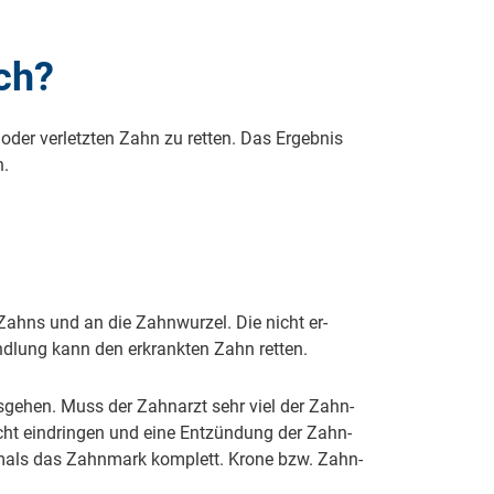
ch?
 oder ver­letz­ten Zahn zu retten. Das Er­geb­nis
n.
es Zahns und an die Zahn­wur­zel. Die nicht er­
and­lung kann den er­krank­ten Zahn ret­ten.
s­ge­hen. Muss der Zahn­arzt sehr viel der Zahn­
icht ein­drin­gen und ei­ne Ent­zün­dung der Zahn­
oft­mals das Zahn­mark kom­plett. Kro­ne bzw. Zahn­