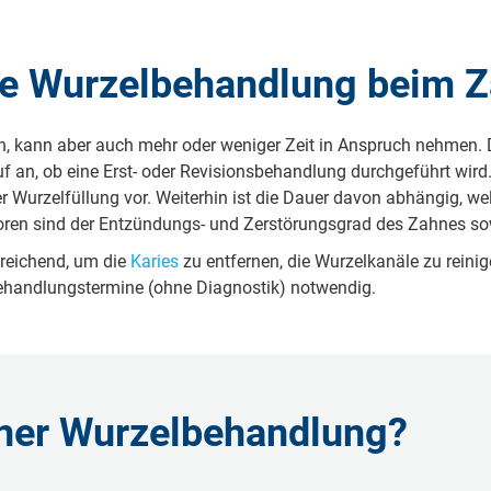
ne Wurzelbehandlung beim Z
ten, kann aber auch mehr oder we­ni­ger Zeit in An­spruch neh­men. D
f an, ob ei­ne Erst- oder Re­vi­sions­be­hand­lung durch­ge­führt wird. 
er Wur­zel­fül­lung vor. Wei­ter­hin ist die Dau­er da­von ab­hän­gig, w
­ren sind der Ent­zün­dungs- und Zer­stö­rungs­grad des Zah­nes so­w
s­rei­chend, um die
Ka­ries
zu ent­fer­nen, die Wur­zel­ka­nä­le zu rei
hand­lungs­ter­mi­ne (oh­ne Dia­gno­stik) not­wen­dig.
einer Wurzelbehandlung?