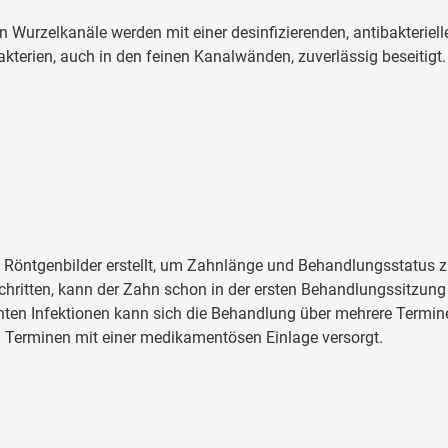
en Wurzelkanäle werden mit einer desinfizierenden, antibakterie
akterien, auch in den feinen Kanalwänden, zuverlässig beseitigt.
önt­gen­bil­der er­stellt, um Zahn­län­ge und Be­hand­lungs­sta­tus zu 
schrit­ten, kann der Zahn schon in der ers­ten Be­hand­lungs­sit­zun
ten­ten In­fek­tio­nen kann sich die Be­hand­lung über meh­re­re Ter­mi­ne
er­mi­nen mit ei­ner me­di­ka­men­tö­sen Ein­la­ge ver­sorgt.