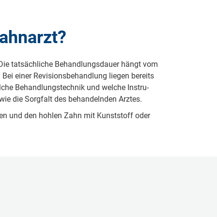
ahnarzt?
ie tat­säch­li­che Be­hand­lungs­dau­er hängt vom
Bei ei­ner Re­vi­sions­be­hand­lung lie­gen be­reits
el­che Be­hand­lungs­tech­nik und wel­che In­stru­
ie die Sorg­falt des be­han­deln­den Arz­tes.
­ni­gen und den hoh­len Zahn mit Kunst­stoff oder