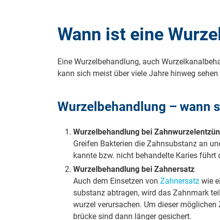
Wann ist eine Wurze
Eine Wurzelbe­hand­lung, auch Wur­zel­ka­nal­be­han
kann sich meist über vie­le Jah­re hin­weg se­he
Wurzelbehandlung – wann sie wi
Wurzelbehandlung bei Zahn­wur­zel­ent­zün
Grei­fen Bak­te­ri­en die Zahn­sub­stanz an un
kann­te bzw. nicht be­han­del­te Ka­ries führt
Wur­zel­be­hand­lung bei Zahn­er­satz
Auch dem Ein­set­zen von
Zahn­er­satz
wie e
sub­stanz ab­tra­gen, wird das Zahn­mark teil­
wur­zel ver­ur­sa­chen. Um die­ser mög­li­che
brü­cke sind dann län­ger ge­si­chert.