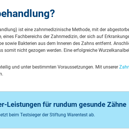
behandlung?
nd­lung) ist ei­ne zahn­me­di­zi­ni­sche Me­tho­de, mit der ab­ge­stor­b
 ei­nes Fach­be­reichs der Zahn­me­di­zin, der sich auf Er­kran­kun­gen
 sowie Bakterien aus dem Inneren des Zahns entfernt. Anschlie
o­mit nicht ge­zo­gen wer­den. Ei­ne er­folg­rei­che Wur­zel­ka­nal­b
i­lig und un­ter be­stimm­ten Vor­aus­set­zun­gen. Mit un­se­rer
Zahn­
n.
er-Leistungen für rundum gesunde Zähne
jetzt beim Testsieger der Stiftung Warentest ab.