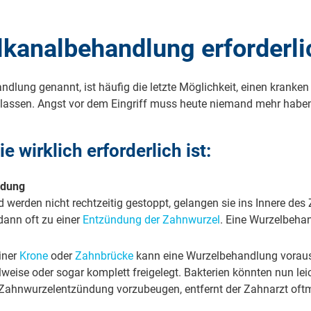
lkanalbehandlung erforderli
d­lung genannt, ist häufig die letz­te Mög­lich­keit, ei­nen kran­ken
n las­sen. Angst vor dem Ein­griff muss heu­te nie­mand mehr ha­be
rk­lich er­for­der­lich ist:
­dung
d wer­den nicht recht­zei­tig ge­stoppt, ge­lan­gen sie ins In­ne­re d
 dann oft zu ei­ner
Ent­zün­dung der Zahn­wur­zel
. Ei­ne Wur­zel­be­h
iner
Krone
oder
Zahn­brü­cke
kann ei­ne Wur­zel­be­hand­lung vor­au
wei­se oder so­gar kom­plett frei­ge­legt. Bak­te­ri­en könn­ten nun le
n Zahn­wur­zel­ent­zün­dung vor­zu­beu­gen, ent­fernt der Zahn­arzt 