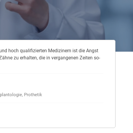
 neue Elterngeld
 Zuhause absichern
falldeckung in der Haftpflicht
och qua­li­fi­zier­ten Me­di­zi­nern ist die Angst
zschluss und Überspannung
Zäh­ne zu er­hal­ten, die in ver­gan­ge­nen Zei­ten so­
chmelder können Leben retten
plantologie, Prothetik