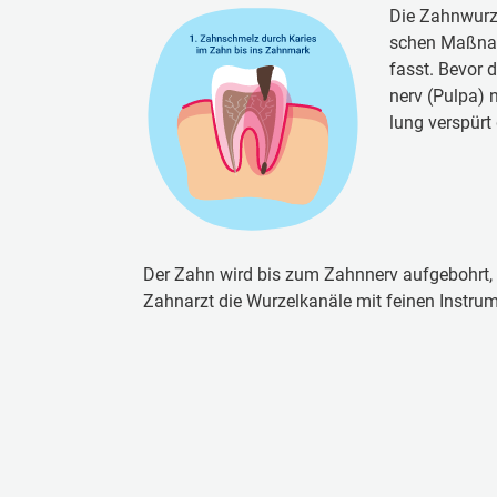
Die Zahn­wur­ze
schen Maßnah­m
fasst. Be­vor d
nerv (Pul­pa) n
lung ver­spürt 
Der Zahn wird bis zum Zahnnerv aufgebohrt, 
Zahnarzt die Wurzelkanäle mit feinen Instru