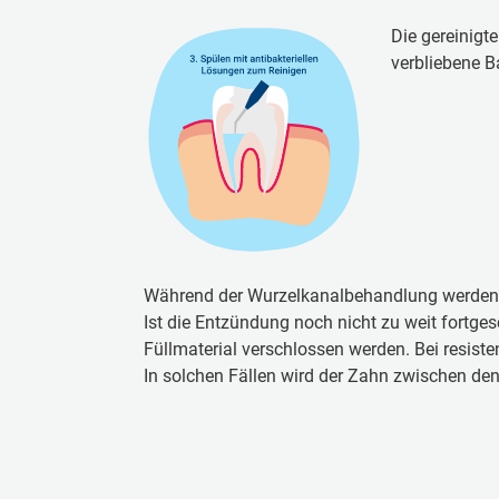
Die gereinigt
verbliebene B
Wäh­rend der Wur­zel­ka­nal­be­hand­lung wer­den R
Ist die Ent­zün­dung noch nicht zu weit fort­ge­
Füll­ma­te­ri­al ver­schlos­sen wer­den. Bei re­sis­
In sol­chen Fäl­len wird der Zahn zwi­schen den T