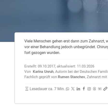
Zahnzusatzversicherung
Rasseportrait des Dackels
Zwingerhusten beim Hund
Zahnzusatzversicherung für Kinder
Würmer, Wurmkur & Entwurmung
Vie­le Men­schen ge­hen erst dann zum Zahn­arzt, wen
Tierarztkosten für Hunde 2025
vor ei­ner Be­hand­lung je­doch un­be­grün­det. Chi­rur­
Listenhunde in Deutschland
fort ge­zo­gen wur­den.
Erstellt:
09.10.2017
,
aktualisiert:
11.03.2026
Von
Karina Unruh
,
Autorin bei der Deutschen Famil
Fachlich geprüft von
Rumen Stanchev
,
Zahnarzt mit 
Lesedauer ca. 7 Min.