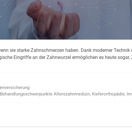
Krank im Urlaub
Das
Reiseapotheke
Das
Packliste Urlaub
Aus
n sie star­ke Zahn­schmer­zen ha­ben. Dank mo­der­ner Tech­nik und h
Portugal Urlaub
Kur
gi­sche Ein­grif­fe an der Zahn­wur­zel er­mög­li­chen es heu­te so­gar, 
Urlaub mit Kindern
Rau
ienversicherung
Behandlungs­schwerpunkte Alters­zahnmedizin, Kiefer­orthopädie, Im