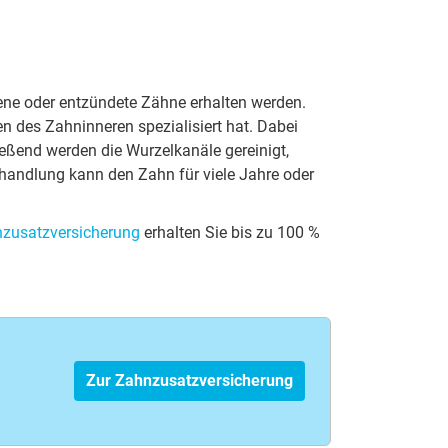
e­ne oder ent­zün­de­te Zäh­ne er­hal­ten wer­den.
 des Zahn­in­ne­ren spe­zia­li­siert hat. Dabei
ßend werden die Wurzelkanäle gereinigt,
e­hand­lung kann den Zahn für vie­le Jah­re oder
zu­satz­ver­si­che­rung
er­hal­ten Sie bis zu 100 %
Zur Zahnzusatzversicherung