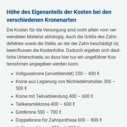
Hö­he des Ei­gen­an­teils der Kos­ten bei den
ver­schie­de­nen Kro­nen­ar­ten
Die Kos­ten für die Ver­sor­gung sind nicht al­lein vom ver­
wen­de­ten Ma­te­ri­al ab­hän­gig. Auch die Grö­ße des Zahn­
de­fek­tes so­wie die Stel­le, an der der Zahn be­schä­digt ist,
be­ein­flus­sen die Kos­ten­hö­he. Da­durch er­ge­ben sich deut­
li­che Un­ter­schie­de, so dass hier nur ein un­ge­fäh­rer Kos­
ten­rah­men an­ge­ge­ben wer­den kann.
Voll­guss­kro­ne (un­ver­blen­det) 250 – 400 €
Kro­ne aus Le­gie­rung von Nicht­edel­me­tal­len 300 –
500 €
Kro­ne mit Teil­ver­blen­dung 400 – 600 €
Teil­ke­ra­mik­kro­ne 400 – 600 €
Gold­kro­ne 500 – 700 €
Dop­pel­kro­ne für Zahn­pro­the­se 600 – 800 €