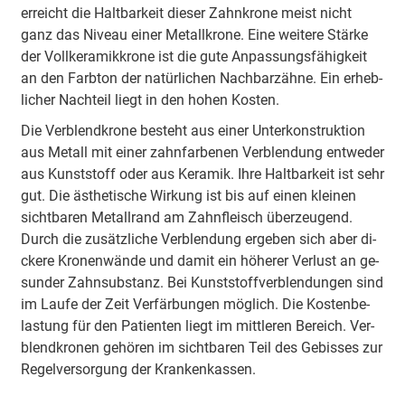
er­reicht die Halt­bar­keit die­ser Zahn­kro­ne meist nicht
ganz das Ni­veau ei­ner Me­tall­kro­ne. Ei­ne wei­te­re Stär­ke
der Voll­ke­ra­mik­kro­ne ist die gu­te An­pas­sungs­fä­hig­keit
an den Farb­ton der na­tür­li­chen Nach­bar­zäh­ne. Ein er­heb­
li­cher Nach­teil liegt in den ho­hen Kos­ten.
Die Ver­blend­kro­ne be­steht aus ei­ner Un­ter­kon­struk­ti­on
aus Me­tall mit ei­ner zahn­far­be­nen Ver­blen­dung ent­we­der
aus Kunst­stoff oder aus Ke­ra­mik. Ih­re Halt­bar­keit ist sehr
gut. Die äs­the­ti­sche Wir­kung ist bis auf ei­nen klei­nen
sicht­ba­ren Me­tall­rand am Zahn­fleisch über­zeu­gend.
Durch die zu­sätz­li­che Ver­blen­dung er­ge­ben sich aber di­
cke­re Kro­nen­wän­de und da­mit ein hö­he­rer Ver­lust an ge­
sun­der Zahn­sub­stanz. Bei Kunst­stoff­ver­blen­dun­gen sind
im Lau­fe der Zeit Ver­fär­bun­gen mög­lich. Die Kos­ten­be­
las­tung für den Pa­ti­en­ten liegt im mit­tle­ren Be­reich. Ver­
blend­kro­nen ge­hö­ren im sicht­ba­ren Teil des Ge­bis­ses zur
Re­gel­ver­sor­gung der Kran­ken­kass­en.