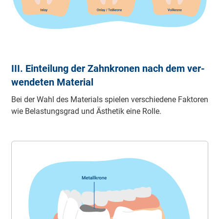
III. Ein­tei­lung der Zahn­kro­nen nach dem ver­
wen­de­ten Ma­te­ri­al
Bei der Wahl des Ma­te­ri­als spie­len ver­schie­de­ne Fak­to­ren
wie Be­las­tungs­grad und Äs­the­tik ei­ne Rol­le.