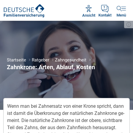
Unsere Servicezeiten:
Mo - Fr 09:00 - 18:30 Uhr
Ansicht
Kontakt
Menü
Startseite
Ratgeber
Zahngesundheit
Zahnkrone: Arten, Ablauf, Kosten
Wenn man bei Zahn­er­satz von ei­ner Kro­ne spricht, dann
ist da­mit die Über­kro­nung der na­tür­li­chen Zahn­kro­ne ge­
meint. Die na­tür­li­che Zahn­kro­ne ist der obe­re, sicht­ba­re
Teil des Zahns, der aus dem Zahn­fleisch her­aus­ragt.