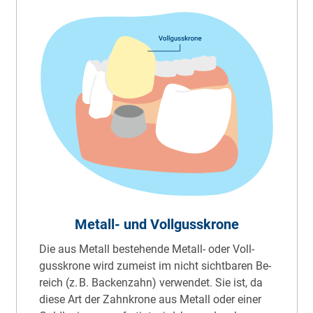
Me­tall- und Voll­guss­kro­ne
Die aus Me­tall be­ste­hen­de Me­tall- oder Voll­
guss­kro­ne wird zu­meist im nicht sicht­ba­ren Be­
reich (z. B. Ba­cken­zahn) ver­wen­det. Sie ist, da
die­se Art der Zahn­kro­ne aus Me­tall oder ei­ner