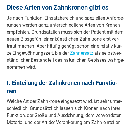
Diese Arten von Zahnkronen gibt es
Je nach Funk­ti­on, Ein­satz­be­reich und spe­ziel­len An­for­de­
run­gen wer­den ganz un­ter­schied­li­che Ar­ten von Kro­nen
emp­foh­len. Grund­sätz­lich muss sich der Pa­tient mit dem
neu­en Biss­ge­fühl ei­ner künst­li­chen Zahn­kro­ne erst ver­
traut ma­chen. Aber häu­fig ge­nügt schon ei­ne re­la­tiv kur­
ze Ein­ge­wöh­nungs­zeit, bis der
Zahn­er­satz
als selbst­ver­
ständ­li­cher Be­stand­teil des na­tür­li­chen Ge­bis­ses wahr­ge­
nom­men wird.
I. Ein­tei­lung der Zahn­kro­nen nach Funk­tio­
nen
Wel­che Art der Zahn­kro­ne ein­ge­setzt wird, ist sehr un­ter­
schied­lich. Grund­sätz­lich las­sen sich Kro­nen nach ih­rer
Funk­ti­on, der Grö­ße und Aus­deh­nung, dem ver­wen­de­ten
Ma­te­ri­al und der Art der Ver­an­ke­rung am Zahn ein­tei­len.