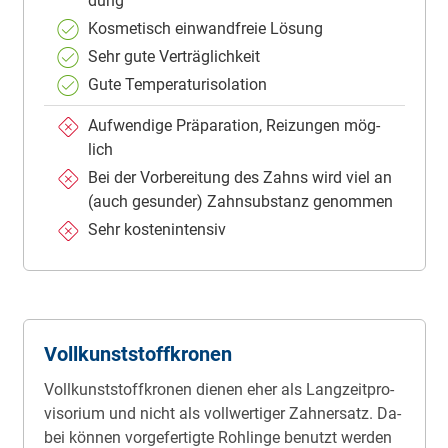
dung
Kos­me­tisch ein­wand­freie Lö­sung
Sehr gute Ver­träg­lich­keit
Gute Tem­pe­ra­tu­ri­so­la­tion
Auf­wen­di­ge Prä­pa­ra­tion, Rei­zun­gen mög­
lich
Bei der Vor­be­rei­tung des Zahns wird viel an
(auch ge­sun­der) Zahn­sub­stanz ge­nom­men
Sehr kos­ten­in­ten­siv
Voll­kunst­stoff­kro­nen
Voll­kunst­stoff­kro­nen die­nen eher als Lang­zeit­pro­
vi­so­ri­um und nicht als voll­wer­ti­ger Zahn­er­satz. Da­
bei kön­nen vor­ge­fer­tig­te Roh­lin­ge be­nutzt wer­den