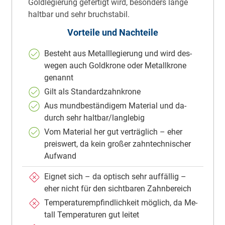
Gold­le­gie­rung ge­fer­tigt wird, be­son­ders lan­ge
halt­bar und sehr bruch­sta­bil.
Vorteile und Nachteile
Be­steht aus Me­tall­le­gie­rung und wird des­
we­gen auch Gold­kro­ne oder Me­tall­kro­ne
ge­nannt
Gilt als Stan­dard­zahn­kro­ne
Aus mund­be­stän­di­gem Ma­te­ri­al und da­
durch sehr halt­bar/lang­le­big
Vom Ma­te­ri­al her gut ver­träg­lich – eher
preis­wert, da kein gro­ßer zahn­tech­ni­scher
Auf­wand
Eig­net sich – da op­tisch sehr auf­fäl­lig –
eher nicht für den sicht­ba­ren Zahn­be­reich
Tem­pe­ra­tur­emp­find­lich­keit mög­lich, da Me­
tall Tem­pe­ra­tu­ren gut lei­tet