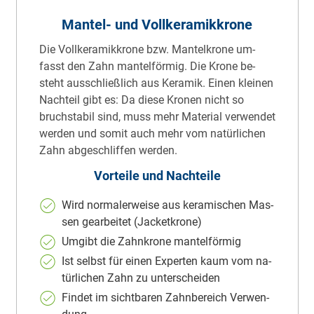
Man­tel- und Voll­ke­ra­mik­kro­ne
Die Voll­ke­ra­mik­kro­ne bzw. Man­tel­kro­ne um­
fasst den Zahn man­tel­för­mig. Die Kro­ne be­
steht aus­schließ­lich aus Ke­ra­mik. Einen klei­nen
Nach­teil gibt es: Da die­se Kro­nen nicht so
bruch­sta­bil sind, muss mehr Ma­te­ri­al ver­wen­det
wer­den und so­mit auch mehr vom na­tür­li­chen
Zahn ab­ge­schlif­fen wer­den.
Vorteile und Nachteile
Wird nor­ma­ler­wei­se aus ke­ra­mi­schen Mas­
sen ge­ar­bei­tet (Ja­cket­kro­ne)
Um­gibt die Zahn­kro­ne man­tel­för­mig
Ist selbst für einen Ex­per­ten kaum vom na­
tür­li­chen Zahn zu un­ter­schei­den
Fin­det im sicht­ba­ren Zahn­be­reich Ver­wen­