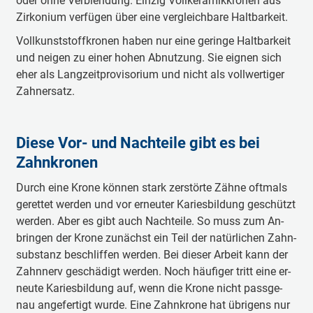
oder ohne Ver­blen­dung. Ein­zig Voll­ke­ra­mik­kro­nen aus
Zir­ko­ni­um ver­fü­gen über eine ver­gleich­ba­re Halt­bar­keit.
Voll­kunst­stoff­kro­nen ha­ben nur eine ge­rin­ge Halt­bar­keit
und nei­gen zu ei­ner ho­hen Ab­nut­zung. Sie eig­nen sich
eher als Lang­zeit­pro­vi­so­ri­um und nicht als voll­wer­ti­ger
Zah­n­er­satz.
Diese Vor- und Nachteile gibt es bei
Zahnkronen
Durch eine Kro­ne kön­nen stark zer­stör­te Zäh­ne oft­mals
ge­ret­tet wer­den und vor er­neu­ter Ka­ries­bil­dung ge­schützt
wer­den. Aber es gibt auch Nach­tei­le. So muss zum An­
brin­gen der Kro­ne zu­nächst ein Teil der na­tür­li­chen Zahn­
sub­stanz be­schlif­fen wer­den. Bei die­ser Ar­beit kann der
Zahn­nerv ge­schä­digt wer­den. Noch häu­fi­ger tritt eine er­
neu­te Ka­ries­bil­dung auf, wenn die Kro­ne nicht pass­ge­
nau an­ge­fer­tigt wur­de. Eine Zahn­kro­ne hat üb­ri­gens nur