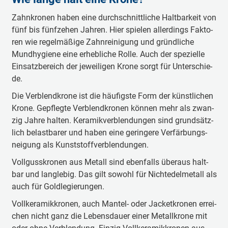
Zahn­kro­nen ha­ben eine durch­schnitt­li­che Halt­bar­keit von
fünf bis fünf­ze­hen Jah­ren. Hier spie­len al­ler­dings Fak­to­
ren wie re­gel­mä­ßi­ge Zahn­rei­ni­gung und gründ­li­che
Mund­hy­gi­e­ne eine er­heb­li­che Rol­le. Auch der spe­zi­el­le
Ein­satz­be­reich der je­wei­li­gen Kro­ne sorgt für Un­ter­schie­
de.
Die Ver­blend­kro­ne ist die häu­figs­te Form der künst­li­chen
Kro­ne. Ge­pfleg­te Ver­blend­kro­nen kön­nen mehr als zwan­
zig Jah­re hal­ten. Ke­ra­mik­ver­blen­dun­gen sind grund­sätz­
lich be­last­ba­rer und ha­ben eine ge­rin­ge­re Ver­fär­bungs­
nei­gung als Kunst­stoff­ver­blen­dun­gen.
Voll­guss­kro­nen aus Me­tall sind eben­falls über­aus halt­
bar und lang­le­big. Das gilt so­wohl für Nich­te­del­me­tall als
auch für Gold­le­gie­run­gen.
Voll­ke­ra­mik­kro­nen, auch Man­tel- oder Ja­cket­kro­nen er­rei­
chen nicht ganz die Le­bens­dau­er ei­ner Me­tall­kro­ne mit