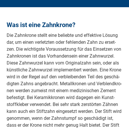
Was ist eine Zahnkrone?
Die Zahn­kro­ne stellt eine be­lieb­te und ef­fek­ti­ve Lö­sung
dar, um ei­nen ver­letz­ten oder feh­­len­den Zahn zu er­set­
zen. Die wich­tigs­te Vor­aus­set­zung für das Ein­set­zen von
Zahn­kro­nen ist das Vor­han­den­sein ei­ner Zahn­wur­zel.
Die­se Zahn­wur­zel kann vom Ori­gi­nal­zahn sein, oder als
künst­li­che Zahn­wur­zel im­ple­men­tiert wer­den. Eine Kro­ne
wird in der Re­gel auf den ver­blei­ben­den Teil des ge­schä­
dig­ten Zahns an­ge­bracht. Me­tall­kro­nen und Ver­blend­kro­
nen wer­den zu­meist mit ei­nem me­di­zi­ni­schen Ze­ment
be­fes­tigt. Bei Ke­ra­mik­kro­nen wird da­ge­gen ein Kunst­
stoff­kle­ber ver­wen­det. Bei sehr stark zer­stör­ten Zäh­nen
kann auch ein Stift­zahn ein­ge­setzt wer­den. Der Stift wird
ge­nom­men, wenn der Zahn­stumpf so ge­schä­digt ist,
dass er der Kro­ne nicht mehr ge­nug Halt bie­tet. Der Stift