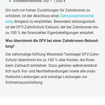
Voll­ke­ra­mik­kro­ne 700 – 1.000 €
Um sich vor ho­hen Zu­zah­lun­gen für Zahn­kro­nen zu
schüt­zen, ist der Ab­schluss ei­ner
Zahn­zu­satz­ver­si­che­
rung
drin­gend zu emp­feh­len. Be­son­ders leis­tungs­stark
ist der DFV-Zahn­Schutz Ex­klu­siv, der bei Zahn­kro­nen bis
zu 100 % der fi­nan­ziel­len Ei­gen­be­tei­li­gun­gen er­stat­tet.
Was über­nimmt die DFV bei ei­ner Zahn­kro­nen-Be­hand­
lung?
Der zehnmalige Stif­tung Wa­ren­test Test­sie­ger DFV-Zahn­
Schutz über­nimmt bis zu 100 % al­ler Kos­ten, die Ih­nen
beim Zahn­arzt ent­ste­hen. Da­zu ge­hö­ren selbst­ver­ständ­
lich auch Vor- und Nach­be­hand­lun­gen so­wie al­le an­äs­
the­ti­sche Leis­tun­gen und sons­tige Leis­tun­gen zur
Schmerz­aus­schal­tung.