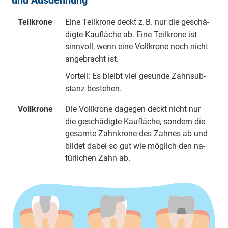
Teilkrone
Ei­ne Teil­kro­ne deckt z. B. nur die ge­schä­
dig­te Kau­flä­che ab. Ei­ne Teil­kro­ne ist
sinn­voll, wenn ei­ne Voll­kro­ne noch nicht
an­ge­bracht ist.
Vor­teil: Es bleibt viel ge­sun­de Zahn­sub­
stanz be­ste­hen.
Vollkrone
Die Voll­kro­ne da­ge­gen deckt nicht nur
die ge­schä­dig­te Kau­flä­che, son­dern die
ge­sam­te Zahn­kro­ne des Zah­nes ab und
bil­det da­bei so gut wie mög­lich den na­
tür­li­chen Zahn ab.