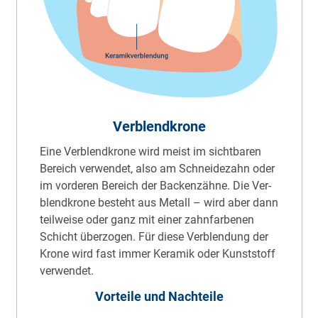
Ver­blend­kro­ne
Ei­ne Ver­blend­kro­ne wird meist im sicht­ba­ren
Be­reich ver­wen­det, al­so am Schnei­de­zahn oder
im vor­de­ren Be­reich der Ba­cken­zäh­ne. Die Ver­
blend­kro­ne be­steht aus Me­tall – wird aber dann
teil­wei­se oder ganz mit ei­ner zahn­far­be­nen
Schicht über­zo­gen. Für die­se Ver­blen­dung der
Kro­ne wird fast im­mer Ke­ra­mik oder Kunst­stoff
ver­wen­det.
Vorteile und Nachteile