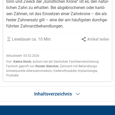
Sinn und Zweck der „künst­li­chen Kro­ne“ ist es, den na­tür­
li­chen Zahn zu er­hal­ten. Bei ab­ge­bro­che­nen oder ka­ri­ö­
sen Zäh­nen, ist das Ein­set­zen ei­ner Zahn­kro­ne – die als
fes­ter Zahn­er­satz gilt – ei­ne der am häu­figs­ten durch­ge­
führ­ten Zahn­arzt­be­hand­lun­gen.
Lesedauer ca. 10 Min.
Artikel teilen
Aktualisiert:
03.02.2026
Von
Karina Unruh
,
Autorin bei der Deutschen Familienversicherung
Fachlich geprüft von
Rumen Stanchev
,
Zahnarzt mit Behandlungs­
schwerpunkte Alters­zahnmedizin, Kiefer­orthopädie, Implantologie,
Prothetik
Inhaltsverzeichnis
Das Wichtigste in Kürze