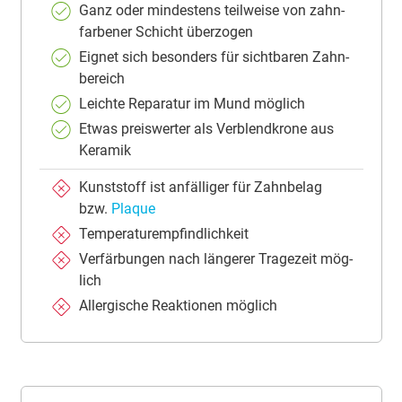
Ganz oder min­des­tens teil­wei­se von zahn­
far­be­ner Schicht über­zo­gen
Eig­net sich be­son­ders für sicht­ba­ren Zahn­
be­reich
Leich­te Re­pa­ra­tur im Mund mög­lich
Et­was preis­wer­ter als Ver­blend­kro­ne aus
Ke­ra­mik
Kunst­stoff ist an­fäl­li­ger für Zahn­be­lag
bzw.
Plaque
Tem­pe­ra­tur­emp­find­lich­keit
Ver­fär­bun­gen nach län­ge­rer Tra­ge­zeit mög­
lich
All­er­gi­sche Re­ak­ti­o­nen mög­lich