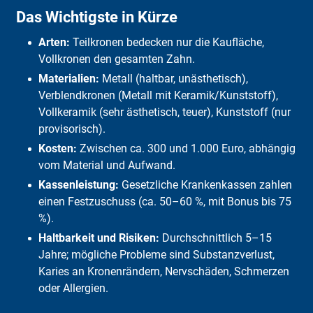
Was ist eine Zahnkrone?
Das Wichtigste in Kürze
Wann ist eine Zahnkrone nötig?
Mit welchen Kosten muss man rechnen?
Arten:
Teilkronen bedecken nur die Kaufläche,
Diese Arten von Zahnkronen gibt es
Vor- und Nachteile
Vollkronen den gesamten Zahn.
Welches Material ist das richtige?
Materialien:
Metall (haltbar, unästhetisch),
Kurz erklärt
Verblendkronen (Metall mit Keramik/Kunststoff),
Was übernimmt die GKV?
Vollkeramik (sehr ästhetisch, teuer), Kunststoff (nur
Gibt es eine Härtefall-Regelung?
FAQ
provisorisch).
Fazit
Kosten:
Zwischen ca. 300 und 1.000 Euro, abhängig
vom Material und Aufwand.
Kassenleistung:
Gesetzliche Krankenkassen zahlen
einen Festzuschuss (ca. 50–60 %, mit Bonus bis 75
%).
Haltbarkeit und Risiken:
Durchschnittlich 5–15
Jahre; mögliche Probleme sind Substanzverlust,
Karies an Kronenrändern, Nervschäden, Schmerzen
oder Allergien.