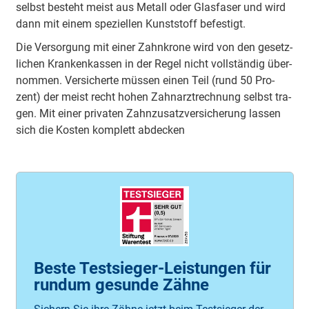
selbst be­steht meist aus Me­tall oder Glas­fa­ser und wird
dann mit ei­nem spe­zi­el­len Kunst­stoff be­fes­tigt.
Die Ver­sor­gung mit ei­ner Zahn­kro­ne wird von den ge­setz­
li­chen Kran­ken­kas­sen in der Re­gel nicht voll­stän­dig über­
nom­men. Ver­si­cher­te müs­sen ei­nen Teil (rund 50 Pro­
zent) der meist recht ho­hen Zahn­arzt­rech­nung selbst tra­
gen. Mit ei­ner pri­va­ten Zahn­zu­satz­ver­si­che­rung las­sen
sich die Kos­ten kom­plett ab­de­cken
Beste Testsieger-Leistungen für
rundum gesunde Zähne