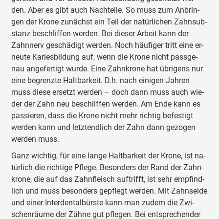
den. Aber es gibt auch Nach­tei­le. So muss zum An­brin­
gen der Kro­ne zu­nächst ein Teil der na­tür­li­chen Zahn­sub­
stanz be­schlif­fen wer­den. Bei die­ser Ar­beit kann der
Zahn­nerv ge­schä­digt wer­den. Noch häu­fi­ger tritt eine er­
neu­te Ka­ries­bil­dung auf, wenn die Kro­ne nicht pass­ge­
nau an­ge­fer­tigt wur­de. Eine Zahn­kro­ne hat üb­ri­gens nur
eine be­grenz­te Halt­bar­keit. D.h. nach ei­ni­gen Jah­ren
muss die­se er­setzt wer­den – doch dann muss auch wie­
der der Zahn neu be­schlif­fen wer­den. Am En­de kann es
pas­sie­ren, dass die Kro­ne nicht mehr rich­tig be­fes­tigt
wer­den kann und letzt­end­lich der Zahn dann ge­zo­gen
wer­den muss.
Ganz wich­tig, für eine lan­ge Halt­bar­keit der Kro­ne, ist na­
tür­lich die rich­tig­e Pfle­ge. Be­son­ders der Rand der Zahn­
kro­ne, die auf das Zahn­fleisch auf­trifft, ist sehr emp­find­
lich und muss be­son­ders ge­pflegt wer­den. Mit Zahn­sei­de
und ei­ner In­ter­den­tal­bürs­te kann man zu­dem die Zwi­
schen­räu­me der Zäh­ne gut pfle­gen. Bei ent­spre­chen­der