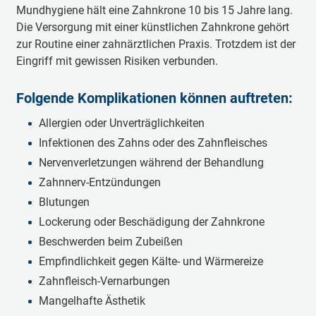
Mund­hy­gi­e­ne hält eine Zahn­kro­ne 10 bis 15 Jah­re lang.
Die Ver­sor­gung mit ei­ner künst­li­chen Zahn­kro­ne ge­hört
zur Rou­ti­ne ei­ner zahn­ärzt­li­chen Pra­xis. Trotz­dem ist der
Ein­griff mit ge­wis­sen Ri­si­ken ver­bun­den.
Fol­gen­de Kom­pli­ka­tio­nen kön­nen auf­tre­ten:
Al­ler­gi­en oder Un­ver­träg­lich­kei­ten
In­fek­tio­nen des Zahns oder des Zahn­fleisch­es
Ner­ven­ver­let­zun­gen wäh­rend der Be­hand­lung
Zahn­nerv-Ent­zün­dun­gen
Blu­tun­gen
Lo­cke­rung oder Be­schä­di­gung der Zahn­kro­ne
Be­schwer­den beim Zu­bei­ßen
Emp­find­lich­keit ge­gen Käl­te- und Wär­me­rei­ze
Zahn­fleisch-Ver­nar­bun­gen
Man­gel­haf­te Äs­the­tik