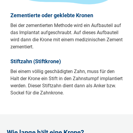
Ze­men­tier­te oder ge­kleb­te Kro­nen
Bei der ze­men­tier­ten Me­tho­de wird ein Auf­bau­teil auf
das Im­plan­tat auf­ge­schraubt. Auf die­ses Auf­bau­teil
wird dann die Kro­ne mit einem me­di­zi­ni­schen Ze­ment
ze­men­tier­t.
Stift­zahn (Stift­kro­ne)
Bei einem völ­lig ge­schä­dig­ten Zahn, muss für den
Halt der Kro­ne ein Stift in den Zahn­stumpf im­plan­tiert
wer­den. Die­ser Stift­zahn dient dann als An­ker bzw.
So­ckel für die Zahn­kro­ne.
Wie lange hält eine Krone?