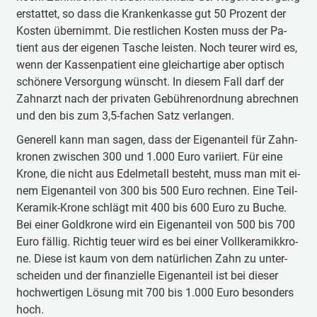
er­stat­tet, so dass die Kran­ken­kasse gut 50 Pro­zent der
Kos­ten über­nimmt. Die rest­li­chen Kos­ten muss der Pa­
tient aus der ei­ge­nen Ta­sche leis­ten. Noch teu­rer wird es,
wenn der Kas­sen­pa­tient eine gleich­ar­tige aber op­tisch
schö­ne­re Ver­sor­gung wünscht. In die­sem Fall darf der
Zahn­arzt nach der pri­va­ten Ge­büh­ren­ord­nung ab­rech­nen
und den bis zum 3,5-fa­chen Satz ver­lan­gen.
Ge­ne­rell kann man sa­gen, dass der Ei­gen­an­teil für Zahn­
kro­nen zwi­schen 300 und 1.000 Euro va­ri­iert. Für eine
Kro­ne, die nicht aus Edel­me­tall be­steht, muss man mit ei­
nem Ei­gen­an­teil von 300 bis 500 Euro rech­nen. Eine Teil-
Ke­ra­mik-Kro­ne schlägt mit 400 bis 600 Euro zu Bu­che.
Bei ei­ner Gold­kro­ne wird ein Ei­gen­an­teil von 500 bis 700
Euro fäl­lig. Rich­tig teu­er wird es bei ei­ner Voll­ke­ra­mik­kro­
ne. Die­se ist kaum von dem na­tür­li­chen Zahn zu un­ter­
schei­den und der fi­nan­ziel­le Ei­gen­an­teil ist bei die­ser
hoch­wer­tig­en Lö­sung mit 700 bis 1.000 Euro be­son­ders
hoch.