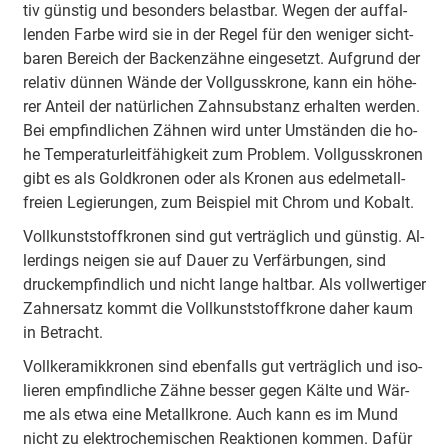
tiv güns­tig und be­son­ders be­last­bar. We­gen der auf­fal­
len­den Far­be wird sie in der Re­gel für den we­ni­ger sicht­
ba­ren Be­reich der Ba­cken­zäh­ne ein­ge­setzt. Auf­grund der
re­la­tiv dün­nen Wän­de der Voll­guss­kro­ne, kann ein hö­he­
rer An­teil der na­tür­li­chen Zahn­sub­stanz er­hal­ten wer­den.
Bei emp­find­li­chen Zäh­nen wird un­ter Um­stän­den die ho­
he Tem­pe­ra­tur­leit­fä­hig­keit zum Pro­blem. Voll­guss­kro­nen
gibt es als Gold­kro­nen oder als Kro­nen aus edel­me­tall­
frei­en Le­gie­run­gen, zum Bei­spiel mit Chrom und Ko­balt.
Voll­kunst­stoff­kro­nen sind gut ver­träg­lich und güns­tig. Al­
ler­dings nei­gen sie auf Dau­er zu Ver­fär­bun­gen, sind
druck­emp­find­lich und nicht lan­ge halt­bar. Als voll­wer­ti­ger
Zahn­er­satz kommt die Voll­kunst­stoff­kro­ne da­her kaum
in Be­tracht.
Voll­ke­ra­mik­kro­nen sind eben­falls gut ver­träg­lich und iso­
lie­ren emp­find­li­che Zäh­ne bes­ser ge­gen Käl­te und Wär­
me als et­wa ei­ne Me­tall­kro­ne. Auch kann es im Mund
nicht zu elek­tro­che­mi­schen Re­ak­tio­nen kom­men. Da­für