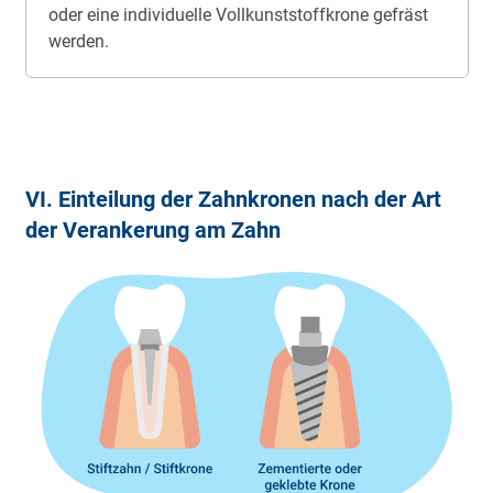
oder eine in­di­vi­du­el­le Voll­kunst­stoff­kro­ne ge­fräst
wer­den.
VI. Ein­tei­lung der Zahn­kro­nen nach der Art
der Ver­an­ke­rung am Zahn