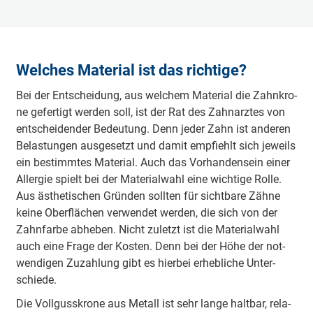
Welches Material ist das richtige?
Bei der Ent­schei­dung, aus wel­chem Ma­te­ri­al die Zahn­kro­
ne ge­fer­tigt wer­den soll, ist der Rat des Zahn­arz­tes von
ent­schei­den­der Be­deu­tung. Denn je­der Zahn ist an­de­ren
Be­las­tun­gen aus­ge­setzt und da­mit emp­fiehlt sich je­weils
ein be­stimm­tes Ma­te­ri­al. Auch das Vor­han­den­sein ei­ner
Al­ler­gie spielt bei der Ma­te­ri­al­wahl ei­ne wich­ti­ge Rol­le.
Aus äs­the­tischen Grün­den soll­ten für sicht­ba­re Zäh­ne
kei­ne Ober­flä­chen ver­wen­det wer­den, die sich von der
Zahn­far­be ab­he­ben. Nicht zu­letzt ist die Ma­te­ri­al­wahl
auch ei­ne Fra­ge der Kos­ten. Denn bei der Hö­he der not­
wen­di­gen Zu­zah­lung gibt es hier­bei er­heb­li­che Un­ter­
schie­de.
Die Voll­guss­kro­ne aus Me­tall ist sehr lan­ge halt­bar, re­la­