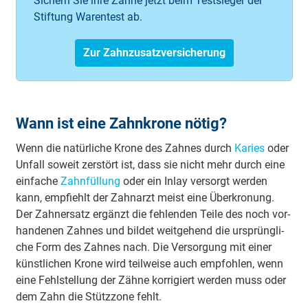
Sichern Sie ihre Zähne jetzt beim Testsieger der
Stiftung Warentest ab.
Zur Zahnzusatzversicherung
Wann ist eine Zahnkrone nötig?
Wenn die na­tür­li­che Kro­ne des Zah­nes durch
Ka­ries
oder
Un­fall so­weit zer­stört ist, dass sie nicht mehr durch eine
ein­fa­che
Zahn­fül­lung
oder ein In­lay ver­sorgt wer­den
kann, emp­fiehlt der Zahn­arzt meist eine Über­kro­nung.
Der Zahn­er­satz er­gänzt die feh­len­den Tei­le des noch vor­
han­de­nen Zah­nes und bil­det weit­ge­hend die ur­sprüng­li­
che Form des Zah­nes nach. Die Ver­sor­gung mit ei­ner
künst­li­chen Kro­ne wird teil­wei­se auch emp­foh­len, wenn
eine Fehl­stel­lung der Zäh­ne kor­ri­giert wer­den muss oder
dem Zahn die Stütz­zo­ne fehlt.