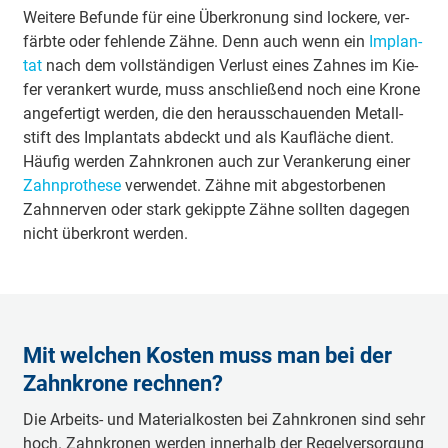
Wei­te­re Be­fun­de für eine Über­kro­nung sind lo­cke­re, ver­
färb­te oder feh­len­de Zäh­ne. Denn auch wenn ein
Im­plan­
tat
nach dem voll­stän­di­gen Ver­lust ei­nes Zah­nes im Kie­
fer ver­an­kert wur­de, muss an­schlie­ßend noch eine Kro­ne
an­ge­fer­tigt wer­den, die den her­aus­schau­en­den Me­tall­
stift des Im­plan­tats ab­deckt und als Kau­flä­che dient.
Häu­fig wer­den Zahn­kro­nen auch zur Ver­an­ke­rung ei­ner
Zahn­pro­the­se
ver­wen­det. Zäh­ne mit ab­ge­stor­be­nen
Zahn­ner­ven oder stark ge­kipp­te Zäh­ne soll­ten da­ge­gen
nicht über­kron­t wer­den.
Mit welchen Kosten muss man bei der
Zahnkrone rechnen?
Die Ar­beits- und Ma­te­ri­al­kos­ten bei Zahn­kro­nen sind sehr
hoch. Zahn­kro­nen wer­den in­ner­halb der Re­gel­ver­sor­gung