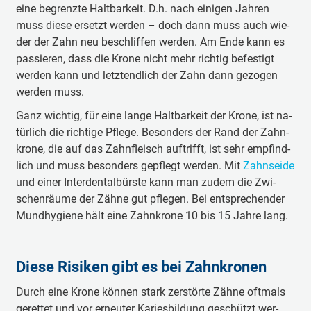
eine be­grenz­te Halt­bar­keit. D.h. nach ei­ni­gen Jah­ren
muss die­se er­setzt wer­den – doch dann muss auch wie­
der der Zahn neu be­schlif­fen wer­den. Am En­de kann es
pas­sie­ren, dass die Kro­ne nicht mehr rich­tig be­fes­tigt
wer­den kann und letzt­end­lich der Zahn dann ge­zo­gen
wer­den muss.
Ganz wich­tig, für eine lan­ge Halt­bar­keit der Kro­ne, ist na­
tür­lich die rich­tig­e Pfle­ge. Be­son­ders der Rand der Zahn­
kro­ne, die auf das Zahn­fleisch auf­trifft, ist sehr emp­find­
lich und muss be­son­ders ge­pflegt wer­den. Mit
Zahn­sei­de
und ei­ner In­ter­den­tal­bürs­te kann man zu­dem die Zwi­
schen­räu­me der Zäh­ne gut pfle­gen. Bei ent­spre­chen­der
Mund­hy­gi­e­ne hält eine Zahn­kro­ne 10 bis 15 Jah­re lang.
Diese Risiken gibt es bei Zahnkronen
Durch eine Kro­ne kön­nen stark zer­stör­te Zäh­ne oft­mals
ge­ret­tet und vor er­neu­ter Ka­ries­bil­dung ge­schützt wer­