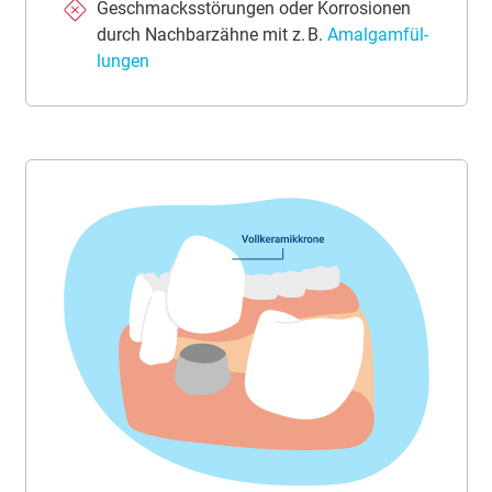
Ge­schmacks­stö­run­gen oder Kor­ro­si­o­nen
durch Nach­bar­zäh­ne mit z. B.
Amal­gam­fül­
lun­gen