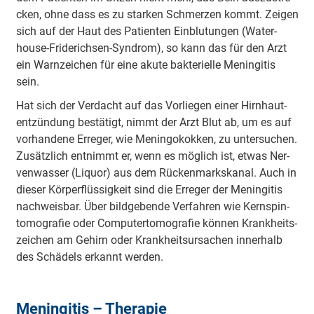
cken, oh­ne dass es zu star­ken Schmer­zen kommt. Zei­gen
sich auf der Haut des Pa­tien­ten Ein­blu­tun­gen (Wa­ter­
house-Fri­de­rich­sen-Syn­drom), so kann das für den Arzt
ein Warn­zei­chen für ei­ne aku­te bak­te­ri­el­le Me­nin­gi­tis
sein.
Hat sich der Ver­dacht auf das Vor­lie­gen ei­ner Hirn­haut­
ent­zün­dung be­stä­tigt, nimmt der Arzt Blut ab, um es auf
vor­han­de­ne Er­re­ger, wie Me­nin­go­kok­ken, zu un­ter­su­chen.
Zu­sätz­lich ent­nimmt er, wenn es mög­lich ist, et­was Ner­
ven­was­ser (Li­quor) aus dem Rü­cken­marks­ka­nal. Auch in
die­ser Kör­per­flüs­sig­keit sind die Er­re­ger der Me­nin­gi­tis
nach­weis­bar. Über bild­ge­ben­de Ver­fah­ren wie Kern­spin­
to­mo­gra­fie oder Com­pu­ter­to­mo­gra­fie kön­nen Krank­heits­
zei­chen am Ge­hirn oder Krank­heits­ur­sa­chen in­ner­halb
des Schä­dels er­kannt wer­den.
Meningitis – Therapie