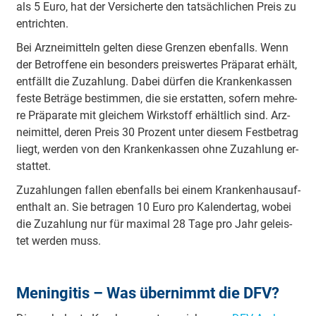
als 5 Eu­ro, hat der Ver­si­cher­te den tat­säch­li­chen Preis zu
ent­rich­ten.
Bei Arz­nei­mit­teln gel­ten die­se Gren­zen eben­falls. Wenn
der Be­trof­fe­ne ein be­son­ders preis­wer­tes Prä­pa­rat er­hält,
ent­fällt die Zu­zah­lung. Da­bei dür­fen die Kran­ken­kassen
fes­te Be­trä­ge be­stim­men, die sie er­stat­ten, so­fern meh­re­
re Prä­pa­ra­te mit glei­chem Wirk­stoff er­hält­lich sind. Arz­
nei­mit­tel, de­ren Preis 30 Pro­zent un­ter die­sem Fest­be­trag
liegt, wer­den von den Kran­ken­kassen oh­ne Zu­zah­lung er­
stat­tet.
Zu­zah­lun­gen fal­len eben­falls bei ei­nem Kran­ken­haus­auf­
ent­halt an. Sie be­tra­gen 10 Eu­ro pro Ka­len­der­tag, wo­bei
die Zu­zah­lung nur für ma­xi­mal 28 Ta­ge pro Jahr ge­leis­
tet wer­den muss.
Meningitis – Was übernimmt die DFV?