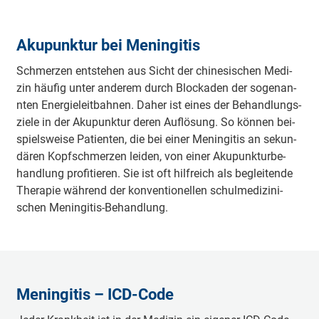
Akupunktur bei Meningitis
Schmer­zen ent­ste­hen aus Sicht der chi­ne­si­schen Me­di­
zin häu­fig un­ter an­de­rem durch Blo­cka­den der so­ge­nan­
nten En­er­gie­leit­bah­nen. Da­her ist ei­nes der Be­hand­lungs­
zie­le in der Aku­punk­tur de­ren Auf­lö­sung. So kön­nen bei­
spiels­wei­se Pa­tien­ten, die bei ei­ner Me­nin­gi­tis an se­kun­
dä­ren Kopf­schmer­zen lei­den, von ei­ner Aku­punk­tur­be­
hand­lung pro­fi­tie­ren. Sie ist oft hilf­reich als be­glei­ten­de
The­ra­pie wäh­rend der kon­ven­tio­nel­len schul­me­di­zi­ni­
schen Me­nin­gi­tis-Be­hand­lung.
Meningitis – ICD-Code