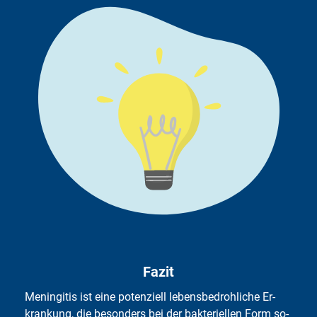
und in wel­chem All­ge­mein­zu­stand sich der Pa­tient be­fin­
det. – Bei früh­zei­ti­gem The­ra­pie­be­ginn be­ste­hen für bei­
de Krank­heits­for­men gu­te Hei­lungs­aus­sich­ten. Es kön­
nen aber im Krank­heits­ver­lauf auch blei­ben­de Schä­den
ent­ste­hen.
Fazit
Me­nin­gi­tis ist ei­ne po­ten­zi­ell le­bens­be­droh­li­che Er­
kran­kung, die be­son­ders bei der bak­te­ri­el­len Form so­