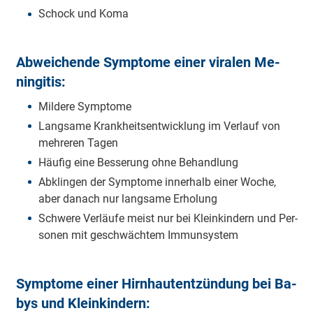
Schock und Ko­ma
Ab­wei­chen­de Symp­to­me ei­ner vi­ra­len Me­
nin­gi­tis:
Mil­de­re Symp­to­me
Lang­sa­me Krank­heits­ent­wick­lung im Ver­lauf von
meh­re­ren Ta­gen
Häu­fig ei­ne Bes­se­rung oh­ne Be­hand­lung
Ab­kling­en der Symp­to­me in­ner­halb ei­ner Wo­che,
aber da­nach nur lang­sa­me Er­ho­lung
Schwe­re Ver­läu­fe meist nur bei Klein­kin­dern und Per­
so­nen mit ge­schwäch­tem Im­mun­sys­tem
Symp­to­me ei­ner Hirn­haut­ent­zün­dung bei Ba­
bys und Klein­kin­dern: