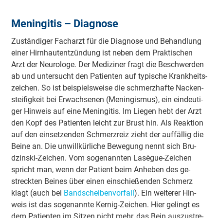
Meningitis – Diagnose
Zu­stän­di­ger Fach­arzt für die Dia­gno­se und Be­hand­lung
ei­ner Hirn­haut­ent­zün­dung ist ne­ben dem Prak­ti­schen
Arzt der Neu­ro­lo­ge. Der Me­di­zi­ner fragt die Be­schwer­den
ab und un­ter­sucht den Pa­tien­ten auf ty­pi­sche Krank­heits­
zei­chen. So ist bei­spiels­wei­se die schmerz­haf­te Na­cken­
steif­ig­keit bei Er­wach­se­nen (Me­nin­gis­mus), ein ein­deu­ti­
ger Hin­weis auf ei­ne Me­nin­gi­tis. Im Lie­gen hebt der Arzt
den Kopf des Pa­tien­ten leicht zur Brust hin. Als Re­ak­ti­on
auf den ein­set­zen­den Schmerz­reiz zieht der auf­fäl­lig die
Bei­ne an. Die un­will­kür­li­che Be­we­gung nennt sich Bru­
dzins­ki-Zei­chen. Vom so­ge­nan­nten La­sègue-Zei­chen
spricht man, wenn der Pa­tient beim An­he­ben des ge­
streck­ten Bei­nes über ei­nen ein­schie­ßen­den Schmerz
klagt (auch bei
Band­schei­ben­vor­fall
). Ein wei­te­rer Hin­
weis ist das so­ge­nan­nte Ker­nig-Zei­chen. Hier ge­lingt es
dem Pa­tien­ten im Sit­zen nicht mehr, das Bein aus­zu­stre­