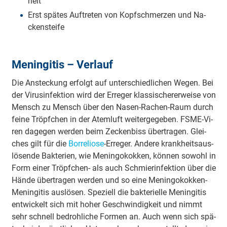
heit
Erst spä­tes Auf­tre­ten von Kopf­schmer­zen und Na­
cken­stei­fe
Meningitis – Verlauf
Die An­ste­ckung er­folgt auf un­ter­schied­li­chen We­gen. Bei
der Vi­rus­in­fek­ti­on wird der Er­re­ger klas­si­sche­rer­wei­se von
Mensch zu Mensch über den Na­sen-Ra­chen-Raum durch
fei­ne Tröpf­chen in der Atem­luft wei­ter­ge­ge­ben. FSME-Vi­
ren da­ge­gen wer­den beim Ze­cken­biss über­tra­gen. Glei­
ches gilt für die
Bor­re­lio­se
-Er­re­ger. An­de­re krank­heits­aus­
lö­sen­de Bak­te­ri­en, wie Me­nin­go­kok­ken, kön­nen so­wohl in
Form ei­ner Tröpf­chen- als auch Schmier­in­fek­ti­on über die
Hän­de über­tra­gen wer­den und so ei­ne Me­nin­go­kok­ken-
Me­nin­gi­tis aus­lö­sen. Spe­zi­ell die bak­te­ri­el­le Me­nin­gi­tis
ent­wi­ckelt sich mit ho­her Ge­schwin­dig­keit und nimmt
sehr schnell be­droh­li­che For­men an. Auch wenn sich spä­