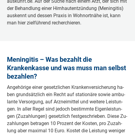
auskunft.de. Auf der Su­che nach ei­nem Arzt, der sich mit
der Be­hand­lung ei­ner Hirn­haut­ent­zün­dung (Me­nin­gi­tis)
aus­kennt und des­sen Pra­xis in Wohn­ort­nä­he ist, kann
man hier ziel­füh­rend re­cher­chie­ren.
Meningitis – Was bezahlt die
Krankenkasse und was muss man selbst
bezahlen?
An­ge­hö­ri­ge ei­ner ge­setz­li­chen Kran­ken­ver­si­che­rung ha­
ben grund­sätz­lich ein Recht auf sta­tio­nä­re so­wie am­bu­
lan­te Ver­sor­gung, auf Arz­nei­mit­tel und wei­te­re Leis­tun­
gen. In al­ler Re­gel sind je­doch be­stimm­te Ei­gen­leis­tun­
gen (Zu­zah­lun­gen) ge­setz­lich fest­ge­schrie­ben. Die­se Zu­
zah­lun­gen be­tra­gen 10 Pro­zent der Kos­ten, pro Zu­zah­
lung aber ma­xi­mal 10 Eu­ro. Kos­tet die Leis­tung we­ni­ger