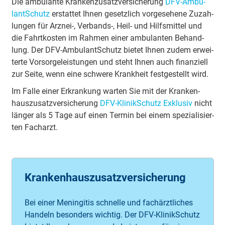
Die am­bu­lan­te Kran­ken­zu­satz­ver­si­che­rung
DFV-Am­bu­
lant­Schutz
er­stat­tet Ih­nen ge­setz­lich vor­ge­seh­ene Zu­zah­
lun­gen für Arz­nei-, Ver­bands-, Heil- und Hilfs­mit­tel und
die Fahrt­kos­ten im Rah­men ei­ner am­bu­lan­ten Be­hand­
lung. Der DFV-Am­bu­lant­Schutz bie­tet Ih­nen zu­dem er­wei­
ter­te Vor­sor­ge­leis­tun­gen und steht Ih­nen auch fi­nan­zi­ell
zur Sei­te, wenn ei­ne schwe­re Krank­heit fest­ge­stellt wird.
Im Fal­le ei­ner Er­kran­kung war­ten Sie mit der Kran­ken­
haus­zu­satz­ver­si­che­rung
DFV-Kli­nik­Schutz Ex­klu­siv
nicht
län­ger als 5 Ta­ge auf ei­nen Ter­min bei ei­nem spe­zia­li­sier­
ten Fach­arzt.
Krankenhauszusatzversicherung
Bei einer Meningitis schnelle und fachärztliches
Handeln besonders wichtig. Der DFV-KlinikSchutz