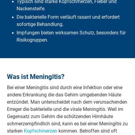
Typisch sind starke Kopfschmerzen, Fieber und
Alternative Zusatzmethoden
Nackensteife.
Den richtigen Arzt finden
Was muss ich selbst zahlen?
Die bakterielle Form verläuft rasant und erfordert
Was übernimmt die DFV?
sofortige Behandlung.
Häufige Fragen
Impfungen bieten wirksamen Schutz, besonders für
Fazit
Risikogruppen.
Was ist Meningitis?
Bei ei­ner Me­nin­gi­tis sind durch ei­ne In­fek­ti­on oder ei­ne
an­de­re Er­kran­kung die das Ge­hirn um­ge­ben­den Häu­te
ent­zün­det. Man un­ter­schei­det nach dem ver­ur­sa­chen­den
Er­re­ger die bak­te­ri­el­le und die vi­ra­le Me­nin­gi­tis. Weil im
Ge­gen­satz zum Ge­hirn die schüt­zen­den Hirn­häu­te
schmerz­emp­find­lich sind, kann es bei ei­ner Me­nin­gi­tis zu
star­ken
Kopf­schmer­zen
kom­men. Be­trof­fen sind oft