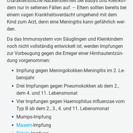
cha­rak­te­ris­ti­sche Na­cken­steif­heit bei Ba­bys und Klein­kin­
dern nur in sel­te­nen Fäl­len auf. – El­tern soll­ten be­reits bei
ei­nem va­gen Krank­heits­ver­dacht um­ge­hend mit dem
Kind zum Arzt, denn ei­ne Me­nin­gi­tis kann ge­fähr­lich wer­
den.
Da das Im­mun­sys­tem von Säug­lin­gen und Klein­kin­dern
noch nicht voll­stän­dig ent­wi­ckelt ist, wer­den Impf­un­gen
zur Vor­beu­gung ge­gen die Er­re­ger ei­ner Hirn­haut­ent­zün­
dung vor­ge­nom­men:
Imp­fung ge­gen Me­nin­go­kok­ken-Me­nin­gi­tis im 2. Le­
bens­jahr
Drei Impf­un­gen ge­gen Pneu­mo­kok­ken ab dem 2.,
dem 4. und 11. Le­bens­mo­nat
Vier Impf­un­gen ge­gen Hae­mo­phi­lus in­flu­en­zae vom
Typ B ab dem 2., 3., 4. und 11. Le­bens­mo­nat
Mumps-Imp­fung
Ma­sern
-Imp­fung