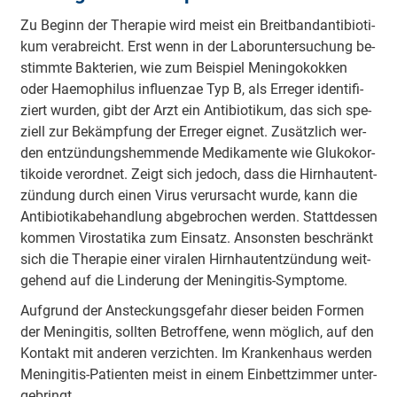
Zu Be­ginn der The­ra­pie wird meist ein Breit­band­an­ti­bio­ti­
kum ver­ab­reicht. Erst wenn in der La­bo­run­ter­su­chung be­
stimm­te Bak­te­ri­en, wie zum Bei­spiel Me­nin­go­kok­ken
oder Hae­mo­phi­lus in­flu­en­zae Typ B, als Er­re­ger iden­ti­fi­
ziert wur­den, gibt der Arzt ein An­ti­bio­ti­kum, das sich spe­
zi­ell zur Be­kämp­fung der Er­re­ger eig­net. Zu­sätz­lich wer­
den ent­zün­dungs­hem­men­de Me­di­ka­men­te wie Glu­ko­kor­
ti­ko­ide ver­ord­net. Zeigt sich je­doch, dass die Hirn­haut­ent­
zün­dung durch ei­nen Vi­rus ver­ur­sacht wur­de, kann die
An­ti­bio­ti­ka­be­hand­lung ab­ge­bro­chen wer­den. Statt­des­sen
kom­men Vi­ro­sta­ti­ka zum Ein­satz. An­son­sten be­schränkt
sich die The­ra­pie ei­ner vi­ra­len Hirn­haut­ent­zün­dung weit­
ge­hend auf die Lin­de­rung der Me­nin­gi­tis-Symp­to­me.
Auf­grund der An­ste­ckungs­ge­fahr die­ser bei­den For­men
der Me­nin­gi­tis, soll­ten Be­trof­fe­ne, wenn mög­lich, auf den
Kon­takt mit an­de­ren ver­zich­ten. Im Kran­ken­haus wer­den
Me­nin­gi­tis-Pa­tien­ten meist in ei­nem Ein­bett­zim­mer un­ter­
ge­bringt.