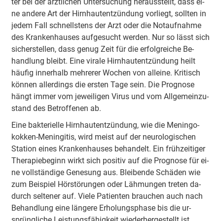
ter bei der ärzt­li­chen Un­ter­su­chung her­aus­stellt, dass ei­
ne an­de­re Art der Hirn­haut­ent­zün­dung vor­liegt, soll­ten in
je­dem Fall schnell­stens der Arzt oder die Not­auf­nah­me
des Kran­ken­hau­ses auf­ge­sucht wer­den. Nur so lässt sich
si­cher­stel­len, dass ge­nug Zeit für die er­folg­rei­che Be­
hand­lung bleibt. Ei­ne vi­ra­le Hirn­haut­ent­zün­dung heilt
häu­fig in­ner­halb meh­re­rer Wo­chen von al­lei­ne. Kri­tisch
kön­nen al­ler­dings die ers­ten Ta­ge sein. Die Pro­gno­se
hängt im­mer vom je­wei­li­gen Vi­rus und vom All­ge­mein­zu­
stand des Be­trof­fe­nen ab.
Ei­ne bak­te­ri­el­le Hirn­haut­ent­zün­dung, wie die Me­nin­go­
kok­ken-Me­nin­gi­tis, wird meist auf der neu­ro­lo­gi­schen
Sta­ti­on ei­nes Kran­ken­hau­ses be­han­delt. Ein früh­zei­ti­ger
The­ra­pie­be­ginn wirkt sich po­si­tiv auf die Pro­gno­se für ei­
ne voll­stän­di­ge Ge­ne­sung aus. Blei­ben­de Schä­den wie
zum Bei­spiel Hör­stö­rung­en oder Läh­mun­gen tre­ten da­
durch sel­te­ner auf. Vie­le Pa­tien­ten brau­chen auch nach
Be­hand­lung ei­ne län­ge­re Er­ho­lungs­pha­se bis die ur­
sprüng­li­che Leis­tungs­fä­hig­keit wie­der­her­ge­stellt ist.