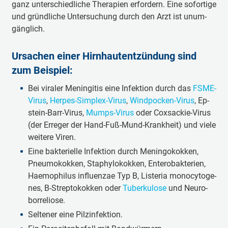
ganz un­ter­schied­li­che The­ra­pi­en er­for­dern. Ei­ne so­for­ti­ge
und gründ­li­che Un­ter­su­chung durch den Arzt ist un­um­
gäng­lich.
Ur­sa­chen ei­ner Hirn­haut­ent­zün­dung sind
zum Bei­spiel:
Bei vi­ra­ler Me­nin­gi­tis ei­ne In­fek­ti­on durch das
FSME-
Vi­rus
,
Her­pes-Sim­plex-Vi­rus
,
Wind­poc­ken-Vi­rus
, Ep­
stein-Barr-Vi­rus,
Mumps-Vi­rus
oder Cox­sack­ie-Vi­rus
(der Er­re­ger der Hand-Fuß-Mund-Krank­heit) und vie­le
wei­te­re Vi­ren.
Ei­ne bak­te­ri­el­le In­fek­ti­on durch Me­nin­go­kok­ken,
Pneu­mo­kok­ken, Sta­phy­lo­kok­ken, En­te­ro­bak­te­ri­en,
Hae­mo­phi­lus in­flu­en­zae Typ B, Lis­te­ria mo­no­cy­to­ge­
nes, B-Strep­to­kok­ken oder
Tu­ber­ku­lo­se
und Neu­ro­
bor­re­li­o­se.
Sel­te­ner ei­ne Pilz­in­fek­ti­on.