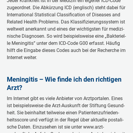
Je­der Krank­heit ist in der Me­di­zin ein ei­ge­ner ICD-Code
zu­ge­ord­net. Die Ab­kür­zung ICD (eng­lisch) steht da­bei für
In­ter­na­tio­nal Sta­tis­ti­cal Clas­si­fi­ca­tion of Di­sea­ses and
Re­la­ted Health Prob­lems. Das Klas­si­fi­zie­rungs­sys­tem ist
welt­weit an­er­kannt und ei­nes der wich­tigs­ten für me­di­zi­
ni­sche Dia­gno­sen. So wird bei­spiels­wei­se ei­ne „Bak­te­ri­el­
le Me­nin­gi­tis“ un­ter dem ICD-Code G00 er­fasst. Häu­fig
hilft die Ein­ga­be die­ses Co­des auch bei der Re­cher­che im
In­ter­net wei­ter.
Meningitis – Wie finde ich den richtigen
Arzt?
Im In­ter­net gibt es vie­le An­bie­ter von Arzt­por­ta­len. Ei­nes
ist bei­spiels­wei­se die Arzt-Aus­kunft der Stif­tung Ge­sund­
heit. Sie be­in­hal­tet teil­wei­se ei­nen Pa­tien­ten­zu­frie­den­
heits­score und ver­fügt in der Re­gel über ak­tu­el­le pos­ta­li­
sche Da­ten. Ein­zu­se­hen ist sie un­ter www.arzt-