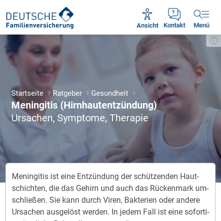
Unsere Servicezeiten:
Mo - Fr 09:00 - 18:30 Uhr
Ansicht
Kontakt
Menü
Startseite
Ratgeber
Gesundheit
Meningitis (Hirnhautentzündung)
Ursachen, Symptome, Therapie
Me­nin­gi­tis ist ei­ne Ent­zün­dung der schüt­zen­den Haut­
schich­ten, die das Ge­hirn und auch das Rü­cken­mark um­
schlie­ßen. Sie kann durch Vi­ren, Bak­te­ri­en oder an­de­re
Ur­sa­chen aus­ge­löst wer­den. In je­dem Fall ist ei­ne so­forti­