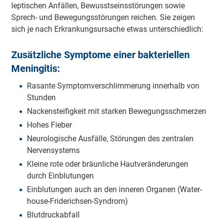
lep­ti­schen An­fäl­len, Be­wusst­seins­stö­rungen so­wie
Sprech- und Be­we­gungs­stö­rungen rei­chen. Sie zei­gen
sich je nach Er­kran­kungs­ur­sa­che et­was un­ter­schied­lich:
Zu­sätz­li­che Symp­to­me ei­ner bak­te­ri­el­len
Me­nin­gi­tis:
Ra­san­te Symp­tom­ver­schlim­me­rung in­ner­halb von
Stun­den
Na­cken­steif­ig­keit mit star­ken Be­we­gungs­schmer­zen
Ho­hes Fie­ber
Neu­ro­lo­gi­sche Aus­fäl­le, Stö­rung­en des zen­tra­len
Ner­ven­sys­tems
Klei­ne ro­te oder bräun­li­che Haut­ver­än­de­rung­en
durch Ein­blu­tun­gen
Ein­blu­tun­gen auch an den in­ne­ren Or­ga­nen (Wa­ter­
house-Fride­rich­sen-Syn­drom)
Blut­druck­ab­fall