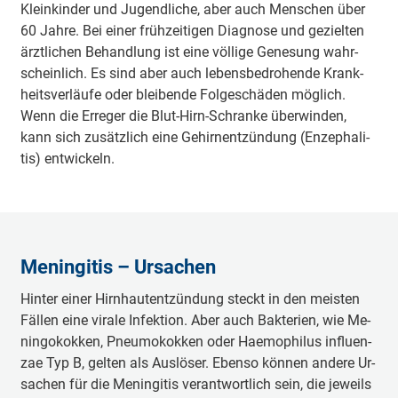
Klein­kin­der und Ju­gend­li­che, aber auch Men­schen über
60 Jah­re. Bei ei­ner früh­zei­ti­gen Dia­gno­se und ge­ziel­ten
ärzt­li­chen Be­hand­lung ist ei­ne völ­li­ge Ge­ne­sung wahr­
schein­lich. Es sind aber auch le­bens­be­dro­hen­de Krank­
heits­ver­läu­fe oder blei­ben­de Fol­ge­schä­den mög­lich.
Wenn die Er­re­ger die Blut-Hirn-Schranke über­win­den,
kann sich zu­sätz­lich ei­ne Ge­hirn­ent­zün­dung (En­ze­pha­li­
tis) ent­wi­ckeln.
Meningitis – Ursachen
Hin­ter ei­ner Hirn­haut­ent­zün­dung steckt in den meis­ten
Fäl­len ei­ne vi­ra­le In­fek­ti­on. Aber auch Bak­te­ri­en, wie Me­
nin­go­kok­ken, Pneu­mo­kok­ken oder Hae­mo­phi­lus in­flu­en­
zae Typ B, gel­ten als Aus­lö­ser. Eben­so kön­nen an­de­re Ur­
sa­chen für die Me­nin­gi­tis ver­ant­wort­lich sein, die je­weils