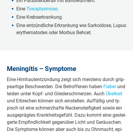
Ein Pa­ra­si­ten­be­fall mit Band­wür­mern.
Ei­ne
To­xo­plas­mo­se
.
Ei­ne Krebs­er­kran­kung.
Ei­ne ent­zünd­li­che Er­kran­kung wie Sar­koi­do­se, Lu­pus
ery­the­ma­to­des oder Mor­bus Beh­cet.
Meningitis – Symptome
Ei­ne Hirn­haut­ent­zün­dung zeigt sich meis­tens durch grip­
pe­ar­ti­ge Be­schwer­den. Die Be­trof­fe­nen ha­ben
Fie­ber
und
lei­den un­ter Kopf- und Glie­der­schmer­zen. Auch
Übel­keit
und Er­bre­chen kön­nen sich ein­stel­len. Auf­fäl­lig und ty­
pisch ist ei­ne schmerz­haf­te Na­cken­steif­ig­keit so­wie ein
aus­ge­präg­tes Krank­heits­ge­fühl. Da­zu kommt ei­ne ge­stei­
ger­te Emp­find­lich­keit ge­gen­über Licht und Ge­räu­schen.
Die Symp­to­me kön­nen aber auch bis zu Ohn­macht, epi­