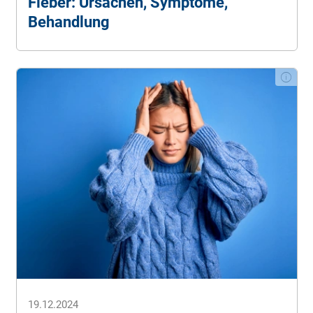
Fieber: Ursachen, Symptome,
Hirnhautentzündung
. MSD Manuals. (Stand:
Behandlung
16.05.2024).
Tropeninstitut. Reisekrankheiten –
Hirnhautentzündung
. (Stand: 16.05.2024).
19.12.2024