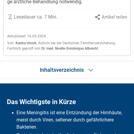
ge ärzt­li­che Be­hand­lung not­wen­dig.
Lesedauer ca. 7 Min.
Artikel teilen
Aktualisiert:
16.05.2024
Von
Karina Unruh
,
Autorin bei der Deutschen Familienversicherung
Fachlich geprüft von
Dr. med. Noelle-Dominique Albrecht
Inhaltsverzeichnis
Das Wichtigste in Kürze
Was ist eine Meningitis?
Das Wichtigste in Kürze
Ursachen
Symptome
Eine Meningitis ist eine Entzündung der Hirnhäute,
Verlauf
Diagnose
meist durch Viren, seltener durch gefährlichere
Therapie
Bakterien.
Kleinkinder & Säuglinge