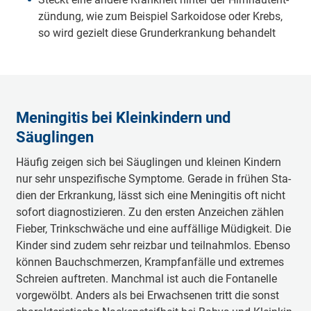
zün­dung, wie zum Bei­spiel Sar­koi­do­se oder Krebs,
so wird ge­zielt die­se Grund­er­kran­kung be­han­delt
Meningitis bei Kleinkindern und
Säuglingen
Häu­fig zei­gen sich bei Säug­lin­gen und klei­nen Kin­dern
nur sehr un­spe­zi­fi­sche Symp­to­me. Ge­ra­de in frü­hen Sta­
di­en der Er­kran­kung, lässt sich ei­ne Me­nin­gi­tis oft nicht
so­fort dia­gnos­ti­zie­ren. Zu den ers­ten An­zei­chen zäh­len
Fie­ber, Trink­schwä­che und ei­ne auf­fäl­li­ge Mü­dig­keit. Die
Kin­der sind zu­dem sehr reiz­bar und teil­nahm­los. Eben­so
kön­nen Bauch­schmer­zen, Krampf­an­fäl­le und ex­tre­mes
Schrei­en auf­tre­ten. Manch­mal ist auch die Fon­ta­nel­le
vor­ge­wölbt. An­ders als bei Er­wach­se­nen tritt die sonst