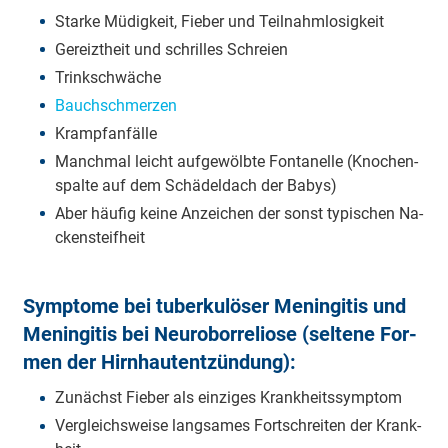
Star­ke Mü­dig­keit, Fie­ber und Teil­nahm­lo­sig­keit
Ge­reizt­heit und schril­les Schrei­en
Trink­schwä­che
Bauch­schmer­zen
Krampf­an­fäl­le
Manch­mal leicht auf­ge­wölb­te Fon­ta­nel­le (Kno­chen­
spal­te auf dem Schä­del­dach der Ba­bys)
Aber häu­fig kei­ne An­zei­chen der sonst ty­pi­schen Na­
cken­steif­heit
Symp­to­me bei tu­ber­ku­lö­ser Me­nin­gi­tis und
Me­nin­gi­tis bei Neu­ro­bor­re­li­o­se (sel­te­ne For­
men der Hirn­haut­ent­zün­dung):
Zu­nächst Fie­ber als ein­zi­ges Krank­heits­symp­tom
Ver­gleichs­wei­se lang­sa­mes Fort­schrei­ten der Krank­