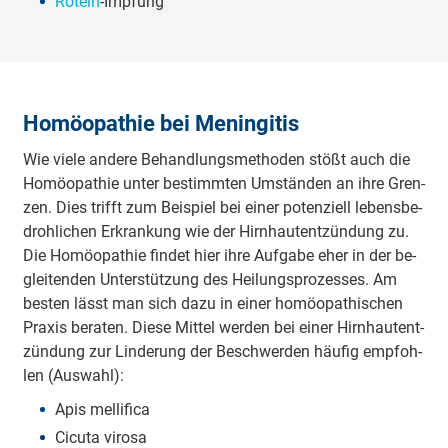
Rö­teln
-Imp­fung
Homöopathie bei Meningitis
Wie vie­le an­de­re Be­hand­lungs­me­tho­den stößt auch die
Ho­möo­pa­thie un­ter be­stimm­ten Um­stän­den an ih­re Gren­
zen. Dies trifft zum Bei­spiel bei ei­ner po­ten­zi­ell le­bens­be­
droh­li­chen Er­kran­kung wie der Hirn­haut­ent­zün­dung zu.
Die Ho­möo­pa­thie fin­det hier ih­re Auf­ga­be eher in der be­
glei­ten­den Un­ter­stüt­zung des Hei­lungs­pro­zes­ses. Am
bes­ten lässt man sich da­zu in ei­ner ho­möo­pa­thi­schen
Pra­xis be­ra­ten. Die­se Mit­tel wer­den bei ei­ner Hirn­haut­ent­
zün­dung zur Lin­de­rung der Be­schwer­den häu­fig emp­foh­
len (Aus­wahl):
A­pis mel­li­fi­ca
Ci­cu­ta vi­ro­sa