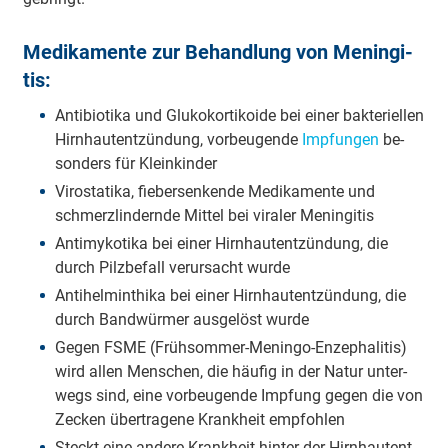
Me­di­ka­men­te zur Be­hand­lung von Me­nin­gi­
tis:
An­ti­bio­ti­ka und Glu­ko­kor­ti­ko­ide bei ei­ner bak­te­ri­el­len
Hirn­haut­ent­zün­dung, vor­beu­gen­de
Impf­un­gen
be­
son­ders für Klein­kin­der
Vi­ro­sta­ti­ka, fie­ber­sen­ken­de Me­di­ka­men­te und
schmerz­lin­dern­de Mit­tel bei vi­ra­ler Me­nin­gi­tis
An­ti­my­ko­ti­ka bei ei­ner Hirn­haut­ent­zün­dung, die
durch Pilz­be­fall ver­ur­sacht wur­de
An­ti­hel­min­thi­ka bei ei­ner Hirn­haut­ent­zün­dung, die
durch Band­wür­mer aus­ge­löst wur­de
Ge­gen FSME (Früh­som­mer-Me­nin­go-En­ze­pha­li­tis)
wird al­len Men­schen, die häu­fig in der Na­tur un­ter­
wegs sind, ei­ne vor­beu­gen­de Imp­fung ge­gen die von
Ze­cken über­tra­ge­ne Krank­heit emp­foh­len
Steckt ei­ne an­de­re Krank­heit hin­ter der Hirn­haut­ent­