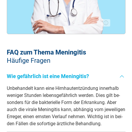
FAQ zum Thema Meningitis
Häufige Fragen
Wie gefährlich ist eine Meningitis?
Un­be­han­delt kann ei­ne Hirn­haut­ent­zün­dung in­ner­halb
we­ni­ger Stun­den le­bens­ge­fähr­lich wer­den. Dies gilt be­
son­ders für die bak­te­ri­el­le Form der Er­kran­kung. Aber
auch die vi­ra­le Me­nin­gi­tis kann, ab­hän­gig vom je­wei­li­gen
Er­re­ger, ei­nen ern­sten Ver­lauf neh­men. Wich­tig ist in bei­
den Fäl­len die so­forti­ge ärzt­li­che Be­hand­lung.