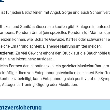
en ist für jeden Betroffenen mit Angst, Sorge und auch Scham v
potheken und Sanitätshäusern zu kaufen gibt: Einlagen in unters
ltampons, Kondom-Urinal (ein spezielles Kondom für Männer, das d
se reizen können, wie: Scharfe Gewürze, Kaffee oder schwarzer Te
ffeiche Ernährung achten; Blähende Nahrungsmittel meiden;
uzieren:
Zu viel Gewicht erhöht den Druck auf die Bauchhöhle 
ßen eine Inkontinenz auslösen.
ielen Formen der Inkontinenz ist ein gezielter Muskelaufbau am
gelmäßige Üben von Entspannungstechniken erleichtert Betroff
ontinenz beteiligt, kann Entspannung sich positiv auf die Sym
 Autogenes Traning, Qigong oder Meditation.
atzversicherung