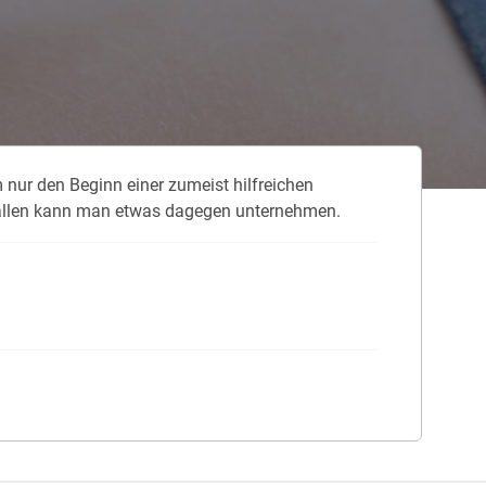
 neue Elterngeld
 Zuhause absichern
falldeckung in der Haftpflicht
 nur den Beginn einer zumeist hilfreichen
zschluss und Überspannung
 Fällen kann man etwas dagegen unternehmen.
chmelder können Leben retten