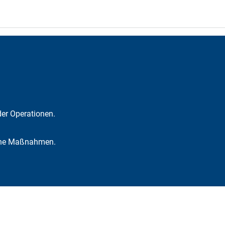
r Ope­ra­tio­nen.
­sche Maß­nah­men.