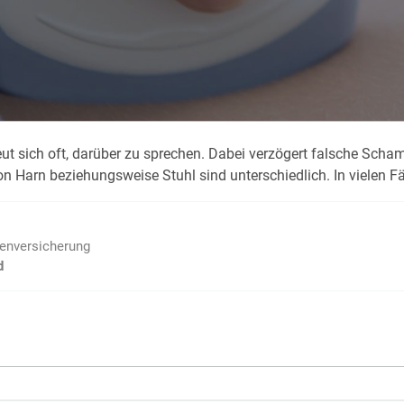
Krank im Urlaub
Das
Reiseapotheke
Das
Packliste Urlaub
Aus
eut sich oft, darüber zu sprechen. Dabei verzögert falsche Scham
Portugal Urlaub
Kur
von Harn beziehungsweise Stuhl sind unterschiedlich. In vielen
Urlaub mit Kindern
Rau
ienversicherung
d