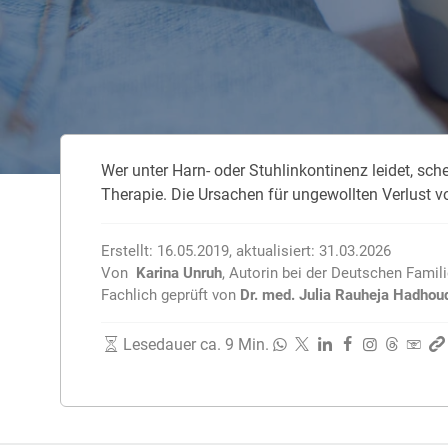
Zahnzusatzversicherung
Rasseportrait des Dackels
Zwingerhusten beim Hund
Zahnzusatzversicherung für Kinder
Würmer, Wurmkur & Entwurmung
Wer unter Harn- oder Stuhlinkontinenz leidet, sch
Tierarztkosten für Hunde 2025
Therapie. Die Ursachen für ungewollten Verlust 
Listenhunde in Deutschland
Erstellt:
16.05.2019
,
aktualisiert:
31.03.2026
Von
Karina Unruh
,
Autorin bei der Deutschen Famil
Fachlich geprüft von
Dr. med. Julia Rauheja Hadhou
Lesedauer ca. 9 Min.