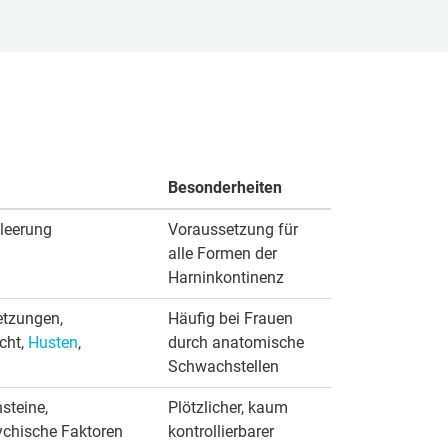
Besonderheiten
tleerung
Voraussetzung für
alle Formen der
Harninkontinenz
etzungen,
Häufig bei Frauen
cht,
Husten
,
durch anatomische
Schwachstellen
steine,
Plötzlicher, kaum
ychische Faktoren
kontrollierbarer