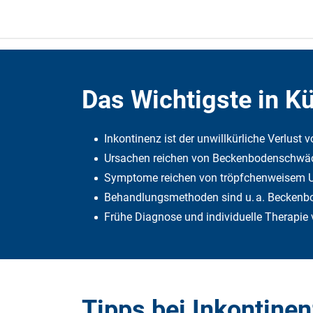
Das Wichtigste in K
In­kon­ti­nenz ist der un­will­kür­liche Ver­lus
Ur­sa­chen rei­chen von Becken­bo­den­schwä­ch
Symp­tome rei­chen von tröpf­chen­wei­sem Uri
Be­hand­lungs­me­tho­den sind u. a. Becken­bo­d
Frühe Dia­gnose und in­di­vi­du­elle The­ra­pie 
Tipps bei Inkontinen