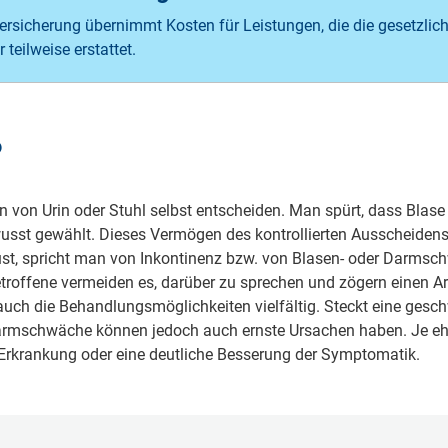
r­sicher­ung über­nimmt Kosten für Leist­ungen, die die gesetzlich
 teilweise erstattet.
?
von Urin oder Stuhl selbst entscheiden. Man spürt, dass Blas
ewusst gewählt. Dieses Vermögen des kontrollierten Ausscheiden
ust, spricht man von Inkontinenz bzw. von Blasen- oder Darmsc
etroffene vermeiden es, darüber zu sprechen und zögern einen A
auch die Behandlungsmöglichkeiten vielfältig. Steckt eine gesc
Darmschwäche können jedoch auch ernste Ursachen haben. Je ehe
 Erkrankung oder eine deutliche Besserung der Symptomatik.