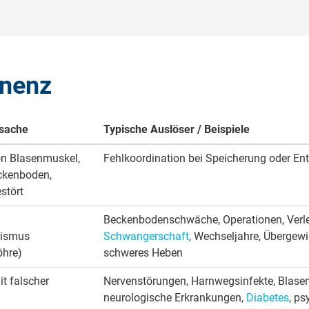
inenz
sache
Typische Auslöser / Beispiele
n Blasenmuskel,
Fehlkoordination bei Speicherung oder En
ckenboden,
stört
Beckenbodenschwäche, Operationen, Verl
nismus
Schwangerschaft
, Wechseljahre, Übergewi
öhre)
schweres Heben
it falscher
Nervenstörungen, Harnwegsinfekte, Blasen
g
neurologische Erkrankungen,
Diabetes
, ps