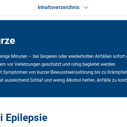
Inhaltsverzeichnis
Das Wichtigste in Kürze
SOS-Tipps
Was ist Epilepsie?
ürze
Symptome & Ursachen
Diagnose & Behandlung
Alternative Zusatztherapien
wenige Minuten – bei längeren oder wiederholten Anfällen sofort 
Kinder
dern vor Verletzungen geschützt und ruhig begleitet werden.
ICD-Code
Was muss man selbst bezahlen?
e mit Symptomen von kurzer Bewusstseinsstörung bis zu Krämpfen
Was übernimmt die DFV?
t ausreichend Schlaf und wenig Alkohol helfen, Anfälle zu kontr
Häufige Fragen
Fazit
i Epilepsie