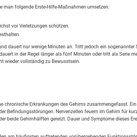
ollte man folgende Erste-Hilfe-Maßnahmen umsetzen:
chst vor Verletzungen schützen.
esthalten.
und dauert nur wenige Minuten an. Tritt jedoch ein sogenannter 
auert in der Regel länger als fünf Minuten oder tritt als Serie m
t wieder vollständig zu Bewusstsein.
e chronische Erkrankungen des Gehirns zusammengefasst. Ein epil
der Befindungsstörungen. Nervenzellen feuern im Gehirn für kurz
er beide Gehirnhälften gereizt. Dauer und Symptome dieses Ere
u den am häufigsten auftretenden vorübergehenden Funktionsstöru