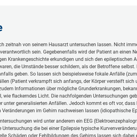
e
 sich zeitnah von seinem Hausarzt untersuchen lassen. Nicht imme
verantwortlich sein. Gegebenenfalls wird der Patient an einen 
rigen Krankengeschichte erkundigen und sich den epileptischen 
waren, die Umstände besser schildern, als der Betroffene selbs
nfalls geben. So lassen sich beispielsweise fokale Anfälle (z
len (Patient verkrampft sich anfangs, der Körper versteift sich u
 zudem Informationen über mögliche Grunderkrankungen, bekannt
, wie flackerndes Licht. Die nachfolgenden Untersuchungen geb
er unter generalisierten Anfällen. Jedoch kommt es oft vor, dass
 Veränderungen im Gehirn nachweisen lassen (idiopathische Epi
ersuchungen wird unter anderem ein EEG (Elektroenzephalografie
ie Untersuchung die bei einer Epilepsie typische Kurvenverände
le Schäden oder Fehlbildungen des Gehirns lassen sich dabei 