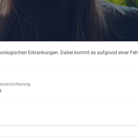
Krank im Urlaub
Das
Reiseapotheke
Das
Packliste Urlaub
Aus
eurologischen Erkrankungen. Dabei kommt es aufgrund einer Fehl
Portugal Urlaub
Kur
Urlaub mit Kindern
Rau
ienversicherung
d