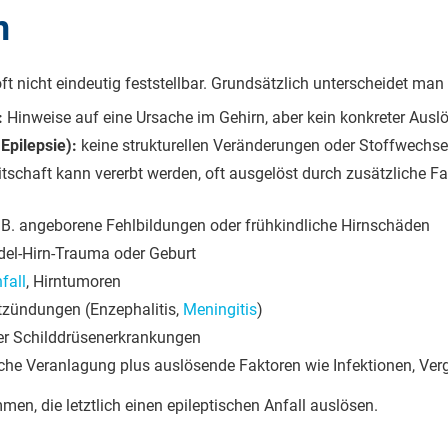
n
 oft nicht eindeutig feststellbar. Grundsätzlich unterscheidet m
:
Hinweise auf eine Ursache im Gehirn, aber kein konkreter Ausl
Epilepsie):
keine strukturellen Veränderungen oder Stoffwechse
itschaft kann vererbt werden, oft ausgelöst durch zusätzliche 
 B. angeborene Fehlbildungen oder frühkindliche Hirnschäden
del-Hirn-Trauma oder Geburt
fall
, Hirntumoren
ntzündungen (Enzephalitis,
Meningitis
)
er Schilddrüsenerkrankungen
che Veranlagung plus auslösende Faktoren wie Infektionen, Ver
en, die letztlich einen epileptischen Anfall auslösen.