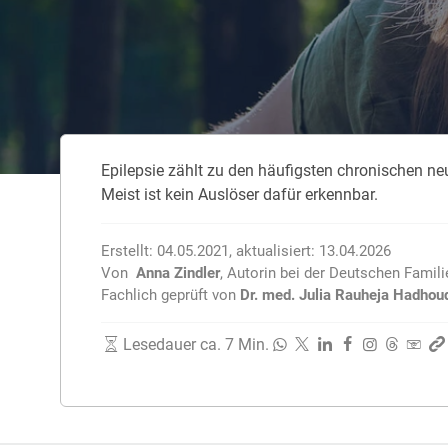
Zahnzusatzversicherung
Rasseportrait des Dackels
Zwingerhusten beim Hund
Zahnzusatzversicherung für Kinder
Würmer, Wurmkur & Entwurmung
Epilepsie zählt zu den häufigsten chronischen n
Tierarztkosten für Hunde 2025
Meist ist kein Auslöser dafür erkennbar.
Listenhunde in Deutschland
Erstellt:
04.05.2021
,
aktualisiert:
13.04.2026
Von
Anna Zindler
,
Autorin bei der Deutschen Famil
Fachlich geprüft von
Dr. med. Julia Rauheja Hadhou
Lesedauer ca. 7 Min.