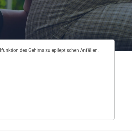
 neue Elterngeld
 Zuhause absichern
falldeckung in der Haftpflicht
funktion des Gehirns zu epileptischen Anfällen.
zschluss und Überspannung
chmelder können Leben retten