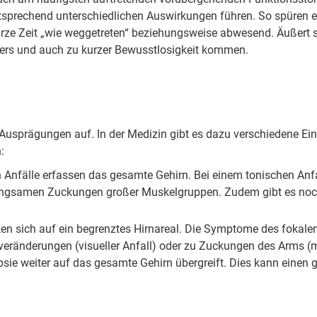
ntsprechend unterschiedlichen Auswirkungen führen. So spüren ei
rze Zeit „wie weggetreten“ beziehungsweise abwesend. Äußert si
pers und auch zu kurzer Bewusstlosigkeit kommen.
d Ausprägungen auf. In der Medizin gibt es dazu verschiedene E
:
ten Anfälle erfassen das gesamte Gehirn. Bei einem tonischen An
langsamen Zuckungen großer Muskelgruppen. Zudem gibt es noch
ken sich auf ein begrenztes Hirnareal. Die Symptome des fokale
hveränderungen (visueller Anfall) oder zu Zuckungen des Arms (
sie weiter auf das gesamte Gehirn übergreift. Dies kann einen g