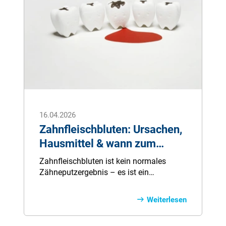
16.04.2026
Zahnfleischbluten: Ursachen,
Hausmittel & wann zum
Zahnarzt
Zahnfleischbluten ist kein normales
Zähneputzergebnis – es ist ein
Warnsignal. In den meisten Fällen steckt
eine Entzündung des Zahnfleisches
Weiterlesen
(Gingivitis) dahinter, ausgelöst durch
bakteriellen Zahnbelag (Plaque). Bleibt