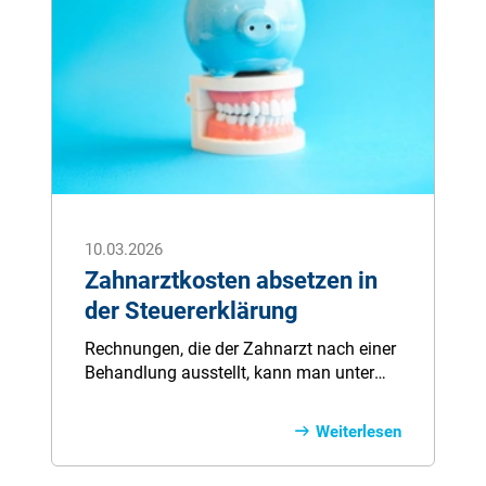
10.03.2026
Zahnarztkosten absetzen in
der Steuererklärung
Rechn­ung­en, die der Zahnarzt nach einer
Beh­andl­ung ausstellt, kann man unter
best­immt­en Vor­auss­etz­ung­en von der
Steuer abs­etz­en. Der Betrag wird in den
Weiterlesen
Steuer­unt­erl­ag­en dann in der Rubrik
„Auß­erg­ew­öhnl­ich­e Bel­ast­ung­en“ eintr­ag­