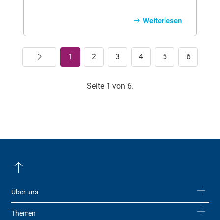
Mundschleim­haut. In seltenen Fällen
können sie auch im Genitalbereich
Weiterlesen
auftreten. In diesem Artikel erfahren Sie,
welche Arten von Aphthen es gibt, welche
Ursachen dahinterstecken, wie sie
Weiter
1
2
3
4
5
6
behandelt werden können – und welche
Hausmittel helfen, die Beschwerden
schnell zu lindern.
Seite 1 von 6.
Über uns
Themen