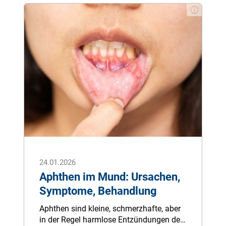
der „künst­li­chen Kro­ne“ ist es, den na­tür­li­
chen Zahn zu er­hal­ten. Bei ab­ge­bro­che­
nen oder ka­ri­ö­sen Zäh­nen, ist das Ein­set­
zen ei­ner Zahn­kro­ne – die als fes­ter
Zahn­er­satz gilt – ei­ne der am häu­figs­ten
durch­ge­führ­ten Zahn­arzt­be­hand­lun­gen.
24.01.2026
Aphthen im Mund: Ursachen,
Symptome, Behandlung
Aphthen sind kleine, schmerzhafte, aber
in der Regel harmlose Entzündungen der