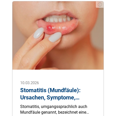
en. Ob die Kosten tats­ächl­ich abz­ugsf­äh­
ig sind, hängt von der Erf­üll­ung ein­ig­er
Krit­er­ien ab, die sich u.a. an der Eink­
omm­ensh­öh­e, dem Fam­il­ienst­and und
Kind­erz­ahl or­ient­ier­en.
10.03.2026
Stomatitis (Mundfäule):
Ursachen, Symptome,
Behandlung
Stomatitis, umgangssprachlich auch
Mundfäule genannt, bezeichnet eine