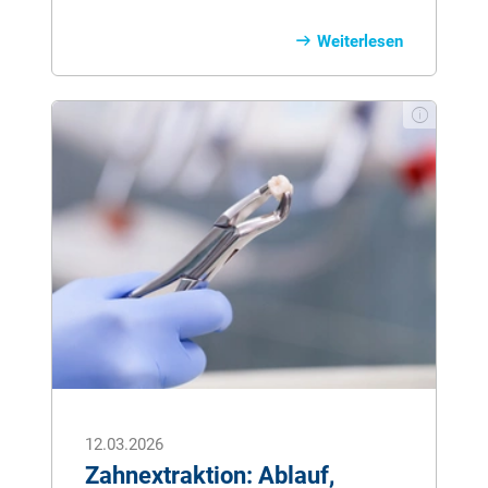
Inneren des Zahns und zählt zu den
schmerzhaftesten Zahnkrankheiten. Sie
Weiterlesen
entsteht meist durch eindringende
Bakterien und kann unbehandelt zum
Verlust des Zahns führen. In diesem
Artikel erfahren Sie, wie eine
Zahnwurzelentzündung entsteht, welche
Symptome typisch sind und wie sie
durch eine Wurzelkanalbehandlung
erfolgreich therapiert werden kann.
12.03.2026
Zahnextraktion: Ablauf,