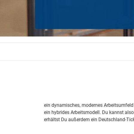
Zahnzusatzversicherung
Rasseportrait des Dackels
Zwingerhusten beim Hund
Zahnzusatzversicherung für Kinder
Würmer, Wurmkur & Entwurmung
Tierarztkosten für Hunde 2025
Listenhunde in Deutschland
ein dy­na­mi­sches, mo­der­nes Ar­beits­um­fel
ein hy­bri­des Ar­beits­mo­dell. Du kannst also
er­hältst Du au­ßer­dem ein Deutsch­land-Ti­