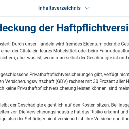
Inhaltsverzeichnis
ldeckung der Haftpflichtvers
Was ist eine Ausfalldeckung der Haftpflichtversicherung?
 die Ausfalldeckung bei einer Haftpflichtversicherung automatisch enthal
Was bedeutet die Ausfalldeckung?
Was passiert, wenn der Schadenverursacher nicht zahlen kann?
ssiert: Durch unser Handeln wird fremdes Eigentum oder die Ge
Was ist mit den Rechtskosten?
gt einer der Gäste ein teures Möbelstück oder beim Fahrradaus
In welchen Situationen springt die Ausfalldeckung ein?
sichern, aber was ist, wenn man selbst der Geschädigte ist und 
Welche Voraussetzungen gelten für eine Ausfalldeckung?
um ist eine Ausfalldeckung in der privaten Haftpflichtversicherung wich
Alte Tarife oft ohne Ausfalldeckung
eschlossene Privathaftpflichtversicherungen gibt, verfügt nicht
uf sollten Sie beim Abschluss einer privaten Haftpflichtversicherung ac
 Versicherungswirtschaft (GDV) rechnet mit 30 Prozent aller H
Keine versteckten Selbstbehalte
ich keine Privathaftpflichtversicherung leisten können, sind meis
Was ist Opferschutz?
DFV-Privathaftpflicht
leibt der Geschädigte eigentlich auf den Kosten sitzen. Bei ins
ten vor. Die Versicherungsindustrie hat das Risiko erkannt und
ge also der Schädiger nicht versichert ist. Ihre Versicherung ü