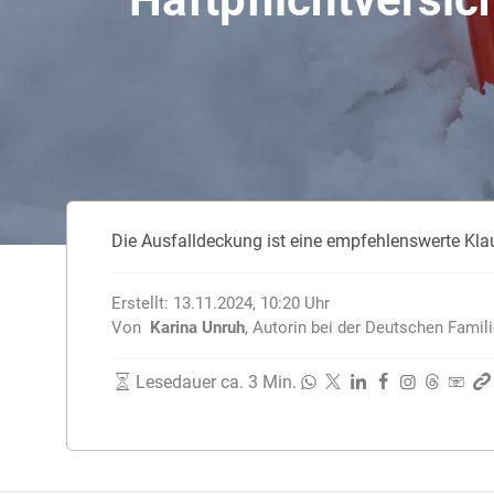
Unfallversicherung
Zahnzusatzversicherung
Rasseportrait des Dackels
Zwingerhusten beim Hund
Zahnzusatzversicherung für Kinder
Würmer, Wurmkur & Entwurmung
Die Ausfalldeckung ist eine empfehlenswerte Klau
Tierarztkosten für Hunde 2025
Listenhunde in Deutschland
Erstellt:
13.11.2024, 10:20
Uhr
Von
Karina Unruh
,
Autorin bei der Deutschen Famil
Lesedauer ca. 3 Min.