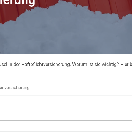
Krank im Urlaub
Das
Reiseapotheke
Das
Packliste Urlaub
Aus
sel in der Haftpflichtversicherung. Warum ist sie wichtig? Hier
Portugal Urlaub
Kur
Urlaub mit Kindern
Rau
ienversicherung