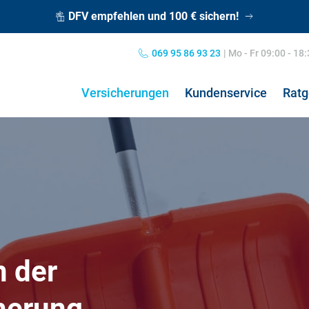
DFV empfehlen und 100 € sichern!
069 95 86 93 23
|
Mo - Fr 09:00 - 18
Versicherungen
Kundenservice
Ratg
Private Haftpflichtversicherung
Grippe: Symptome & Behandlung
Hun
Kos
Kombiversicherung
Übelkeit: Ursachen & Behandlung
Hun
Pfl
Norovirus: Symptome & Behandlung
Hos
n der
Nierenschmerzen
Koa
Hausratversicherung
24h
Kopfschmerzen
Pfl
cherung
Verkehrsrechtsschutz