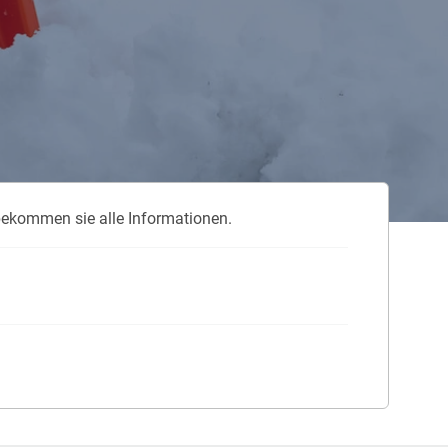
 neue Elterngeld
 Zuhause absichern
falldeckung in der Haftpflicht
 bekommen sie alle Informationen.
zschluss und Überspannung
chmelder können Leben retten