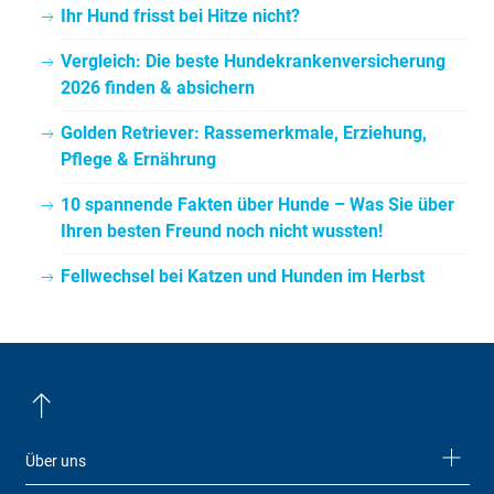
Ihr Hund frisst bei Hitze nicht?
Vergleich: Die beste Hundekrankenversicherung
2026 finden & absichern
Golden Retriever: Rassemerkmale, Erziehung,
Pflege & Ernährung
10 spannende Fakten über Hunde – Was Sie über
Ihren besten Freund noch nicht wussten!
Fellwechsel bei Katzen und Hunden im Herbst
Über uns