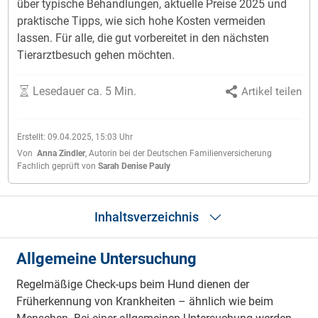
über typische Behandlungen, aktuelle Preise 2025 und
praktische Tipps, wie sich hohe Kosten vermeiden
lassen. Für alle, die gut vorbereitet in den nächsten
Tierarztbesuch gehen möchten.
Lesedauer ca. 5 Min.
Artikel teilen
Erstellt:
09.04.2025, 15:03
Uhr
Von
Anna Zindler
,
Autorin bei der Deutschen Familienversicherung
Fachlich geprüft von
Sarah Denise Pauly
Inhaltsverzeichnis
Allgemeine Untersuchung
Allgemeine Untersuchung
Impfungen und Gesundheitschecks
Regelmäßige Check-ups beim Hund dienen der
Operationen und Notfälle
Früherkennung von Krankheiten – ähnlich wie beim
Bildgebende Verfahren