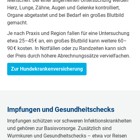
Menschen. Bei einer allgemeinen Untersuchung werden
Spezialbehandlungen
Häufige Zusatzkosten
Herz, Lunge, Zähne, Augen und Gelenke kontrolliert,
Wie setzen sich Tierarztkosten zusammen?
Organe abgetastet und bei Bedarf ein großes Blutbild
Mit welchen Kosten sollte man rechnen?
gemacht.
Wie kann man hohe Tierarztkosten vermeiden?
Häufige Fragen
Je nach Praxis und Region fallen für eine Untersuchung
Fazit
etwa 25–45 € an, ein großes Blutbild kann weitere 60–
90 € kosten. In Notfällen oder zu Randzeiten kann sich
der Preis durch höhere Abrechnungssätze vervielfachen.
Zur Hundekrankenversicherung
Impfungen und Gesundheitschecks
Impfungen schützen vor schweren Infektionskrankheiten
und gehören zur Basisvorsorge. Zusätzlich sind
Wurmkuren und Gesundheitschecks – etwa vor Reisen