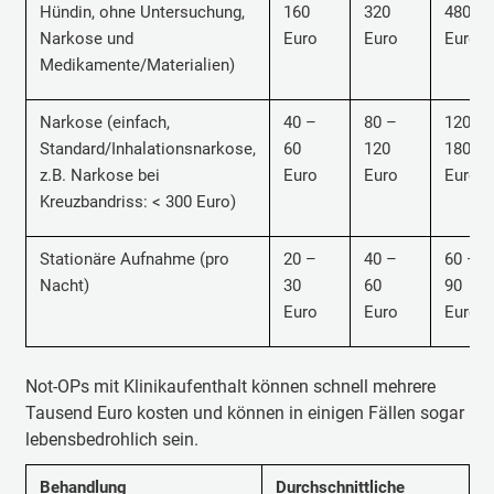
Hündin,
ohne Untersuchung,
160
320
480
Narkose und
Euro
Euro
Euro
Medikamente/Materialien
)
Narkose (einfach,
40 –
80 –
120 –
Standard/Inhalationsnarkose,
60
120
180
z.B. Narkose bei
Euro
Euro
Euro
Kreuzbandriss: < 300 Euro)
Stationäre Aufnahme (pro
20 –
40 –
60 –
Nacht)
30
60
90
Euro
Euro
Euro
Not-OPs mit Klinikaufenthalt können schnell mehrere
Tausend Euro kosten und können in einigen Fällen sogar
lebensbedrohlich sein.
Behandlung
Durchschnittliche