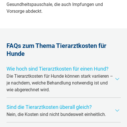
Gesundheitspauschale, die auch Impfungen und
Vorsorge abdeckt.
FAQs zum Thema Tierarztkosten für
Hunde
Wie hoch sind Tierarztkosten für einen Hund?
Die Tierarztkosten für Hunde können stark variieren –
je nachdem, welche Behandlung notwendig ist und
wie abgerechnet wird.
Für eine allgemeine Untersuchung inklusive Beratung
Sind die Tierarztkosten überall gleich?
sollten rund 30 bis 45 Euro eingeplant werden.
Impfungen liegen – insbesondere bei Anwendung des
Nein, die Kosten sind nicht bundesweit einheitlich.
höheren GOT-Satzes – schnell bei 100 bis 200 Euro.
Zwar basiert jede tierärztliche Rechnung auf der