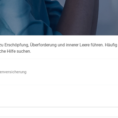
Krank im Urlaub
Das
Reiseapotheke
Das
Packliste Urlaub
Aus
u Erschöpfung, Überforderung und innerer Leere führen. Häufig
Portugal Urlaub
Kur
iche Hilfe suchen.
Urlaub mit Kindern
Rau
ienversicherung