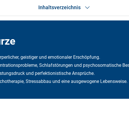
Inhaltsverzeichnis
Das Wichtigste in Kürze
Was ist Burnout?
Symptome
ürze
Ursachen
Verlauf
Diagnose & Behandlung
rperlicher, geistiger und emotionaler Erschöpfung.
Alternative Zusatztherapien
entrationsprobleme, Schlafstörungen und psychosomatische Be
Vorbeugung
Was muss ich selbst zahlen?
istungsdruck und perfektionistische Ansprüche.
Was übernimmt die DFV?
ychotherapie, Stressabbau und eine ausgewogene Lebensweise.
Häufige Fragen
Fazit