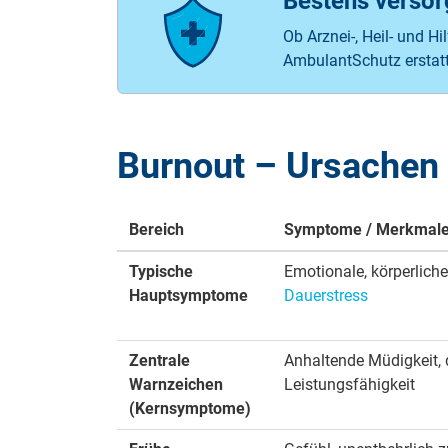
Bestens verso
Ob Arznei-, Heil- und H
AmbulantSchutz erstatt
Burnout – Ursachen
Bereich
Symptome / Merkmal
Typische
Emotionale, körperlich
Hauptsymptome
Dauerstress
Zentrale
Anhaltende Müdigkeit, 
Warnzeichen
Leistungsfähigkeit
(Kernsymptome)