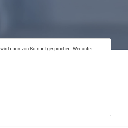
 neue Elterngeld
 Zuhause absichern
falldeckung in der Haftpflicht
 wird dann von Burnout gesprochen. Wer unter
zschluss und Überspannung
chmelder können Leben retten