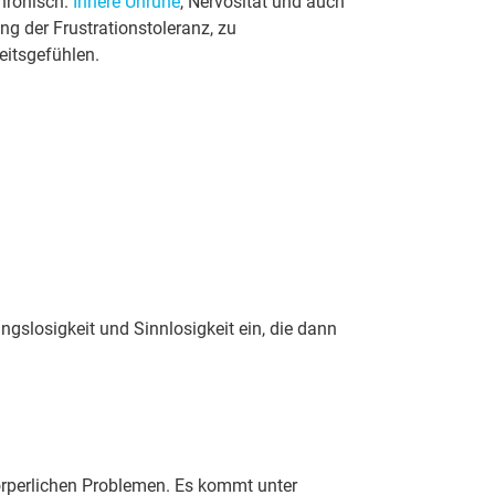
chronisch.
Innere Unruhe
, Nervosität und auch
ng der Frustrationstoleranz, zu
eitsgefühlen.
ungslosigkeit und Sinnlosigkeit ein, die dann
örperlichen Problemen. Es kommt unter