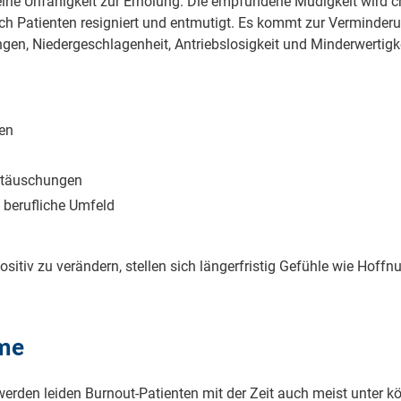
 eine Unfähigkeit zur Erholung. Die empfundene Müdigkeit wird 
sich Patienten resigniert und entmutigt. Es kommt zur Verminderu
en, Niedergeschlagenheit, Antriebslosigkeit und Minderwertigk
:
ben
ttäuschungen
 berufliche Umfeld
ositiv zu verändern, stellen sich längerfristig Gefühle wie Hoffn
me
rden leiden Burnout-Patienten mit der Zeit auch meist unter k