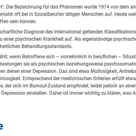
ein“. Die Bezeichnung für das Phänomen wurde 1974 von dem am
matik oft bei in Sozialberufen tätigen Menschen auf. Heute we
ffen sein können.
nschaftliche Diagnose des international geltenden Klassifikati
zu einer psychischen Krankheit auf. Als eigenständige psychisch
nheitlichen Behandlungsstandards.
t, wenn Betroffene sich – vornehmlich in beruflichen – Situatio
elastungen sie als psychischen beziehungsweise psychosomati
 denen einer Depression. Das sind etwa Mutlosigkeit, Antriebs
sigkeit. Entsprechend der medizinischen Kriterien erfüllt etwa j
ene, der sich im Burnout-Zustand empfindet, leidet jedoch an ein
 Depression einstellen. Daher ist immer wichtig zu klären, was 
e