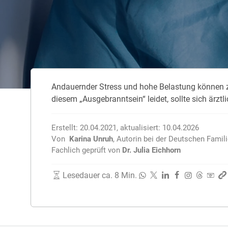
Zahnzusatzversicherung
Rasseportrait des Dackels
Zwingerhusten beim Hund
Zahnzusatzversicherung für Kinder
Würmer, Wurmkur & Entwurmung
Andauernder Stress und hohe Belastung können z
Tierarztkosten für Hunde 2025
diesem „Ausgebranntsein“ leidet, sollte sich ärztl
Listenhunde in Deutschland
Erstellt:
20.04.2021
,
aktualisiert:
10.04.2026
Von
Karina Unruh
,
Autorin bei der Deutschen Famil
Fachlich geprüft von
Dr. Julia Eichhorn
Lesedauer ca. 8 Min.