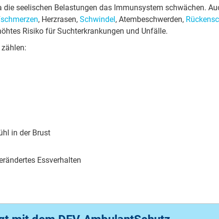
t, da die seelischen Belastungen das Immunsystem schwächen. 
fschmerzen
, Herzrasen,
Schwindel
, Atembeschwerden,
Rückens
rhöhtes Risiko für Suchterkrankungen und Unfälle.
 zählen:
hl in der Brust
rändertes Essverhalten