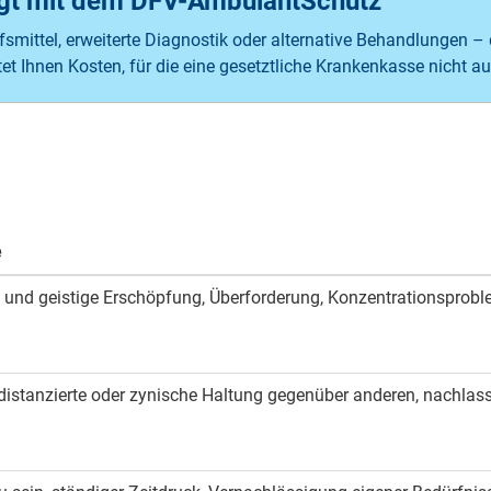
rgt mit dem DFV-AmbulantSchutz
ilfsmittel, erweiterte Diagnostik oder alternative Behandlungen –
et Ihnen Kosten, für die eine gesetztliche Krankenkasse nicht 
e
e und geistige Erschöpfung, Überforderung, Konzentrationsprobl
distanzierte oder zynische Haltung gegenüber anderen, nachlas