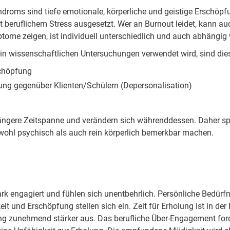
oms sind tiefe emotionale, körperliche und geistige Erschöpfun
ft beruflichem Stress ausgesetzt. Wer an Burnout leidet, kann
tome zeigen, ist individuell unterschiedlich und auch abhängig
 in wissenschaftlichen Untersuchungen verwendet wird, sind di
schöpfung
llung gegenüber Klienten/Schülern (Depersonalisation)
ängere Zeitspanne und verändern sich währenddessen. Daher s
hl psychisch als auch rein körperlich bemerkbar machen.
rk engagiert und fühlen sich unentbehrlich. Persönliche Bedürfn
it und Erschöpfung stellen sich ein. Zeit für Erholung ist in d
ung zunehmend stärker aus. Das berufliche Über-Engagement ford