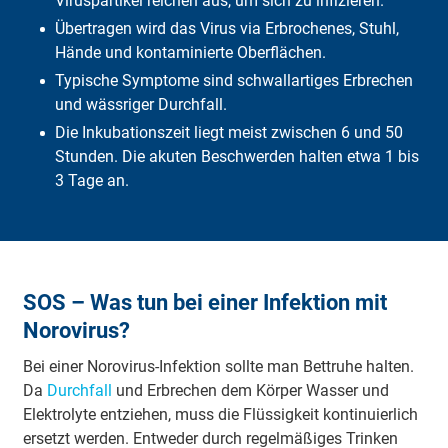
Viruspartikel reichen aus, um sich zu infizieren.
Diagnose
Übertragen wird das Virus via Erbrochenes, Stuhl,
Verlauf
Hände und kontaminierte Oberflächen.
Behandlung
Bei Neugeborenen
Typische Symptome sind schwallartiges Erbrechen
Bei Kindern
und wässriger Durchfall.
Was übernimmt die DFV?
Die Inkubationszeit liegt meist zwischen 6 und 50
Häufige Fragen
Stunden. Die akuten Beschwerden halten etwa 1 bis
Fazit
3 Tage an.
SOS – Was tun bei einer Infektion mit
Norovirus?
Bei einer Norovirus-Infektion sollte man Bettruhe halten.
Da
Durchfall
und Erbrechen dem Körper Wasser und
Elektrolyte entziehen, muss die Flüssigkeit kontinuierlich
ersetzt werden. Entweder durch regelmäßiges Trinken