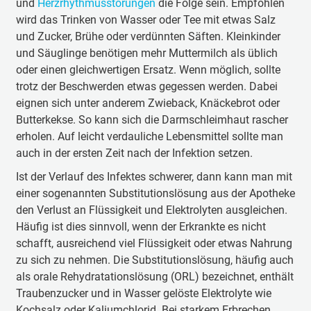
und
Herzrhythmusstörungen
die Folge sein. Empfohlen
wird das Trinken von Wasser oder Tee mit etwas Salz
und Zucker, Brühe oder verdünnten Säften. Kleinkinder
und Säuglinge benötigen mehr Muttermilch als üblich
oder einen gleichwertigen Ersatz. Wenn möglich, sollte
trotz der Beschwerden etwas gegessen werden. Dabei
eignen sich unter anderem Zwieback, Knäckebrot oder
Butterkekse. So kann sich die Darmschleimhaut rascher
erholen. Auf leicht verdauliche Lebensmittel sollte man
auch in der ersten Zeit nach der Infektion setzen.
Ist der Verlauf des Infektes schwerer, dann kann man mit
einer sogenannten Substitutionslösung aus der Apotheke
den Verlust an Flüssigkeit und Elektrolyten ausgleichen.
Häufig ist dies sinnvoll, wenn der Erkrankte es nicht
schafft, ausreichend viel Flüssigkeit oder etwas Nahrung
zu sich zu nehmen. Die Substitutionslösung, häufig auch
als orale Rehydratationslösung (ORL) bezeichnet, enthält
Traubenzucker und in Wasser gelöste Elektrolyte wie
Kochsalz oder Kaliumchlorid. Bei starkem Erbrechen