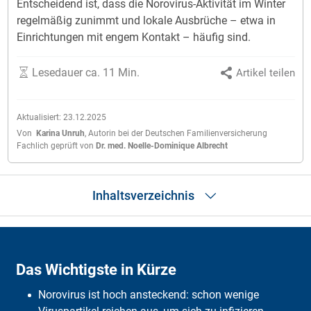
Entscheidend ist, dass die Norovirus-Aktivität im Winter
regelmäßig zunimmt und lokale Ausbrüche – etwa in
Einrichtungen mit engem Kontakt – häufig sind.
Lesedauer ca. 11 Min.
Artikel teilen
Aktualisiert:
23.12.2025
Von
Karina Unruh
,
Autorin bei der Deutschen Familienversicherung
Fachlich geprüft von
Dr. med. Noelle-Dominique Albrecht
Inhaltsverzeichnis
Das Wichtigste in Kürze
SOS Tipps
Das Wichtigste in Kürze
Was sind Noroviren?
Übertragung
Norovirus ist hoch ansteckend: schon wenige
Symptome
Wann zum Arzt?