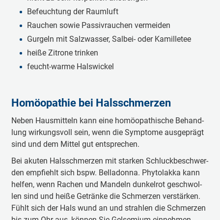
Krank­heits­er­re­ger kön­nen z.B. an an­de­rer Stel­le Hals­
Be­feuch­tung der Raum­luft
schmer­zen her­vor­ru­fen. Nach der Ope­ra­tion dau­ert es im
Rau­chen sowie Pas­siv­rau­chen ver­mei­den
Durch­schnitt zwei Wo­chen, bis Be­trof­fe­ne wie­der voll ein­
satz­fä­hig sind. Ge­gen den Wund­schmerz nach einer
Gur­geln mit Salz­was­ser, Sal­bei- oder Ka­mille­tee
Man­del­ope­ra­tion wer­den Me­di­ka­men­te ver­ord­net.
hei­ße Zi­tro­ne trin­ken
feucht-war­me Hals­wi­ckel
Ho­möo­pa­thie bei Hals­schmer­zen
Ne­ben Haus­mit­teln kann eine ho­möo­pa­thi­sche Be­hand­
lung wir­kungs­voll sein, wenn die Symp­to­me aus­ge­prägt
sind und dem Mit­tel gut ent­spre­chen.
Bei aku­ten Hals­schmer­zen mit star­ken Schluck­be­schwer­
den emp­fiehlt sich bspw. Bel­la­don­na. Phy­to­lak­ka kann
hel­fen, wenn Ra­chen und Man­deln dun­kel­rot ge­schwol­
len sind und hei­ße Ge­trän­ke die Schmer­zen ver­stär­ken.
Fühlt sich der Hals wund an und strah­len die Schmer­zen
bis zum Ohr aus, kön­nen Sie Gel­se­mi­um ein­neh­men.