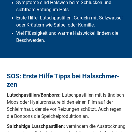
Vor­beu­gung
Symptome sind Halsweh beim Schlucken und
Risikogruppen
sichtbare Rötung im Hals.
Was über­nimmt die DFV?
Erste Hilfe: Lutschpastillen, Gurgeln mit Salzwasser
Häufige Fragen
oder Kräutern wie Salbei oder Kamille.
Fazit
Viel Flüssigkeit und warme Halswickel lindern die
Beschwerden.
SOS: Erste Hilfe Tipps bei Hals­schmer­
zen
Lutsch­pas­tillen/Bon­bons:
Lutsch­pas­tillen mit Islän­disch
Moos oder Hyalu­ron­säure bilden einen Film auf der
Schleim­haut, der sie vor Rei­zun­gen schützt. Auch regen
die Bon­bons die Spei­chel­pro­duk­tion an.
Salz­hal­tige Lutsch­pas­tillen:
ver­hin­dern die Aus­trock­nung