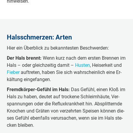
hin­wei­sen.
Hals­schmer­zen: Ar­ten
Hier ein Über­blick zu be­kann­tes­ten Be­schwer­den:
Der Hals brennt:
Wenn kurz nach dem ers­ten Bren­nen im
Hals – oder gleich­zei­tig da­mit –
Hus­ten
, Hei­ser­keit und
Fie­ber
auf­tre­ten, ha­ben Sie sich wahr­schein­lich eine Er­
käl­tung ein­ge­fan­gen.
Fremd­kör­per-Ge­fühl im Hals:
Das Ge­fühl, einen Kloß im
Hals zu ha­ben, deu­tet auf tro­cke­ne Schleim­häu­te, Ver­
span­nun­gen oder die Re­flux­krank­heit hin. Ab­split­tern­de
Kno­chen und Grä­ten von ver­zehr­ten Spei­sen kön­nen die­
ses Ge­fühl eben­falls ver­ur­sa­chen, wenn sie im Hals ste­
cken blei­ben.