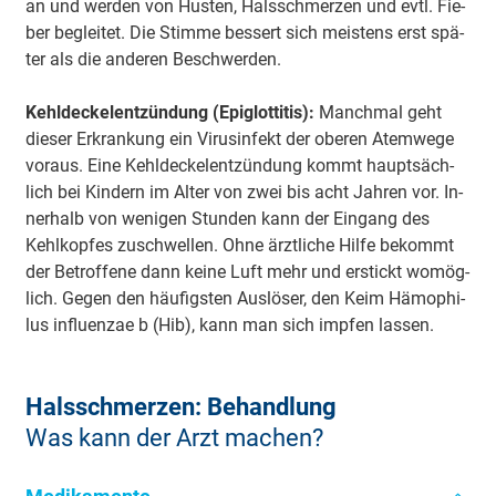
an und wer­den von Hus­ten, Hals­schmer­zen und evtl. Fie­
ber be­glei­tet. Die Stim­me bes­sert sich meis­tens erst spä­
ter als die an­de­ren Be­schwer­den.
Kehl­deckel­ent­zün­dung (Epi­glot­ti­tis):
Manch­mal geht
die­ser Er­kran­kung ein Vi­rus­in­fekt der obe­ren Atem­we­ge
vor­aus. Eine Kehl­deckel­ent­zün­dung kommt haupt­säch­
lich bei Kin­dern im Al­ter von zwei bis acht Jah­ren vor. In­
ner­halb von we­ni­gen Stun­den kann der Ein­gang des
Kehl­kop­fes zu­schwel­len. Oh­ne ärzt­li­che Hil­fe be­kommt
der Be­trof­fe­ne dann kei­ne Luft mehr und er­stickt wo­mög­
lich. Ge­gen den häu­figs­ten Aus­lö­ser, den Keim Hämo­phi­
lus in­flu­en­zae b (Hib), kann man sich imp­fen las­sen.
Hals­schmer­zen: Be­hand­lung
Was kann der Arzt ma­chen?