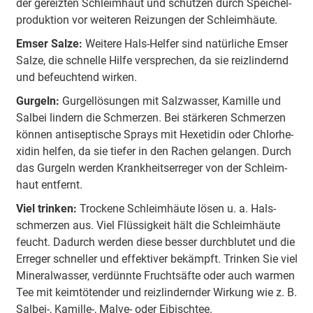
der ge­reiz­ten Schleim­haut und schüt­zen durch Spei­chel­
pro­duk­tion vor wei­te­ren Rei­zun­gen der Schleim­häu­te.
Emser Salze:
Wei­te­re Hals-Hel­fer sind na­tür­li­che Emser
Salze, die schnel­le Hilfe ver­spre­chen, da sie reiz­lin­dernd
und be­feuch­tend wir­ken.
Gurgeln:
Gur­gel­lö­sun­gen mit Salz­was­ser, Ka­mille und
Salbei lin­dern die Schmer­zen. Bei stär­ke­ren Schmer­zen
kön­nen an­tisep­tische Sprays mit Hexe­ti­din oder Chlor­he­
xi­din hel­fen, da sie tie­fer in den Ra­chen ge­lan­gen. Durch
das Gur­geln wer­den Krank­heits­er­re­ger von der Schleim­
haut ent­fernt.
Viel trinken:
Tro­cke­ne Schleim­häu­te lö­sen u. a. Hals­
schmer­zen aus. Viel Flüs­sig­keit hält die Schleim­häu­te
feucht. Da­durch wer­den diese bes­ser durch­blu­tet und die
Er­re­ger schnel­ler und ef­fek­ti­ver be­kämpft. Trin­ken Sie viel
Mi­ne­ral­was­ser, ver­dünn­te Frucht­säf­te oder auch war­men
Tee mit keim­töten­der und reiz­lin­dern­der Wir­kung wie z. B.
Sal­bei-, Ka­mille-, Mal­ve- oder Ei­bisch­tee.