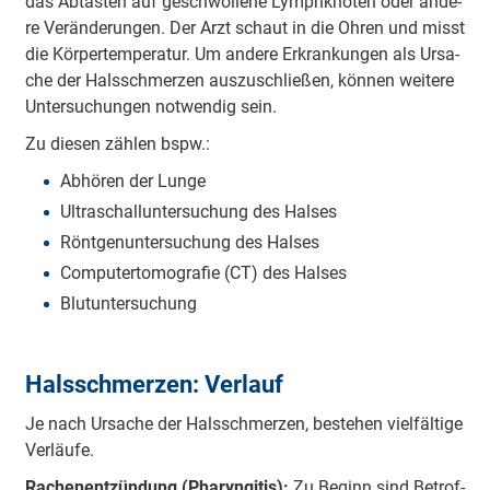
das Ab­tas­ten auf ge­schwol­le­ne Lymph­kno­ten oder an­de­
re Ver­än­de­run­gen. Der Arzt schaut in die Oh­ren und misst
die Kör­per­tem­pe­ra­tur. Um an­de­re Er­kran­kun­gen als Ur­sa­
che der Hals­schmer­zen aus­zu­schlie­ßen, kön­nen wei­te­re
Un­ter­su­chun­gen not­wen­dig sein.
Zu die­sen zäh­len bspw.:
Ab­hö­ren der Lun­ge
Ul­tra­schall­un­ter­su­chung des Hal­ses
Rönt­gen­un­ter­su­chung des Hal­ses
Com­pu­ter­to­mo­gra­fie (CT) des Hal­ses
Blut­un­ter­su­chung
Hals­schmer­zen: Ver­lauf
Je nach Ur­sa­che der Hals­schmer­zen, be­ste­hen viel­fäl­ti­ge
Ver­läu­fe.
Ra­chen­ent­zün­dung (Phar­yn­gi­tis):
Zu Be­ginn sind Be­trof­