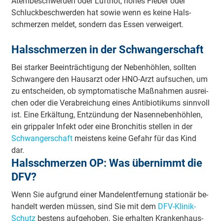
Atem­be­schwer­den oder Luft­not, ho­hes Fie­ber oder
Schluck­be­schwer­den hat sowie wenn es kei­ne Hals­
schmer­zen mel­det, son­dern das Es­sen ver­wei­gert.
Hals­schmer­zen in der Schwan­ger­schaft
Bei star­ker Be­ein­träch­ti­gung der Ne­ben­höh­len, soll­ten
Schwan­ge­re den Haus­arzt oder HNO-Arzt auf­su­chen, um
zu ent­schei­den, ob symp­to­ma­ti­sche Maß­nah­men aus­rei­
chen oder die Ver­ab­rei­chung eines An­ti­bio­ti­kums sinn­voll
ist. Eine Er­käl­tung, Ent­zün­dung der Na­sen­ne­ben­höh­len,
ein grip­pa­ler In­fekt oder eine Bron­chi­tis stel­len in der
Schwan­ger­schaft
meis­tens kei­ne Ge­fahr für das Kind
dar.
Hals­schmer­zen OP: Was über­nimmt die
DFV?
Wenn Sie auf­grund einer Man­del­ent­fer­nung sta­tio­när be­
han­delt wer­den müs­sen, sind Sie mit dem
DFV-Kli­nik­
Schutz
bes­tens auf­ge­ho­ben. Sie er­hal­ten Kran­ken­haus­