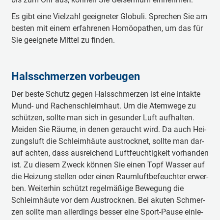
Es gibt eine Viel­zahl ge­eig­ne­ter Glo­bu­li. Spre­chen Sie am
bes­ten mit einem er­fah­re­nen Ho­möo­pa­then, um das für
Sie ge­eig­ne­te Mit­tel zu fin­den.
Hals­schmer­zen vor­beu­gen
Der bes­te Schutz ge­gen Hals­schmer­zen ist eine in­tak­te
Mund- und Ra­chen­schleim­haut. Um die Atem­we­ge zu
schüt­zen, soll­te man sich in ge­sund­er Luft auf­hal­ten.
Mei­den Sie Räu­me, in de­nen ge­raucht wird. Da auch Hei­
zungs­luft die Schleim­häu­te aus­trock­net, soll­te man dar­
auf ach­ten, dass aus­rei­chend Luft­feuch­tig­keit vor­han­den
ist. Zu die­sem Zweck kön­nen Sie einen Topf Was­ser auf
die Hei­zung stel­len oder einen Raum­luft­be­feuch­ter er­wer­
ben. Wei­ter­hin schützt re­gel­mä­ßi­ge Be­we­gung die
Schleim­häu­te vor dem Aus­trock­nen. Bei aku­ten Schmer­
zen soll­te man al­ler­dings bes­ser eine Sport-Pau­se ein­le­