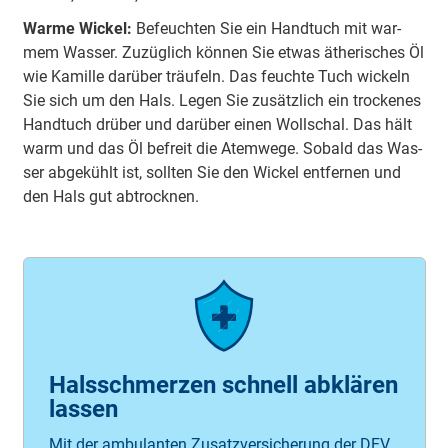
Warme Wickel:
Be­feuch­ten Sie ein Hand­tuch mit war­
mem Was­ser. Zu­züg­lich kön­nen Sie et­was äthe­ri­sches Öl
wie Ka­mille darü­ber träu­feln. Das feuch­te Tuch wi­ckeln
Sie sich um den Hals. Le­gen Sie zu­sätzlich ein tro­cke­nes
Hand­tuch drü­ber und darü­ber einen Woll­schal. Das hält
warm und das Öl be­freit die Atem­we­ge. So­bald das Was­
ser ab­ge­kühlt ist, soll­ten Sie den Wi­ckel ent­fer­nen und
den Hals gut ab­trock­nen.
Halsschmerzen schnell abklären
lassen
Mit der ambulanten Zusatzversicherung der DFV