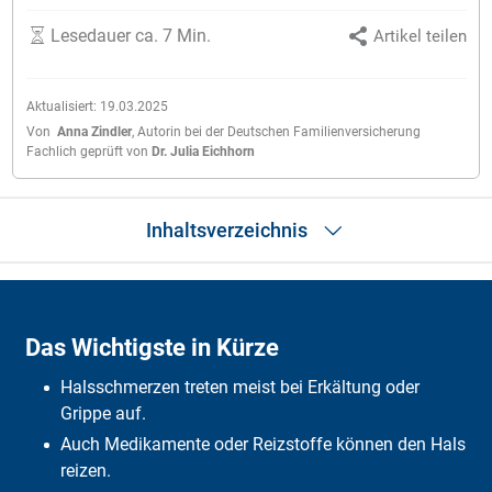
Lesedauer ca. 7 Min.
Artikel teilen
Aktualisiert:
19.03.2025
Von
Anna Zindler
,
Autorin bei der Deutschen Familienversicherung
Fachlich geprüft von
Dr. Julia Eichhorn
Inhaltsverzeichnis
Das Wichtigste in Kürze
SOS-Tipps
Das Wichtigste in Kürze
Was sind Hals­schmer­zen?
Ar­ten
Halsschmerzen treten meist bei Erkältung oder
Ur­sa­chen und Symp­tome
Dia­gno­se und Verlauf
Grippe auf.
Be­hand­lung
Auch Medikamente oder Reizstoffe können den Hals
Haus­mit­tel
reizen.
Ho­möo­pa­thie