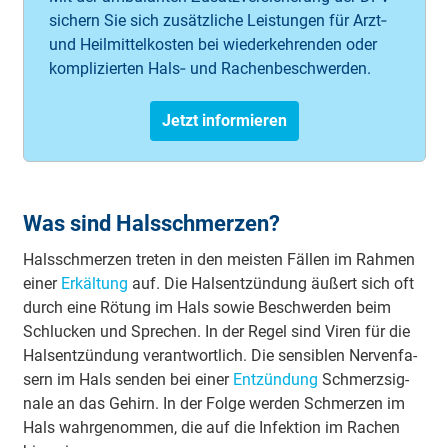
sichern Sie sich zusätzliche Leistungen für Arzt‑
und Heilmittelkosten bei wiederkehrenden oder
komplizierten Hals‑ und Rachenbeschwerden.
Jetzt informieren
Was sind Hals­schmer­zen?
Hals­schmer­zen tre­ten in den meis­ten Fäl­len im Rah­men
einer
Er­käl­tung
auf. Die Hals­ent­zün­dung äu­ßert sich oft
durch eine Rö­tung im Hals so­wie Be­schwer­den beim
Schluck­en und Spre­chen. In der Re­gel sind Vi­ren für die
Hals­ent­zün­dung ver­ant­wort­lich. Die sen­si­blen Ner­ven­fa­
sern im Hals sen­den bei einer
Ent­zün­dung
Schmerz­sig­
na­le an das Ge­hirn. In der Fol­ge wer­den Schmer­zen im
Hals wahr­ge­nom­men, die auf die In­fek­tion im Ra­chen