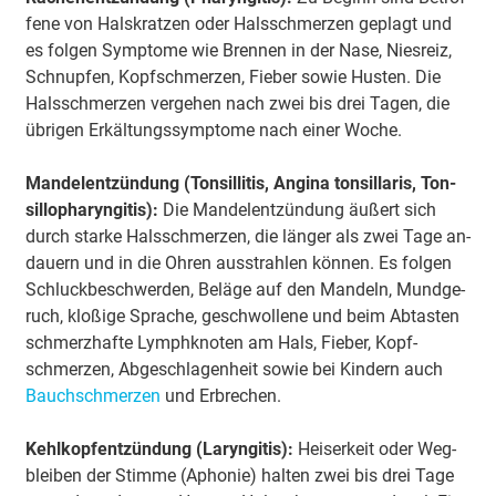
fe­ne von Hals­krat­zen oder Hals­schmer­zen ge­plagt und
es fol­gen Symp­to­me wie Bren­nen in der Na­se, Nies­reiz,
Schnup­fen, Kopf­schmer­zen, Fie­ber sowie Hus­ten. Die
Hals­schmer­zen ver­ge­hen nach zwei bis drei Ta­gen, die
übri­gen Er­käl­tungs­symp­to­me nach einer Wo­che.
Man­del­ent­zün­dung (Ton­sil­li­tis, An­gi­na ton­sil­la­ris, Ton­
sil­lo­phar­yn­gi­tis):
Die Man­del­ent­zün­dung äu­ßert sich
durch star­ke Hals­schmer­zen, die län­ger als zwei Ta­ge an­
dau­ern und in die Oh­ren aus­strah­len kön­nen. Es fol­gen
Schluck­be­schwer­den, Be­lä­ge auf den Man­deln, Mund­ge­
ruch, kloß­i­ge Spra­che, ge­schwol­le­ne und beim Ab­tas­ten
schmerz­haf­te Lymph­kno­ten am Hals, Fie­ber, Kopf­
schmer­zen, Ab­ge­schla­gen­heit sowie bei Kin­dern auch
Bauch­schmer­zen
und Er­bre­chen.
Kehl­kopf­ent­zün­dung (La­ryn­gi­tis):
Hei­ser­keit oder Weg­
blei­ben der Stim­me (Apho­nie) hal­ten zwei bis drei Ta­ge