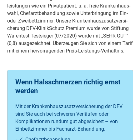
leis­tun­gen wie ein Pri­vat­pa­tient: u. a. freie Kran­ken­haus­
wahl, Chef­arzt­be­hand­lung sowie Un­ter­brin­gung im Ein-
oder Zwei­bett­zim­mer. Un­se­re Kran­ken­haus­zu­satz­ver­si­
che­rung DFV-Kli­nik­Schutz Pre­mi­um wurde von Stif­tung
Wa­ren­test Test­sie­ger (07/2020) wur­de mit „SEHR GUT“
(0,8) aus­ge­zeich­net. Überzeugen Sie sich von einem Tarif
mit einem hervorragenden Preis-Leistungs-Verhältnis.
Wenn Halsschmerzen richtig ernst
werden
Mit der Krankenhauszusatzversicherung der DFV
sind Sie auch bei schweren Verläufen oder
Komplikationen rundum gut abgesichert – von
Einbettzimmer bis Facharzt‑Behandlung.
Chefarztbehandlung