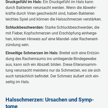
Druck­ge­fühl im Hals:
Ein Druck­ge­fühl im Hals kann
durch Bak­te­rien ver­ur­sa­cht wer­den. Wenn die Ab­wehr­
kräf­te durch Vi­ren ge­schwächt sind, ha­ben Bak­te­rien
leich­tes Spiel und kön­nen die Hals­schmer­zen ver­stär­ken.
Schluck­be­schwer­den:
Star­ke Schluck­be­schwer­den, die
mit Fie­ber, Kopf­schmer­zen und Er­schöp­fung ein­her­ge­
hen, kön­nen Hin­weis auf eine Man­del- oder Ra­chen­ent­
zün­dung sein.
Ein­sei­tige Schmer­zen im Hals:
Brei­tet sich eine Ent­zün­
dung des Ra­chen­raums ins um­lie­gen­de Bin­de­ge­we­be
aus, kann sich ein Ab­szeß bil­den. Die­se Ei­ter­an­samm­
lung ver­ur­sa­cht meist­ens nur da Schmer­zen, wo sie sich
auch tat­säch­lich be­fin­det. Der Schmerz äu­ßert sich ein­
sei­tig im Hals.
Hals­schmer­zen: Ur­sa­chen und Symp­
tome