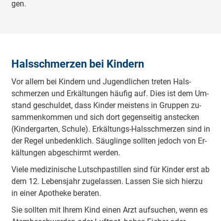
gen.
Hals­schmer­zen bei Kin­dern
Vor al­lem bei Kin­dern und Ju­gend­li­chen tre­ten Hals­
schmer­zen und Er­käl­tun­gen häu­fig auf. Dies ist dem Um­
stand ge­schul­det, dass Kin­der meis­tens in Grup­pen zu­
sam­men­kom­men und sich dort ge­gen­sei­tig an­ste­cken
(Kin­der­gar­ten, Schu­le). Er­käl­tungs-Hals­schmer­zen sind in
der Re­gel un­be­denk­lich. Säug­lin­ge soll­ten je­doch von Er­
käl­tun­gen abgeschirmt wer­den.
Vie­le me­di­zi­ni­sche Lutsch­pas­tillen sind für Kin­der erst ab
dem 12. Le­bens­jahr zu­ge­las­sen. Las­sen Sie sich hier­zu
in einer Apo­the­ke be­ra­ten.
Sie soll­ten mit Ih­rem Kind einen Arzt auf­su­chen, wenn es