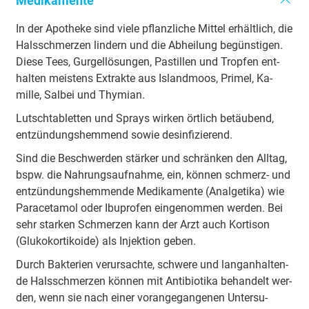
Me­di­ka­men­te
In der Apo­the­ke sind vie­le pflanz­li­che Mit­tel er­hält­lich, die
Hals­schmer­zen lin­dern und die Ab­hei­lung be­güns­ti­gen.
Die­se Tees, Gur­gel­lö­sun­gen, Pas­tillen und Trop­fen ent­
hal­ten meis­tens Ex­trak­te aus Is­land­moos, Pri­mel, Ka­
mille, Sal­bei und Thy­mi­an.
Lutsch­ta­blet­ten und Sprays wir­ken ört­lich be­täu­bend,
ent­zün­dungs­hem­mend sowie des­in­fi­zie­rend.
Sind die Be­schwer­den stär­ker und schrän­ken den All­tag,
bspw. die Nah­rungs­auf­nah­me, ein, kön­nen schmerz- und
ent­zün­dungs­hem­mende Me­di­ka­men­te (An­al­ge­ti­ka) wie
Pa­ra­ce­ta­mol oder Ibu­pro­fen ein­ge­nom­men wer­den. Bei
sehr star­ken Schmer­zen kann der Arzt auch Kor­ti­son
(Glu­ko­kor­ti­ko­ide) als In­jek­tion ge­ben.
Durch Bak­te­rien ver­ur­sach­te, schwe­re und lang­an­hal­ten­
de Hals­schmer­zen kön­nen mit An­ti­bio­ti­ka be­han­delt wer­
den, wenn sie nach einer vor­an­ge­gan­ge­nen Un­ter­su­