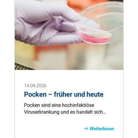
Schlafposition über natürliche
Hausmittel bis hin zu gezielten
Hilfsmitteln wie Schnarchschienen und
ärztlicher Beratung. Finden Sie heraus,
was bei Ihnen wirkt — für ruhigere Nächte
und erholsamen Schlaf.
14.04.2026
Pocken – früher und heute
Pocken sind eine hochinfektiöse
Viruserkrankung und es handelt sich
hierbei um eine Pandemie handelt,
welche bis ins letzte Jahrhundert viele
Weiterlesen
Todesopfer gekostet hat und nun als