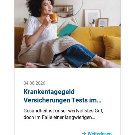
04.08.2026
Krankentagegeld
Versicherungen Tests im
Vergleich
Gesundheit ist unser wertvollstes Gut,
doch im Falle einer langwierigen
Erkrankung können finanzielle Sorgen
eine zusätzliche Belastung darstellen.
Weiterlesen