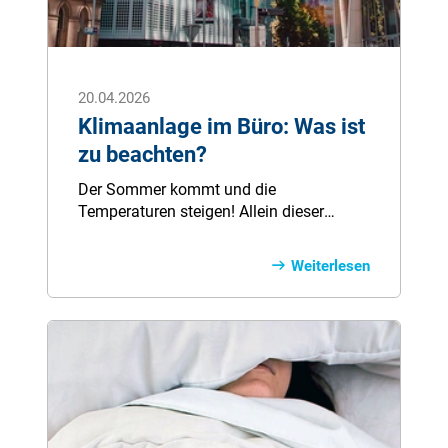
20.04.2026
Klimaanlage im Büro: Was ist
zu beachten?
Der Sommer kommt und die
Temperaturen steigen! Allein dieser
Gedanke treibt vielen Büroangestellten
bereits den Schweiß in die Stirn. Wer
Weiterlesen
nicht zu den Glücklichen zählt, deren
Büro mit einer Klimaanlage ausgestattet
ist, für den wird die Arbeit im Sommer zur
Belastung. Aber auch klimatisierte Büros
bringen Probleme mit sich – vor allem
unter Kollegen mit unterschiedlichem
Temperaturempfinden.