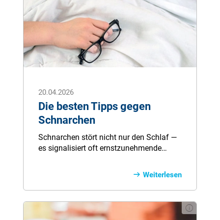
20.04.2026
Die besten Tipps gegen
Schnarchen
Schnarchen stört nicht nur den Schlaf —
es signalisiert oft ernstzunehmende
Ursachen wie verengte Atemwege,
Übergewicht oder anatomische
Weiterlesen
Besonderheiten. Unser Ratgeber zeigt
Ihnen zehn bewährte Maßnahmen, mit
denen Sie das Schnarchen reduzieren
können: von Nasenpflege und