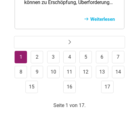
können zu Erschöpfung, Überforderung
und innerer Leere führen. Häufig wird
dann von Burnout gesprochen. Wer unter
Weiterlesen
diesem „Ausgebranntsein“ leidet, sollte
sich ärztliche Hilfe suchen.
Weiter
1
2
3
4
5
6
7
8
9
10
11
12
13
14
15
16
17
Seite 1 von 17.