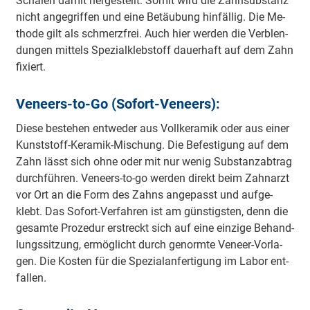
Scha­len da­mit her­ge­stellt. So­mit wird die Zahn­sub­stanz
nicht an­ge­grif­fen und eine Be­täu­bung hin­fäl­lig. Die Me­
tho­de gilt als schmerz­frei. Auch hier wer­den die Ver­blen­
dun­gen mit­tels Spe­zi­al­kleb­stoff dau­er­haft auf dem Zahn
fi­xiert.
Ve­neers-­to-­Go (So­fort-­Ve­neers):
Die­se be­ste­hen ent­we­der aus Voll­ke­ra­mik oder aus ei­ner
Kunst­stoff-­Ke­ra­mik-­Mi­schung. Die Be­fes­ti­gung auf dem
Zahn lässt sich oh­ne oder mit nur we­nig Sub­stanz­ab­trag
durch­füh­ren. Ve­neers-­to-­go wer­den di­rekt beim Zahn­arzt
vor Ort an die Form des Zahns an­ge­passt und auf­ge­
klebt. Das So­fort-­Ver­fah­ren ist am güns­tigs­ten, denn die
ge­sam­te Pro­ze­dur er­streckt sich auf eine ein­zi­ge Be­hand­
lungs­sit­zung, er­mög­licht durch ge­norm­te Ve­neer-­Vor­la­
gen. Die Kos­ten für die Spe­zi­al­an­fer­ti­gung im La­bor ent­
fal­len.