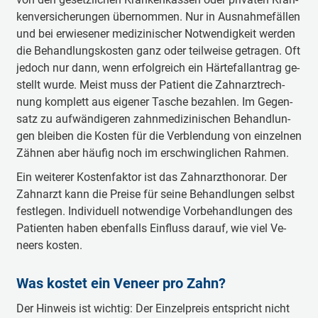
ken­ver­si­che­rungen über­nom­men. Nur in Aus­nah­me­fäl­len
und bei er­wie­se­ner me­di­zi­nischer Not­wen­dig­keit wer­den
die Be­hand­lungs­kos­ten ganz oder teil­wei­se ge­tra­gen. Oft
je­doch nur dann, wenn er­folg­reich ein Här­te­fall­an­trag ge­
stellt wur­de. Meist muss der Pa­tient die Zahn­arzt­rech­
nung kom­plett aus ei­ge­ner Ta­sche be­zah­len. Im Ge­gen­
satz zu auf­wän­di­ge­ren zahn­me­di­zi­nischen Be­hand­lun­
gen blei­ben die Kos­ten für die Ver­blen­dung von ein­zel­nen
Zäh­nen aber häu­fig noch im er­schwing­li­chen Rah­men.
Ein wei­te­rer Kos­ten­fak­tor ist das Zahn­arzt­ho­no­rar. Der
Zahn­arzt kann die Prei­se für sei­ne Be­hand­lun­gen selbst
fest­le­gen. In­di­vi­du­ell not­wen­di­ge Vor­be­hand­lun­gen des
Pa­tien­ten ha­ben eben­falls Ein­fluss dar­auf, wie viel Ve­
neers kos­ten.
Was kos­tet ein Ve­neer pro Zahn?
Der Hin­weis ist wich­tig: Der Ein­zel­preis ent­spricht nicht