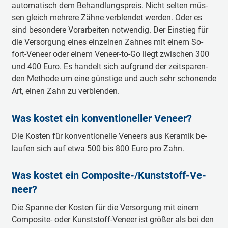
au­to­ma­tisch dem Be­hand­lungs­preis. Nicht sel­ten müs­
sen gleich meh­re­re Zäh­ne ver­blen­det wer­den. Oder es
sind be­son­de­re Vor­ar­bei­ten not­wen­dig. Der Ein­stieg für
die Ver­sor­gung ei­nes ein­zel­nen Zah­nes mit ei­nem So­
fort-­Ve­neer oder ei­nem Ve­neer-­to-­Go liegt zwi­schen 300
und 400 Eu­ro. Es han­delt sich auf­grund der zeit­spa­ren­
den Me­tho­de um eine güns­tige und auch sehr scho­nende
Art, ei­nen Zahn zu ver­blen­den.
Was kos­tet ein kon­ven­tio­nel­ler Ve­neer?
Die Kos­ten für kon­ven­tio­nel­le Ve­neers aus Ke­ra­mik be­
lau­fen sich auf et­wa 500 bis 800 Eu­ro pro Zahn.
Was kos­tet ein Com­po­si­te-/Kunst­stoff-­Ve­
neer?
Die Span­ne der Kos­ten für die Ver­sor­gung mit ei­nem
Com­po­si­te- oder Kunst­stoff-­Ve­neer ist grö­ßer als bei den