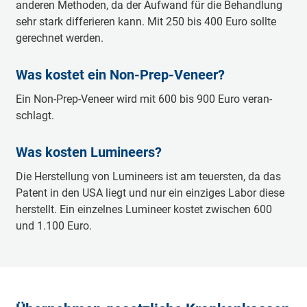
an­de­ren Me­tho­den, da der Auf­wand für die Be­hand­lung
sehr stark dif­fe­rie­ren kann. Mit 250 bis 400 Eu­ro soll­te
ge­rech­net wer­den.
Was kos­tet ein Non-­Prep-­Ve­neer?
Ein Non-­Prep-­Ve­neer wird mit 600 bis 900 Eu­ro ver­an­
schlagt.
Was kos­ten Lu­mi­neers?
Die Her­stel­lung von Lu­mi­neers ist am teu­ers­ten, da das
Pa­tent in den USA liegt und nur ein ein­zi­ges La­bor die­se
her­stellt. Ein ein­zel­nes Lu­mi­neer kos­tet zwi­schen 600
und 1.100 Eu­ro.