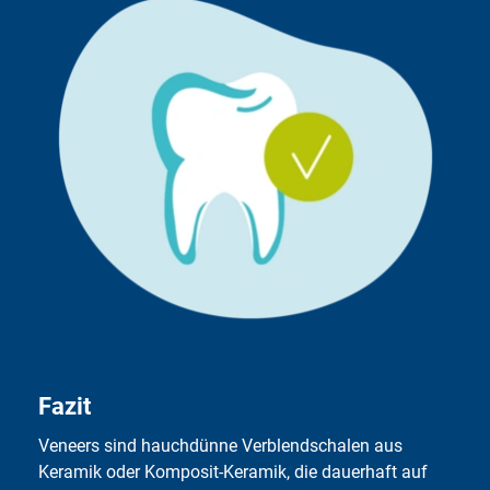
ver­langt we­ni­ger Zeit­auf­wand als die Er­stel­lung ke­ra­mi­
scher Ve­neers und ist da­durch zu­dem er­heb­lich kos­ten­
güns­ti­ger. Die Me­tho­de eig­net sich al­ler­dings nur für An­
wen­dungs­be­rei­che, bei de­nen re­la­tiv we­nig Zahn­sub­
stanz er­gänzt wer­den muss.
Fazit
Veneers sind hauch­dünne Ver­blend­schalen aus
Keramik oder Kom­po­sit-Keramik, die dauerhaft auf