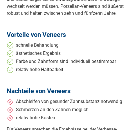
wech­selt wer­den müs­sen. Por­zel­lan-­Ve­neers sind äu­ßerst
ro­bust und hal­ten zwi­schen zehn und fünf­zehn Jah­re.
Vorteile von Veneers
schnel­le Be­hand­lung
äs­the­tisches Er­geb­nis
Far­be und Zahn­form sind in­di­vi­du­ell be­stimm­bar
re­la­tiv ho­he Halt­bar­keit
Nachteile von Veneers
Ab­schlei­fen von ge­sun­der Zahn­sub­stanz not­wen­dig
Schmer­zen an den Zäh­nen mög­lich
re­la­tiv ho­he Kos­ten
Für Ve­neers spre­chen die Er­geb­nis­se bei der Ver­bes­se­