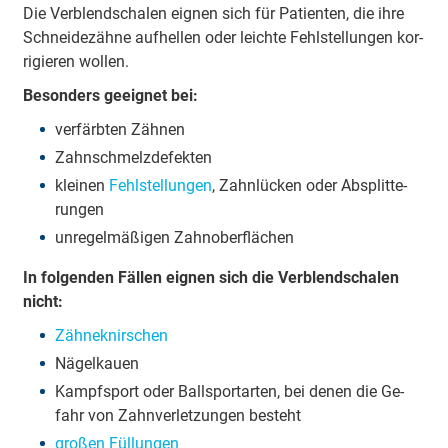
Die Ver­blend­schalen eig­nen sich für Pa­tien­ten, die ihre
Schnei­de­zäh­ne auf­hel­len oder leich­te Fehl­stel­lun­gen kor­
ri­gie­ren wol­len.
Be­son­ders ge­eig­net bei:
ver­färb­ten Zäh­nen
Zahn­schmelz­de­fek­ten
klei­nen
Fehl­stel­lun­gen
, Zahn­lück­en oder Ab­splitt­e­
run­gen
un­re­gel­mä­ßi­gen Zahn­ober­flä­chen
In fol­gen­den Fäl­len eig­nen sich die Ver­blend­schalen
nicht:
Zäh­ne­knir­schen
Nä­gel­kau­en
Kampf­sport oder Ball­sport­ar­ten, bei de­nen die Ge­
fahr von Zahn­ver­let­zun­gen be­steht
gro­ßen Fül­lun­gen