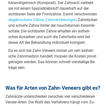
Keramikgemisch (Kom­po­sit). Der Zahn­a­rzt verklebt
sie mit einem Spe­zi­al­kleb­stoff dau­e­r­haft auf der
sicht­ba­ren Seite der Front­zäh­ne. Damit ver­schwin­den
ab­ge­bro­che­ne Zähne
,
Zahn­ver­fär­bun­gen
, Zahn­lü­cken
und schiefe Zähne hinter der hauch­dün­nen Ke­ra­mik­
scha­le. Die sicht­ba­ren Zähne er­hal­ten ein äs­the­ti­
sches Aus­se­hen und auch die Zahn­fa­r­be wird bei
dieser Art der Be­hand­lung in­di­vi­du­ell kor­ri­giert.
Da es sich bei Zahn-Veneers immer um rein äs­the­ti­
sche Zahn­me­di­zin handelt, müs­sen die Kosten privat
ge­tra­gen werden. Das können schnell vier­stel­li­ge Be­
trä­ge sein.
Was für Arten von Zahn-Veneers gibt es?
Zahn­ärz­te un­ter­schei­den zwi­schen vier ver­schie­de­nen
Ve­neer-­Ar­ten. Die Wahl des Ver­fah­rens hängt vom Zu­