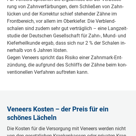
rung von Zahn­ver­fär­bun­gen, dem Schlie­ßen von Zahn­
lück­en und der Kor­rek­tur schief ste­hen­der Zäh­ne im
Front­be­reich, vor al­lem im Ober­kie­fer. Die Ver­blend­
schalen sind zu­dem sehr gut ver­träg­lich – eine Lang­zeit­
stu­die der Deut­schen Ge­sell­schaft für Zahn-, Mund- und
Kie­fer­heil­kunde er­gab, dass sich nur 2 % der Scha­len in­
ner­halb von 6 Jah­ren lös­ten.
Ge­gen Ve­neers spricht das Ri­siko ei­ner Zahn­mark-­Ent­
zün­dung, die auf­grund des Schliffs der Zäh­ne beim kon­
ven­tio­nel­len Ver­fah­ren auf­tre­ten kann.
Veneers Kosten – der Preis für ein
schönes Lächeln
Die Kos­ten für die Ver­sor­gung mit Ve­neers wer­den nicht
von den ge­setz­li­chen Kran­ken­kassen oder pri­va­ten Kran­