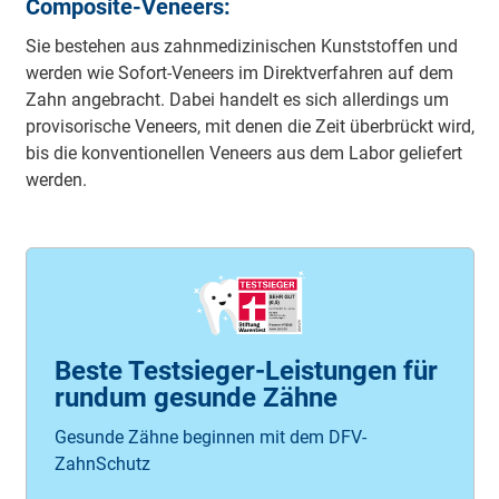
Com­po­si­te-Ve­neers:
Sie be­ste­hen aus zahn­me­di­zi­nischen Kunst­stof­fen und
wer­den wie So­fort-­Ve­neers im Di­rekt­ver­fah­ren auf dem
Zahn an­ge­bracht. Da­bei han­delt es sich al­ler­dings um
pro­vi­so­ri­sche Ve­neers, mit de­nen die Zeit über­brückt wird,
bis die kon­ven­tio­nel­len Ve­neers aus dem La­bor ge­lie­fert
wer­den.
Beste Testsieger-Leistungen für
rundum gesunde Zähne
Gesunde Zähne beginnen mit dem DFV-
ZahnSchutz