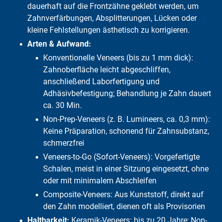
Nachteile von Veneers
dauerhaft auf die Frontzähne geklebt werden, um
Wieviel kosten Veneers?
Zahnverfärbungen, Absplitterungen, Lücken oder
Was übernimmt die GKV?
kleine Fehlstellungen ästhetisch zu korrigieren.
Häufige Fragen
Arten & Aufwand:
Konventionelle Veneers (bis zu 1 mm dick):
Zahnoberfläche leicht abgeschliffen,
anschließend Laborfertigung und
Adhäsivbefestigung; Behandlung je Zahn dauert
ca. 30 Min.
Non-Prep-Veneers (z. B. Lumineers, ca. 0,3 mm):
Keine Präparation, schonend für Zahnsubstanz,
schmerzfrei
Veneers-to-Go (Sofort-Veneers): Vorgefertigte
Schalen, meist in einer Sitzung eingesetzt, ohne
oder mit minimalem Abschleifen
Composite-Veneers: Aus Kunststoff, direkt auf
den Zahn modelliert, dienen oft als Provisorien
Haltbarkeit:
Keramik-Veneers: bis zu 20 Jahre; Non-