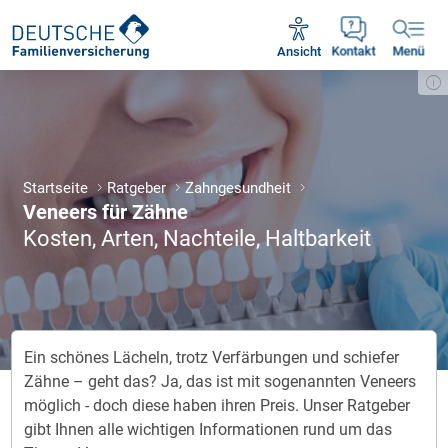
Unsere Servicezeiten:
Mo - Fr 09:00 - 18:30 Uhr
Ansicht
Kontakt
Menü
Startseite
Ratgeber
Zahngesundheit
Veneers für Zähne
Kosten, Arten, Nach­tei­le, Halt­bar­keit
Ein schönes Lächeln, trotz Verfärbungen und schiefer
Zähne – geht das? Ja, das ist mit sogenannten Veneers
möglich - doch diese haben ihren Preis. Unser Ratgeber
gibt Ihnen alle wichtigen Informationen rund um das