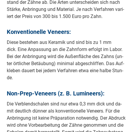
stand der Zäh­ne ab. Die Ar­ten un­ter­schei­den sich nach
Stär­ke, An­brin­gung und Ma­te­ri­al. Je nach Ver­fah­ren va­ri­
iert der Preis von 300 bis 1.500 Eu­ro pro Zahn.
Kon­ven­tio­nel­le Ve­neers:
Die­se be­ste­hen aus Ke­ra­mik und sind bis zu 1 mm
dick. Eine An­pas­sung an die Zahn­form er­folgt im La­bor.
Bei der An­brin­gung wird die Au­ßen­flä­che des Zahns (un­
ter ört­li­cher Be­täu­bung) mi­ni­mal ab­ge­schlif­fen. Das Auf­
kle­ben dau­ert bei je­dem Ver­fah­ren et­wa eine hal­be Stun­
de.
Non-­Prep-­Ve­neers (z. B. Lu­mi­neers):
Die Ver­blend­schalen sind nur et­wa 0,3 mm dick und da­
mit deut­lich dün­ner als kon­ven­tio­nel­le Ve­neers. Für die
An­brin­gung ist kei­ne Prä­pa­ra­tion not­wen­dig. Der Ab­druck
wird oh­ne Vor­be­ar­bei­tung der Zäh­ne ge­nom­men und die