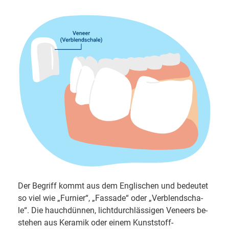
Der Begriff kommt aus dem Eng­li­schen und be­deu­tet
so viel wie „Furnier“, „Fas­sa­de“ oder „Ver­blend­scha­
le“. Die hauch­dün­nen, licht­durch­läs­si­gen Ve­neers be­
ste­hen aus Ke­ra­mik oder einem Kunststoff-