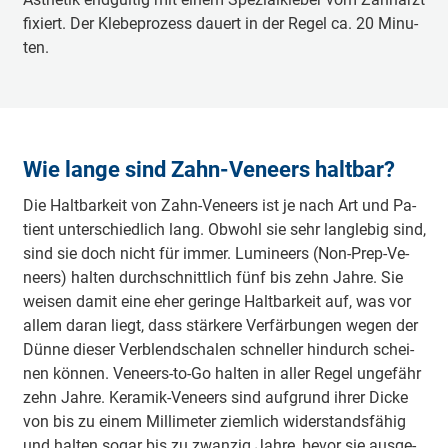
fi­xiert. Der Kle­be­pro­zess dau­ert in der Re­gel ca. 20 Mi­nu­
ten.
Wie lange sind Zahn-Veneers haltbar?
Die Halt­bar­keit von Zahn-­Ve­neers ist je nach Art und Pa­
tient un­ter­schied­lich lang. Ob­wohl sie sehr lang­le­big sind,
sind sie doch nicht für im­mer. Lu­mi­neers (Non-­Prep-­Ve­
neers) hal­ten durch­schnitt­lich fünf bis zehn Jah­re. Sie
wei­sen da­mit eine eher ge­rin­ge Halt­bar­keit auf, was vor
al­lem da­ran liegt, dass stär­ke­re Ver­fär­bun­gen we­gen der
Dün­ne die­ser Ver­blend­schalen schnel­ler hin­durch schei­
nen kön­nen. Ve­neers-­to-­Go hal­ten in al­ler Re­gel un­ge­fähr
zehn Jah­re. Ke­ra­mik-­Ve­neers sind auf­grund ih­rer Dicke
von bis zu ei­nem Mil­li­me­ter ziem­lich wi­der­stands­fä­hig
und hal­ten so­gar bis zu zwan­zig Jah­re, be­vor sie aus­ge­