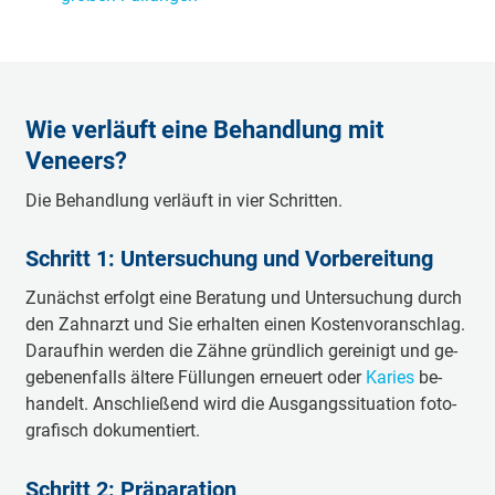
Wie verläuft eine Behandlung mit
Veneers?
Die Be­hand­lung ver­läuft in vier Schrit­ten.
Schritt 1: Un­ter­su­chung und Vor­be­rei­tung
Zu­nächst er­folgt eine Be­ra­tung und Un­ter­su­chung durch
den Zahn­arzt und Sie er­hal­ten ei­nen Kos­ten­vor­an­schlag.
Da­rauf­hin wer­den die Zäh­ne gründ­lich ge­rei­nigt und ge­
ge­be­nen­falls äl­te­re Fül­lun­gen er­neu­ert oder
Ka­ries
be­
han­delt. An­schlie­ßend wird die Aus­gangs­si­tua­tion fo­to­
gra­fisch do­ku­men­tiert.
Schritt 2: Prä­pa­ra­tion