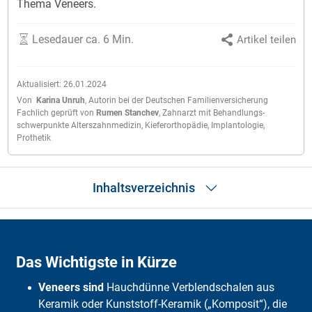
Thema Veneers.
Lesedauer ca. 6 Min.
Artikel teilen
Aktualisiert:
26.01.2024
Von
Karina Unruh
,
Autorin bei der Deutschen Familienversicherung
Fachlich geprüft von
Rumen Stanchev
,
Zahnarzt mit Behandlungs­
schwerpunkte Alters­zahnmedizin, Kiefer­orthopädie, Implantologie,
Prothetik
Inhaltsverzeichnis
Was sind Zahn-Veneers?
Was für Arten von Zahn-Veneers gibt es?
Das Wichtigste in Kürze
Für wen sind Veneers geeignet?
Behandlungsverlauf
Veneers sind
Hauchdünne Verblendschalen aus
Wie lange sind Zahn-Veneers haltbar?
Vorteile von Veneers
Keramik oder Kunststoff-Keramik („Komposit“), die