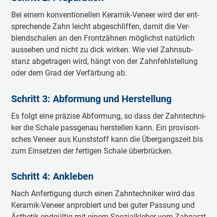
Bei ei­nem kon­ven­tio­nel­len Ke­ra­mik-­Ve­neer wird der ent­
spre­chen­de Zahn leicht ab­ge­schlif­fen, da­mit die Ver­
blend­schalen an den Front­zäh­nen mög­lichst na­tür­lich
aus­se­hen und nicht zu dick wir­ken. Wie viel Zahn­sub­
stanz ab­ge­tra­gen wird, hängt von der Zahn­fehl­stel­lung
oder dem Grad der Ver­fär­bung ab.
Schritt 3: Ab­for­mung und Her­stel­lung
Es folgt eine prä­zi­se Ab­for­mung, so dass der Zahn­tech­ni­
ker die Scha­le pass­ge­nau her­stel­len kann. Ein pro­vi­so­ri­
sches Ve­neer aus Kunst­stoff kann die Über­gangs­zeit bis
zum Ein­set­zen der fer­ti­gen Scha­le über­brü­cken.
Schritt 4: An­kleb­en
Nach An­fer­ti­gung durch ei­nen Zahn­tech­ni­ker wird das
Ke­ra­mik-­Ve­neer an­pro­biert und bei gu­ter Pas­sung und
Äs­the­tik end­gül­tig mit ei­nem Spe­zi­al­kleb­er vom Zahn­arzt