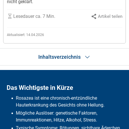
nicht geklärt.
Lesedauer ca. 7 Min.
Artikel teilen
Aktualisiert:
14.04.2026
Inhaltsverzeichnis
Das Wichtigste in Kürze
Was ist Rosazea?
Das Wichtigste in Kürze
Symptome
Auslöser
Rosazea ist eine chronisch-entzündliche
Ernährungstipps
Ursachen
Hauterkrankung des Gesichts ohne Heilung.
Diagnose
Mögliche Auslöser: genetische Faktoren,
Behandlung
Immunreaktionen, Hitze, Alkohol, Stress.
Was bezahlt die Krankenkasse und was muss man selbst
bezahlen?
Typische Symptome: Rötungen, sichtbare Äderchen,