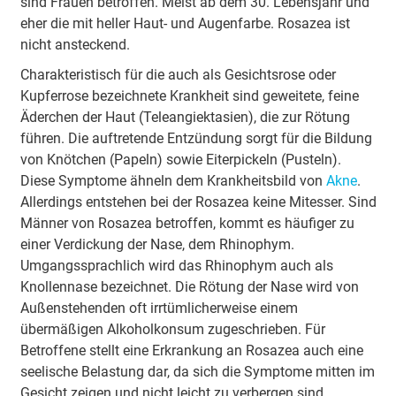
sind Frauen betroffen. Meist ab dem 30. Lebensjahr und
eher die mit heller Haut- und Augenfarbe. Rosazea ist
nicht ansteckend.
Charakteristisch für die auch als Gesichtsrose oder
Kupferrose bezeichnete Krankheit sind geweitete, feine
Äderchen der Haut (Teleangiektasien), die zur Rötung
führen. Die auftretende Entzündung sorgt für die Bildung
von Knötchen (Papeln) sowie Eiterpickeln (Pusteln).
Diese Symptome ähneln dem Krankheitsbild von
Akne
.
Allerdings entstehen bei der Rosazea keine Mitesser. Sind
Männer von Rosazea betroffen, kommt es häufiger zu
einer Verdickung der Nase, dem Rhinophym.
Umgangssprachlich wird das Rhinophym auch als
Knollennase bezeichnet. Die Rötung der Nase wird von
Außenstehenden oft irrtümlicherweise einem
übermäßigen Alkoholkonsum zugeschrieben. Für
Betroffene stellt eine Erkrankung an Rosazea auch eine
seelische Belastung dar, da sich die Symptome mitten im
Gesicht zeigen und nicht leicht zu verbergen sind.