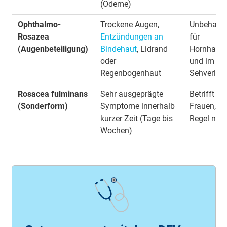
(Ödeme)
Ophthalmo-
Trockene Augen,
Unbehande
Rosazea
Entzündungen an
für
(Augenbeteiligung)
Bindehaut
, Lidrand
Hornhaut
oder
und im Ext
Regenbogenhaut
Sehverlust
Rosacea fulminans
Sehr ausgeprägte
Betrifft me
(Sonderform)
Symptome innerhalb
Frauen, trit
kurzer Zeit (Tage bis
Regel nur 
Wochen)