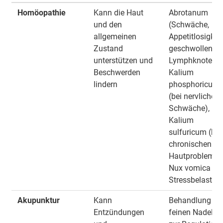
Homöopathie
Kann die Haut
Abrotanum
und den
(Schwäche,
allgemeinen
Appetitlosigkeit
Zustand
geschwollene
unterstützen und
Lymphknoten),
Beschwerden
Kalium
lindern
phosphoricum
(bei nervlicher
Schwäche),
Kalium
sulfuricum (bei
chronischen
Hautproblemen
Nux vomica (be
Stressbelastun
Akupunktur
Kann
Behandlung mi
Entzündungen
feinen Nadeln