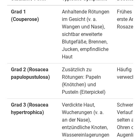
Grad 1
Anhaltende Rötungen
Frühes Sta
(Couperose)
im Gesicht (v. a.
erste Anze
Wangen und Nase),
Rosazea
sichtbar erweiterte
Blutgefäße, Brennen,
Jucken, empfindliche
Haut
Grad 2 (Rosacea
Zusätzlich zu
Häufig mi
papulopustulosa)
Rötungen: Papeln
verwechse
(Knötchen) und
Pusteln (Eiterpickel)
Grad 3 (Rosacea
Verdickte Haut,
Schwere
hypertrophica)
Wucherungen (v. a.
Verlaufsfor
an der Nase),
selten auc
entzündliche Knoten,
Ohren ode
Wassereinlagerungen
Augenlide