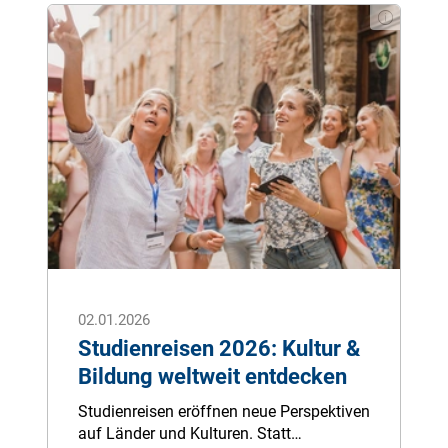
Mög­lich­keit, eine pri­va­te Pfle­ge­zu­satz­ver­
si­che­rung ab­zu­schlie­ßen. Die An­ge­hö­ri­
gen wer­den so im Ernst­fall deut­lich ent­
las­tet und das Pfle­ge­geld sorgt für die
nö­tige Si­cher­heit. Denn die Leis­tun­gen
der ge­setz­li­chen Pfle­ge­ver­si­che­rung sind
längst nicht aus­rei­chend.
02.01.2026
Studienreisen 2026: Kultur &
Bildung weltweit entdecken
Studienreisen eröffnen neue Perspektiven
auf Länder und Kulturen. Statt