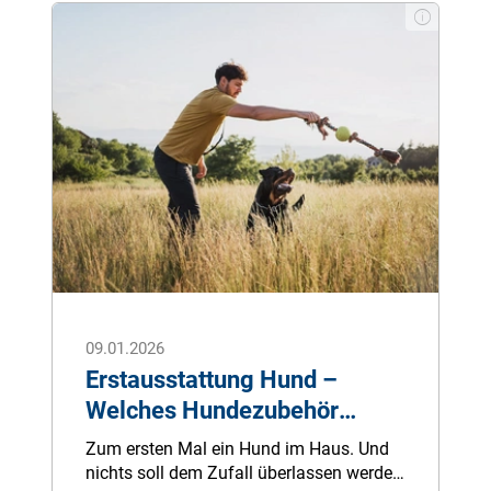
deutlich höhere Honorare für viele
ärztliche Leistungen vor.
09.01.2026
Erstausstattung Hund –
Welches Hundezubehör
benötigen Vierbeiner
Zum ersten Mal ein Hund im Haus. Und
wirklich?
nichts soll dem Zufall überlassen werden,