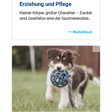
Erziehung und Pflege
Kleiner Körper, großer Charakter – Dackel
sind zweifellos eine der faszinierendsten
Hunderassen der Welt. Ihr charmantes
Aussehen und ihr unerschütterlicher Mut
Weiterlesen
haben die Herzen von Hundeliebhabern
auf der ganzen Welt erobert. Doch Dackel
sind weit mehr als nur süße Gesichter mit
kurzen Beinchen. In diesem Ratgeber
erfahren Sie alles Wichtige rund um die
kleine Hunderasse.