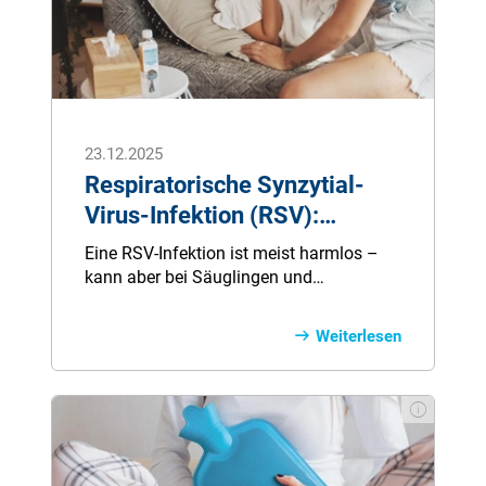
23.12.2025
Respiratorische Synzytial-
Virus-Infektion (RSV):
Symptome, Verlauf,
Eine RSV-Infektion ist meist harmlos –
Behandlung
kann aber bei Säuglingen und
Kleinkindern schwer verlaufen. In
manchen Fällen kommt es zu Atemnot,
Weiterlesen
Bronchiolitis oder Lungenentzündung,
sodass eine Behandlung im Krankenhaus
nötig wird. Wir zeigen, welche Symptome
typisch sind, wann ärztliche Hilfe wichtig
ist und welche Therapien eingesetzt
werden.