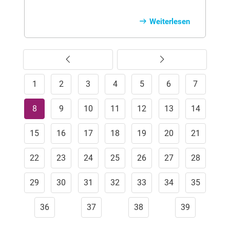
welche Folgen zu lange Krallen für
deinen Hund haben können – und warum
Weiterlesen
regelmäßiges Kürzen mehr ist als nur
Kosmetik. Ungepflegte Krallen können
Schmerzen verursachen, die
Vorherige
Weiter
Beweglichkeit einschränken und
langfristig sogar zu Fehlstellungen
1
führen. Wer frühzeitig auf die richtige
2
3
4
5
6
7
Pflege achtet, schützt die Gesundheit und
das Wohlbefinden seines Hundes
8
9
10
11
12
13
14
nachhaltig.
15
16
17
18
19
20
21
22
23
24
25
26
27
28
29
30
31
32
33
34
35
36
37
38
39