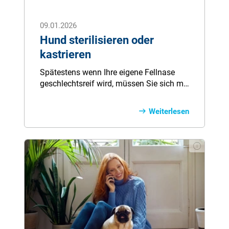
09.01.2026
Hund sterilisieren oder
kastrieren
Spätestens wenn Ihre eigene Fellnase
geschlechtsreif wird, müssen Sie sich mit
dem Thema Kastration und Sterilisation
auseinandersetzen. Da es zahlreiche
Weiterlesen
unterschiedliche Meinungen und
Empfehlungen zu diesem Thema gibt,
sind Hundebesitzer oft mit der
Entscheidung überfordert. In diesem
Ratgeber geben wir Ihnen wichtige
Informationen zur Kastration und
Sterilisation beim Hund an die Hand, um
Ihnen bei der Entscheidungsfindung zu
helfen.