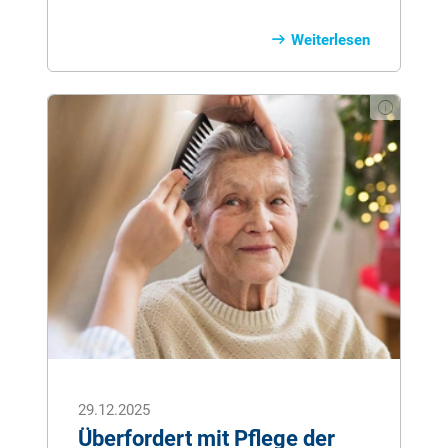
oberflächlicher Eindrücke erleben Sie
Geschichte, Alltag und Zusammenhänge
Weiterlesen
mit Tiefe und Bedeutung. Erfahrene
Reiseleitungen, kleine Gruppen und
sorgfältig geplante Programme machen
jede Reise zu einer inspirierenden
Entdeckung – informativ, entschleunigt
und nachhaltig beeindruckend.
29.12.2025
Überfordert mit Pflege der