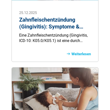
25.12.2025
Zahnfleischentzündung
(Gingivitis): Symptome &
Behandlung
Eine Zahnfleischentzündung (Gingivitis,
ICD-10: K05.0/K05.1) ist eine durch
Bakterien verursachte Entzündung des
Zahnfleisches, die sich durch Rötung,
Weiterlesen
Schwellung und Blutung beim
Zähneputzen äußert. Sie betrifft laut
Deutscher Gesellschaft für
Parodontologie mehr als 80 % der
Erwachsenen in Deutschland und ist
vollständig reversibel, wenn sie frühzeitig
behandelt wird.