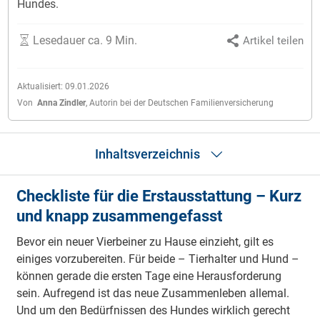
Hundes.
Lesedauer ca. 9 Min.
Artikel teilen
Aktualisiert:
09.01.2026
Von
Anna Zindler
,
Autorin bei der Deutschen Familienversicherung
Inhaltsverzeichnis
Checkliste für die Erstausstattung – Kurz
Checkliste
und knapp zusammengefasst
Grundausstattung
Hundeversicherungen
Bevor ein neuer Vierbeiner zu Hause einzieht, gilt es
Was benötigt mein Hund unterwegs?
Hundefutter
einiges vorzubereiten. Für beide – Tierhalter und Hund –
DFV-TierkrankenSchutz
können gerade die ersten Tage eine Herausforderung
sein. Aufregend ist das neue Zusammenleben allemal.
Und um den Bedürfnissen des Hundes wirklich gerecht