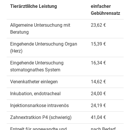
Tierärztlilche Leistung
einfacher
Gebührensatz
Allgemeine Untersuchung mit
23,62 €
Beratung
Eingehende Untersuchung Organ
15,39 €
(Herz)
Eingehende Untersuchung
16,34 €
stomatognathes System
Venenkatheter einlegen
14,62 €
Inkubation, endotracheal
24,00 €
Injektionsnarkose intravenös
24,19 €
Zahnextratkion P4 (schwierig)
41,04 €
Entgelt für angewandte und
nach Bedarf