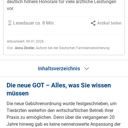
deutlich höhere Honorare für viele ärztliche Leistungen
vor.
Lesedauer ca. 8 Min.
Artikel teilen
Aktualisiert:
09.01.2026
Von
Anna Zindler
,
Autorin bei der Deutschen Familienversicherung
Inhaltsverzeichnis
Die neue GOT – Alles, was Sie wissen
Die neue GOT
müssen
Was ist die GOT?
Auswirkungen auf Tierhalter
Die neue Gebührenordnung wurde fest­ge­schrieben, um
Berechnung Tierarztkosten
Beispiel­rechnung
Tier­ärzten weiterhin den wirt­schaft­lichen Be­trieb ihrer
Zusätzliche Kosten
Praxis zu ermöglichen. Denn über die ver­gan­genen 20
Wie Kosten abfangen?
Jahre hinweg gab es keine nen­nens­werte An­passung der
Häufige Fragen