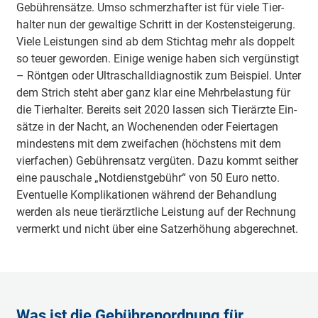
Ge­büh­ren­sätze. Umso schmerz­hafter ist für viele Tier­
halter nun der ge­waltige Schritt in der Kosten­steigerung.
Viele Leistungen sind ab dem Stich­tag mehr als doppelt
so teuer ge­worden. Einige wenige haben sich ver­güns­tigt
– Röntgen oder Ultra­schall­dia­gnos­tik zum Beispiel. Unter
dem Strich steht aber ganz klar eine Mehr­be­lastung für
die Tier­halter. Bereits seit 2020 lassen sich Tier­ärzte Ein­
sätze in der Nacht, an Wochen­enden oder Feier­tagen
mindestens mit dem zwei­fachen (höchstens mit dem
vier­fachen) Ge­bühren­satz ver­güten. Dazu kommt seither
eine pauschale „Not­dienst­gebühr“ von 50 Euro netto.
Eventuelle Kompli­kationen während der Behandlung
werden als neue tier­ärzt­liche Leistung auf der Rechnung
vermerkt und nicht über eine Satz­er­höhung ab­gerechnet.
Was ist die Gebührenordnung für