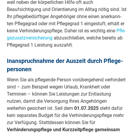
weil neben der körperlichen Hilfe oft auch
Beaufsichtigung und Orientierung im Alltag nötig sind. Ist
Ihr pfle­ge­be­dürf­tiger An­ge­hö­ri­ger ohne ei­nen an­er­kann­
ten Pfle­ge­grad oder mit Pfle­ge­grad 1 ein­ge­stuft, er­hält er
kei­ne Ver­hin­de­rungs­pfle­ge. Da­her ist es wich­tig ei­ne
Pfle­
ge­zu­satz­ver­si­che­rung
ab­zu­schlie­ßen, wel­che be­reits ab
Pfle­ge­grad 1 Leis­tung aus­zahlt.
In­an­spruch­nah­me der Aus­zeit durch Pfle­ge­
per­so­nen
Wenn Sie als pflegende Person vorübergehend verhindert
sind – zum Beispiel wegen Urlaub, Krankheit oder
Terminen – können Sie Leistungen zur Entlastung
nutzen, damit die Versorgung Ihres Angehörigen
weiterhin gesichert ist. Seit dem
01.07.2025
steht dafür
kein separates Budget für die Verhinderungspflege mehr
zur Verfügung. Stattdessen können Sie für
Verhinderungspflege und Kurzzeitpflege gemeinsam