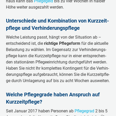
naus kann das
Pfle­ge­geld
bis zu vier Wo­chen in hal­ber
Hö­he wei­ter aus­ge­zahlt wer­den.
Un­ter­schie­de und Kom­bi­na­ti­on von Kurz­zeit­
pfle­ge und Ver­hin­de­rungs­pfle­ge
Welche Leistung passt, hängt von der Situation ab –
entscheidend ist, die
richtige Pflegeform
für die aktuelle
Belastung zu wählen. Im Ge­gen­satz zur Ver­hin­de­rungs­
pfle­ge kann die Kurz­zeit­pfle­ge nur in ei­ner ent­spre­chen­
den sta­tio­nä­ren Pfle­ge­ein­rich­tung durch­ge­führt wer­den.
Ha­ben Sie nicht Ihr kom­plet­tes Kon­tin­gent für die Ver­hin­
de­rungs­pfle­ge auf­ge­braucht, kön­nen Sie die Kurz­zeit­pfle­
ge durch Um­la­ge­rung auf bis zu acht Wo­chen aus­wei­ten.
Wel­che Pfle­ge­gra­de ha­ben An­spruch auf
Kurz­zeit­pfle­ge?
Seit Ja­nu­ar 2017 ha­ben Per­so­nen ab
Pfle­ge­grad
2 bis 5