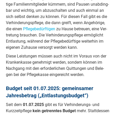
tige Fa­mi­lien­mit­glie­der küm­mern, sind Pau­sen un­ab­ding­
bar und wich­tig, um ab­zu­schal­ten und auch ein­mal an
sich selbst den­ken zu kön­nen. Für die­sen Fall gibt es die
Ver­hin­de­rungs­pfle­ge, die dann greift, wenn An­ge­hö­ri­ge,
die ei­nen
Pfle­ge­be­dürf­tigen
zu Hau­se be­treu­en, ei­ne Ver­
tre­tung brau­chen. Die Verhinderungspflege ermöglicht
Entlastung, während der Pflegebedürftige weiterhin im
eigenen Zuhause versorgt werden kann.
Die­se Leis­tun­gen müs­sen auch nicht im Vor­aus von der
Kran­ken­kasse ge­neh­migt wer­den, son­dern kön­nen im
Nach­gang mit den er­for­der­li­chen Quit­tun­gen und Be­le­
gen bei der Pfle­ge­kasse ein­ge­reicht wer­den.
Budget seit 01.07.2025: gemeinsamer
Jahresbetrag („Entlastungsbudget“)
Seit dem
01.07.2025
gibt es für Verhinderungs- und
Kurzzeitpflege
kein getrenntes Budget
mehr. Stattdessen