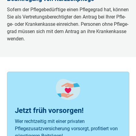
So­fern der Pfle­ge­be­dürf­tige ei­nen Pfle­ge­grad hat, kön­nen
Sie als Ver­tre­tungs­be­rech­tig­ter den An­trag bei Ih­rer Pfle­
ge- oder Kran­ken­kasse ein­rei­chen. Per­so­nen ohne Pfle­ge­
grad müs­sen sich mit dem An­trag an ih­re Kran­ken­kasse
wen­den.
Jetzt früh vorsorgen!
Wer rechtzeitig mit einer privaten
Pflegezusatzversicherung vorsorgt, profitiert von
günstigeren Beiträgen!