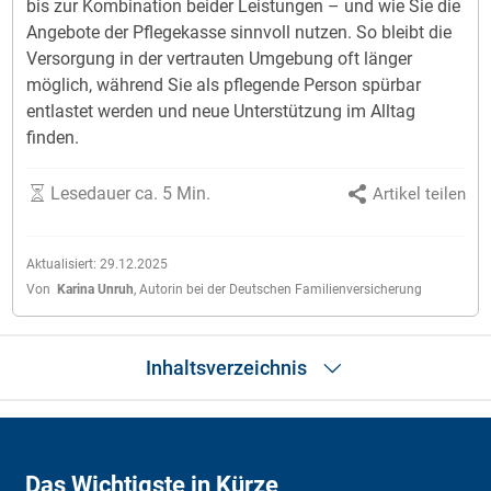
bis zur Kombination beider Leistungen – und wie Sie die
Angebote der Pflegekasse sinnvoll nutzen. So bleibt die
Versorgung in der vertrauten Umgebung oft länger
möglich, während Sie als pflegende Person spürbar
entlastet werden und neue Unterstützung im Alltag
finden.
Lesedauer ca. 5 Min.
Artikel teilen
Aktualisiert:
29.12.2025
Von
Karina Unruh
,
Autorin bei der Deutschen Familienversicherung
Inhaltsverzeichnis
Das Wichtigste in Kürze
Verhinderungspflege
Das Wichtigste in Kürze
Kurzzeitpflege