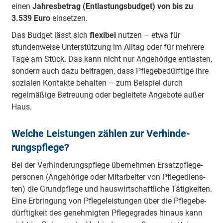
einen
Jahresbetrag (Entlastungsbudget) von bis zu
3.539 Euro
einsetzen.
Das Budget lässt sich
flexibel
nutzen – etwa für
stundenweise Unterstützung im Alltag oder für mehrere
Tage am Stück. Das kann nicht nur Angehörige entlasten,
sondern auch dazu beitragen, dass Pflegebedürftige ihre
sozialen Kontakte behalten – zum Beispiel durch
regelmäßige Betreuung oder begleitete Angebote außer
Haus.
Wel­che Leis­tun­gen zäh­len zur Ver­hin­de­
rungs­pfle­ge?
Bei der Ver­hin­de­rungs­pfle­ge über­neh­men Er­satz­pfle­ge­
per­so­nen (An­ge­hö­ri­ge oder Mit­ar­bei­ter von Pfle­ge­diens­
ten) die Grund­pfle­ge und haus­wirt­schaft­li­che Tä­tig­kei­ten.
Eine Er­brin­gung von Pfle­ge­leis­tun­gen über die Pfle­ge­be­
dürf­tig­keit des ge­neh­mig­ten Pfle­ge­gra­des hin­aus kann