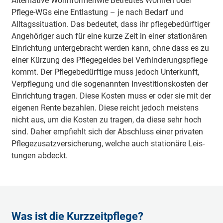
Alternative Wohnformen
wie Betreutes Wohnen oder
Pflege-WGs eine Entlastung – je nach Bedarf und
Alltagssituation. Das be­deu­tet, dass ihr pfle­ge­be­dürf­tiger
An­ge­hö­ri­ger auch für ei­ne kur­ze Zeit in ei­ner sta­tio­nä­ren
Ein­rich­tung un­ter­ge­bracht wer­den kann, ohne dass es zu
ei­ner Kür­zung des Pfle­ge­gel­des bei Ver­hin­de­rungs­pfle­ge
kommt. Der Pfle­ge­be­dürf­tige muss je­doch Un­ter­kunft,
Ver­pfle­gung und die so­ge­nann­ten In­ves­ti­tions­kos­ten der
Ein­rich­tung tra­gen. Die­se Kos­ten muss er oder sie mit der
ei­ge­nen Ren­te be­zah­len. Die­se reicht je­doch meis­tens
nicht aus, um die Kos­ten zu tra­gen, da die­se sehr hoch
sind. Da­her emp­fiehlt sich der Ab­schluss ei­ner pri­va­ten
Pfle­ge­zu­satz­ver­si­che­rung, wel­che auch sta­tio­nä­re Leis­
tun­gen ab­deckt.
Was ist die Kurzzeitpflege?