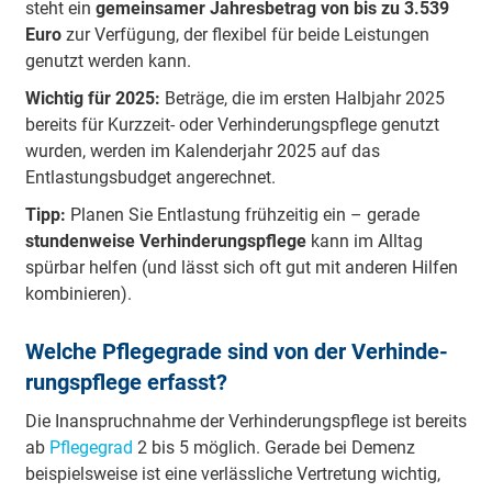
steht ein
gemeinsamer Jahresbetrag von bis zu 3.539
Euro
zur Verfügung, der flexibel für beide Leistungen
genutzt werden kann.
Wichtig für 2025:
Beträge, die im ersten Halbjahr 2025
bereits für Kurzzeit- oder Verhinderungspflege genutzt
wurden, werden im Kalenderjahr 2025 auf das
Entlastungsbudget angerechnet.
Tipp:
Planen Sie Entlastung frühzeitig ein – gerade
stundenweise Verhinderungspflege
kann im Alltag
spürbar helfen (und lässt sich oft gut mit anderen Hilfen
kombinieren).
Wel­che Pfle­ge­gra­de sind von der Ver­hin­de­
rungs­pfle­ge er­fasst?
Die In­an­spruch­nah­me der Ver­hin­de­rungs­pfle­ge ist be­reits
ab
Pfle­ge­grad
2 bis 5 mög­lich. Gerade bei Demenz
beispielsweise ist eine verlässliche Vertretung wichtig,