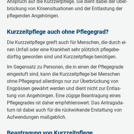
An­spruch auf die Kurz­zeit­pfle­ge. Sie dient da­bei der Über­
brü­ckung von Kri­sen­si­tua­tio­nen und der Ent­las­tung der
pfle­gen­den An­ge­hö­ri­gen.
Kurz­zeit­pfle­ge auch ohne Pfle­ge­grad?
Die Kurz­zeit­pfle­ge greift auch für Men­schen, die durch ei­
nen Un­fall oder ei­ne Krank­heit sehr plötz­lich pfle­ge­be­
dürf­tig ge­wor­den sind und Kurz­zeit­pfle­ge be­nö­tigen.
Im Ge­gen­satz zu Per­so­nen, die in ei­nen der Pfle­ge­gra­de
ein­ge­stuft sind, kann die Kurz­zeit­pfle­ge bei Men­schen
ohne Pfle­ge­grad al­ler­dings nur zur Über­brü­ckung von
Eng­päs­sen ge­währt wer­den und dient nicht zur Ent­las­
tung von An­ge­hö­ri­gen. Ei­ne zü­gi­ge Be­an­tra­gung ei­nes
Pfle­ge­gra­des ist da­her emp­feh­lens­wert. Das An­trags­da­
tum ist da­bei auch für die rück­wir­ken­de Er­stat­tung von
Auf­wen­dun­gen maß­geb­lich.
Be­an­tra­gung von Kurz­zeit­pfle­ge