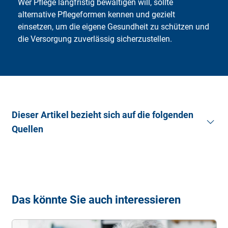
Wer Pflege langfristig bewältigen will, sollte
alternative Pflegeformen kennen und gezielt
einsetzen, um die eigene Gesundheit zu schützen und
die Versorgung zuverlässig sicherzustellen.
Dieser Artikel bezieht sich auf die folgenden
Quellen
Bundesministerium für Gesundheit (BMG).
Urlaubsvertretung (Verhinderungspflege)
. (Stand:
17.12.2025).
Careship.
Wenn das Heim nicht in Frage kommt: die
Das könnte Sie auch interessieren
Möglichkeiten der ambulanten Pflege
. (Stand:
17.12.2025).
Pflege (2025).
Verhinderungspflege
. (Stand: