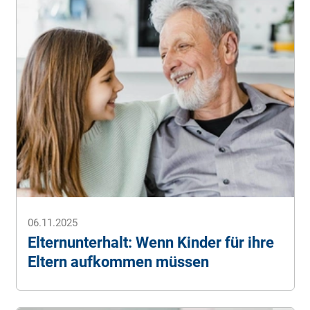
17.12.2025).
Promedica24.de. (2025).
Alternative Pflegeheim:
diese Pflegeformen gibt es
. (Stand: 17.12.2025).
Pflege ABC (2025).
Verhinderungspflege 2025
.
(Stand: 17.12.2025).
Pflegewächter.
Das große Update für die
Verhinderungspflege 2025
. (Stand: 17.12.2025).
Verbraucherzentrale (2025).
Entlastung für
pflegende Angehörige: Hilfen und Angebote im
Überblick
. (Stand: 17.12.2025).
Alle Angaben ohne Gewähr.
06.11.2025
Elternunterhalt: Wenn Kinder für ihre
Eltern aufkommen müssen