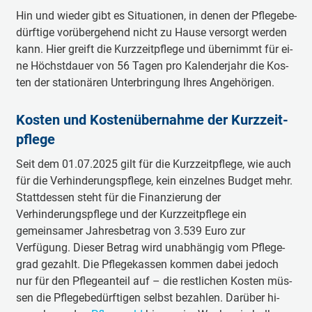
Hin und wie­der gibt es Si­tu­a­tio­nen, in de­nen der Pfle­ge­be­
dürf­tige vor­ü­ber­ge­hend nicht zu Hau­se ver­sorgt wer­den
kann. Hier greift die Kurz­zeit­pfle­ge und über­nimmt für ei­
ne Höchst­dau­er von 56 Ta­gen pro Ka­len­der­jahr die Kos­
ten der sta­tio­nä­ren Un­ter­brin­gung Ih­res An­ge­hö­ri­gen.
Kos­ten und Kos­ten­über­nah­me der Kurz­zeit­
pfle­ge
Seit dem 01.07.2025 gilt für die Kurzzeitpflege, wie auch
für die Verhinderungspflege, kein einzelnes Budget mehr.
Stattdessen steht für die Finanzierung der
Verhinderungspflege und der Kurzzeitpflege ein
gemeinsamer Jahresbetrag von 3.539 Euro zur
Verfügung. Die­ser Be­trag wird un­ab­hän­gig vom Pfle­ge­
grad ge­zahlt. Die Pfle­ge­kassen kom­men da­bei je­doch
nur für den Pfle­ge­an­teil auf – die rest­li­chen Kos­ten müs­
sen die Pfle­ge­be­dürf­tigen selbst be­zah­len. Dar­über hi­