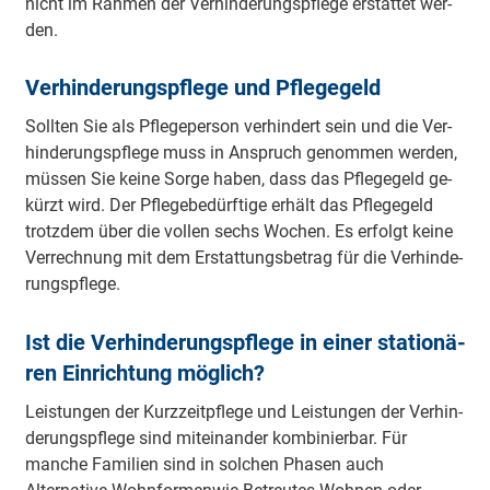
nicht im Rah­men der Ver­hin­de­rungs­pfle­ge er­stat­tet wer­
den.
Ver­hin­de­rungs­pfle­ge und Pfle­ge­geld
Soll­ten Sie als Pfle­ge­per­son ver­hin­dert sein und die Ver­
hin­de­rungs­pfle­ge muss in An­spruch ge­nom­men wer­den,
müs­sen Sie kei­ne Sor­ge ha­ben, dass das Pfle­ge­geld ge­
kürzt wird. Der Pfle­ge­be­dürf­tige er­hält das Pfle­ge­geld
trotz­dem über die vol­len sechs Wo­chen. Es er­folgt kei­ne
Ver­rech­nung mit dem Er­stat­tungs­be­trag für die Ver­hin­de­
rungs­pfle­ge.
Ist die Ver­hin­de­rungs­pfle­ge in ei­ner sta­tio­nä­
ren Ein­rich­tung mög­lich?
Leis­tun­gen der Kurz­zeit­pfle­ge und Leis­tun­gen der Ver­hin­
de­rungs­pfle­ge sind mit­ein­an­der kom­bi­nier­bar. Für
manche Familien sind in solchen Phasen auch