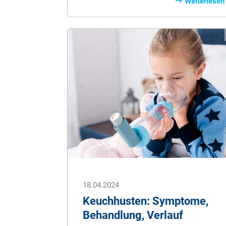
befallen auch andere im Haushalt
Weiterlesen
lebende Tiere, wie zum Beispiel den
Hund. Selbst der Mensch kann Opfer
der kleinen Blutsauger werden.
18.04.2024
Keuchhusten: Symptome,
Behandlung, Verlauf