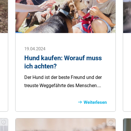
19.04.2024
Hund kaufen: Worauf muss
ich achten?
Der Hund ist der beste Freund und der
treuste Weggefährte des Menschen.
Viele haben schon lange den Wunsch,
einer Fellnase ein liebevolles Zuhause
Weiterlesen
zu schenken. Nachdem Sie
sichergestellt haben, dass Sie die
Verantwortung für einen Hund