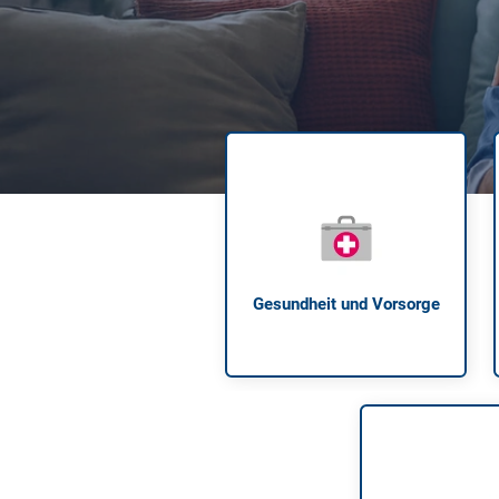
Zahnzusatzversicherung
Rasseportrait des Dackels
Zwingerhusten beim Hund
Zahnzusatzversicherung für Kinder
Würmer, Wurmkur & Entwurmung
Tierarztkosten für Hunde 2025
Listenhunde in Deutschland
Gesundheit und Vorsorge