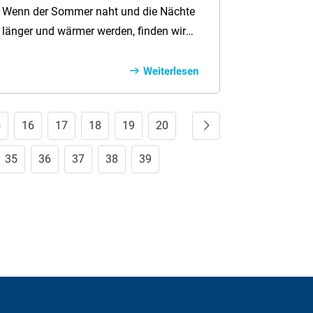
Wenn der Sommer naht und die Nächte
länger und wärmer werden, finden wir
uns oft inmitten einer wahren
Mückenplage wieder. Diese kleinen
Weiterlesen
lästigen Insekten können unsere lauen
Sommerabende schnell in juckende,
5
16
17
18
19
20
Weiter
unangenehme Nächte verwandeln.
Doch keine Sorge, hier finden Sie
35
36
37
38
39
nützliche Tipps und Informationen, wie
Sie Mückenstiche behandeln und wann
ein Arztbesuch ratsam ist.