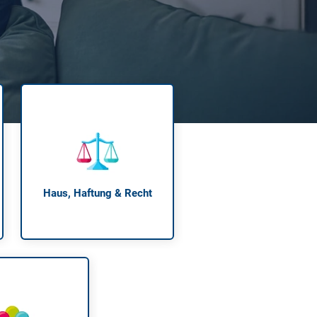
 neue Elterngeld
 Zuhause absichern
falldeckung in der Haftpflicht
zschluss und Überspannung
chmelder können Leben retten
Haus, Haftung & Recht