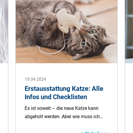
übernehmen können, steht dem Kauf
eines Vierbeiners nichts mehr im Wege.
Doch bevor Sie einen Hund kaufen,
sollten Sie einige Punkte unbedingt
berücksichtigen.
19.04.2024
Erstausstattung Katze: Alle
Infos und Checklisten
Es ist soweit – die neue Katze kann
abgeholt werden. Aber wie muss ich
mich nun auf die neue Mitbewohnerin