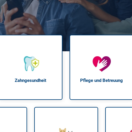
Krank im Urlaub
Das
Reiseapotheke
Das
Packliste Urlaub
Aus
Portugal Urlaub
Kur
Urlaub mit Kindern
Rau
Zahngesundheit
Pflege und Betreuung