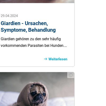
29.04.2024
Giardien - Ursachen,
Symptome, Behandlung
Giar­dien gehören zu den sehr häufig
vor­kommenden Pa­ra­siten bei Hunden.
Die Vier­beiner können sich auf vielen
Wegen schnell in­fi­zieren, erkranken aber
Weiterlesen
eher selten ernsthaft. Hier er­fahren Sie
alles zu Ur­sachen, Symptomen, Be­
hand­lung und Erste-Hilfe-Tipps bei Giar­
dien.