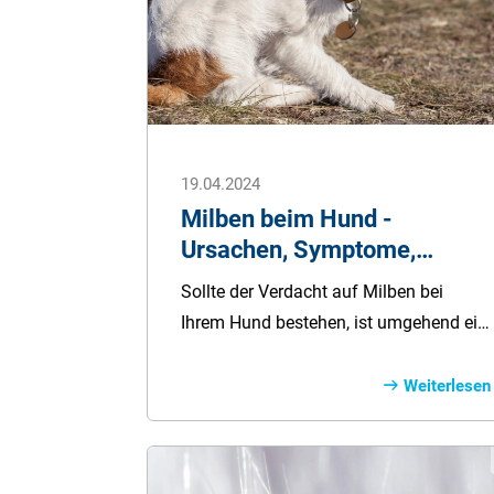
19.04.2024
Milben beim Hund -
Ursachen, Symptome,
Behandlung
Sollte der Verdacht auf Milben bei
Ihrem Hund bestehen, ist umgehend ein
Tierarzt aufzusuchen. Je nach
Milbenart ist ein Befall sehr
Weiterlesen
unangenehm für den Vierbeiner und er
kann andere Hunde anstecken. Besitzen
Sie mehrere Hunde, sollten in jedem Fall