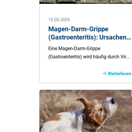
15.05.2024
Magen-Darm-Grippe
(Gastroenteritis): Ursachen,
Symptome, Therapie
Eine Magen-Darm-Grippe
(Gastroenteritis) wird häufig durch Viren
oder Bakterien verursacht. Sie zählt zu
den weltweit häufigsten
Weiterlesen
Infektionskrankheiten und heilt meist
von alleine wieder aus. In seltenen
Fällen kann die Krankheit zu
Komplikationen führen.