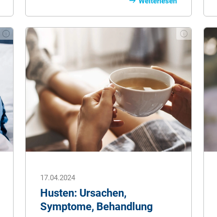
einstellen? Was braucht eine Katze?
Weiterlesen
Unzählige Produkte sind im Bereich
Katzenzubehör verfügbar. Dabei ist die
nötige Grundausstattung
vergleichsweise überschaubar.
17.04.2024
Husten: Ursachen,
Symptome, Behandlung