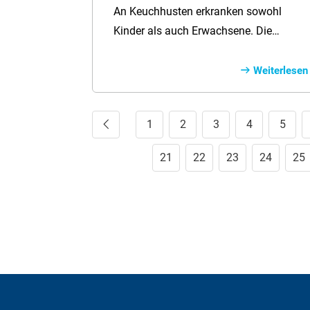
An Keuchhusten erkranken sowohl
Kinder als auch Erwachsene. Die
Infektion ist sehr ansteckend und kann
sogar lebensbedrohlich sein. Eine
Weiterlesen
Impfung schützt vor der Krankheit und
sollte immer wieder aufgefrischt
Vorherige
1
2
3
4
5
werden.
21
22
23
24
25