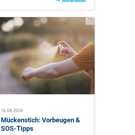
und Nordeuropa verträgt Tiermilch.
Weiterlesen
Dabei nimmt die Laktoseverträglichkeit
in Europa von Norden nach Süden ab
und im weltweiten Vergleich ist
Laktoseintoleranz völlig normal. Die
meisten Menschen weltweit bekommen
von Tiermilch Beschwerden wie
Bauchkrämpfe, starke Blähungen oder
Durchfall.
16.04.2024
Mückenstich: Vorbeugen &
SOS-Tipps