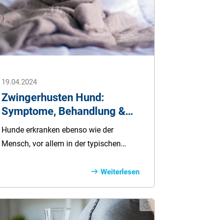
19.04.2024
Zwingerhusten Hund:
Symptome, Behandlung &
Impfung
Hunde erkranken ebenso wie der
Mensch, vor allem in der typischen
Erkältungszeit, an Zwingerhusten
(infektiöse Tracheobronchitis). Die
Weiterlesen
Krankheit, auch Hundegrippe genannt,
ist sehr ansteckend und verbreitet sich
schnell über die Luft.