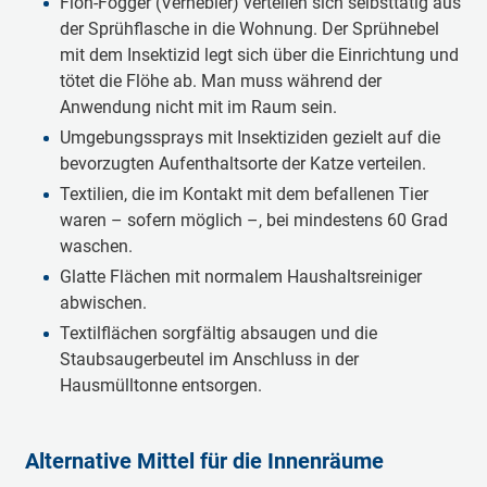
Floh-Fogger (Vernebler) verteilen sich selbsttätig aus
ausgewaschen werden. Die abgestorbenen Flöhe
der Sprühflasche in die Wohnung. Der Sprühnebel
können einfach mit einem Flohkamm aus dem Fell
mit dem Insektizid legt sich über die Einrichtung und
entfernt werden.
tötet die Flöhe ab. Man muss während der
Ein weiteres Rezept für ein Flohspray:
Die
Anwendung nicht mit im Raum sein.
Mischung setzt sich aus zwei Dritteln Apfelessig und
Umgebungssprays mit Insektiziden gezielt auf die
einem Drittel Wasser zusammen.
bevorzugten Aufenthaltsorte der Katze verteilen.
Das Fell mit Kokosöl behandeln:
Mehrere Tropfen
Textilien, die im Kontakt mit dem befallenen Tier
werden zwischen den Händen verrieben und in das
waren – sofern möglich –, bei mindestens 60 Grad
Katzenfell einmassiert. Nicht mit Wasser verdünnen.
waschen.
Durch die im Öl enthaltene Laurinsäure sterben die
Glatte Flächen mit normalem Haushaltsreiniger
Flöhe ab. Die Anwendung sollte alle zwei bis drei
abwischen.
Tage wiederholt werden, bis der Flohbefall
verschwunden ist.
Textilflächen sorgfältig absaugen und die
Staubsaugerbeutel im Anschluss in der
Selbstgemachte Flohhalsbänder:
Sie können auch
Hausmülltonne entsorgen.
ohne Chemie wirken. Man wickelt frisch gehackte
Minze in ein durchlässiges Baumwolltuch und
bindet es vorsichtig um den Hals der Katze.
Alternative Mittel für die Innenräume