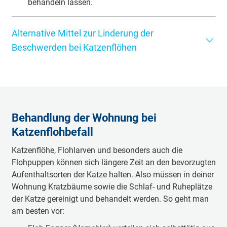
behandeln lassen.
Alternative Mittel zur Linderung der
Beschwerden bei Katzenflöhen
Ihrer Katze können Halter, sofern sie keinen schweren
Flohbefall hat, zudem mit alten Hausmitteln und
alternativen Methoden helfen, um die Beschwerden ein
wenig zu lindern. Hierfür kommen unter anderem Salz,
Behandlung der Wohnung bei
Essig oder ätherische Öle zum Einsatz. Auch diese Mittel
können wirken:
Katzenflohbefall
Einen Sud aus Rosmarinblättern zubereiten:
Katzenflöhe, Flohlarven und besonders auch die
Rosmarin eine Viertelstunde in Wasser kochen,
Flohpuppen können sich längere Zeit an den bevorzugten
abkühlen lassen und als Flohspray einsetzen. Die
Aufenthaltsorten der Katze halten. Also müssen in deiner
Behandlung mit diesem natürlichen Mittel
Wohnung Kratzbäume sowie die Schlaf- und Ruheplätze
funktioniert allerdings nur, wenn deine Katze nicht
der Katze gereinigt und behandelt werden. So geht man
wasserscheu ist, denn das Spray muss 20 Minuten
am besten vor:
einwirken und anschließend gründlich