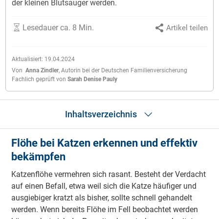
der kleinen Blutsauger werden.
Lesedauer ca. 8 Min.
Artikel teilen
Aktualisiert:
19.04.2024
Von
Anna Zindler
,
Autorin bei der Deutschen Familienversicherung
Fachlich geprüft von
Sarah Denise Pauly
Inhaltsverzeichnis
Flöhe bei Katzen erkennen und effektiv
Flöhe bei Katzen erkennen und effektiv bekämpfen
bekämpfen
Wissenswertes über den Katzenfloh
Vorkommen von Katzenflöhen
Katzenflöhe vermehren sich rasant. Besteht der Verdacht
Flöhe erkennen
Katzenflöhe behandeln
auf einen Befall, etwa weil sich die Katze häufiger und
Das hilft gegen Katzenflöhe
ausgiebiger kratzt als bisher, sollte schnell gehandelt
Behandlung der Wohnung bei Katzenflohbefall
werden. Wenn bereits Flöhe im Fell beobachtet werden
Katzenflöhe verhindern