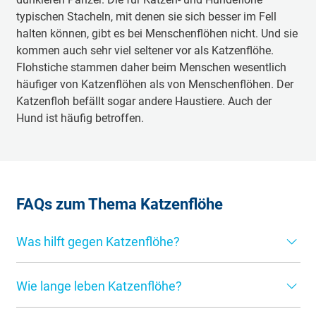
typischen Stacheln, mit denen sie sich besser im Fell
halten können, gibt es bei Menschenflöhen nicht. Und sie
kommen auch sehr viel seltener vor als Katzenflöhe.
Flohstiche stammen daher beim Menschen wesentlich
häufiger von Katzenflöhen als von Menschenflöhen. Der
Katzenfloh befällt sogar andere Haustiere. Auch der
Hund ist häufig betroffen.
FAQs zum Thema Katzenflöhe
Was hilft gegen Katzenflöhe?
Eine Katze, die häufig auch außerhalb des Hauses
Wie lange leben Katzenflöhe?
unterwegs ist, kann sich schnell Katzenflöhe einfangen.
Dagegen gibt es wirksame Hilfsmittel: Spot-on-Produkte,
Katzenflöhe erreichen bei günstigen Bedingungen eine