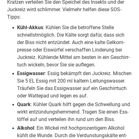
Krat­zen ver­tei­len Sie den Spei­chel des In­sekts und der
Juck­reiz wird schlim­mer. Viel­mehr hel­fen die­se SOS-
Tipps:
Kühl-Ak­kus
: Küh­len Sie die be­trof­fe­ne Stel­le
schnellst­mög­lich. Die Käl­te sorgt da­für, dass sich
der Biss nicht ent­zün­det. Auch ei­ne kal­te Gel­kom­
pres­se oder Eis­wür­fel ver­schaf­fen Lin­de­rung bei
Juck­reiz. Küh­len­de Mit­tel am bes­ten in ein Ge­schirr­
tuch wi­ckeln, be­vor Sie sie auf­le­gen.
Es­sig­was­ser
: Es­sig be­kämpft den Juck­reiz. Mi­schen
Sie 5 EL Es­sig mit 200 ml kal­tem Lei­tungs­was­ser.
Träu­feln Sie das Es­sig­was­ser auf ein Ge­schirr­tuch
oder Wat­te­pad und le­gen es auf.
Quark
: Küh­ler Quark hilft ge­gen die Schwel­lung und
wirkt ent­zün­dungs­hem­mend. Tra­gen Sie ei­nen Ess­
löf­fel auf und ver­tei­len ihn rund um den Biss.
Al­ko­hol
: Ein Wi­ckel mit hoch­pro­zen­ti­gem Al­ko­hol
kühlt die Wun­de. Durch die Ver­duns­tungs­käl­te ent­