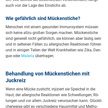
auch von der La­ge des Ein­stichs ab.
Wie gefährlich sind Mückenstiche?
Men­schen mit ei­nem ge­sun­den Im­mun­sys­tem müs­sen
sich kei­ne all­zu gro­ßen Sor­gen ma­chen. Mü­cken­sti­che
sind ge­ne­rell nicht ge­fähr­lich, sie kön­nen aber läs­tig sein
und in sel­te­nen Fäl­len zu all­er­gi­schen Re­ak­tio­nen füh­ren
und in ei­ni­gen Tei­len der Welt Krank­hei­ten wie Zi­ka, Den­
gue oder
Ma­la­ria
über­tra­gen.
Behandlung von Mückenstichen mit
Juckreiz
Wenn ei­ne Mü­cke zu­sticht, in­ji­ziert sie Spei­chel in die
Haut, der all­er­gi­sche Re­ak­tio­nen wie Schwel­lun­gen, Rö­
tun­gen und vor al­lem Juck­reiz ver­ur­sa­chen kann. Glück­li­
cher­wei­se gibt es ver­schie­de­ne Haus­mit­tel und Me­tho­