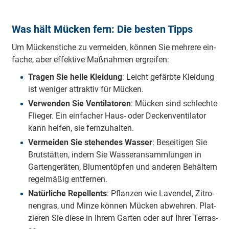
Was hält Mücken fern: Die besten Tipps
Um Mü­cken­sti­che zu ver­mei­den, kön­nen Sie meh­re­re ein­
fa­che, aber ef­fek­ti­ve Maß­nah­men er­grei­fen:
Tra­gen Sie hel­le Klei­dung
: Leicht ge­färb­te Klei­dung
ist we­ni­ger at­trak­tiv für Mü­cken.
Ver­wen­den Sie Ven­ti­la­to­ren
: Mü­cken sind schlech­te
Flie­ger. Ein ein­fa­cher Haus- oder De­cken­ven­ti­la­tor
kann hel­fen, sie fern­zu­hal­ten.
Ver­mei­den Sie ste­hen­des Was­ser
: Be­sei­ti­gen Sie
Brut­stät­ten, in­dem Sie Was­ser­an­samm­lun­gen in
Gar­ten­ge­rä­ten, Blu­men­töp­fen und an­de­ren Be­häl­tern
re­gel­mä­ßig ent­fer­nen.
Na­tür­li­che Re­pellents
: Pflan­zen wie La­ven­del, Zi­tro­
nen­gras, und Min­ze kön­nen Mü­cken ab­weh­ren. Plat­
zie­ren Sie die­se in Ih­rem Gar­ten oder auf Ih­rer Ter­ras­