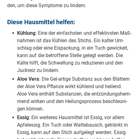
den, um die­se Sym­pto­me zu lin­dern.
Diese Hausmittel helfen:
Küh­lung
: Ei­ne der ein­fachs­ten und ef­fek­tivs­ten Maß­
nah­men ist das Küh­len des Stichs. Ein kal­ter Um­
schlag oder ei­ne Eis­pa­ckung, in ein Tuch ge­wi­ckelt,
kann auf die be­trof­fe­ne Stel­le ge­legt wer­den. Die
Käl­te hilft, die Schwel­lung zu re­du­zie­ren und den
Juck­reiz zu lin­dern.
Aloe Ve­ra
: Die Gel-ar­ti­ge Sub­stanz aus den Blät­tern
der Aloe Ve­ra Pflan­ze wirkt küh­lend und hei­lend.
Aloe Ve­ra ent­hält Sub­stan­zen, die ent­zün­dungs­hem­
mend wir­ken und den Hei­lungs­pro­zess be­schleu­ni­
gen kön­nen.
Es­sig
: Ein wei­te­res Haus­mit­tel ist Es­sig, vor al­lem
Ap­fel­es­sig. Ein Tuch oder Wat­te­bausch, ge­tränkt in
Es­sig, kann auf den Stich auf­ge­legt wer­den. Es­sig