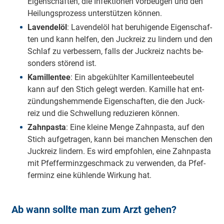
Ei­gen­schaf­ten, die In­fek­tio­nen vor­beu­gen und den
Hei­lungs­pro­zess un­ter­stüt­zen kön­nen.
La­ven­del­öl
: La­ven­del­öl hat be­ru­hi­gen­de Ei­gen­schaf­
ten und kann hel­fen, den Juck­reiz zu lin­dern und den
Schlaf zu ver­bes­sern, falls der Juck­reiz nachts be­
son­ders stö­rend ist.
Ka­mil­len­tee
: Ein ab­ge­kühl­ter Ka­mil­len­te­e­beu­tel
kann auf den Stich ge­legt wer­den. Ka­mil­le hat ent­
zün­dungs­hem­men­de Ei­gen­schaf­ten, die den Juck­
reiz und die Schwel­lung re­du­zie­ren kön­nen.
Zahn­pas­ta
: Ei­ne klei­ne Men­ge Zahn­pas­ta, auf den
Stich auf­ge­tra­gen, kann bei man­chen Men­schen den
Juck­reiz lin­dern. Es wird emp­foh­len, ei­ne Zahn­pas­ta
mit Pfef­fer­minz­ge­schmack zu ver­wen­den, da Pfef­
fer­minz ei­ne küh­len­de Wir­kung hat.
Ab wann sollte man zum Arzt gehen?