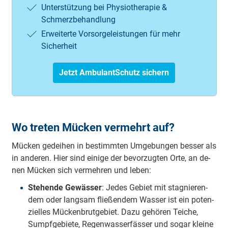
Unterstützung bei Physiotherapie &
Schmerzbehandlung
Erweiterte Vorsorgeleistungen für mehr
Sicherheit
Jetzt AmbulantSchutz sichern
Wo treten Mücken vermehrt auf?
Mü­cken ge­dei­hen in be­stimm­ten Um­ge­bun­gen bes­ser als
in an­de­ren. Hier sind ei­ni­ge der be­vor­zug­ten Or­te, an de­
nen Mü­cken sich ver­meh­ren und le­ben:
Ste­hen­de Ge­wäs­ser
: Je­des Ge­biet mit sta­gnie­ren­
dem oder lang­sam flie­ßen­dem Was­ser ist ein po­ten­
zi­el­les Mü­cken­brut­ge­biet. Da­zu ge­hö­ren Tei­che,
Sumpf­ge­bie­te, Re­gen­was­ser­fäs­ser und so­gar klei­ne