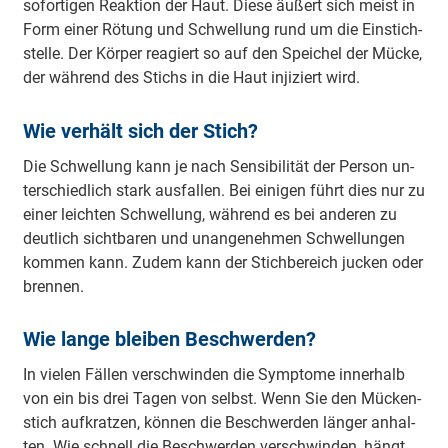
so­for­ti­gen Re­ak­ti­on der Haut. Die­se äu­ßert sich meist in
Form ei­ner Rö­tung und Schwel­lung rund um die Ein­stich­
stel­le. Der Kör­per re­agiert so auf den Spei­chel der Mü­cke,
der wäh­rend des Stichs in die Haut in­ji­ziert wird.
Wie verhält sich der Stich?
Die Schwel­lung kann je nach Sen­si­bi­li­tät der Per­son un­
ter­schied­lich stark aus­fal­len. Bei ei­ni­gen führt dies nur zu
ei­ner leich­ten Schwel­lung, wäh­rend es bei an­de­ren zu
deut­lich sicht­ba­ren und un­an­ge­neh­men Schwel­lun­gen
kom­men kann. Zu­dem kann der Stich­be­reich ju­cken oder
bren­nen.
Wie lange bleiben Beschwerden?
In vie­len Fäl­len ver­schwin­den die Sym­pto­me in­ner­halb
von ein bis drei Ta­gen von selbst. Wenn Sie den Mü­cken­
stich auf­krat­zen, kön­nen die Be­schwer­den län­ger an­hal­
ten. Wie schnell die Be­schwer­den ver­schwin­den, hängt