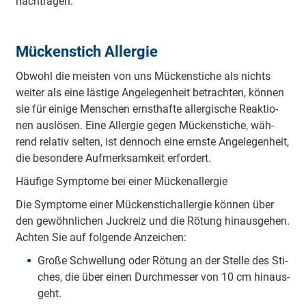
nach­tra­gen.
Mückenstich Allergie
Ob­wohl die meis­ten von uns Mü­cken­sti­che als nichts
wei­ter als ei­ne läs­ti­ge An­ge­le­gen­heit be­trach­ten, kön­nen
sie für ei­ni­ge Men­schen ernst­haf­te all­er­gi­sche Re­ak­tio­
nen aus­lö­sen. Ei­ne All­er­gie ge­gen Mü­cken­sti­che, wäh­
rend re­la­tiv sel­ten, ist den­noch ei­ne erns­te An­ge­le­gen­heit,
die be­son­de­re Auf­merk­sam­keit er­for­dert.
Häu­fi­ge Sym­pto­me bei ei­ner Mü­cken­all­er­gie
Die Sym­pto­me ei­ner Mü­cken­stich­all­er­gie kön­nen über
den ge­wöhn­li­chen Juck­reiz und die Rö­tung hin­aus­ge­hen.
Ach­ten Sie auf fol­gen­de An­zei­chen:
Gro­ße Schwel­lung oder Rö­tung an der Stel­le des Sti­
ches, die über ei­nen Durch­mes­ser von 10 cm hin­aus­
geht.