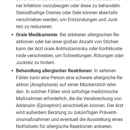
ner In­fek­ti­on vor­zu­beu­gen oder die­se zu be­han­deln.
Ste­ro­id­hal­ti­ge Cremes oder Ge­le kön­nen eben­falls
ver­schrie­ben wer­den, um Ent­zün­dun­gen und Juck­
reiz zu re­du­zie­ren.
Ora­le Me­di­ka­men­te
: Bei stär­ke­ren all­er­gi­schen Re­
ak­tio­nen oder bei ei­ner gro­ßen An­zahl von Sti­chen
kann der Arzt ora­le An­ti­hist­ami­ni­ka oder Kor­tik­kos­te­
ro­ide ver­schrei­ben, um Schwel­lun­gen, Rö­tun­gen oder
Juck­reiz zu lin­dern.
Be­hand­lung all­er­gi­scher Re­ak­tio­nen
: In sel­te­nen
Fäl­len kann ei­ne Per­son ei­ne schwe­re all­er­gi­sche Re­
ak­ti­on (Ana­phy­la­xie) auf ei­nen Mü­cken­stich er­lei­
den. In sol­chen Fäl­len sind so­for­ti­ge me­di­zi­ni­sche
Maß­nah­men er­for­der­lich, die die Ver­ab­rei­chung von
Ad­re­na­lin (Epi­ne­phrin) ein­schlie­ßen kön­nen. Der Arzt
wird au­ßer­dem Be­ra­tung zu zu­künf­ti­gen Prä­ven­ti­
ons­maß­nah­men und even­tu­ell die Aus­stel­lung ei­nes
Not­fall­sets für all­er­gi­sche Re­ak­tio­nen an­bie­ten.