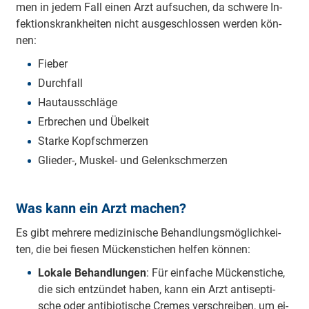
men in je­dem Fall ei­nen Arzt auf­su­chen, da schwe­re In­
fek­ti­ons­krank­hei­ten nicht aus­ge­schlos­sen wer­den kön­
nen:
Fie­ber
Durch­fall
Haut­aus­schlä­ge
Er­bre­chen und Übel­keit
Star­ke Kopf­schmer­zen
Glie­der-, Mus­kel- und Ge­lenk­schmer­zen
Was kann ein Arzt machen?
Es gibt meh­re­re me­di­zi­ni­sche Be­hand­lungs­mög­lich­kei­
ten, die bei fie­sen Mü­cken­sti­chen hel­fen kön­nen:
Lo­ka­le Be­hand­lun­gen
: Für ein­fa­che Mü­cken­sti­che,
die sich ent­zün­det ha­ben, kann ein Arzt an­ti­sep­ti­
sche oder an­ti­bio­ti­sche Cremes ver­schrei­ben, um ei­