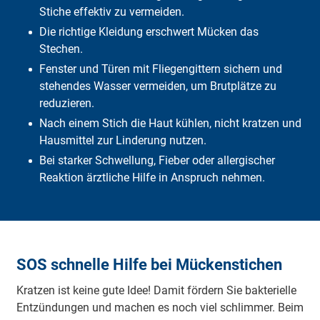
Allergie
Stiche effektiv zu vermeiden.
Vorkommen
Die richtige Kleidung erschwert Mücken das
Häufige Fragen
Stechen.
Fazit
Fenster und Türen mit Fliegengittern sichern und
stehendes Wasser vermeiden, um Brutplätze zu
reduzieren.
Nach einem Stich die Haut kühlen, nicht kratzen und
Hausmittel zur Linderung nutzen.
Bei starker Schwellung, Fieber oder allergischer
Reaktion ärztliche Hilfe in Anspruch nehmen.
SOS schnelle Hilfe bei Mückenstichen
Krat­zen ist kei­ne gu­te Idee! Da­mit för­dern Sie bak­te­ri­el­le
Ent­zün­dun­gen und ma­chen es noch viel schlim­mer. Beim