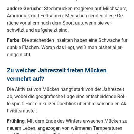
an­de­re Ge­rü­che
: Stech­mü­cken re­agie­ren auf Milch­säu­re,
Am­mo­ni­ak und Fett­säu­ren. Men­schen sen­den die­se Ge­
rü­che vor al­lem nach dem Sport aus, wenn sie ver­
schwitzt und auf­ge­heizt sind.
Far­be
: Die ste­chen­den In­sek­ten ha­ben ei­ne Schwä­che für
dunk­le Flä­chen. Wor­an das liegt, weiß man bis­her al­ler­
dings nicht.
Zu welcher Jahreszeit treten Mücken
vermehrt auf?
Die Ak­ti­vi­tät von Mü­cken hängt stark von der Jah­res­zeit
ab, wo­bei die geo­gra­fi­sche La­ge ei­ne ent­schei­den­de Rol­
le spielt. Hier ein kur­zer Über­blick über ih­re sai­so­na­len Ak­
ti­vi­täts­mus­ter:
Früh­ling
: Mit dem En­de des Win­ters er­wa­chen Mü­cken zu
neu­em Le­ben, an­ge­zo­gen von wär­me­ren Tem­pe­ra­tu­ren