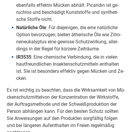
eben­falls ef­fek­tiv Mü­cken ab­hält. Pi­ca­ri­din ist ge­
ruch­los und be­schä­digt Kunst­stof­fe und syn­the­ti­
sche Stof­fe nicht.
Na­tür­li­che Öle
: Für die­je­ni­gen, die ei­ne na­tür­li­che
Op­ti­on be­vor­zu­gen, bie­ten äthe­ri­sche Öle wie Zi­tro­
nen­eu­ka­lyp­tus ei­ne ge­wis­se Schutz­wir­kung, al­ler­
dings in der Re­gel für kür­ze­re Zeit­räu­me.
IR3535
: Ei­ne che­mi­sche Ver­bin­dung, die in vie­len
haut­freund­li­chen In­sek­ten­schutz­mit­teln ent­hal­ten
ist. Sie ist be­son­ders ef­fek­tiv ge­gen Mü­cken und Ze­
cken.
Es ist wich­tig zu be­ach­ten, dass die Wirk­sam­keit von Mü­
cken­schutz­mit­tel­von der Kon­zen­tra­ti­on der Wirk­stof­fe,
der Auf­trags­me­tho­de und der Schwei­ß­pro­duk­ti­on der
Per­son ab­hän­gen kann. Für den bes­ten Schutz soll­ten
Sie An­wei­sun­gen auf den Pro­duk­ten sorg­fäl­tig fol­gen
und bei län­ge­ren Auf­ent­hal­ten im Frei­en re­gel­mä­ßig