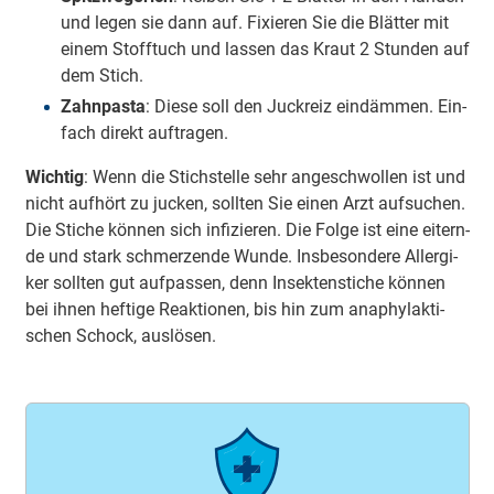
und le­gen sie dann auf. Fi­xie­ren Sie die Blät­ter mit
ei­nem Stoff­tuch und las­sen das Kraut 2 Stun­den auf
dem Stich.
Zahn­pas­ta
: Die­se soll den Juck­reiz ein­däm­men. Ein­
fach di­rekt auf­tra­gen.
Wich­tig
: Wenn die Stich­stel­le sehr an­ge­schwol­len ist und
nicht auf­hört zu ju­cken, soll­ten Sie ei­nen Arzt auf­su­chen.
Die Sti­che kön­nen sich in­fi­zie­ren. Die Fol­ge ist ei­ne ei­tern­
de und stark schmer­zen­de Wun­de. Ins­be­son­de­re All­er­gi­
ker soll­ten gut auf­pas­sen, denn In­sek­ten­sti­che kön­nen
bei ih­nen hef­ti­ge Re­ak­tio­nen, bis hin zum ana­phy­lak­ti­
schen Schock, aus­lö­sen.