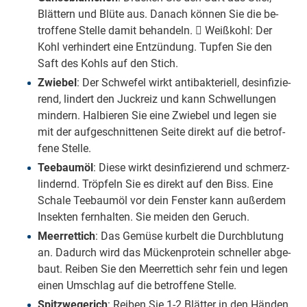
Blät­tern und Blü­te aus. Da­nach kön­nen Sie die be­
trof­fe­ne Stel­le da­mit be­han­deln.  Wei­ß­kohl: Der
Kohl ver­hin­dert ei­ne Ent­zün­dung. Tup­fen Sie den
Saft des Kohls auf den Stich.
Zwie­bel
: Der Schwe­fel wirkt an­ti­bak­te­ri­ell, des­in­fi­zie­
rend, lin­dert den Juck­reiz und kann Schwel­lun­gen
min­dern. Hal­bie­ren Sie ei­ne Zwie­bel und le­gen sie
mit der auf­ge­schnit­te­nen Sei­te di­rekt auf die be­trof­
fe­ne Stel­le.
Tee­bau­m­öl
: Die­se wirkt des­in­fi­zie­rend und schmerz­
lin­dernd. Tröp­feln Sie es di­rekt auf den Biss. Ei­ne
Scha­le Tee­bau­m­öl vor dein Fens­ter kann au­ßer­dem
In­sek­ten fern­hal­ten. Sie mei­den den Ge­ruch.
Meer­ret­tich
: Das Ge­mü­se kur­belt die Durch­blu­tung
an. Da­durch wird das Mü­cken­pro­te­in schnel­ler ab­ge­
baut. Rei­ben Sie den Meer­ret­tich sehr fein und le­gen
ei­nen Um­schlag auf die be­trof­fe­ne Stel­le.
Spitz­we­ge­rich
: Rei­ben Sie 1-2 Blät­ter in den Hän­den