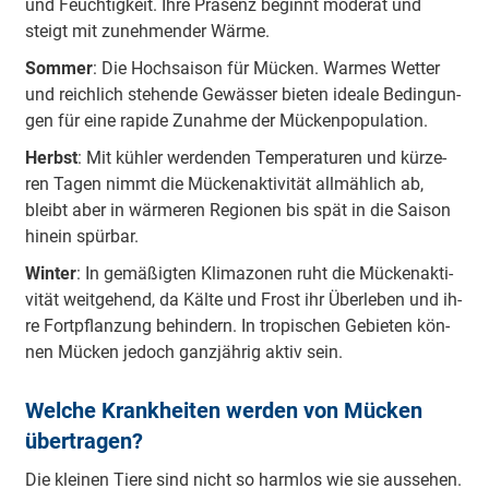
und Feuch­tig­keit. Ih­re Prä­senz be­ginnt mo­derat und
steigt mit zu­neh­men­der Wär­me.
Som­mer
: Die Hoch­sai­son für Mü­cken. War­mes Wet­ter
und reich­lich ste­hen­de Ge­wäs­ser bie­ten idea­le Be­din­gun­
gen für ei­ne ra­pi­de Zu­nah­me der Mü­cken­po­pu­la­ti­on.
Herbst
: Mit küh­ler wer­den­den Tem­pe­ra­tu­ren und kür­ze­
ren Ta­gen nimmt die Mü­cken­ak­ti­vi­tät all­mäh­lich ab,
bleibt aber in wär­me­ren Re­gio­nen bis spät in die Sai­son
hin­ein spür­bar.
Win­ter
: In ge­mä­ßig­ten Kli­ma­zo­nen ruht die Mü­cken­ak­ti­
vi­tät weit­ge­hend, da Käl­te und Frost ihr Über­le­ben und ih­
re Fort­pflan­zung be­hin­dern. In tro­pi­schen Ge­bie­ten kön­
nen Mü­cken je­doch ganz­jäh­rig ak­tiv sein.
Welche Krankheiten werden von Mücken
übertragen?
Die klei­nen Tie­re sind nicht so harm­los wie sie aus­se­hen.