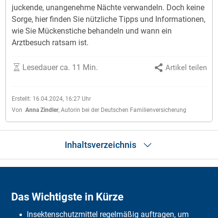
juckende, unangenehme Nächte verwandeln. Doch keine
Sorge, hier finden Sie nützliche Tipps und Informationen,
wie Sie Mückenstiche behandeln und wann ein
Arztbesuch ratsam ist.
Lesedauer ca. 11 Min.
Artikel teilen
Erstellt:
16.04.2024, 16:27
Uhr
Von
Anna Zindler
,
Autorin bei der Deutschen Familienversicherung
Inhaltsverzeichnis
Das Wichtigste in Kürze
SOS Hilfe
Das Wichtigste in Kürze
Symptome
Behandlung
Insektenschutzmittel regelmäßig auftragen, um
Mückenstiche vorbeugen