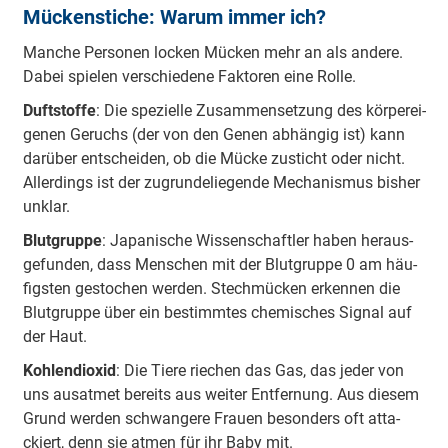
Mückenstiche: Warum immer ich?
Man­che Per­so­nen lo­cken Mü­cken mehr an als an­de­re.
Da­bei spie­len ver­schie­de­ne Fak­to­ren ei­ne Rol­le.
Duft­stof­fe
: Die spe­zi­el­le Zu­sam­men­set­zung des kör­per­ei­
ge­nen Ge­ruchs (der von den Ge­nen ab­hän­gig ist) kann
dar­über ent­schei­den, ob die Mü­cke zu­sticht oder nicht.
Al­ler­dings ist der zu­grun­de­lie­gen­de Me­cha­nis­mus bis­her
un­klar.
Blut­grup­pe
: Ja­pa­ni­sche Wis­sen­schaft­ler ha­ben her­aus­
ge­fun­den, dass Men­schen mit der Blut­grup­pe 0 am häu­
figs­ten ge­sto­chen wer­den. Stech­mü­cken er­ken­nen die
Blut­grup­pe über ein be­stimm­tes che­mi­sches Si­gnal auf
der Haut.
Koh­len­di­oxid
: Die Tie­re rie­chen das Gas, das je­der von
uns aus­at­met be­reits aus wei­ter Ent­fer­nung. Aus die­sem
Grund wer­den schwan­ge­re Frau­en be­son­ders oft at­ta­
ckiert, denn sie at­men für ihr Ba­by mit.