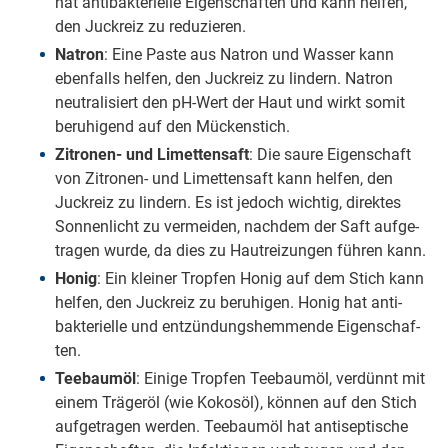
hat an­ti­bak­te­ri­el­le Ei­gen­schaf­ten und kann hel­fen,
den Juck­reiz zu re­du­zie­ren.
Na­tron
: Ei­ne Pas­te aus Na­tron und Was­ser kann
eben­falls hel­fen, den Juck­reiz zu lin­dern. Na­tron
neu­tra­li­siert den pH-Wert der Haut und wirkt so­mit
be­ru­hi­gend auf den Mü­cken­stich.
Zi­tro­nen- und Li­met­ten­saft
: Die sau­re Ei­gen­schaft
von Zi­tro­nen- und Li­met­ten­saft kann hel­fen, den
Juck­reiz zu lin­dern. Es ist je­doch wich­tig, di­rek­tes
Son­nen­licht zu ver­mei­den, nach­dem der Saft auf­ge­
tra­gen wur­de, da dies zu Haut­rei­zun­gen füh­ren kann.
Ho­nig
: Ein klei­ner Trop­fen Ho­nig auf dem Stich kann
hel­fen, den Juck­reiz zu be­ru­hi­gen. Ho­nig hat an­ti­
bak­te­ri­el­le und ent­zün­dungs­hem­men­de Ei­gen­schaf­
ten.
Tee­bau­m­öl
: Ei­ni­ge Trop­fen Tee­bau­m­öl, ver­dünnt mit
ei­nem Trä­ge­r­öl (wie Ko­kos­öl), kön­nen auf den Stich
auf­ge­tra­gen wer­den. Tee­bau­m­öl hat an­ti­sep­ti­sche