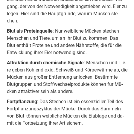
gang, der von der Not­wen­dig­keit an­ge­trie­ben wird, Ei­er zu
le­gen. Hier sind die Haupt­grün­de, war­um Mü­cken ste­
chen:
Blut als Pro­te­in­quel­le
: Nur weib­li­che Mü­cken ste­chen
Men­schen und Tie­re, um an ihr Blut zu kom­men. Das
Blut ent­hält Pro­te­ine und an­de­re Nähr­stof­fe, die für die
Ent­wick­lung ih­rer Ei­er not­wen­dig sind.
At­trak­ti­on durch che­mi­sche Si­gna­le
: Men­schen und Tie­
re ge­ben Koh­len­di­oxid, Schweiß und Kör­per­wär­me ab, die
Mü­cken aus gro­ßer Ent­fer­nung an­lo­cken. Be­stimm­te
Blut­grup­pen und Stoff­wech­sel­pro­duk­te kön­nen für Mü­
cken at­trak­ti­ver sein als an­de­re.
Fort­pflan­zung
: Das Ste­chen ist ein es­sen­zi­el­ler Teil des
Fort­pflan­zungs­zy­klus der Mü­cke. Durch das Sam­meln
von Blut kön­nen weib­li­che Mü­cken die Ei­ab­la­ge und da­
mit die Fort­set­zung ih­rer Art si­chern.