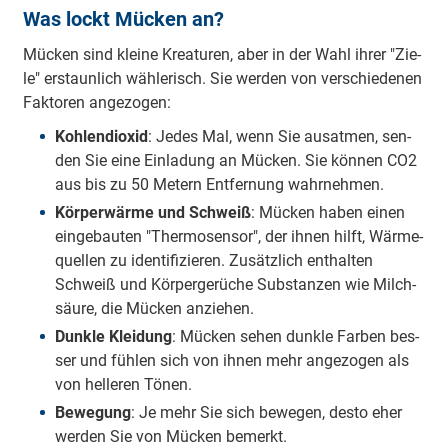
Was lockt Mücken an?
Mü­cken sind klei­ne Krea­tu­ren, aber in der Wahl ih­rer "Zie­
le" er­staun­lich wäh­le­risch. Sie wer­den von ver­schie­de­nen
Fak­to­ren an­ge­zo­gen:
Koh­len­di­oxid
: Je­des Mal, wenn Sie aus­at­men, sen­
den Sie ei­ne Ein­la­dung an Mü­cken. Sie kön­nen CO2
aus bis zu 50 Me­tern Ent­fer­nung wahr­neh­men.
Kör­per­wär­me und Schweiß
: Mü­cken ha­ben ei­nen
ein­ge­bau­ten "Ther­mo­sen­sor", der ih­nen hilft, Wär­me­
quel­len zu iden­ti­fi­zie­ren. Zu­sätz­lich ent­hal­ten
Schweiß und Kör­per­ge­rü­che Sub­stan­zen wie Milch­
säu­re, die Mü­cken an­zie­hen.
Dunk­le Klei­dung
: Mü­cken se­hen dunk­le Far­ben bes­
ser und füh­len sich von ih­nen mehr an­ge­zo­gen als
von hel­le­ren Tö­nen.
Be­we­gung
: Je mehr Sie sich be­we­gen, des­to eher
wer­den Sie von Mü­cken be­merkt.