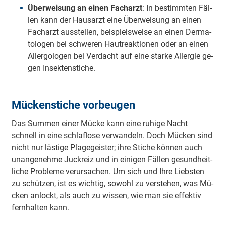
Über­wei­sung an ei­nen Fach­arzt
: In be­stimm­ten Fäl­
len kann der Haus­arzt ei­ne Über­wei­sung an ei­nen
Fach­arzt aus­stel­len, bei­spiels­wei­se an ei­nen Der­ma­
to­lo­gen bei schwe­ren Haut­re­ak­tio­nen oder an ei­nen
All­er­go­lo­gen bei Ver­dacht auf ei­ne star­ke All­er­gie ge­
gen In­sek­ten­sti­che.
Mückenstiche vorbeugen
Das Sum­men ei­ner Mü­cke kann ei­ne ru­hi­ge Nacht
schnell in ei­ne schlaf­lo­se ver­wan­deln. Doch Mü­cken sind
nicht nur läs­ti­ge Pla­ge­geis­ter; ih­re Sti­che kön­nen auch
un­an­ge­neh­me Juck­reiz und in ei­ni­gen Fäl­len ge­sund­heit­
li­che Pro­ble­me ver­ur­sa­chen. Um sich und Ih­re Liebs­ten
zu schüt­zen, ist es wich­tig, so­wohl zu ver­ste­hen, was Mü­
cken an­lockt, als auch zu wis­sen, wie man sie ef­fek­tiv
fern­hal­ten kann.