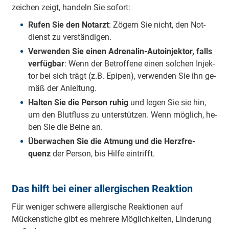
zei­chen zeigt, han­deln Sie so­fort:
Ru­fen Sie den Not­arzt
: Zö­gern Sie nicht, den Not­
dienst zu ver­stän­di­gen.
Ver­wen­den Sie ei­nen Ad­re­na­lin-Au­to­in­jek­tor, falls
ver­füg­bar
: Wenn der Be­trof­fe­ne ei­nen sol­chen In­jek­
tor bei sich trägt (z.B. Epipen), ver­wen­den Sie ihn ge­
mäß der An­lei­tung.
Hal­ten Sie die Per­son ru­hig
und le­gen Sie sie hin,
um den Blut­fluss zu un­ter­stüt­zen. Wenn mög­lich, he­
ben Sie die Bei­ne an.
Über­wa­chen Sie die At­mung und die Herz­fre­
quenz
der Per­son, bis Hil­fe ein­trifft.
Das hilft bei einer allergischen Reaktion
Für weniger schwere allergische Reaktionen auf
Mückenstiche gibt es mehrere Möglichkeiten, Linderung