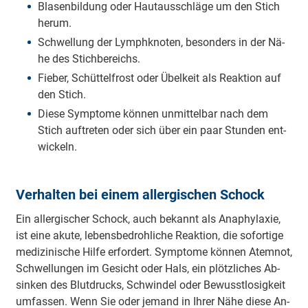
Bla­sen­bil­dung oder Haut­aus­schlä­ge um den Stich
her­um.
Schwel­lung der Lymph­kno­ten, be­son­ders in der Nä­
he des Stich­be­reichs.
Fie­ber, Schüt­tel­frost oder Übel­keit als Re­ak­ti­on auf
den Stich.
Die­se Sym­pto­me kön­nen un­mit­tel­bar nach dem
Stich auf­tre­ten oder sich über ein paar Stun­den ent­
wi­ckeln.
Verhalten bei einem allergischen Schock
Ein all­er­gi­scher Schock, auch be­kannt als Ana­phy­la­xie,
ist ei­ne aku­te, le­bens­be­droh­li­che Re­ak­ti­on, die so­for­ti­ge
me­di­zi­ni­sche Hil­fe er­for­dert. Sym­pto­me kön­nen Atem­not,
Schwel­lun­gen im Ge­sicht oder Hals, ein plötz­li­ches Ab­
sin­ken des Blut­drucks, Schwin­del oder Be­wusst­lo­sig­keit
um­fas­sen. Wenn Sie oder je­mand in Ih­rer Nä­he die­se An­