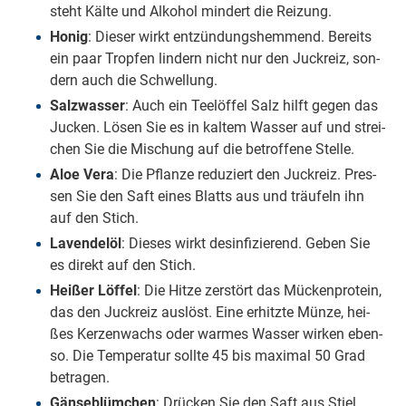
steht Käl­te und Al­ko­hol min­dert die Rei­zung.
Ho­nig
: Die­ser wirkt ent­zün­dungs­hem­mend. Be­reits
ein paar Trop­fen lin­dern nicht nur den Juck­reiz, son­
dern auch die Schwel­lung.
Salz­was­ser
: Auch ein Tee­löf­fel Salz hilft ge­gen das
Ju­cken. Lö­sen Sie es in kal­tem Was­ser auf und strei­
chen Sie die Mi­schung auf die be­trof­fe­ne Stel­le.
Aloe Ve­ra
: Die Pflan­ze re­du­ziert den Juck­reiz. Pres­
sen Sie den Saft ei­nes Blatts aus und träu­feln ihn
auf den Stich.
La­ven­del­öl
: Die­ses wirkt des­in­fi­zie­rend. Ge­ben Sie
es di­rekt auf den Stich.
Hei­ßer Löf­fel
: Die Hit­ze zer­stört das Mü­cken­pro­te­in,
das den Juck­reiz aus­löst. Ei­ne er­hitz­te Mün­ze, hei­
ßes Ker­zen­wachs oder war­mes Was­ser wir­ken eben­
so. Die Tem­pe­ra­tur soll­te 45 bis ma­xi­mal 50 Grad
be­tra­gen.
Gän­se­blüm­chen
: Drü­cken Sie den Saft aus Stiel,