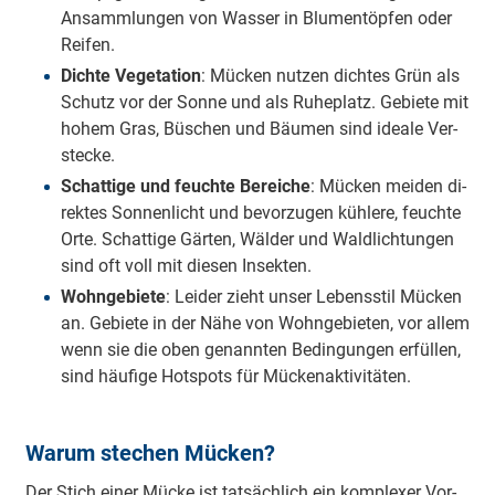
An­samm­lun­gen von Was­ser in Blu­men­töp­fen oder
Rei­fen.
Dich­te Ve­ge­ta­ti­on
: Mü­cken nut­zen dich­tes Grün als
Schutz vor der Son­ne und als Ru­he­platz. Ge­bie­te mit
ho­hem Gras, Bü­schen und Bäu­men sind idea­le Ver­
ste­cke.
Schat­ti­ge und feuch­te Be­rei­che
: Mü­cken mei­den di­
rek­tes Son­nen­licht und be­vor­zu­gen küh­le­re, feuch­te
Or­te. Schat­ti­ge Gär­ten, Wäl­der und Wald­lich­tun­gen
sind oft voll mit die­sen In­sek­ten.
Wohn­ge­bie­te
: Lei­der zieht un­ser Le­bens­stil Mü­cken
an. Ge­bie­te in der Nä­he von Wohn­ge­bie­ten, vor al­lem
wenn sie die oben ge­nann­ten Be­din­gun­gen er­fül­len,
sind häu­fi­ge Hot­spots für Mü­cken­ak­ti­vi­tä­ten.
Warum stechen Mücken?
Der Stich ei­ner Mü­cke ist tat­säch­lich ein kom­ple­xer Vor­