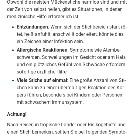
Ob­wohl die meis­ten Mü­cken­sti­che harm­los sind und mit
der Zeit von selbst hei­len, gibt es Si­tua­tio­nen, in de­nen
me­di­zi­ni­sche Hil­fe er­for­der­lich ist:
Ent­zün­dun­gen
: Wenn sich der Stich­be­reich stark rö­
tet, heiß an­fühlt, an­schwillt oder ei­tert, könn­te dies
ein Zei­chen ei­ner In­fek­ti­on sein.
All­er­gi­sche Re­ak­tio­nen
: Sym­pto­me wie Atem­be­
schwer­den, Schwel­lun­gen im Ge­sicht oder am Hals
und ein plötz­li­ches Ge­fühl von Schwä­che er­for­dern
so­for­ti­ge ärzt­li­che Hil­fe.
Vie­le Sti­che auf ein­mal
: Ei­ne gro­ße An­zahl von Sti­
chen kann zu ei­ner über­mä­ßi­gen Re­ak­ti­on des Kör­
pers füh­ren, be­son­ders bei Kin­dern oder Per­so­nen
mit schwa­chem Im­mun­sys­tem.
Ach­tung!
Nach Rei­sen in tro­pi­sche Län­der oder Ri­si­ko­ge­bie­te und
ei­nen Stich be­mer­ken, soll­ten Sie bei fol­gen­den Sym­pto­