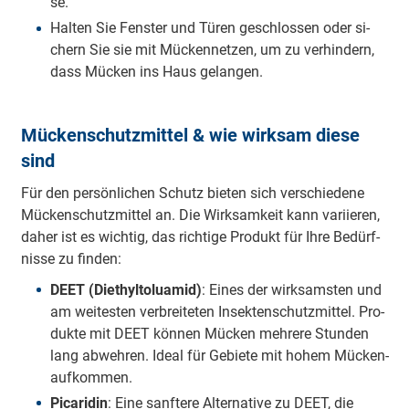
se.
Hal­ten Sie Fens­ter und Tü­ren ge­schlos­sen oder si­
chern Sie sie mit Mü­cken­net­zen, um zu ver­hin­dern,
dass Mü­cken ins Haus ge­lan­gen.
Mückenschutzmittel & wie wirksam diese
sind
Für den per­sön­li­chen Schutz bie­ten sich ver­schie­de­ne
Mü­cken­schutz­mit­tel an. Die Wirk­sam­keit kann va­ri­ie­ren,
da­her ist es wich­tig, das rich­ti­ge Pro­dukt für Ih­re Be­dürf­
nis­se zu fin­den:
DE­ET (Diet­hyl­to­lu­a­mid)
: Ei­nes der wirk­sams­ten und
am wei­tes­ten ver­brei­te­ten In­sek­ten­schutz­mit­tel. Pro­
duk­te mit DE­ET kön­nen Mü­cken meh­re­re Stun­den
lang ab­weh­ren. Ide­al für Ge­bie­te mit ho­hem Mü­cken­
auf­kom­men.
Pi­ca­ri­din
: Ei­ne sanf­te­re Al­ter­na­ti­ve zu DE­ET, die