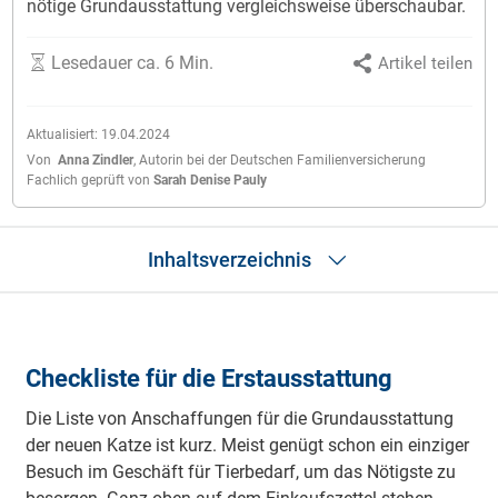
nötige Grundausstattung vergleichsweise überschaubar.
Lesedauer ca. 6 Min.
Artikel teilen
Aktualisiert:
19.04.2024
Von
Anna Zindler
,
Autorin bei der Deutschen Familienversicherung
Fachlich geprüft von
Sarah Denise Pauly
Inhaltsverzeichnis
Checkliste
Grundausstattung
Checkliste für die Erstausstattung
Die Fahrt nach Hause
Katzenfutter
Die Liste von Anschaffungen für die Grundausstattung
Häufige Fragen
der neuen Katze ist kurz. Meist genügt schon ein einziger
Besuch im Geschäft für Tierbedarf, um das Nötigste zu