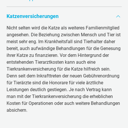
Entsprechend groß ist das Produktangebot im
Produktes ist es oft hilfreich, das Tierheim oder den
regelmäßig mit Bürsten, Kämmen oder
Fachhandel. Manches Katzenspielzeug funktioniert
Wenn der Vermieter die Haltung von Tieren erlaubt, ist er
Züchter zu fragen. Das gilt besonders für die Information,
Fellpflegehandschuhen unterstützen. Zum einen lieben
sogar elektrisch.Oft lösen aber auch simple
Katzenversicherungen
vielleicht auch bereit, den Einbau einer Katzenklappe zu
welche Katzenstreu bei ihnen eingesetzt wird. Die
Katzen diese Art der Führsorge. Zum anderen ist die
Alltagsgegenstände wie Wollknäule oder Pappkartons
akzeptieren. Für die Tiere bedeutet das einen großen
Entscheidung für die gleiche Marke kann den Wechsel
regelmäßige Fellpflege bei bestimmten
Katzenrassen
mit
Nicht selten wird die Katze als weiteres Familienmitglied
echte Begeisterung aus.
Gewinn an Eigenständigkeit. In der Stadt ist diese Art von
ins neue Umfeld erheblich erleichtern. Katzen sind
langem Fell eine unvermeidliche Notwendigkeit. In
angesehen. Die Beziehung zwischen Mensch und Tier ist
Freigang allerdings meist nicht möglich oder einfach zu
ausgeprägte Gewohnheitstiere.
diesem Zusammenhang kann auch eine Fusselrolle für
meist sehr eng. Im Krankheitsfall sind Tierhalter daher
gefährlich. Hier müssen Katzen mit gezielten
die Polstermöbel gute Dienste leisten.
bereit, auch aufwändige Behandlungen für die Genesung
Vorsorgemaßnahmen am Verlassen der heimischen
ihrer Katze zu finanzieren. Vor dem Hintergrund der
Räumlichkeiten gehindert werden. Für offenstehende
entstehenden Tierarztkosten kann auch eine
Fenster sind spezielle Schutzgitter erhältlich. Ein
Tierkrankenversicherung für die Katze hilfreich sein.
Sicherungsnetz hält die Katze auf dem Balkon davon ab,
Denn seit dem Inkrafttreten der neuen Gebührenordnung
über die Brüstung in andere Stockwerke oder auf das
für Tierärzte sind die Honorare für viele ärztliche
Dach zu klettern.
Leistungen deutlich gestiegen. Je nach Vertrag kann
man mit der Tierkrankenversicherung die erheblichen
Kosten für Operationen oder auch weitere Behandlungen
absichern.