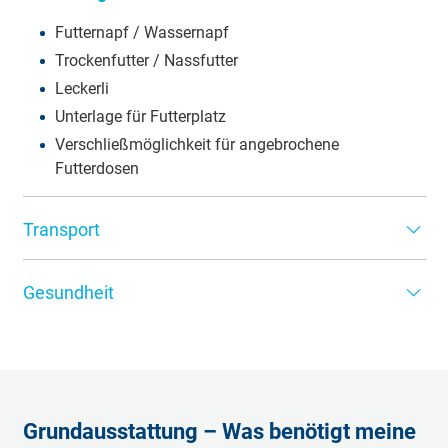
Futternapf / Wassernapf
Trockenfutter / Nassfutter
Leckerli
Unterlage für Futterplatz
Verschließmöglichkeit für angebrochene
Futterdosen
Transport
Transportbox
Gesundheit
EU-Heimtierausweis für Auslandsreisen
Reiseproviant
Katzenkrankenversicherung
Zeckenzange
Pinzette
Fellbürste / Kamm / Fellpflegehandschuh
Grundausstattung – Was benötigt meine
Erste-Hilfe-Set