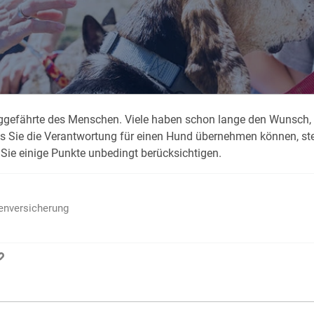
Krank im Urlaub
Das
Reiseapotheke
Das
Packliste Urlaub
Aus
eggefährte des Menschen. Viele haben schon lange den Wunsch, e
Portugal Urlaub
Kur
s Sie die Verantwortung für einen Hund übernehmen können, ste
Urlaub mit Kindern
Rau
Sie einige Punkte unbedingt berücksichtigen.
ienversicherung