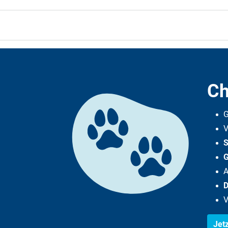
Ch
G
V
S
G
A
V
Jet