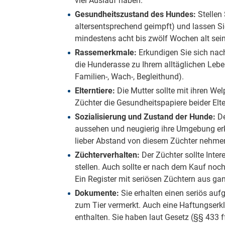
viel Auslauf haben.
Gesundheitszustand des Hundes:
Stellen
altersentsprechend geimpft) und lassen Sie
mindestens acht bis zwölf Wochen alt sei
Rassemerkmale:
Erkundigen Sie sich nac
die Hunderasse zu Ihrem alltäglichen Lebe
Familien-, Wach-, Begleithund).
Elterntiere:
Die Mutter sollte mit ihren W
Züchter die Gesundheitspapiere beider Elt
Sozialisierung und Zustand der Hunde:
De
aussehen und neugierig ihre Umgebung erk
lieber Abstand von diesem Züchter nehme
Züchterverhalten:
Der Züchter sollte Inte
stellen. Auch sollte er nach dem Kauf noc
Ein Register mit seriösen Züchtern aus g
Dokumente:
Sie erhalten einen seriös auf
zum Tier vermerkt. Auch eine Haftungserk
enthalten. Sie haben laut Gesetz (§§ 433 