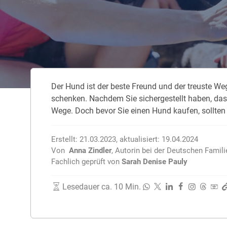
Zahnzusatzversicherung
Rasseportrait des Dackels
Zwingerhusten beim Hund
Zahnzusatzversicherung für Kinder
Würmer, Wurmkur & Entwurmung
Der Hund ist der beste Freund und der treuste W
Tierarztkosten für Hunde 2025
schenken. Nachdem Sie sichergestellt haben, das
Listenhunde in Deutschland
Wege. Doch bevor Sie einen Hund kaufen, sollten 
Erstellt:
21.03.2023
,
aktualisiert:
19.04.2024
Von
Anna Zindler
,
Autorin bei der Deutschen Famil
Fachlich geprüft von
Sarah Denise Pauly
Lesedauer ca. 10 Min.