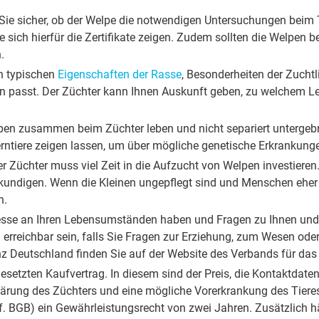
 Sie sicher, ob der Welpe die notwendigen Untersuchungen beim
 sich hierfür die Zertifikate zeigen. Zudem sollten die Welpen 
n.
h typischen
Eigenschaften der Rasse
, Besonderheiten der Zuchtli
n passt. Der Züchter kann Ihnen Auskunft geben, zu welchem Le
elpen zusammen beim Züchter leben und nicht separiert unterge
erntiere zeigen lassen, um über mögliche genetische Erkrankun
r Züchter muss viel Zeit in die Aufzucht von Welpen investieren. 
undigen. Wenn die Kleinen ungepflegt sind und Menschen eher m
n.
resse an Ihren Lebensumständen haben und Fragen zu Ihnen und 
h erreichbar sein, falls Sie Fragen zur Erziehung, zum Wesen 
anz Deutschland finden Sie auf der Website des Verbands für d
gesetzten Kaufvertrag. In diesem sind der Preis, die Kontaktdat
lärung des Züchters und eine mögliche Vorerkrankung des Tieres
ff. BGB) ein Gewährleistungsrecht von zwei Jahren. Zusätzlich h