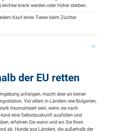
eichter krank werden oder früher sterben.
tig vorkommt, kontaktieren Sie bitte die
ldet Tierhalter, die unter Verdacht stehen,
edem Kauf eines Tieres beim Züchter
reine aufgenommen, tierärztlich versorgt und
um die Vierbeiner kümmern zu können. Einige
en Spenden passiert. Bei unseriösen Vereinen
er Tierschutzorganisation darauf, dass genügend
rschiedenen Merkmalen erkennen, dass es sich
g der Tiere auf Ihrer Internetseite mitteilen.
men- und Kontaktdaten vorhanden und korrekt
alb der EU retten
 und Sie wissen vorher nicht, wie sich das im
sion).
egel vorweisen kann. Das Siegel des Deutschen
ve Transparente Zivilgesellschaft (ITZ) sind
teilweise schwer nachzuvollziehen.
en Umgebung anfangen, macht aber an keiner
gsstation. Vor allem in Ländern wie Bulgarien,
ark traumatisiert sein, wenn sie nach
kommen und sich für den Verein entscheiden,
Erscheinungsbild und das Wesen noch ändern.
und eine Selbstauskunft ausfüllen und
 für Ihre Werbegestaltung.
des nur erahnen, wie er sich körperlich
ben, erfahren Sie wann und wo Sie Ihren
tzigkeit der Organisation mit dem
and ab. Hunde aus Ländern, die außerhalb der