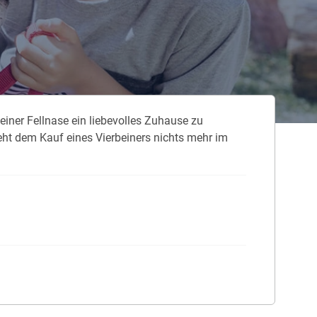
 neue Elterngeld
 Zuhause absichern
falldeckung in der Haftpflicht
iner Fellnase ein liebevolles Zuhause zu
zschluss und Überspannung
ht dem Kauf eines Vierbeiners nichts mehr im
chmelder können Leben retten