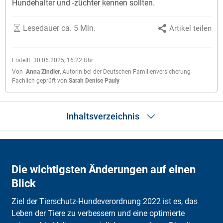
Hundehalter und -züchter kennen sollten.
Lesedauer ca. 5 Min.
Artikel teilen
Erstellt:
30.06.2025, 16:22
Uhr
Von
Anna Zindler
,
Autorin bei der Deutschen Familienversicherung
Fachlich geprüft von
Sarah Denise Pauly
Inhaltsverzeichnis
Auf einen Blick
Was ist die Tierschutz-Hundeverordnung?
Die wichtigsten Änderungen auf einen
Was ist die Tierschutz-Hundeverordnung?
Welche Änderungen in der Tierschutz-Hundeverordnung 2022?
Blick
Das Berliner Hunderegister
Häufige Fragen
Ziel der Tierschutz-Hundeverordnung 2022 ist es, das
Leben der Tiere zu verbessern und eine optimierte