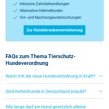
Inklusive Zahnbehandlungen
Alternative Heilmethoden
Vor- und Nachsorgeuntersuchungen
Zur Hundekrankenversicherung
FAQs zum Thema Tierschutz-
Hundeverordnung
Wann tritt die neue Hundeverordnung in Kraft?
Die neue Hundeverordnung gilt seit 1. Januar 2022. Die
Sind Kettenhunde in Deutschland erlaubt?
Neuerungen für Hundehalter und -züchter zielen darauf
ab, das Leben der Tiere zu verbessern und die artgerechte
Die geänderte Tierschutz-Hundeverordnung verbietet die
Haltung zu gewährleisten. Bislang unzureichenden
Wie lange darf ein Hund gesetzlich alleine
Anbindehaltung von Hunden grundsätzlich. Es ist nicht