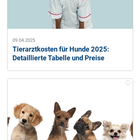
18.06.2024).
Martin Rütter.
Golden Retriever
. (Stand: 18.06.2024).
PURINA.
Golden Retriever – Ein treues & aktives
Energiebündel
. (Stand: 18.06.2024).
VDH.
Rasse des Monats: Golden Retriever
. (Stand:
09.04.2025
18.06.2024).
Tierarztkosten für Hunde 2025:
Detaillierte Tabelle und Preise