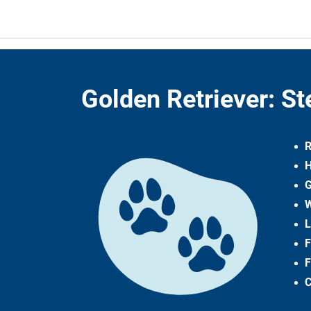
Golden Retriever: St
R
H
G
W
L
F
F
C