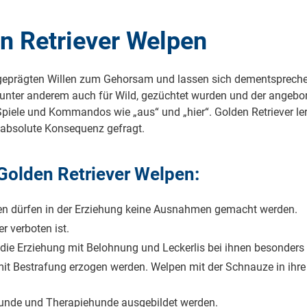
 athletischeren Körperbau, ist schlanker und muskulöser. Die Fell-
erhöhe von 51 bis 56 cm zwischen 30 und 36 kg. Erwachsene Rü
 der Showlinie. Sie sind temperamentvoll, weisen eine hohe Lern
n Retriever Welpen
ragend als Jagdbegleithund, Rettungshund und auch als Familien
ver der Arbeitslinie unabdingbar.
 Äußere der Hunde. Diese Golden Retriever haben einen kompakt
eprägten Willen zum Gehorsam und lassen sich dementsprechend
über creme bis hin zu hellgold. Das Fell ist in den meisten Fälle
unter anderem auch für Wild, gezüchtet wurden und der angebor
er und entspannter. Sie eignen sich besonders gut für Familien, w
piele und Kommandos wie „aus“ und „hier“. Golden Retriever le
t ausüben.
 absolute Konsequenz gefragt.
 Golden Retriever Welpen:
pen dürfen in der Erziehung keine Ausnahmen gemacht werden.
r verboten ist.
t die Erziehung mit Belohnung und Leckerlis bei ihnen besonders
mit Bestrafung erzogen werden. Welpen mit der Schnauze in ihre 
hunde und Therapiehunde ausgebildet werden.