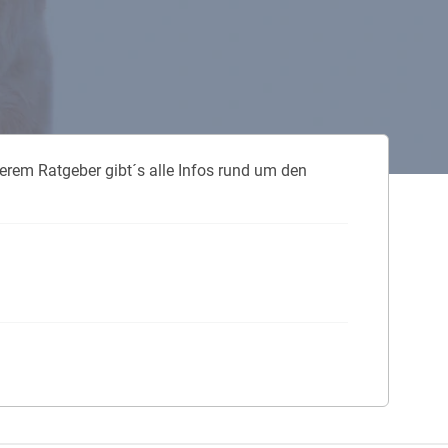
 neue Elterngeld
 Zuhause absichern
falldeckung in der Haftpflicht
serem Ratgeber gibt´s alle Infos rund um den
zschluss und Überspannung
chmelder können Leben retten