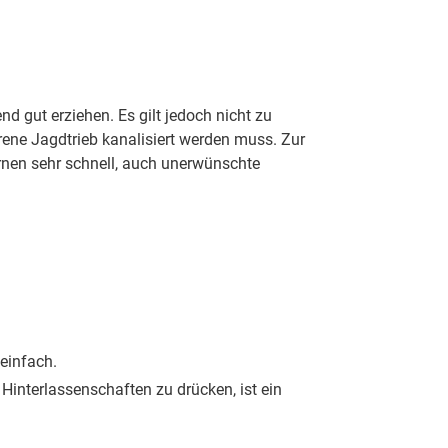
Farbe ist rötlich-golden bis hell-golden. Der
den wiegen bei einer Schulterhöhe von 56 bis
bereitschaft und einen starken Jagdtrieb auf.
hund. Anspruchsvoller Hundesport sowie
en Körperbau mit einem massiven Kopf und eher
 gut erziehen. Es gilt jedoch nicht zu
n etwas üppiger oder länger als das der
ene Jagdtrieb kanalisiert werden muss. Zur
obei auch sie gerne Apportierspiele,
rnen sehr schnell, auch unerwünschte
 einfach.
Hinterlassenschaften zu drücken, ist ein