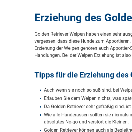
Die Arbeitslinie des Golden Retrievers hat einen
Erwachsene Hündinnen wiegen bei einer Schult
Charakter ist wesentlich ursprünglicher als der
61 cm zwischen 34 und 40 kg.
Erziehung des Golde
Vertreter der Arbeitslinie eignen sich hervor
angemessene Auslastung sind für Golden Retrie
Die Zucht der Showlinie fokussiert sich aufs
Golden Retriever Welpen haben einen sehr ausg
kurzen Beinen. Die Farbe variiert von fast weiß 
vergessen, dass diese Hunde zum Apportieren, 
Arbeitslinie. Vertreter der Showlinie sind ruhig
Erziehung der Welpen gehören auch Apportier-S
Wasseraktivitäten und gemäßigten Hundespor
Handlungen. Bei der Welpen Erziehung ist also
Tipps für die Erziehung des
Auch wenn sie noch so süß sind, bei Wel
Erlauben Sie dem Welpen nichts, was späte
Da Golden Retriever sehr gefräßig sind, is
Wie alle Hunderassen sollten sie niemals 
absolutes No-go und verstört die Kleinen.
Golden Retriever können auch als Begleit