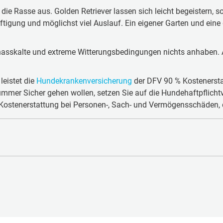
die Rasse aus. Golden Retriever lassen sich leicht begeistern, 
ftigung und möglichst viel Auslauf. Ein eigener Garten und ein
t nasskalte und extreme Witterungsbedingungen nichts anhaben. A
leistet die
Hundekrankenversicherung
der DFV 90 % Kostenerst
mmer Sicher gehen wollen, setzen Sie auf die Hundehaftpflicht
 Kostenerstattung bei Personen-, Sach- und Vermögensschäden, di
ßen Hunderassen mit kräftigen Knochen. Der wohlgeformte Schä
der Augen) und die dunklen Augen verleihen ihm seinen typische
an zwischen zwei Zuchtlinien, bei denen jeweils auf unterschie
ligem Deckhaar und dichter, wasserabweisender Unterwolle. Die 
Beginn eher weiß sind. Das goldene bzw. cremefarbene Fell wird