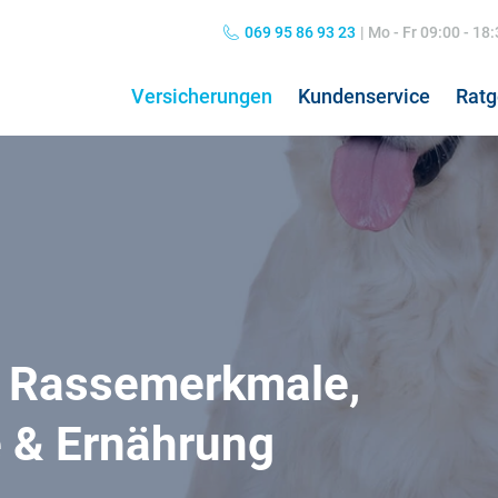
069 95 86 93 23
|
Mo - Fr 09:00 - 18
Versicherungen
Kundenservice
Ratg
Private Haftpflichtversicherung
Grippe: Symptome & Behandlung
Hun
Kos
Kombiversicherung
Übelkeit: Ursachen & Behandlung
Hun
Pfl
Norovirus: Symptome & Behandlung
Hos
: Rassemerkmale,
Nierenschmerzen
Koa
Hausratversicherung
24h
Kopfschmerzen
Pfl
e & Ernährung
Verkehrsrechtsschutz