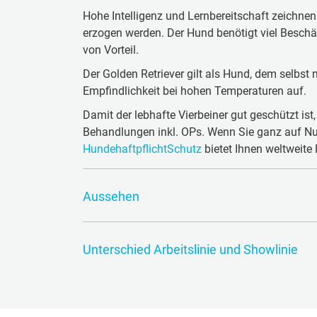
Hohe Intelligenz und Lernbereitschaft zeichnen 
erzogen werden. Der Hund benötigt viel Beschä
von Vorteil.
Der Golden Retriever gilt als Hund, dem selbs
Empfindlichkeit bei hohen Temperaturen auf.
Damit der lebhafte Vierbeiner gut geschützt ist, 
Behandlungen inkl. OPs. Wenn Sie ganz auf Nu
HundehaftpflichtSchutz
bietet Ihnen weltweite
Aussehen
Der Golden Retriever gehört zu den mittelgro
Nasenwurzel zur Schädelkalotte, etwa in Höhe 
Unterschied Arbeitslinie und Showlinie
und Nasenschwamm sind gut pigmentiert.
Bei der Golden Retriever Zucht unterscheidet m
Sein Fell ist mittellang, mit glattem oder wel
gelegt wird: Die Arbeitslinie und die Showlinie.
Dunkelgold, wobei Golden Retriever Welpen zu 