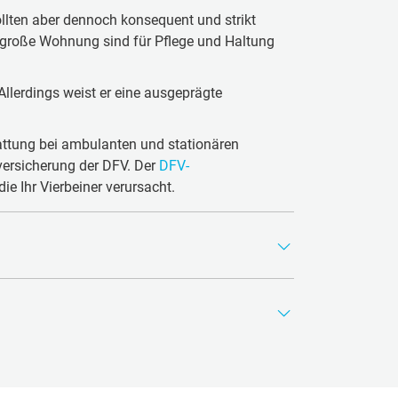
sollten aber dennoch konsequent und strikt
e große Wohnung sind für Pflege und Haltung
llerdings weist er eine ausgeprägte
attung bei ambulanten und stationären
versicherung der DFV. Der
DFV-
e Ihr Vierbeiner verursacht.
del mit ausgeprägtem Stop (Übergang von der
n, liebenswerten, sanften Ausdruck. Augenlider
dliche äußerliche und innere Merkmale Wert
Farbe bewegt sich zwischen Creme und
 etwa ab dem 2. Lebensjahr ersichtlich.