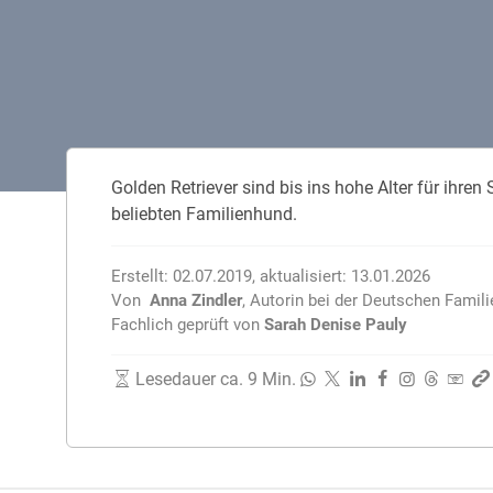
Zahnzusatzversicherung
Rasseportrait des Dackels
Zwingerhusten beim Hund
Zahnzusatzversicherung für Kinder
Würmer, Wurmkur & Entwurmung
Golden Retriever sind bis ins hohe Alter für ihre
Tierarztkosten für Hunde 2025
beliebten Familienhund.
Listenhunde in Deutschland
Erstellt:
02.07.2019
,
aktualisiert:
13.01.2026
Von
Anna Zindler
,
Autorin bei der Deutschen Famil
Fachlich geprüft von
Sarah Denise Pauly
Lesedauer ca. 9 Min.