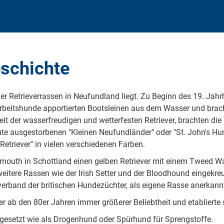
eschichte
er Retrieverrassen in Neufundland liegt. Zu Beginn des 19. Jah
rbeitshunde apportierten Bootsleinen aus dem Wasser und brach
eit der wasserfreudigen und wetterfesten Retriever, brachten die 
te ausgestorbenen "Kleinen Neufundländer" oder "St. John's Hu
Retriever" in vielen verschiedenen Farben.
outh in Schottland einen gelben Retriever mit einem Tweed Wate
eitere Rassen wie der Irish Setter und der Bloodhound eingekreu
verband der britischen Hundezüchter, als eigene Rasse anerkann
er ab den 80er Jahren immer größerer Beliebtheit und etablierte
gesetzt wie als Drogenhund oder Spürhund für Sprengstoffe.