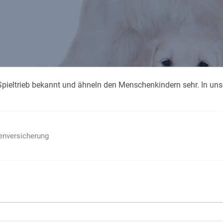
Krank im Urlaub
Das
Reiseapotheke
Das
Packliste Urlaub
Aus
n Spieltrieb bekannt und ähneln den Menschenkindern sehr. In un
Portugal Urlaub
Kur
Urlaub mit Kindern
Rau
ienversicherung