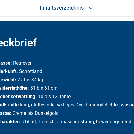
Inhaltsverzeichnis
Geschichte
Rassemerkmale
Golden Retriever Welpen
eckbrief
Aktivitäten mit dem Golden Retriever
Golden Retriever: Pflege
Ernährung
Typische Erkrankungen und rassebedingte Probleme
asse:
Retriever
Passt der Golden Retriever zu mir?
erkunft:
Schottland
Ist der Golden Retriever ein Familienhund?
ewicht:
27 bis 34 kg
Interessantes und Wissenswertes zum Golden Retriever
Häufige Fragen
iderristhöhe:
51 bis 61 cm
ebenserwartung:
10 bis 12 Jahre
ell:
mittellang, glattes oder welliges Deckhaar mit dichter, was
arbe:
Creme bis Dunkelgold
harakter:
lebhaft, fröhlich, anpassungsfähig, bewegungsfreudig, 