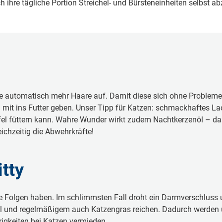
 ihre tägliche Portion Streichel- und Bürsteneinheiten selbst a
e automatisch mehr Haare auf. Damit diese sich ohne Probleme
 mit ins Futter geben. Unser Tipp für Katzen: schmackhaftes Lac
fel füttern kann. Wahre Wunder wirkt zudem Nachtkerzenöl – da
ichzeitig die Abwehrkräfte!
itty
e Folgen haben. Im schlimmsten Fall droht ein Darmverschluss u
und regelmäßigem auch Katzengras reichen. Dadurch werden ü
gkeiten bei Katzen vermieden.