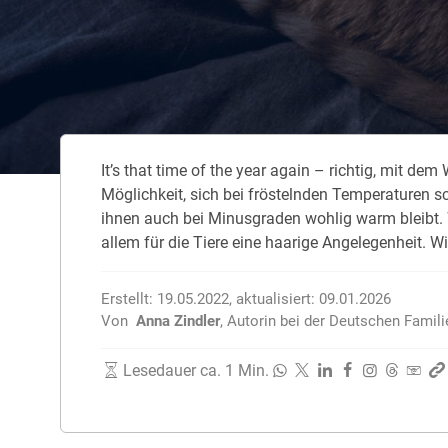
Zahnzusatzversicherung
Rasseportrait des Dackels
Zwingerhusten beim Hund
Zahnzusatzversicherung für Kinder
Würmer, Wurmkur & Entwurmung
It’s that time of the year again – richtig, mit de
Tierarztkosten für Hunde 2025
Möglichkeit, sich bei fröstelnden Temperaturen s
Listenhunde in Deutschland
ihnen auch bei Minusgraden wohlig warm bleibt. W
allem für die Tiere eine haarige Angelegenheit. 
Erstellt:
19.05.2022
,
aktualisiert:
09.01.2026
Von
Anna Zindler
,
Autorin bei der Deutschen Famil
Lesedauer ca. 1 Min.