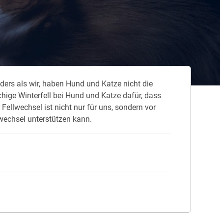
 neue Elterngeld
 Zuhause absichern
falldeckung in der Haftpflicht
nders als wir, haben Hund und Katze nicht die
zschluss und Überspannung
hige Winterfell bei Hund und Katze dafür, dass
chmelder können Leben retten
ellwechsel ist nicht nur für uns, sondern vor
wechsel unterstützen kann.