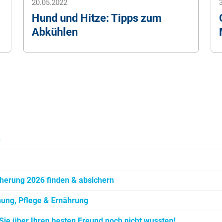
20.05.2022
Hund und Hitze: Tipps zum
Abkühlen
n
herung 2026 finden & absichern
hung, Pflege & Ernährung
ie über Ihren besten Freund noch nicht wussten!