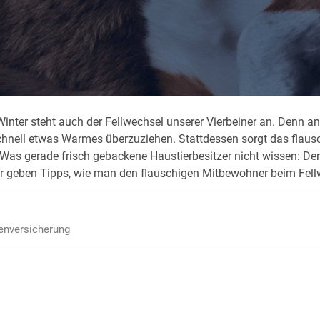
Krank im Urlaub
Das
Reiseapotheke
Das
Packliste Urlaub
Aus
m Winter steht auch der Fellwechsel unserer Vierbeiner an. Denn a
Portugal Urlaub
Kur
chnell etwas Warmes überzuziehen. Stattdessen sorgt das flausc
Urlaub mit Kindern
Rau
as gerade frisch gebackene Haustierbesitzer nicht wissen: Der F
Wir geben Tipps, wie man den flauschigen Mitbewohner beim Fell
ienversicherung