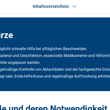
Inhaltsverzeichnis
Das Wichtigste in Kürze
Typische Bestandteile
Medikamente und Hilfsmittel
ürze
Checkliste
Notwendige Medikamente
Erste-Hilfe-Tools
licht schnelle Hilfe bei alltäglichen Beschwerden.
Notfallkontakte
erial und Desinfektion, essenzielle Medikamente und Hilfsmitt
Lagerung
Bedeutung für Kinder
amilie angepasst werden.
Kontinuierliche Aktualisierung
regelmäßige Kontrolle von Ablaufdaten und die fachgerechte Ent
Häufige Fragen
Fazit
rlegt sein, Erste-Hilfe-Kurse und regelmäßige Auffrischung erhöh
le und deren Notwendigkeit