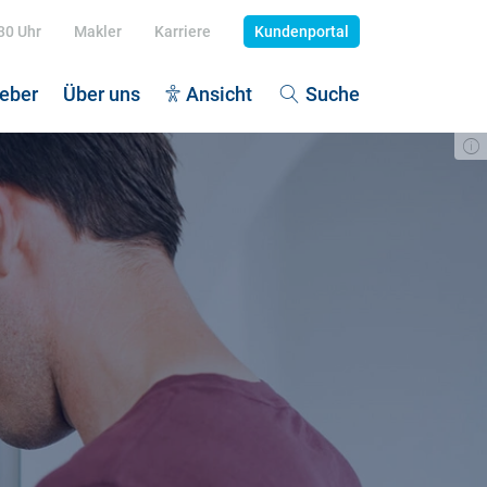
:30 Uhr
Makler
Karriere
Kundenportal
eber
Über uns
Ansicht
Suche
dekrankenversicherung
tenexplosion
dehaftpflicht
egegrad definieren
piz - würdevolles Leben
litionsvertrag 2025: Pflegeziele
 Unfallversicherung
egefall: Vermögen schützen