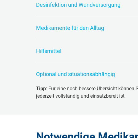
Desinfektion und Wundversorgung
Haut- und Wunddesinfektionsmittel (es emp
brennt)
Medikamente für den Alltag
Wund- und Heilsalbe
Schmerz- und Fiebermittel (z. B. Paracetam
Brandwundensalbe
Hilfsmittel
Medikamente gegen Magen-Darm-Beschwerden
Einmalhandschuhe
Nasenspray (abschwellend, auch für Kinde
Fieberthermometer (Ohr- oder kontaktlos)
Lutschtabletten oder Sprays bei Halsschm
Optional und situationsabhängig
Pinzette
Antihistaminika (bei Allergien oder Insekte
Zeckenzange
Salbe gegen Prellungen und Zerrungen
Tipp
Medikamente für spezielle Bedürfnisse der 
: Für eine noch bessere Übersicht können S
Kühlpads oder Kühlkompresse (wiederver
jederzeit vollständig und einsatzbereit ist.
Individuelle Notfallmedikamente (z. B. Adr
Wärmflasche oder Körnerkissen
Pflaster mit kinderfreundlichen Motiven
Einmal-Kühlbeutel für unterwegs
Augentropfen (gegen Trockenheit oder lei
Notwendige Medikam