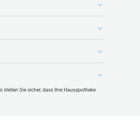
ene Wunden, da dieses nicht in der Wunde
smittel aber auch sehr gut)
et werden)
o stellen Sie sicher, dass Ihre Hausapotheke