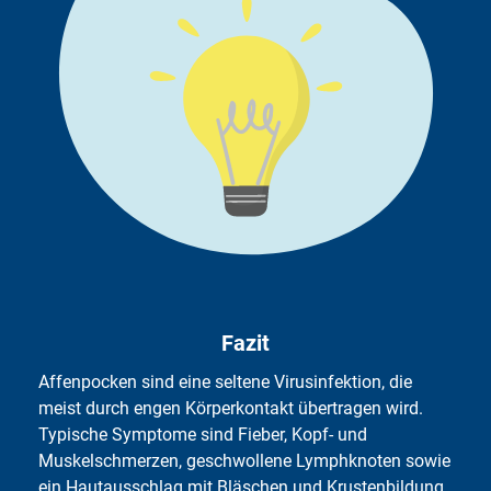
derart rasche Ausbreitung wie im Fall von Corona bei
Beispiel eine Zecke als Vektor, wenn sie die Viren von
Affenpocken nicht gibt. Affenpocken seien zwar auch
FSME durch einen Stich auf den Menschen überträgt.
durch Tröpfchen übertragbar, aber nicht durch winzige,
Weitere Zoonose-Beispiele sind: Tuberkulose,
wie bei Covid-19, sondern über große, wie sie beim
Schweinegrippe, HIV, Toxoplasmose, Corona und
Husten oder Sprechen entstehen. Die Ansteckung erfolgt
Affenpocken.
dann über die Schleimhäute von Mund, Nase oder Auge.
Affenpocken übertragen sich deutlich weniger gut von
Mensch zu Mensch als Sars-CoV-2. Da die meisten an
Affenpocken erkrankten Menschen oft klare
Krankheitsanzeichen zeigen, wie Fieber und
Hautausschläge, lässt sich zudem rasch erkennen, wenn
jemand ansteckend ist. So kann man die Infektionskette
leichter verfolgen. – Virologin Sandra Ciesek
Fazit
(Universitätsklinik Frankfurt am Main) verweist auch
darauf, dass Affenpocken über ein DNA-Virus übertragen
Affenpocken sind eine seltene Virusinfektion, die
werden. Dies sei wesentlich weniger mutationsfreudig als
meist durch engen Körperkontakt übertragen wird.
der RNA-Typ, der Covid auslöst. Bisher seien zudem keine
Typische Symptome sind Fieber, Kopf- und
größeren Veränderungen im Vergleich zu dem vor vier
Muskelschmerzen, geschwollene Lymphknoten sowie
Jahren festgestellten Affenpockenvirus in Nigeria
ein Hautausschlag mit Bläschen und Krustenbildung.