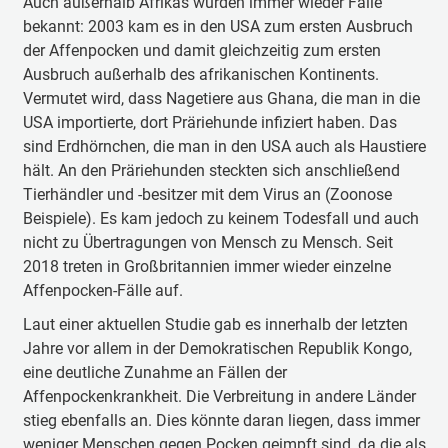
Auch außerhalb Afrikas wurden immer wieder Fälle
bekannt: 2003 kam es in den USA zum ersten Ausbruch
der Affenpocken und damit gleichzeitig zum ersten
Ausbruch außerhalb des afrikanischen Kontinents.
Vermutet wird, dass Nagetiere aus Ghana, die man in die
USA importierte, dort Präriehunde infiziert haben. Das
sind Erdhörnchen, die man in den USA auch als Haustiere
hält. An den Präriehunden steckten sich anschließend
Tierhändler und -besitzer mit dem Virus an (Zoonose
Beispiele). Es kam jedoch zu keinem Todesfall und auch
nicht zu Übertragungen von Mensch zu Mensch. Seit
2018 treten in Großbritannien immer wieder einzelne
Affenpocken-Fälle auf.
Laut einer aktuellen Studie gab es innerhalb der letzten
Jahre vor allem in der Demokratischen Republik Kongo,
eine deutliche Zunahme an Fällen der
Affenpockenkrankheit. Die Verbreitung in andere Länder
stieg ebenfalls an. Dies könnte daran liegen, dass immer
weniger Menschen gegen Pocken geimpft sind, da die als