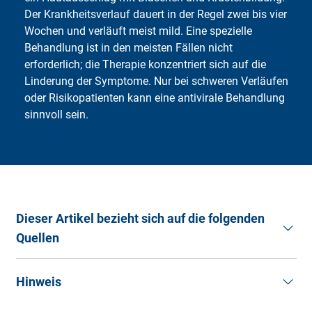
erkennbar.
Der Krankheitsverlauf dauert in der Regel zwei bis vier
Wochen und verläuft meist mild. Eine spezielle
Behandlung ist in den meisten Fällen nicht
erforderlich; die Therapie konzentriert sich auf die
Linderung der Symptome. Nur bei schweren Verläufen
oder Risikopatienten kann eine antivirale Behandlung
sinnvoll sein.
Dieser Artikel bezieht sich auf die folgenden
Quellen
Bundesregierung (2024).
Fragen und Antworten zum
Hinweis
Mpox-Virus
. (Stand: 23.01.2025).
Falkenhorst, G., Jansen, K., Lachmann, R., Koppe, U., Selb,
Die Artikel im Ratgeber der Deutschen