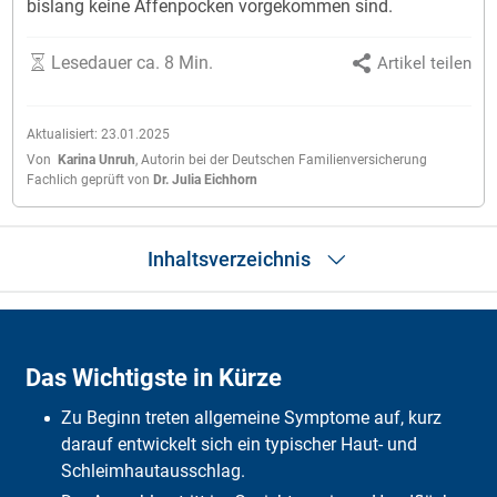
bislang keine Affenpocken vorgekommen sind.
Lesedauer ca. 8 Min.
Artikel teilen
Aktualisiert:
23.01.2025
Von
Karina Unruh
,
Autorin bei der Deutschen Familienversicherung
Fachlich geprüft von
Dr. Julia Eichhorn
Inhaltsverzeichnis
Das Wichtigste in Kürze
Was sind Affenpocken?
Das Wichtigste in Kürze
Symptome
Ansteckung
Zu Beginn treten allgemeine Symptome auf, kurz
Diagnose
Behandlung
darauf entwickelt sich ein typischer Haut- und
Schutz vor Übertragung
Schleimhautausschlag.
Verbreitung