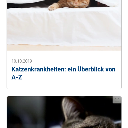
und Behandlung
. (Stand: 08.07.2025).
erstellt, dauerhaft geprüft und optimiert.
Streunerhilfe Ni-No e. V.
Katzenseuche, Parvo oder
auch Feline Panleukopenie
. (Stand: 08.07.2025).
Tiermedizinportal.
Katzenseuche (Feline
Panleukopenie)
. (Stand: 08.07.2025).
Zooplus (2025).
Katzenseuche (FPV): Symptome &
Behandlung
. (Stand: 08.07.2025).
10.10.2019
Katzenkrankheiten: ein Überblick von
A-Z