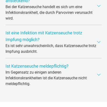
ansteckend?
Bei der Katzenseuche handelt es sich um eine
Infektionskrankheit, die durch Parvoviren verursacht
wird.
Die Parvoviren des Hundes führen bei ihm zur
Ist eine Infektion mit Katzenseuche trotz
Parvovirose, die auch Katzenseuche des Hundes genannt
wird. Das Parvovirus der Katze ist eng mit dem des
Impfung möglich?
Hundes verwandt und verursacht die eigentliche
Es ist sehr unwahrscheinlich, dass Katzenseuche trotz
Katzenseuche bei Katzen, die auch als Panleukopenie
Impfung ausbricht.
bezeichnet wird. Hunde und Katzen können sich nicht
Der Impfstoff gegen diese Erkrankung ist ein
gegenseitig anstecken, sondern nur untereinander.
Ist Katzenseuche meldepflichtig?
sogenannter Lebendimpfstoff. Dieser enthält
abgeschwächte Krankheitserreger und schützt wirksam
Im Gegensatz zu einigen anderen
vor einer Infektion.
Infektionskrankheiten ist die Katzenseuche nicht
meldepflichtig.
Sollte Sie bei Ihrer Katze eine Infektion mit Katzenseuche
vermuten, sprechen Sie am besten vorher mit dem
Tierarzt telefonisch ab, wie sie sich verhalten sollen,