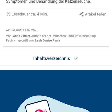
Symptomen und Behandlung der Katzenseuche.
Lesedauer ca. 4 Min.
Artikel teilen
Aktualisiert:
11.07.2025
Von
Anna Zindler
,
Autorin bei der Deutschen Familienversicherung
Fachlich geprüft von
Sarah Denise Pauly
Inhaltsverzeichnis
SOS-Tipps
Was ist Katzenseuche?
Ursachen – Wie kommt es zur Katzenseuche?
Symptome – Wie macht sich Katzenseuche bemerkbar?
Diagnose - Wie lässt sich Katzenseuche nachweisen?
Diagnose - Wie lässt sich Katzenseuche nachweisen?
Behandlung – Welche Therapiemöglichkeiten gibt es für meine
Katze?