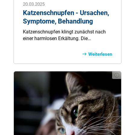
20.03.2025
Katzenschnupfen - Ursachen,
Symptome, Behandlung
Katzenschnupfen klingt zunächst nach
einer harmlosen Erkältung. Die
Erkrankung ist allerdings sehr
ernstzunehmend, da sie unbehandelt
Weiterlesen
tödlich enden kann. Hier erfahren Sie alles
zu Symptomen, Ursachen, Behandlung
und Vorbeugung bei Katzenschnupfen.