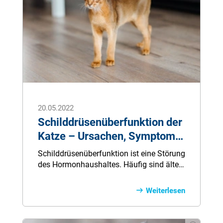
20.05.2022
Schilddrüsenüberfunktion der
Katze – Ursachen, Symptome,
Behandlung
Schilddrüsenüberfunktion ist eine Störung
des Hormonhaushaltes. Häufig sind ältere
Katzen betroffen. Ein Überschuss an
Schilddrüsenhormonen im Blut
Weiterlesen
beschleunigt den Stoffwechsel und kann
langfristig zu Organschäden führen.
Verschiedene Therapien sind möglich und