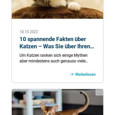
18.10.2022
10 spannende Fakten über
Katzen – Was Sie über Ihren
Stubentiger noch nicht
Um Katzen ranken sich einige Mythen
wissen!
aber mindestens auch genauso viele
Fakten, die selbst der größte
Katzenliebhaber noch gar nicht kennt.
Weiterlesen
Deshalb haben wir 10 spannende Fakten
über Katzen zusammengestellt.