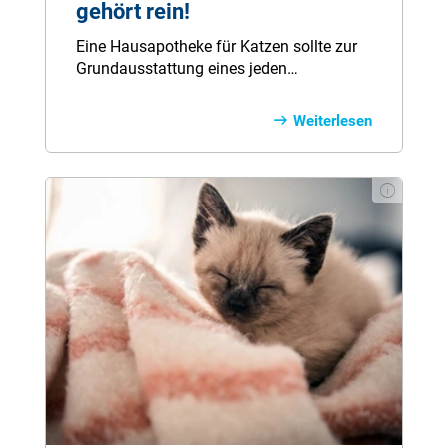
gehört rein!
Eine Hausapotheke für Katzen sollte zur
Grundausstattung eines jeden
Katzenhalters gehören, denn beim
Klettern, Spielen oder auch Raufen
Weiterlesen
entstehen nicht selten Verletzungen, die
mit einer gut sortierten Katzen-Apotheke
nicht zwingend beim Tierarzt enden
müssen. So ist man gut auf kleinere und
größere Notfälle vorbereitet. Die
wichtigsten Bestandteile einer Katzen-
Apotheke gibt´s in unserer Checkliste!