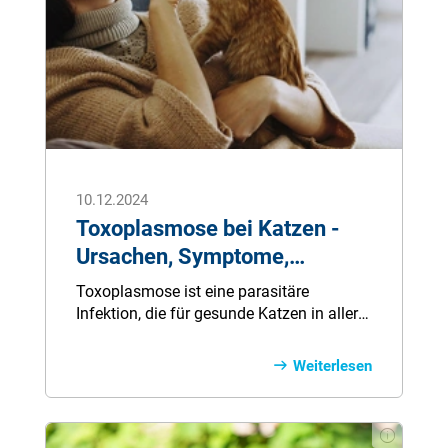
10.12.2024
Toxoplasmose bei Katzen -
Ursachen, Symptome,
Behandlung
Toxoplasmose ist eine parasitäre
Infektion, die für gesunde Katzen in aller
Regel ungefährlich ist. Wie infizieren sich
Katzen mit Toxoplasmose? Und wie kann
Weiterlesen
man der Infektion vorbeugen? Im
Ratgeber klären wir alle Fragen rund um
Toxoplasmose bei Katzen.