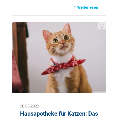
auf hohe Temperaturen eingestellt. Sie
Weiterlesen
räkeln sich in der Sonne, dösen an
schattigen Plätzen oder erfrischen sich
mit Wasserspielen. Allerdings kann die
Hitze nicht nur für uns Menschen
belastend werden. Auch unsere
Stubentiger leiden bei Temperaturen ab
30 Grad und die Hitze kann sich negativ
auf ihren Organismus auswirken. Damit
Ihre Katze unbeschadet durch den
Sommer kommt, sollten Sie diese Infos
und Tipps unbedingt beachten.
20.05.2022
Hausapotheke für Katzen: Das