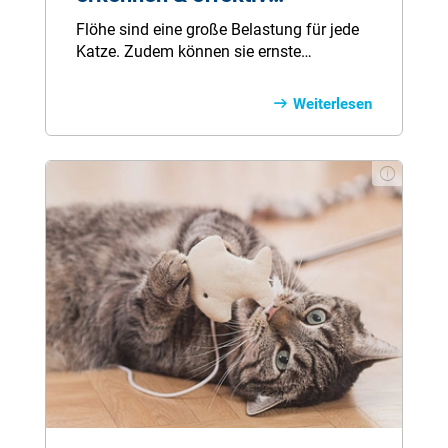
bekämpfen
Flöhe sind eine große Belastung für jede
Katze. Zudem können sie ernste
Krankheiten übertragen. Katzenflöhe
befallen auch andere im Haushalt
Weiterlesen
lebende Tiere, wie zum Beispiel den Hund.
Selbst der Mensch kann Opfer der kleinen
Blutsauger werden.