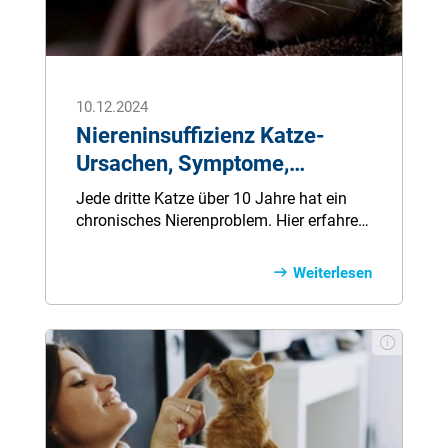
10.12.2024
Niereninsuffizienz Katze-
Ursachen, Symptome,
Behandlung
Jede dritte Katze über 10 Jahre hat ein
chronisches Nierenproblem. Hier erfahren
Sie alles zu den Symptomen, der
Behandlung und wie Sie selbst Ihrer Katze
Weiterlesen
helfen können.