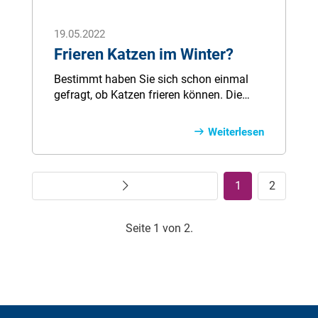
19.05.2022
Frieren Katzen im Winter?
Bestimmt haben Sie sich schon einmal
gefragt, ob Katzen frieren können. Die
Antwort lautet ganz klar: Ja! Lesen Sie
hier weiter und erfahren Sie, woran Sie
Weiterlesen
eine frierende Katze erkennen, wie Sie ihr
helfen können und wann sie zum Tierarzt
muss.
Weiter
1
2
Seite 1 von 2.