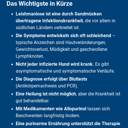
Das Wichtigste in Kürze
Ist Leishmaniose beim Hund ansteckend?
Symptome
Leishmaniose ist eine durch Sandmücken
Diagnose
Ist Leishmaniose heilbar?
übertragene Infektionskrankheit
, die vor allem in
Lebenserwartung
südlichen Ländern verbreitet ist.
Therapie
Die Symptome entwickeln sich oft schleichend
–
Was kostet die Behandlung?
typische Anzeichen sind Hautveränderungen,
Was zahlt die DFV?
Leishmaniose vorbeugen
Gewichtsverlust, Müdigkeit und geschwollene
Ernährung
Lymphknoten.
Fazit
Nicht jeder infizierte Hund wird krank.
Es gibt
Häufige Fragen
asymptomatische und symptomatische Verläufe.
Die Diagnose erfolgt über Bluttests
(Antikörpernachweis und PCR).
Eine Heilung ist nicht möglich
, aber die Krankheit ist
gut behandelbar.
Mit Medikamenten wie Allopurinol
lassen sich
Beschwerden langfristig lindern.
Eine purinarme Ernährung unterstützt die Therapie