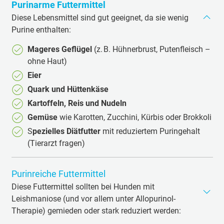
Purinarme Futtermittel
Impfung und Mückenschutz – so ist der Hund doppelt
Diese Lebensmittel sind gut geeignet, da sie wenig
geschützt.
Purine enthalten:
Mageres Geflügel
(z. B. Hühnerbrust, Putenfleisch –
ohne Haut)
Eier
Quark und Hüttenkäse
Kartoffeln, Reis und Nudeln
Gemüse
wie Karotten, Zucchini, Kürbis oder Brokkoli
S
pezielles Diätfutter
mit reduziertem Puringehalt
(Tierarzt fragen)
Purinreiche Futtermittel
Diese Futtermittel sollten bei Hunden mit
Leishmaniose (und vor allem unter Allopurinol-
Therapie) gemieden oder stark reduziert werden: