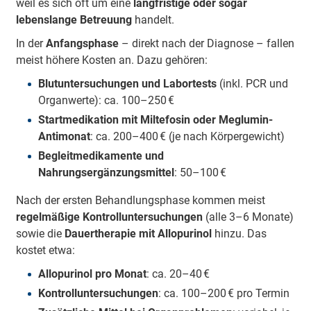
weil es sich oft um eine
Behandlung von Begleiterscheinungen
langfristige oder sogar
:
lebenslange Betreuung
Hautprobleme, Gelenkbeschwerden oder
handelt.
Verdauungsstörungen sollten gezielt behandelt
In der
Anfangsphase
– direkt nach der Diagnose – fallen
werden, um das Wohlbefinden des Hundes zu
meist höhere Kosten an. Dazu gehören:
verbessern.
Blutuntersuchungen und Labortests
(inkl. PCR und
Vermeidung von Rückfällen
: Stress, andere
Organwerte): ca. 100–250 €
Infektionen oder Impfungen können das
Startmedikation mit Miltefosin oder Meglumin-
Immunsystem belasten. Daher ist es wichtig,
Antimonat
: ca. 200–400 € (je nach Körpergewicht)
besonders achtsam mit dem erkrankten Hund
umzugehen.
Begleitmedikamente und
Nahrungsergänzungsmittel
: 50–100 €
Mit einer konsequenten Therapie und liebevoller Fürsorge
stehen die Chancen gut, dass Ihr Hund auch mit
Nach der ersten Behandlungsphase kommen meist
Leishmaniose ein glückliches Leben führen kann.
regelmäßige Kontrolluntersuchungen
(alle 3–6 Monate)
sowie die
Dauertherapie mit Allopurinol
hinzu. Das
kostet etwa:
Allopurinol pro Monat
: ca. 20–40 €
Kontrolluntersuchungen
: ca. 100–200 € pro Termin