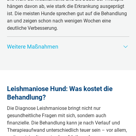
hängen davon ab, wie stark die Erkrankung ausgeprägt
ist. Die meisten Hunde sprechen gut auf die Behandlung
an und zeigen schon nach wenigen Wochen eine
deutliche Verbesserung.
Weitere Maßnahmen
Neben den klassischen Medikamenten kann es sinnvoll
sein, den Hund zusätzlich zu unterstützen:
Stärkung des Immunsystems
: Eine ausgewogene,
hochwertige Ernährung, stressfreie Umgebung und
Leishmaniose Hund: Was kostet die
gegebenenfalls unterstützende Präparate helfen
Behandlung?
dem Körper, besser mit der Krankheit umzugehen.
Kontrolle der Organfunktionen
: Regelmäßige
Die Diagnose Leishmaniose bringt nicht nur
Blutuntersuchungen sind wichtig, um mögliche
gesundheitliche Fragen mit sich, sondern auch
Schäden an Nieren oder Leber frühzeitig zu
finanzielle. Die Behandlung kann je nach Verlauf und
erkennen.
Therapieaufwand unterschiedlich teuer sein – vor allem,