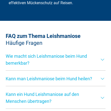
effektiven Mückenschutz auf Reisen.
FAQ zum Thema Leishmaniose
Häufige Fragen
Wie macht sich Leishmaniose beim Hund
bemerkbar?
Leishmaniose kann sich sehr unterschiedlich äußern.
Kann man Leishmaniose beim Hund heilen?
Typisch sind Hautveränderungen, Haarausfall (z. B. um
Augen oder Schnauze), Gewichtsverlust, Müdigkeit,
Eine vollständige Heilung ist bisher nicht möglich. Mit der
vergrößerte Lymphknoten und in schweren Fällen auch
Kann ein Hund Leishmaniose auf den
richtigen Therapie kann die Krankheit aber gut kontrolliert
Organprobleme. Manche Hunde zeigen jedoch lange Zeit
werden. Viele betroffene Hunde leben mit entsprechender
Menschen übertragen?
keine Symptome.
Behandlung über viele Jahre hinweg stabil und