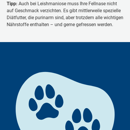
Tipp:
Innereien
Auch bei Leishmaniose muss Ihre Fellnase nicht
wie Leber, Niere, Milz
auf Geschmack verzichten. Es gibt mittlerweile spezielle
Rindfleisch, Lamm und Wild
Diätfutter, die purinarm sind, aber trotzdem alle wichtigen
Fisch
(besonders Sardinen, Makrelen, Hering)
Nährstoffe enthalten – und gerne gefressen werden.
Hefen und Hefeextrakte
(z. B. Bierhefe)
Hülsenfrüchte
wie Linsen, Erbsen oder Soja
Trockenfutter mit hohem Fleischanteil oder
unbekannter Zusammensetzung