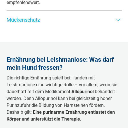
empfehlenswert.
Mückenschutz
Da Leishmaniose durch Sandmücken übertragen wird, ist
ein guter Mückenschutz
besonders wichtig. Bewährt
haben sich:
Repellierende Spot-on-Präparate oder Halsbänder
,
Ernährung bei Leishmaniose: Was darf
die Sandmücken abwehren
mein Hund fressen?
Mückengitter
und
Insektenschutzmittel
im
Urlaubsdomizil
Die richtige Ernährung spielt bei Hunden mit
Leishmaniose eine wichtige Rolle – vor allem, wenn sie
Vermeidung von Dämmerungsspaziergängen
, denn
dauerhaft mit dem Medikament
Sandmücken sind vor allem abends und nachts
Allopurinol
behandelt
werden. Denn Allopurinol kann bei gleichzeitig hoher
aktiv
Purinzufuhr die Bildung von Harnsteinen fördern.
Helle, luftige Schlafplätze im Innenbereich
statt
Deshalb gilt:
Eine purinarme Ernährung entlastet den
Übernachtungen im Freien
Körper und unterstützt die Therapie.
Tipp:
Wer auf Nummer sicher gehen will, kombiniert