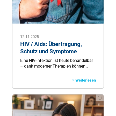
12.11.2025
HIV / Aids: Übertragung,
Schutz und Symptome
Eine HIV-Infektion ist heute behandelbar
– dank moderner Therapien können
Betroffene ein langes Leben mit nahezu
normaler Lebenserwartung führen. Doch
Weiterlesen
die Krankheit bleibt weltweit relevant.
Jährlich gibt es tausende Neuinfektionen,
auch in Deutschland. Vorsorge, Tests und
Schutzmaßnahmen sind entscheidend,
um eine Infektion mit HIV zu verhindern.