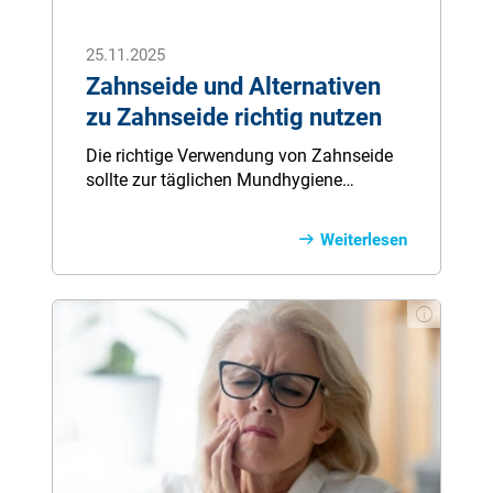
25.11.2025
Zahnseide und Alternativen
zu Zahnseide richtig nutzen
Die richtige Verwendung von Zahnseide
sollte zur täglichen Mundhygiene
gehören. So werden Zahnzwischenräume
von Zahnbelag und Essensresten befreit.
Weiterlesen
Damit die Zahnseide die Plaque jedoch
effektiv von Ihren Zähnen entfernen
kann, müssen Sie sicherstellen, dass Sie
die korrekte Technik anwenden.