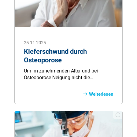
25.11.2025
Kieferschwund durch
Osteoporose
Um im zunehmenden Alter und bei
Osteoporose-Neigung nicht die
schwerwiegende Nebenwirkung eines
Abbaus des Kieferknochens zu befördern,
Weiterlesen
hilft dieser Ratgeber-Artikel zur Gefahr
von Kiefernekrose, die richtigen
Maßnahmen zu ergreifen. Was hat
Vitamin D mit den Knochen zu tun? Was
ist die Ursache und welche Medikamente
helfen? Warum es bei Knochenschwund