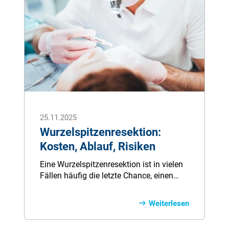
nicht zum Knochenbruch kommen muss
und welche Therapie in jedem Fall gute
Erfolge erzielt, möchten wir in diesem
Ratgeber zum Thema Osteoporose
beleuchten.
25.11.2025
Wurzelspitzenresektion:
Kosten, Ablauf, Risiken
Eine Wurzelspitzenresektion ist in vielen
Fällen häufig die letzte Chance, einen
durch Entzündung geschädigten Zahn zu
erhalten. Wie genau die Behandlung der
Weiterlesen
Wurzelspitze abläuft, ob eine
Wurzelspitzenresektion in jedem Fall zum