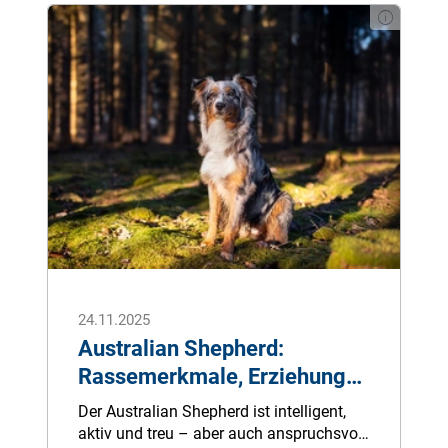
Erhalt eines Zahnes geeignet ist und
welche Kosten von der gesetzlichen
Krankenkasse übernommen werden,
erklären wir Ihnen in diesem Ratgeber zur
Wurzelbehandlung.
24.11.2025
Australian Shepherd:
Rassemerkmale, Erziehung
und Pflege
Der Australian Shepherd ist intelligent,
aktiv und treu – aber auch anspruchsvoll