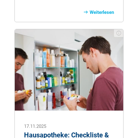
in Haltung und Erziehung. In unserem
Ratgeber erfahren Sie alles, was Sie über
Weiterlesen
diese besondere Hunderasse wissen
sollten: von Geschichte und Charakter
über Erziehungstipps, passende
Aktivitäten und Ernährung bis hin zu
typischen Krankheiten und Kosten. So
sind Sie bestens vorbereitet, wenn ein
Aussie Ihr Leben bereichern soll.
17.11.2025
Hausapotheke: Checkliste &