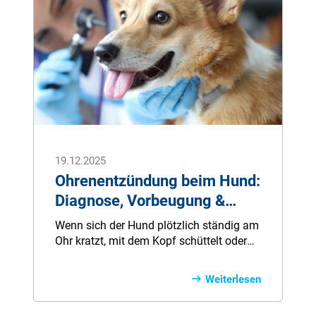
19.12.2025
Ohrenentzündung beim Hund:
Diagnose, Vorbeugung &
Behandlung
Wenn sich der Hund plötzlich ständig am
Ohr kratzt, mit dem Kopf schüttelt oder
das Streicheln am Ohr meidet, kann das
ein deutliches Warnsignal sein: Eine
Weiterlesen
Ohrenentzündung ist nicht nur
unangenehm, sondern oft auch