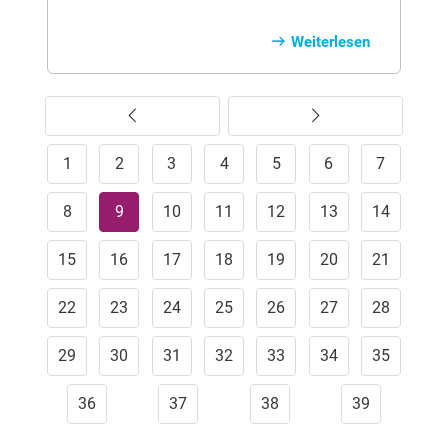
Erfahren Sie, wie Sie sich effektiv vor
Mückenstichen schützen, welche
Weiterlesen
Symptome Sie ernst nehmen sollten und
warum das Virus vor allem in der
Schwangerschaft riskant ist. Unser
Vorherige
Weiter
Ratgeber zeigt Ihnen, worauf Reisende
achten müssen und wie Sie im Ernstfall
1
richtig reagieren.
2
3
4
5
6
7
8
9
10
11
12
13
14
15
16
17
18
19
20
21
22
23
24
25
26
27
28
29
30
31
32
33
34
35
36
37
38
39