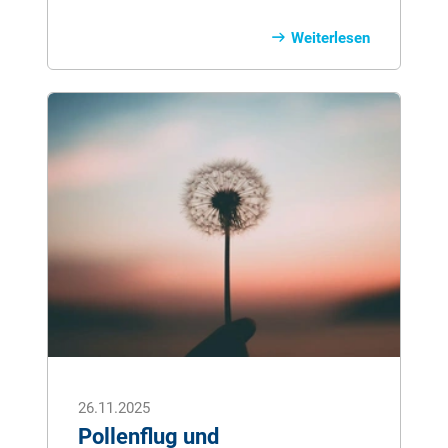
nen und die fi­nan­zi­el­le Un­ter­stüt­zung aus
der ge­setz­li­chen Pfle­ge­ver­si­che­rung nut­
Weiterlesen
zen zu kön­nen, ist die Be­an­tra­gung eines
Pfle­ge­gra­des die Vor­aus­set­zung. Das
Zwei­te Pfle­ge­stär­kungs­ge­setz (PSG II)
de­fi­niert die un­ter­schied­li­chen Pfle­ge­gra­
de und das Ver­fah­ren zur Be­an­tra­gung
eines Pfle­ge­gra­des.
26.11.2025
Pollenflug und