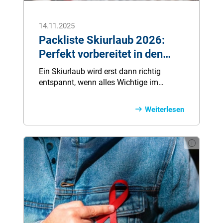
14.11.2025
Packliste Skiurlaub 2026:
Perfekt vorbereitet in den
Winter
Ein Skiurlaub wird erst dann richtig
entspannt, wenn alles Wichtige im
Gepäck ist. Doch was gehört wirklich auf
die Packliste – und was können Sie
Weiterlesen
getrost zu Hause lassen? Unser
übersichtlicher Guide hilft Ihnen,
stressfrei zu planen und bestens
vorbereitet in den Schnee zu starten. So
genießen Sie Sicherheit, Komfort und
maximale Vorfreude auf Ihre
Winterauszeit.