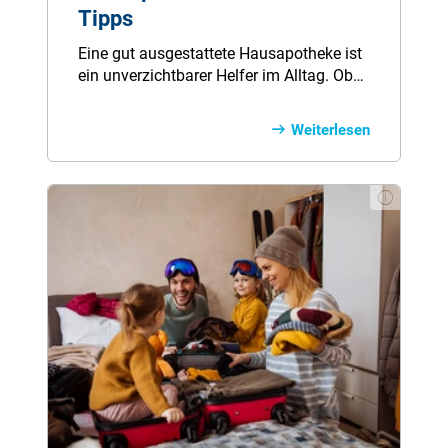
Tipps
Eine gut ausgestattete Hausapotheke ist
ein unverzichtbarer Helfer im Alltag. Ob
kleine Verletzungen, Erkältungen oder
plötzliche Schmerzen – mit den richtigen
Weiterlesen
Produkten sind Sie auf viele Situationen
bestens vorbereitet. Doch was gehört
eigentlich in eine Hausapotheke, und
warum ist sie so wichtig?