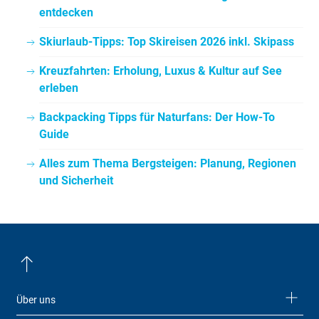
entdecken
Skiurlaub-Tipps: Top Skireisen 2026 inkl. Skipass
Kreuzfahrten: Erholung, Luxus & Kultur auf See
erleben
Backpacking Tipps für Naturfans: Der How-To
Guide
Alles zum Thema Bergsteigen: Planung, Regionen
und Sicherheit
Über uns