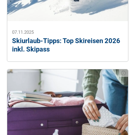
SnowDrex.
Packliste für den perfekten Skiurlaub. Was
braucht man zum Skifahren?
(Stand: 12.11.2025).
Urlaubspiraten.
Die perfekte Packliste für deinen Ski-
07.11.2025
Urlaub
. (Stand: 12.11.2025).
Skiurlaub-Tipps: Top Skireisen 2026
inkl. Skipass