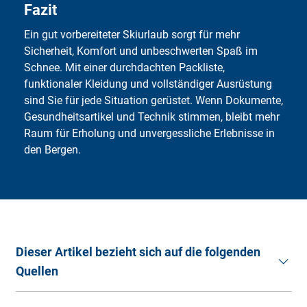
Fa­zit
Transfers. Klären Sie bei kurzfristigen Buchungen auch
mögliche Stornierungsbedingungen sowie die aktuellen
Ein gut vorbereiteter Skiurlaub sorgt für mehr
Reise- und Wetterbedingungen am Zielort. Eine
Sicherheit, Komfort und unbeschwerten Spaß im
rechtzeitige Reservierung von Skikursen oder Skiverleih
Schnee. Mit einer durchdachten Packliste,
empfiehlt sich ebenfalls, um Engpässe vor Ort zu
funktionaler Kleidung und vollständiger Ausrüstung
vermeiden. Wenn Sie diese Tipps beachten, können Sie
sind Sie für jede Situation gerüstet. Wenn Dokumente,
auch spontan einen stressfreien und erlebnisreichen
Gesundheitsartikel und Technik stimmen, bleibt mehr
Skiurlaub genießen.
Raum für Erholung und unvergessliche Erlebnisse in
den Bergen.
Dieser Artikel bezieht sich auf die folgenden
Quellen
Bergfreunde Blog (2025):
Packliste für den Skiurlaub –