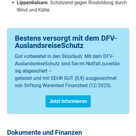
Lippenbalsam
: Schützend gegen Rissbildung durch
Wind und Kälte.
Bestens versorgt mit dem DFV-
AuslandsreiseSchutz
Gut vor­be­rei­tet in den Ski­ur­laub: Mit dem DFV-
Aus­lands­rei­seSchutz sind Sie im Not­fall zu­ver­läs­
sig ab­ge­sich­ert –
ge­tes­tet und mit SEHR GUT (0,9) aus­ge­zeich­net
von Stif­tung Wa­ren­test Finanztest (12/2025).
Jetzt informieren
Dokumente und Finanzen