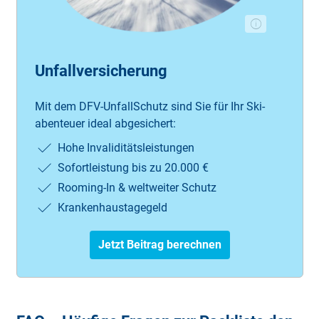
Unfallversicherung
Mit dem DFV-Un­fall­Schutz sind Sie für Ihr Ski­
aben­teu­er i­de­al ab­ge­sic­hert:
Hohe In­va­li­di­tätsl­eis­tung­en
So­fort­leis­tung bis zu 20.000 €
Roo­ming-In & welt­wei­ter Schutz
Krank­en­haus­ta­ge­geld
Jetzt Beitrag berechnen