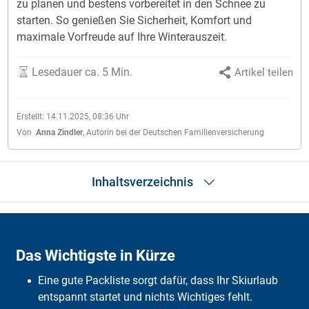
zu planen und bestens vorbereitet in den Schnee zu
starten. So genießen Sie Sicherheit, Komfort und
maximale Vorfreude auf Ihre Winterauszeit.
Lesedauer ca. 5 Min.
Artikel teilen
Erstellt:
14.11.2025, 08:36
Uhr
Von
Anna Zindler
,
Autorin bei der Deutschen Familienversicherung
Inhaltsverzeichnis
Das Wichtigste in Kürze
Darum Skiurlaub
Das Wichtigste in Kürze
Bekleidung für den Skiurlaub
Ausrüstung und Zubehör
Eine gute Packliste sorgt dafür, dass Ihr Skiurlaub
Ausrüstung und Zubehör
Technische Hilfsmittel
entspannt startet und nichts Wichtiges fehlt.
Packliste für einen 3-Tage-Skiurlaub