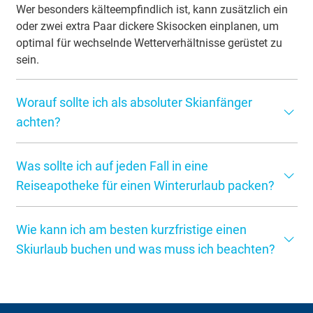
Wer besonders kälteempfindlich ist, kann zusätzlich ein
oder zwei extra Paar dickere Skisocken einplanen, um
optimal für wechselnde Wetterverhältnisse gerüstet zu
sein.
Worauf sollte ich als absoluter Skianfänger
achten?
Als absoluter Skianfänger sollten Sie vor allem auf
Was sollte ich auf jeden Fall in eine
Sicherheit und Komfort achten. Investieren Sie in eine
gute Skiausrüstung, die optimal auf Ihre Bedürfnisse
Reiseapotheke für einen Winterurlaub packen?
angepasst ist, und nutzen Sie nach Möglichkeit die
Eine Reiseapotheke für den Skiurlaub sollte Pflaster,
Beratung im Fachhandel. Nehmen Sie sich anfangs
Wie kann ich am besten kurzfristige einen
sterile Kompressen, Verband, Desinfektionsmittel,
ausreichend Zeit, um sich mit der Ausrüstung vertraut zu
schmerz- und fiebersenkende Medikamente, Gel oder
Skiurlaub buchen und was muss ich beachten?
machen, bevor Sie auf die Piste gehen. Empfehlenswert
Salbe gegen Prellungen, persönliche Medikamente,
ist ein Skikurs unter professioneller Anleitung, da Sie dort
Für eine kurzfristige Buchung Ihres Skiurlaubs empfiehlt
Pflegecreme, Lippenbalsam, Sonnenschutz, Mittel gegen
die richtige Technik und wichtige Verhaltensregeln auf
es sich, zunächst Online-Plattformen und spezialisierte
Magen-Darm-Beschwerden, Fieberthermometer,
der Skipiste erlernen. Überschätzen Sie Ihre Fähigkeiten
Reiseportale gezielt nach Last-Minute-Angeboten zu