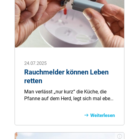
24.07.2025
Rauchmelder können Leben
retten
Man verlässt „nur kurz“ die Küche, die
Pfanne auf dem Herd, legt sich mal eben
trotz der brennenden Kerze auf dem
Tisch hin oder will vor dem
Weiterlesen
Schlafengehen noch Eine rauchen. Ein
schrilles Geräusch holt einen umgeben
von Rauch ins Bewusstsein zurück: da