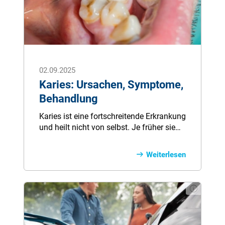
02.09.2025
Karies: Ursachen, Symptome,
Behandlung
Karies ist eine fortschreitende Erkrankung
und heilt nicht von selbst. Je früher sie
erkannt wird, desto schonender kann
behandelt werden. Regelmäßige
Weiterlesen
Zahnarztkontrollen, gründliches
Zähneputzen mit fluoridhaltiger
Zahnpasta, Zahnseide und eine
zuckerarme Ernährung sind die beste
Vorbeugung.