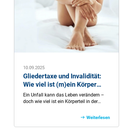
10.09.2025
Gliedertaxe und Invalidität:
Wie viel ist (m)ein Körper
wert?
Ein Unfall kann das Leben verändern –
doch wie viel ist ein Körperteil in der
Unfallversicherung wert? Die Gliedertaxe
legt fest, wie hoch die Auszahlung bei
Weiterlesen
Invalidität ausfällt. Wir zeigen, wie die
Berechnung funktioniert, welche