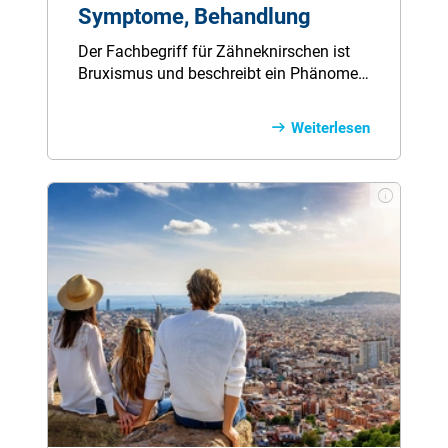
Symptome, Behandlung
Der Fach­be­griff für Zäh­ne­knir­schen ist
Bru­xis­mus und be­schreibt ein Phä­no­men,
das kei­­ner­lei Kau­funk­tio­nen als Teil des
Ver­dau­ungs­sys­tems un­ter­liegt. Häu­fig
Weiterlesen
knir­schen oder pres­sen Be­trof­fe­ne ih­re
Zäh­ne un­be­wusst oder im Schlaf und
mer­ken da­von gar nichts. Da­bei kann
Zäh­ne­knir­schen zu Schmer­zen und
Zahn­schä­den füh­ren.