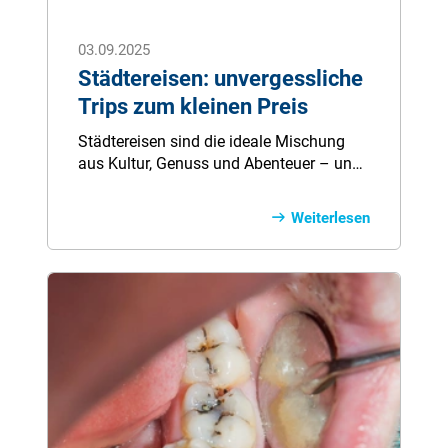
03.09.2025
Städtereisen: unvergessliche
Trips zum kleinen Preis
Städtereisen sind die ideale Mischung
aus Kultur, Genuss und Abenteuer – und
das oft schon für kleines Geld. Ob
romantisches Paris, historisches Rom
Weiterlesen
oder trendiges Budapest: In unserem
Ratgeber erfahren Sie, wie Sie günstige
Angebote finden, Ihre Reise optimal
vorbereiten und unvergessliche Momente
erleben. Mit cleveren Spartipps,
Buchungstricks und Inspiration für
beliebte Metropolen weltweit wird Ihr
nächster Citytrip garantiert zum
Highlight.