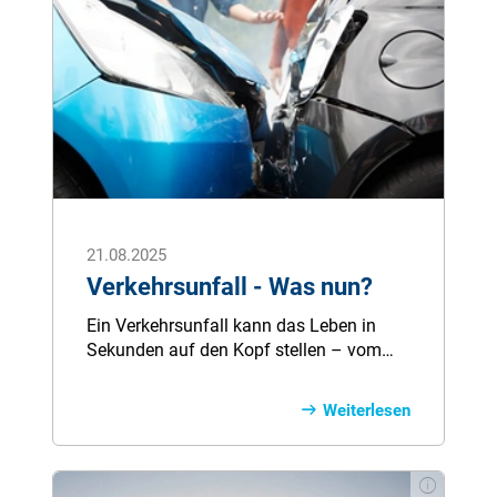
21.08.2025
Verkehrsunfall - Was nun?
Ein Verkehrsunfall kann das Leben in
Sekunden auf den Kopf stellen – vom
leichten Blechschaden bis zum schweren
Zusammenstoß. Wer in dieser
Weiterlesen
Ausnahmesituation einen klaren Kopf
behält und weiß, welche Schritte jetzt
zählen, schützt sich und andere. In
diesem Kapitel erfahren Sie, welche