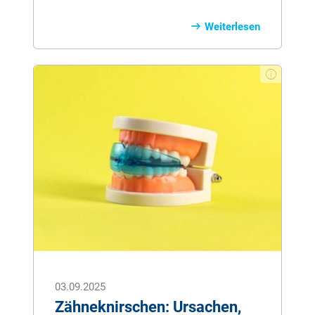
Vermögen – vielleicht sogar das eigene
Haus – für die hohen Pflegekosten
Weiterlesen
aufbrauchen zu müssen, ist für viele
Menschen eine große Sorge. Die Kosten
für eine stationäre Pflege können schnell
fünf­stellige Beträge pro Monat erreichen
und die gesetzliche Pflegeversicherung
deckt nur einen Bruchteil davon ab. Der
Rest muss aus eigener Tasche bezahlt
werden. Doch es gibt Wege und
Strategien, wie Sie Ihr Haus und Ihr
Vermögen im Pflegefall schützen können,
um finanzielle Belastungen für sich und
Ihre Familie zu minimieren.
03.09.2025
Zähneknirschen: Ursachen,