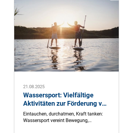
Zahlen und Trends das Unfallgeschehen
prägen, wo regional besondere Risiken
lauern und wie Sie die gewonnenen
Erkenntnisse für mehr Sicherheit im
Straßenverkehr nutzen können.
21.08.2025
Wassersport: Vielfältige
Aktivitäten zur Förderung von
Gesundheit und Wohlbefinden
Eintauchen, durchatmen, Kraft tanken:
Wassersport vereint Bewegung,
Naturerlebnis und Entspannung wie