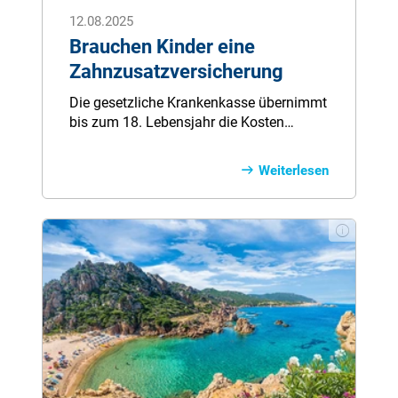
12.08.2025
Brauchen Kinder eine
Zahnzusatzversicherung
Die gesetzliche Krankenkasse übernimmt
bis zum 18. Lebensjahr die Kosten
einiger Zahnleistungen. Hierzu zählen
unter anderem die halbjährliche
Weiterlesen
Grundprophylaxe und die
kieferorthopädische Behandlung bei
schwerwiegender Fehlstellung.
Nichtsdestotrotz müssen zusätzliche
Leistungen aus eigener Tasche bezahlt
werden. Eine spezielle
Zahnzusatzversicherung für Kinder deckt
viele Leistungen ab, die eine gesetzliche
Krankenkasse nicht übernimmt.