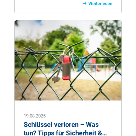
kaum eine andere Aktivität. Ob
Weiterlesen
Schwimmen, SUP oder Tauchen – die
Sportarten im und auf dem Wasser
stärken Herz, Muskeln und Gelenke,
während Stress einfach am Ufer bleibt.
Entdecken Sie, wie vielseitig Wassersport
ist und warum er Körper und Seele guttut.
Ideal für alle, die fit bleiben und zugleich
innere Balance finden möchten.
19.08.2025
Schlüssel verloren – Was
tun? Tipps für Sicherheit &