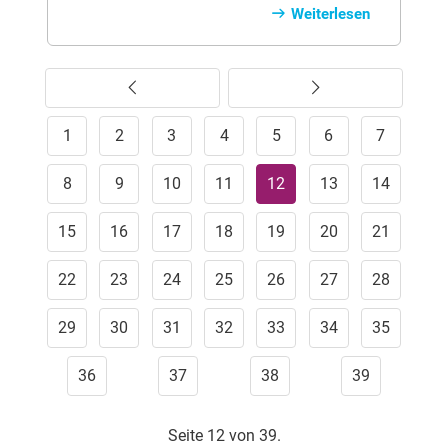
Professionelles Training fördert
Weiterlesen
Sozialverhalten, vermittelt klare Regeln
und sorgt für mehr Sicherheit im Alltag.
Erfahren Sie, welche Angebote es gibt,
Vorherige
Weiter
worauf Sie bei der Wahl achten sollten –
und warum sich Hundeschulen lohnen.
1
2
3
4
5
6
7
8
9
10
11
12
13
14
15
16
17
18
19
20
21
22
23
24
25
26
27
28
29
30
31
32
33
34
35
36
37
38
39
Seite 12 von 39.