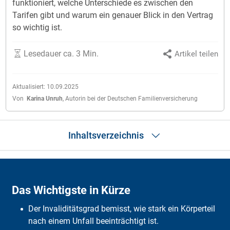
funktioniert, welche Unterschiede es zwischen den
Tarifen gibt und warum ein genauer Blick in den Vertrag
so wichtig ist.
Lesedauer ca. 3 Min.
Artikel teilen
Aktualisiert:
10.09.2025
Von
Karina Unruh
,
Autorin bei der Deutschen Familienversicherung
Inhaltsverzeichnis
Das Wichtigste in Kürze
Wann liegt eine Invalidität vor?
Das Wichtigste in Kürze
Wonach richtet sich der Invaliditätsgrad
Wer stellt die Invalidität fest?
Der Invaliditätsgrad bemisst, wie stark ein Körperteil
In welcher Höhe sind die Körperteile abgesichert?
Berechnung des Invaliditätsgrades
nach einem Unfall beeinträchtigt ist.
DFV-UnfallSchutz