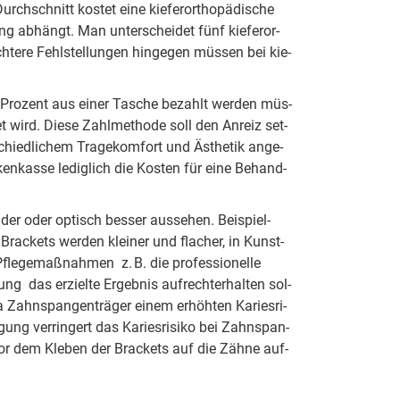
h­schnitt kos­tet eine kie­fer­or­tho­pä­di­sche
g ab­hängt. Man un­ter­schei­det fünf kie­fer­or­
h­tere Fehl­stel­lun­gen hin­ge­gen müs­sen bei kie­
 Pro­zent aus ei­ner Ta­sche be­zahlt wer­den müs­
t wird. Die­se Zahl­me­tho­de soll den An­reiz set­
ied­li­chem Tra­ge­kom­fort und Äs­the­tik an­ge­
en­kas­se le­dig­lich die Kos­ten für ei­ne Be­hand­
der oder op­tisch bes­ser aus­se­hen. Bei­spiel­
Brack­ets wer­den klein­er und flach­er, in Kunst­
fle­ge­maß­nah­men z. B. die pro­fes­sio­nelle
ng das er­ziel­te Er­geb­nis auf­recht­er­hal­ten sol­
Zahn­span­ge­nträger ei­nem er­höh­ten Ka­rie­sri­
gung ver­rin­gert das Ka­rie­sri­siko bei Zahn­span­
er vor dem Kle­ben der Brack­ets auf die Zähne auf­