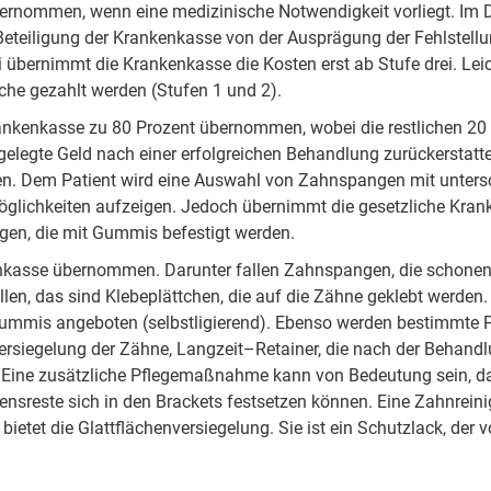
nom­men, wenn eine me­di­zi­ni­sche Not­wen­dig­keit vorliegt. Im Durc
ei­li­gung der Krank­en­kas­se von der Aus­prä­gung der Fehl­stel­lun
bei über­nimmt die Krank­en­kas­se die Kos­ten erst ab Stu­fe drei. Leic
a­sche ge­zahlt wer­den (Stufen 1 und 2).
ank­en­kas­se zu 80 Pro­zent über­nom­men, wobei die re­stli­chen 20
­leg­te Geld nach ei­ner er­folg­rei­chen Be­hand­lung zu­rück­erstatte
n. Dem Pa­ti­ent wird ei­ne Aus­wahl von Zahn­span­gen mit un­ter­sch
g­lich­kei­ten auf­zei­gen. Je­doch über­nimmt die ge­setz­lich­e Krank­
ö­gen, die mit Gum­mis be­fes­tigt wer­den.
­kas­se über­nom­men. Da­run­ter fal­len Zahn­span­gen, die schon­en­
l­len, das sind Kle­be­plätt­chen, die auf die Zähne ge­klebt wer­den. 
m­mis an­ge­bo­ten (selbst­li­gie­rend). Ebe­nso wer­den be­stimm­te P
n­ver­sie­ge­lung der Zähne, Lang­zeit–Re­tai­ner, die nach der Be­hand­lu
i­ne zu­sätz­liche Pfle­ge­maß­nah­me kann von Be­deu­tung sein, da 
n­sres­te sich in den Brack­ets fest­set­zen kön­nen. Ei­ne Zahn­rei­ni­
 bie­tet die Glatt­flä­chen­ver­sie­ge­lung. Sie ist ein Schutz­lack, d