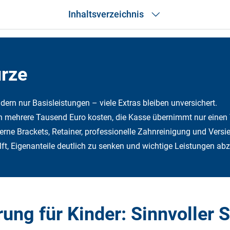
Inhaltsverzeichnis
Das Wichtigste in Kürze
Medizinische und ästhetische Behandlung
Zahnprophylaxe
ürze
Parodontose
Zahnimplantat
Vorteile einer Zahnzusatz­versicherung für Kinder
dern nur Basisleistungen – viele Extras bleiben unversichert.
Fazit
mehrere Tausend Euro kosten, die Kasse übernimmt nur einen T
rne Brackets, Retainer, professionelle Zahnreinigung und Versi
lft, Eigenanteile deutlich zu senken und wichtige Leistungen ab
ung für Kinder: Sinnvoller 