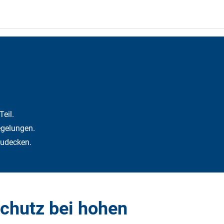
eil.
egelungen.
zudecken.
Schutz bei hohen