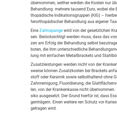
über­nom­men, sei­ther werden die Kos­ten nur über­
Be­hand­lung mehrere tau­send Euro, wobei die Be­t
tho­pä­di­sche In­di­ka­tions­grup­pen (KIG) – hier­
fer­or­tho­pä­di­sche­r Be­hand­lung aus ei­gener T
Eine
Zahn­span­ge
wird von der ge­setz­lich­en Kr
sen. Be­rück­sich­tigt wer­den muss, dass das vor­ge
zen am Er­folg der Be­hand­lung selbst be­zu­tra­ge
bo­ten, die ihm un­ter­schied­li­che Be­hand­lungs­mö
lung mit ei­nfa­chen Me­tall­brack­ets und Stahl­b
Zu­satz­leis­tun­gen wer­den nicht von der Krank­en
swei­se kön­nen Zu­satz­kos­ten bei Brack­ets an­fa
stoff oder Ke­ra­mik so­wie selbst­hal­tend ohne Gu
Zahn­rei­ni­gung, Fluo­ri­die­ru­ng, die Glatt­flä­che
len, von der Krank­en­kas­se nicht über­nom­men. E
siko aus­ge­setzt. Der Grund hier­für ist, dass Es­se
ge­nträger­n. Ei­nen wei­tere ren Schutz vor Ka­ries
ge­tra­gen wird.