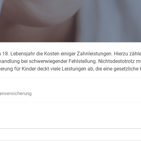
Krank im Urlaub
Das
Reiseapotheke
Das
Packliste Urlaub
Aus
18. Lebensjahr die Kosten einiger Zahnleistungen. Hierzu zähle
Portugal Urlaub
Kur
handlung bei schwerwiegender Fehlstellung. Nichtsdestotrotz m
Urlaub mit Kindern
Rau
erung für Kinder deckt viele Leistungen ab, die eine gesetzlich
ienversicherung