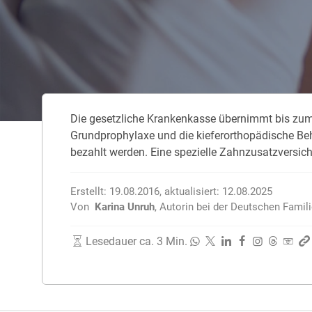
Zahnzusatzversicherung
Rasseportrait des Dackels
Zwingerhusten beim Hund
Zahnzusatzversicherung für Kinder
Würmer, Wurmkur & Entwurmung
Die gesetzliche Krankenkasse übernimmt bis zum 
Tierarztkosten für Hunde 2025
Grundprophylaxe und die kieferorthopädische Be
Listenhunde in Deutschland
bezahlt werden. Eine spezielle Zahnzusatzversich
Erstellt:
19.08.2016
,
aktualisiert:
12.08.2025
Von
Karina Unruh
,
Autorin bei der Deutschen Famil
Lesedauer ca. 3 Min.