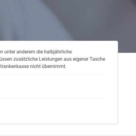
 neue Elterngeld
 Zuhause absichern
falldeckung in der Haftpflicht
n unter anderem die halbjährliche
zschluss und Überspannung
üssen zusätzliche Leistungen aus eigener Tasche
chmelder können Leben retten
e Krankenkasse nicht übernimmt.