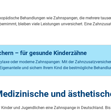
rthopädische Behandlungen wie Zahnspangen, die mehrere tausen
ernimmt, bleiben viele Leistungen unversichert. Eine Zahnzusat
ichern – für gesunde Kinderzähne
phylaxe oder moderne Zahnspangen: Mit der Zahnzusatzversiche
 Eigenanteile und sichern Ihrem Kind die bestmögliche Behandlu
Medizinische und ästhetisc
 Kin­der und Ju­gend­lichen eine Zahn­span­ge in Deutsch­land. Bis