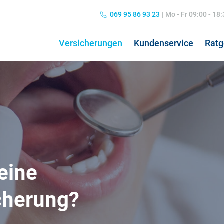
069 95 86 93 23
|
Mo - Fr 09:00 - 18
Versicherungen
Kundenservice
Ratg
Private Haftpflichtversicherung
Grippe: Symptome & Behandlung
Hun
Kos
Kombiversicherung
Übelkeit: Ursachen & Behandlung
Hun
Pfl
Norovirus: Symptome & Behandlung
Hos
eine
Nierenschmerzen
Koa
Hausratversicherung
24h
Kopfschmerzen
Pfl
cherung?
Verkehrsrechtsschutz