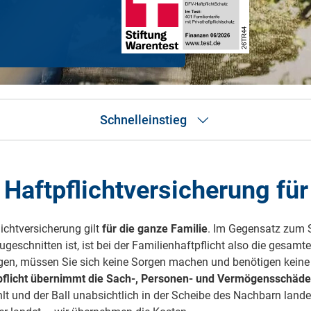
Krank im Urlaub
Das
Reiseapotheke
Das
Packliste Urlaub
Aus
Schnelleinstieg
Portugal Urlaub
Kur
Urlaub mit Kindern
Rau
Tarifvergleich
Testsieger
 Haftpflichtversicherung für
Vorteile
Leistungen
Leistungsbereiche
ichtversicherung gilt
für die ganze Familie
. Im Gegensatz zum Sin
Wichtige Gründe
eschnitten ist, ist bei der Familien­haftpflicht also die gesamt
Häufige Fragen
Produktunterlagen
ügen, müssen Sie sich keine Sorgen machen und benötigen keine s
Produktempfehlung
pflicht übernimmt die Sach-, Personen- und Vermögensschäden
lt und der Ball unabsichtlich in der Scheibe des Nach­barn landet