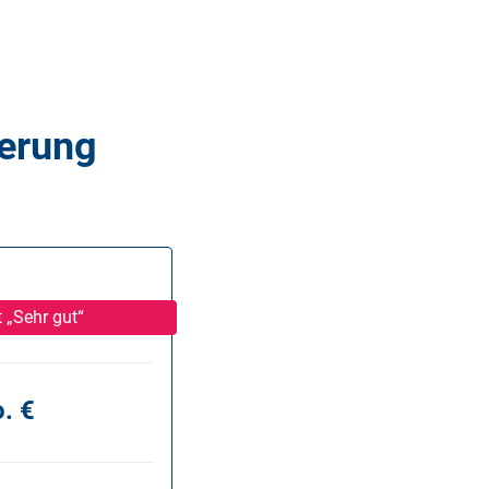
herung
 „Sehr gut“
. €