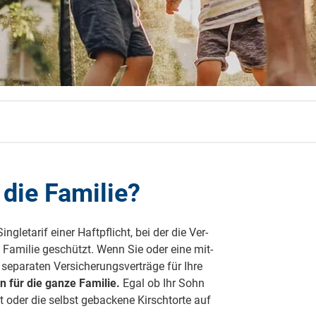
 neue Elterngeld
 Zuhause absichern
falldeckung in der Haftpflicht
zschluss und Überspannung
chmelder können Leben retten
 die Familie?
gletarif einer Haftpflicht, bei der die Ver­
e Familie geschützt. Wenn Sie oder eine mit­
eparaten Versicherungs­verträge für Ihre
 für die ganze Familie.
Egal ob Ihr Sohn
 oder die selbst gebackene Kirsch­torte auf