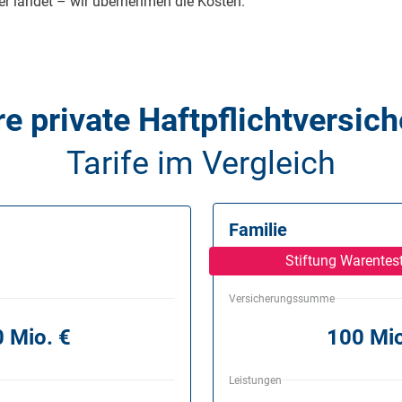
er landet – wir übernehmen die Kosten.
e private Haftpflicht­versic
Tarife im Vergleich
Familie
Stiftung Warentest
Versicherungssumme
 Mio. €
100 Mio
Leistungen