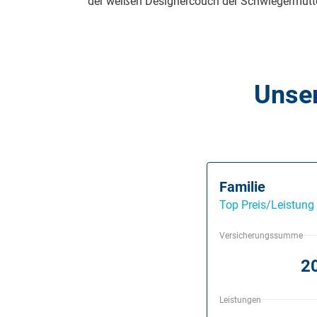
der weißen Designer­couch der Schwie­germutt
Unser
Familie
Top Preis/Leistung
Versicherungssumme
20
Leistungen