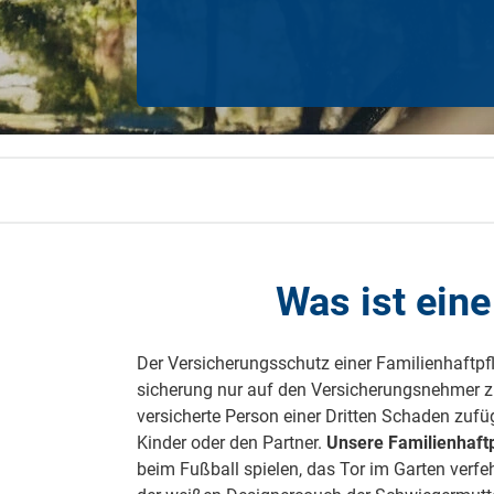
Zahnzusatzversicherung
Rasseportrait des Dackels
Zwingerhusten beim Hund
Zahnzusatzversicherung für Kinder
Würmer, Wurmkur & Entwurmung
Tierarztkosten für Hunde 2025
Listenhunde in Deutschland
Was ist eine
Der Versicherungsschutz einer Familienhaft­pfl
sicherung nur auf den Versicherungs­nehmer zug
versicherte Person einer Dritten Schaden zuf
Kinder oder den Partner.
Unsere Familien­haft
beim Fußball spielen, das Tor im Garten verfeh