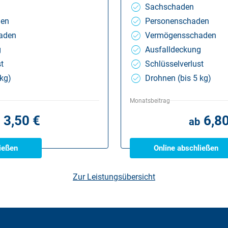
Sachschaden
den
Personenschaden
aden
Vermögensschaden
g
Ausfalldeckung
t
Schlüsselverlust
 kg)
Drohnen (bis 5 kg)
Monatsbeitrag
3,50 €
6,8
ab
ießen
Online abschließen
Zur Leistungsübersicht