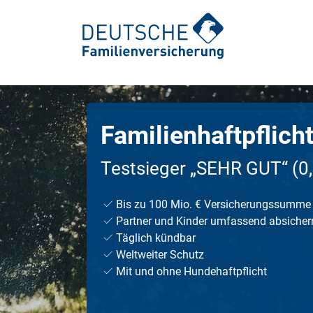
Familien­haftpflich
Ambulante Zusatzversicherung
Zahnspange: Kosten & Behandlung
Testsieger „SEHR GUT“ (0,
Auslandskrankenversicherung
Zahnkrone: Arten, Ablauf, Kosten
Bis zu 100 Mio. € Versicherungssumme
Krankengeld
Zahnimplantate
Partner und Kinder umfassend absicher
Krankenhauszusatzversicherung
Wurzelbehandlung
Täglich kündbar
Weltweiter Schutz
Pflegezusatzversicherung
Veneers für Zähne
Mit und ohne Hundehaftpflicht
Unfallversicherung