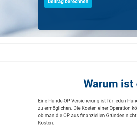
Beitrag berechnen
Zahnzusatzversicherung
Rasseportrait des Dackels
Zwingerhusten beim Hund
Zahnzusatzversicherung für Kinder
Würmer, Wurmkur & Entwurmung
Tierarztkosten für Hunde 2025
Listenhunde in Deutschland
Warum ist 
Eine Hunde-OP Versicherung ist für jeden Hun
zu ermöglichen. Die Kosten einer Operation k
ob man die OP aus finanziellen Gründen nich
Kosten.