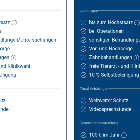
Leistungen
tsatz
bis zum Höchstsatz
n
bei Operationen
nd­lungen/­Unter­suchungen
sons­tigen Be­hand­lung
orge
Vor- und Nachsorge
ngen
Zahnbehandlungen
 und Klinikwahl
freie Tierarzt - und Kli
eiligung
10 % Selbstbeteiligung
Zusatzleistungen
utz
Weltweiter Schutz
unde
Videosprechstunde
Gesundheitspauschale
100 € im Jahr