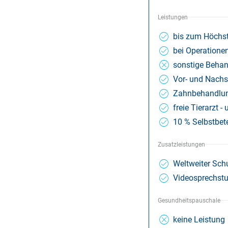
Leistungen
bis zum Höchs
bei Operatione
sons­tige Be­ha
Vor- und Nachs
Zahnbehandlu
freie Tierarzt -
10 % Selbstbet
Zusatzleistungen
Weltweiter Sch
Videosprechst
Gesundheitspauschale
keine Leistung