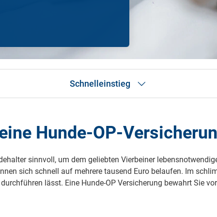
Krank im Urlaub
Das
Reiseapotheke
Das
Packliste Urlaub
Aus
Schnelleinstieg
Portugal Urlaub
Kur
Urlaub mit Kindern
Rau
Tarifvergleich
Leistungsübersicht
eine Hunde-OP-Versicherun
Leistungsbereiche
Fallbeispiele
Häufige Fragen
dehalter sinnvoll, um dem geliebten Vierbeiner lebensnotwendig
Ratgeber
önnen sich schnell auf mehrere tausend Euro belaufen. Im schli
t durchführen lässt. Eine Hunde-OP Versicherung bewahrt Sie v