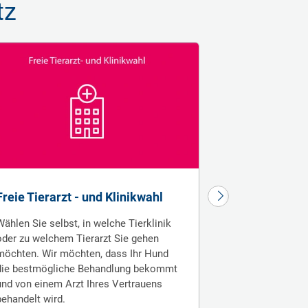
tz
Freie Tierarzt - und Klinikwahl
Weltweiter V
Wählen Sie selbst, in welche Tierklinik
Weltweiter Vers
oder zu welchem Tierarzt Sie gehen
innerhalb Europ
möchten. Wir möchten, dass Ihr Hund
gehendem Aus­la
die bestmögliche Behandlung bekommt
zeit­liche Be­gre
und von einem Arzt Ihres Vertrauens
behandelt wird.