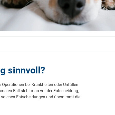
 neue Elterngeld
 Zuhause absichern
falldeckung in der Haftpflicht
zschluss und Überspannung
chmelder können Leben retten
g sinnvoll?
e Operationen bei Krankheiten oder Unfällen
mmsten Fall steht man vor der Entscheidung,
or solchen Entscheidungen und übernimmt die