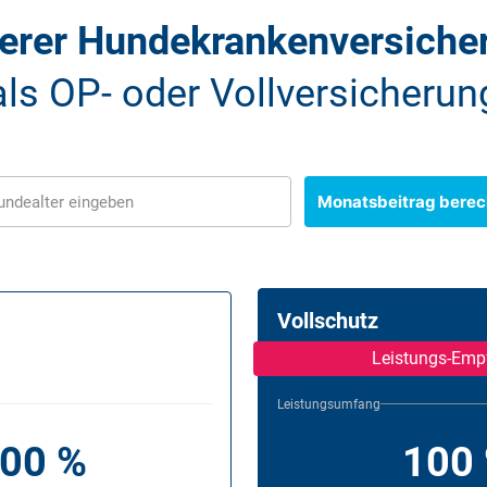
erer Hunde­kranken­versiche
als OP- oder Voll­versicherun
Monatsbeitrag bere
ndealter eingeben
Vollschutz
Leistungs-Emp
Leistungsumfang
00 %
100