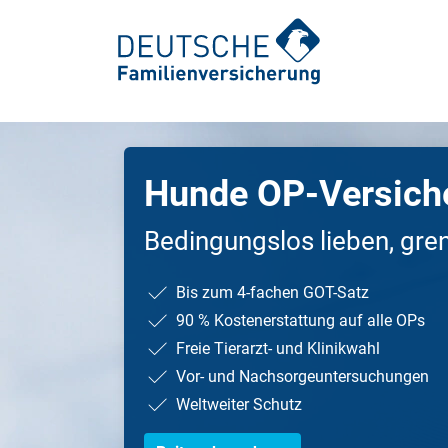
Hunde OP-Versich
Ambulante Zusatzversicherung
Zahnspange: Kosten & Behandlung
Bedingungslos lieben, gre
Auslandskrankenversicherung
Zahnkrone: Arten, Ablauf, Kosten
Bis zum 4-fachen GOT-Satz
Krankengeld
Zahnimplantate
90 % Kostenerstattung auf alle OPs
Krankenhauszusatzversicherung
Wurzelbehandlung
Freie Tierarzt- und Klinikwahl
Pflegezusatzversicherung
Veneers für Zähne
Vor- und Nachsorgeuntersuchungen
Weltweiter Schutz
Unfallversicherung