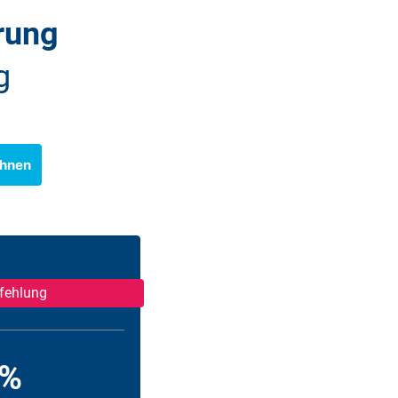
rung
g
chnen
fehlung
 %