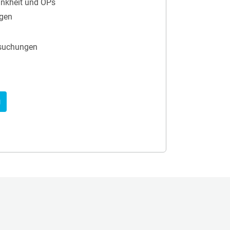
nkheit und OPs
ngen
rsuchungen
g