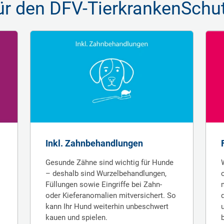
ür den DFV-TierkrankenSchu
Inkl. Zahnbehandlungen
Gesunde Zähne sind wichtig für Hunde
– deshalb sind Wurzel­behandlungen,
Fül­lungen sowie Ein­griffe bei Zahn-
oder Kiefer­anomalien mit­versichert. So
kann Ihr Hund weiter­hin un­be­schwert
kauen und spielen.