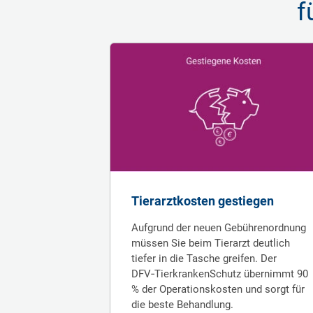
f
Tierarztkosten gestiegen
Aufgrund der neuen Gebühren­ordnung
müs­sen Sie beim Tier­arzt deutlich
tiefer in die Tasche greifen. Der
DFV‑TierkrankenSchutz über­nimmt 90
% der Operationskosten und sorgt für
die beste Behand­lung.