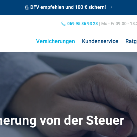
DFV empfehlen und 100 € sichern!
069 95 86 93 23
|
Mo - Fr 09:00 - 18
Versicherungen
Kundenservice
Ratg
Private Haftpflichtversicherung
Grippe: Symptome & Behandlung
Hun
Kos
Kombiversicherung
Übelkeit: Ursachen & Behandlung
Hun
Pfl
Norovirus: Symptome & Behandlung
Hos
herung von der Steuer
Nierenschmerzen
Koa
Hausratversicherung
24h
Kopfschmerzen
Pfl
Verkehrsrechtsschutz