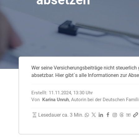
Unfallversicherung
Zahnzusatzversicherung
Rasseportrait des Dackels
Zwingerhusten beim Hund
Zahnzusatzversicherung für Kinder
Würmer, Wurmkur & Entwurmung
Wer seine Versicherungsbeiträge nicht steuerlich 
Tierarztkosten für Hunde 2025
absetzbar. Hier gibt´s alle Informationen zur Abs
Listenhunde in Deutschland
Erstellt:
11.11.2024, 13:30
Uhr
Von
Karina Unruh
,
Autorin bei der Deutschen Famil
Lesedauer ca. 3 Min.