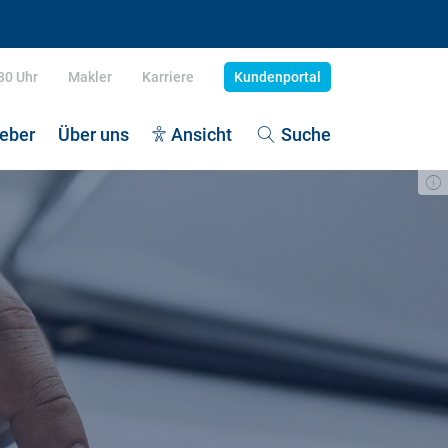
:30 Uhr
Makler
Karriere
Kundenportal
eber
Über uns
Ansicht
Suche
dekrankenversicherung
tenexplosion
dehaftpflicht
egegrad definieren
piz - würdevolles Leben
litionsvertrag 2025: Pflegeziele
 Unfallversicherung
egefall: Vermögen schützen