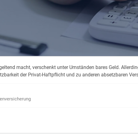
Krank im Urlaub
Das
Reiseapotheke
Das
Packliste Urlaub
Aus
geltend macht, verschenkt unter Umständen bares Geld. Allerding
Portugal Urlaub
Kur
etzbarkeit der Privat-Haftpflicht und zu anderen absetzbaren Ver
Urlaub mit Kindern
Rau
ienversicherung