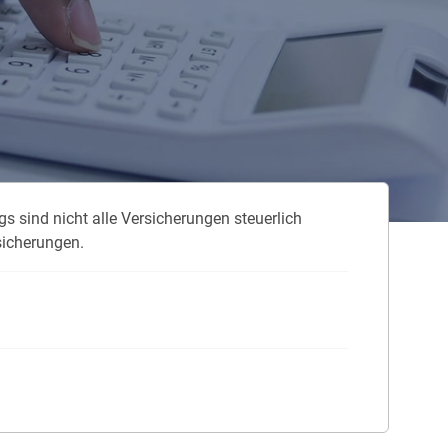
 neue Elterngeld
 Zuhause absichern
falldeckung in der Haftpflicht
s sind nicht alle Versicherungen steuerlich
zschluss und Überspannung
sicherungen.
chmelder können Leben retten