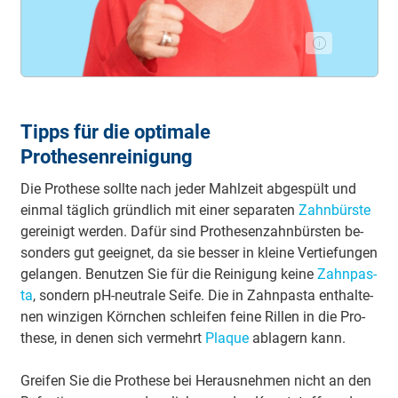
Tipps für die optimale
Prothesenreinigung
Die Prothese sollte nach jeder Mahlzeit ab­ge­spült und
einmal täglich gründ­lich mit einer se­pa­ra­ten
Zahn­bürs­te
ge­rei­nigt werden. Dafür sind Pro­the­sen­zahn­bürs­ten be­
son­ders gut ge­eig­net, da sie bes­ser in klei­ne Ver­tie­fun­gen
ge­lan­gen. Be­nut­zen Sie für die Rei­ni­gung keine
Zahn­pas­
ta
, son­dern pH-neu­tra­le Seife. Die in Zahn­pas­ta ent­hal­te­
nen win­zi­gen Körn­chen schlei­fen fei­ne Ril­len in die Pro­
the­se, in de­nen sich ver­mehrt
Plaque
ab­la­gern kann.
Greifen Sie die Pro­the­se bei Her­aus­neh­men nicht an den