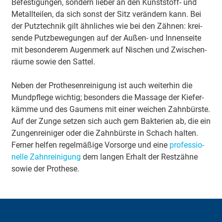
Be­fes­ti­gun­gen, son­dern lie­ber an den Kunst­stoff- und
Me­tall­tei­len, da sich sonst der Sitz ver­än­dern kann. Bei
der Putz­tech­nik gilt ähn­li­ches wie bei den Zähnen: krei­
sen­de Putz­be­we­gun­gen auf der Au­ßen- und In­nen­sei­te
mit be­son­de­rem Au­gen­merk auf Ni­schen und Zwi­schen­
räu­me sowie den Sat­tel.
Neben der Prothesenreinigung ist auch wei­ter­hin die
Mund­pfle­ge wich­tig; be­son­ders die Mas­sa­ge der Kie­fer­
käm­me und des Gaumens mit einer weichen Zahn­bürs­te.
Auf der Zun­ge set­zen sich auch gern Bak­te­ri­en ab, die ein
Zun­gen­rei­ni­ger oder die Zahn­bürs­te in Schach hal­ten.
Fer­ner hel­fen re­gel­mä­ßi­ge Vor­sor­ge und eine
pro­fes­si­o­
nel­le Zahn­rei­ni­gung
dem lan­gen Er­halt der Rest­zäh­ne
sowie der Pro­the­se.