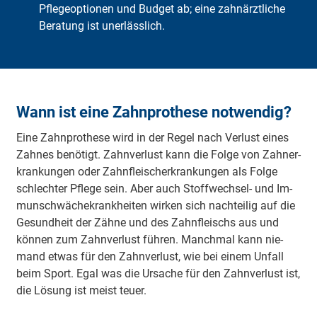
Pflegeoptionen und Budget ab; eine zahnärztliche
Beratung ist unerlässlich.
Wann ist eine Zahnprothese notwendig?
Eine Zahnprothese wird in der Regel nach Ver­lust ei­nes
Zah­nes be­nö­tigt. Zahn­ver­lust kann die Fol­ge von Zahn­er­
kran­kun­gen oder Zahn­fleisch­er­kran­kun­gen als Fol­ge
schlech­ter Pfle­ge sein. Aber auch Stoff­wech­sel- und Im­
mun­schwä­che­krank­hei­ten wir­ken sich nach­tei­lig auf die
Ge­sund­heit der Zäh­ne und des Zahn­fleischs aus und
kön­nen zum Zahn­ver­lust füh­ren. Manch­mal kann nie­
mand et­was für den Zahn­ver­lust, wie bei ei­nem Un­fall
beim Sport. Egal was die Ur­sa­che für den Zahn­ver­lust ist,
die Lö­sung ist meist teu­er.