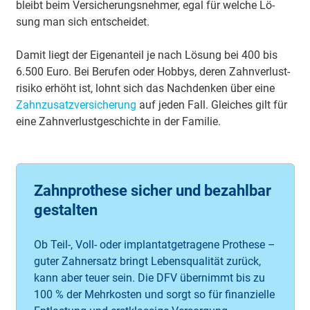
bleibt beim Ver­si­che­rungs­neh­mer, egal für wel­che Lö­
sung man sich ent­schei­det.
Da­mit liegt der Ei­gen­an­teil je nach Lö­sung bei 400 bis
6.500 Eu­ro. Bei Be­ru­fen oder Hob­bys, de­ren Zahn­ver­lust­
ri­siko er­höht ist, lohnt sich das Nach­den­ken über ei­ne
Zahn­zu­satz­ver­siche­rung
auf je­den Fall. Glei­ches gilt für
ei­ne Zahn­ver­lust­ge­schich­te in der Fa­mi­lie.
Zahnprothese sicher und bezahlbar
gestalten
Ob Teil-, Voll- oder implantatgetragene Prothese –
guter Zahnersatz bringt Lebensqualität zurück,
kann aber teuer sein. Die DFV übernimmt bis zu
100 % der Mehrkosten und sorgt so für finanzielle