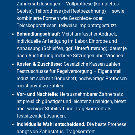
Tipps für die optimale Prothesenreinigung
Zahnersatzlösungen – Vollprothese (komplettes
Gebiss), Teilprothese (bei Restbezahnung) – sowie
kombinierte Formen wie Geschiebe- oder
Teleskopprothesen, teilweise implantatgestützt.
Behandlungsablauf:
Meist umfasst er Abdruck,
individuelle Anfertigung im Labor, Einprobe und
Anpassung (Schleifen, ggf. Unterfütterung); dauer je
nach Ausführung mehrere Sitzungen über Wochen.
Kosten & Zuschüsse:
Gesetzliche Kassen zahlen
Festzuschüsse für Regelversorgung – Eigenanteil
reduziert sich mit Bonusheft; hochwertige Prothesen
meist privat zu zahlen.
Vor- und Nachteile:
Herausnehmbarer Zahnersatz
ist preislich günstiger und leichter zu reinigen, bietet
aber weniger Stabilität und Tragekomfort als
festsitzende Lösungen.
Individuelle Wahl entscheidend:
Die beste Prothese
hängt von Zahnstatus, Tragekomfort,