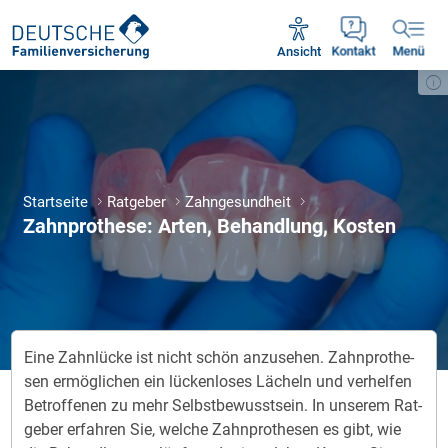
Unsere Servicezeiten:
Mo - Fr 09:00 - 18:30 Uhr
Ansicht
Kontakt
Menü
Startseite
Ratgeber
Zahngesundheit
Zahnprothese: Arten, Behandlung, Kosten
Eine Zahn­lücke ist nicht schön an­zu­sehen. Zahn­pro­the­
sen er­mög­li­chen ein lü­cken­lo­ses Lächeln und ver­hel­fen
Be­trof­fe­nen zu mehr Selbst­be­wusst­sein. In un­se­rem Rat­
ge­ber er­fah­ren Sie, wel­che Zahn­pro­the­sen es gibt, wie