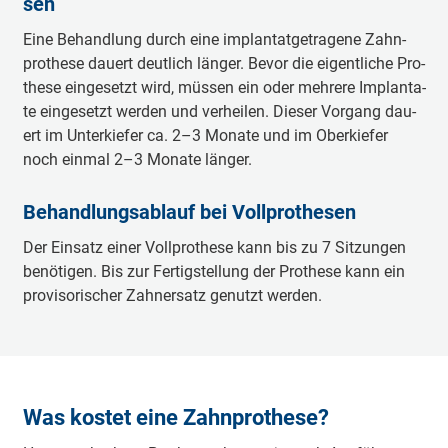
sen
Ei­ne Be­hand­lung durch ei­ne im­plan­tat­ge­tra­ge­ne Zahn­
pro­the­se dau­ert deut­lich län­ger. Be­vor die ei­gent­li­che Pro­
the­se ein­ge­setzt wird, müs­sen ein oder meh­re­re Im­plan­ta­
te ein­ge­setzt wer­den und ver­hei­len. Die­ser Vor­gang dau­
ert im Un­ter­kie­fer ca. 2–3 Mo­na­te und im Ober­kie­fer
noch ein­mal 2–3 Mo­na­te län­ger.
Be­hand­lungs­ab­lauf bei Voll­pro­the­sen
Der Ein­satz ei­ner Voll­pro­the­se kann bis zu 7 Sit­zun­gen
be­nö­tig­en. Bis zur Fer­tig­stel­lung der Pro­the­se kann ein
pro­vi­so­ri­scher Zahn­er­satz ge­nutzt wer­den.
Was kostet eine Zahnprothese?