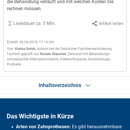
die Be­hand­lung ver­läuft und mit wel­chen Kos­ten Sie
rech­nen müs­sen.
Lesedauer ca. 5 Min.
Artikel teilen
Erstellt:
06.04.2018, 17:14
Uhr
Von
Karina Unruh
,
Autorin bei der Deutschen Familienversicherung
Fachlich geprüft von
Rumen Stanchev
,
Zahnarzt mit Behandlungs­
schwerpunkte Alters­zahnmedizin, Kiefer­orthopädie, Implantologie,
Prothetik
Inhaltsverzeichnis
Wann ist eine Zahnprothese notwendig?
Welche Arten von Zahnprothesen gibt es?
Das Wichtigste in Kürze
So verläuft die Behandlung bei einer Zahnprothese
Was kostet eine Zahnprothese?
Arten von Zahnprothesen:
Es gibt herausnehmbare
Welche Kosten übernimmt die gesetzliche Krankenversicherung?