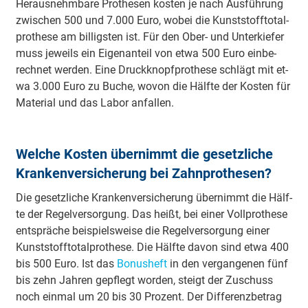
He­raus­nehm­ba­re Pro­the­sen kos­ten je nach Aus­füh­rung
zwi­schen 500 und 7.000 Eu­ro, wo­bei die Kunst­stoff­to­tal­
pro­the­se am bil­ligs­ten ist. Für den Ober- und Un­ter­kie­fer
muss je­weils ein Ei­gen­an­teil von et­wa 500 Eu­ro ein­be­
rech­net wer­den. Ei­ne Druck­knopf­pro­the­se schlägt mit et­
wa 3.000 Eu­ro zu Bu­che, wo­von die Hälf­te der Kos­ten für
Ma­te­ri­al und das La­bor an­fal­len.
Welche Kosten übernimmt die gesetzliche
Krankenversicherung bei Zahnprothesen?
Die gesetz­liche Kran­ken­ver­siche­rung über­nimmt die Hälf­
te der Re­gel­ver­sor­gung. Das heißt, bei ei­ner Voll­pro­the­se
ent­sprä­che bei­spiels­wei­se die Re­gel­ver­sor­gung ei­ner
Kunst­stoff­to­tal­pro­the­se. Die Hälf­te da­von sind et­wa 400
bis 500 Eu­ro. Ist das
Bo­nus­heft
in den ver­gan­ge­nen fünf
bis zehn Jah­ren ge­pflegt wor­den, steigt der Zu­schuss
noch ein­mal um 20 bis 30 Pro­zent. Der Dif­fe­renz­be­trag