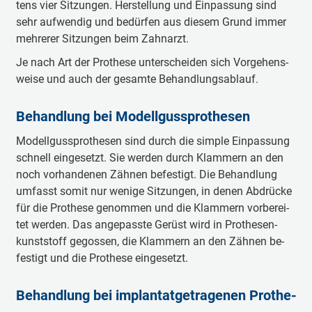
tens vier Sit­zun­gen. Her­stel­lung und Ein­pas­sung sind
sehr auf­wen­dig und be­dür­fen aus die­sem Grund im­mer
meh­re­rer Sit­zun­gen beim Zahn­arzt.
Je nach Art der Pro­the­se un­ter­schei­den sich Vor­gehens­
wei­se und auch der ge­sam­te Be­hand­lungs­ab­lauf.
Be­hand­lung bei Mo­dell­guss­pro­the­sen
Mo­dell­guss­pro­the­sen sind durch die sim­ple Ein­pas­sung
schnell ein­ge­setzt. Sie wer­den durch Klam­mern an den
noch vor­han­de­nen Zäh­nen be­fes­tigt. Die Be­hand­lung
um­fasst so­mit nur we­nige Sit­zun­gen, in de­nen Ab­drü­cke
für die Pro­the­se ge­nom­men und die Klam­mern vor­be­rei­
tet wer­den. Das an­ge­pass­te Ge­rüst wird in Pro­the­sen­
kunst­stoff ge­gos­sen, die Klam­mern an den Zäh­nen be­
fes­tigt und die Pro­the­se ein­ge­setzt.
Be­hand­lung bei im­plan­tat­ge­tra­ge­nen Pro­the­