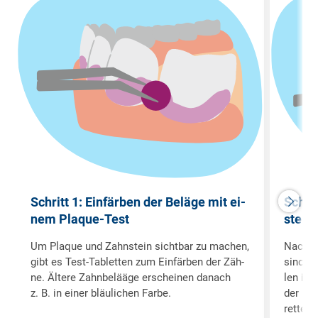
Schritt 1: Ein­fär­ben der Be­lä­ge mit ei­
Schrit
nem Pla­que-Test
stein
Um Pla­que und Zahn­stein sicht­bar zu ma­chen,
Nach­de
gibt es Test-Ta­blet­ten zum Ein­fär­ben der Zäh­
sind, re
ne. Äl­te­re Zahn­be­lää­ge er­schei­nen da­nach
len in 
z. B. in ei­ner bläu­li­chen Far­be.
der mit
ret­ten 