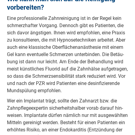
vorbereiten?
Ei­ne pro­fes­sio­nel­le Zahn­rei­ni­gung ist in der Re­gel kein
schmerz­haf­ter Vor­gang. Den­noch gibt es Pa­tien­ten, die
sich da­vor äng­s­ti­gen. Ih­nen wird emp­foh­len, ei­ne Pra­xis
zu kon­sul­tie­ren, die mit Hyp­no­se­tech­ni­ken ar­bei­tet. Aber
auch ei­ne klas­si­sche Ober­flä­chen­an­äs­the­sie mit ei­nem
Gel kann even­tu­el­le Schmer­zen un­ter­bin­den. Die Be­täu­
bung ist dann nur leicht. Am En­de der Be­hand­lung wird
meist künst­li­ches Fluo­rid auf die Zahn­häl­se auf­ge­tra­gen,
so dass die Schmerz­sens­i­bi­li­tät stark re­du­ziert wird. Vor
und nach der PZR wird Pa­tien­ten ei­ne des­in­fi­zie­ren­de
Mund­spü­lung emp­foh­len.
Wer ein Im­plan­tat trägt, soll­te den Zahn­arzt bzw. die
Zahn­pfle­ge­ex­per­tin si­cher­heits­hal­ber vor­ab dar­auf hin­
wei­sen. Im­plan­ta­te dür­fen näm­lich nur mit aus­ge­wähl­ten
Mit­teln ge­rei­nigt wer­den. Be­steht für ei­nen Pa­tien­ten ein
er­höh­tes Ri­si­ko, an ei­ner En­do­kar­di­tis (Ent­zün­dung der