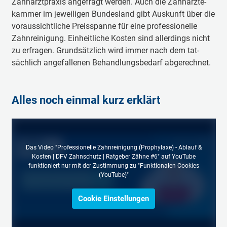
Zahn­arzt­pra­xis an­ge­fragt wer­den. Auch die Zahn­ärz­te­
kam­mer im je­wei­li­gen Bun­des­land gibt Aus­kunft über die
vor­aus­sicht­li­che Preis­span­ne für ei­ne pro­fes­sio­nel­le
Zahn­rei­ni­gung. Ein­heit­li­che Kos­ten sind al­ler­dings nicht
zu er­fra­gen. Grund­sätz­lich wird im­mer nach dem tat­
säch­lich an­ge­fal­le­nen Be­hand­lungs­be­darf ab­ge­rech­net.
Alles noch einmal kurz erklärt
Das Video "Professionelle Zahnreinigung (Prophylaxe) - Ablauf &
Kosten | DFV Zahnschutz | Ratgeber Zähne #6" auf YouTube
funktioniert nur mit der Zustimmung zu "Funktionalen Cookies
(YouTube)"
Cookie Einstellungen