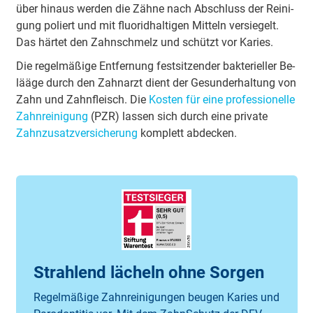
über hin­aus wer­den die Zäh­ne nach Ab­schluss der Rei­ni­
gung po­liert und mit fluo­rid­hal­ti­gen Mit­teln ver­sie­gelt.
Das här­tet den Zahn­schmelz und schützt vor Ka­ries.
Die re­gel­mä­ßi­ge Ent­fer­nung fest­sit­zen­der bak­te­ri­el­ler Be­
lää­ge durch den Zahn­arzt dient der Ge­sund­er­hal­tung von
Zahn und Zahn­fleisch. Die
Kos­ten für ei­ne pro­fes­sio­nel­le
Zahn­rei­ni­gung
(PZR) las­sen sich durch ei­ne pri­va­te
Zahn­zu­satz­ver­si­che­rung
kom­plett ab­de­cken.
Strahlend lächeln ohne Sorgen
Regelmäßige Zahnreinigungen beugen Karies und