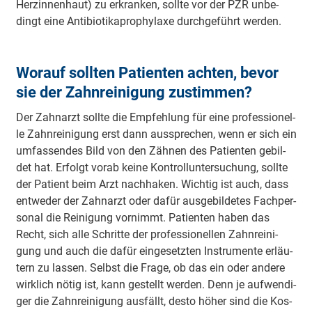
Herz­in­nen­haut) zu er­kran­ken, soll­te vor der PZR un­be­
dingt ei­ne An­ti­bio­ti­ka­pro­phy­la­xe durch­ge­führt wer­den.
Worauf sollten Patienten achten, bevor
sie der Zahnreinigung zustimmen?
Der Zahn­arzt soll­te die Emp­feh­lung für ei­ne pro­fes­sio­nel­
le Zahn­rei­ni­gung erst dann aus­spre­chen, wenn er sich ein
um­fas­sen­des Bild von den Zäh­nen des Pa­tien­ten ge­bil­
det hat. Er­folgt vor­ab kei­ne Kon­troll­un­ter­su­chung, soll­te
der Pa­tient beim Arzt nach­ha­ken. Wich­tig ist auch, dass
ent­we­der der Zahn­arzt oder da­für aus­ge­bil­de­tes Fach­per­
so­nal die Rei­ni­gung vor­nimmt. Pa­tien­ten ha­ben das
Recht, sich al­le Schrit­te der pro­fes­sio­nel­len Zahn­rei­ni­
gung und auch die da­für ein­ge­setz­ten In­stru­men­te er­läu­
tern zu las­sen. Selbst die Fra­ge, ob das ein oder an­de­re
wirk­lich nö­tig ist, kann ge­stellt wer­den. Denn je auf­wen­di­
ger die Zahn­rei­ni­gung aus­fällt, des­to hö­her sind die Kos­