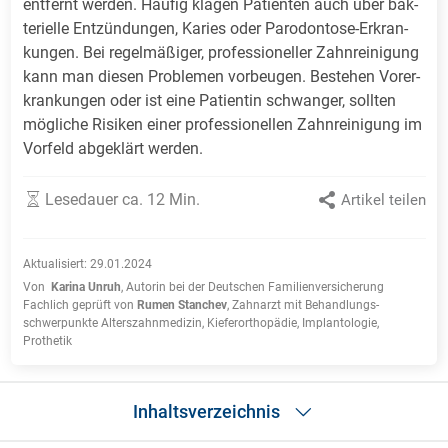
ent­fernt wer­den. Häu­fig kla­gen Pa­tien­ten auch über bak­
te­ri­el­le Ent­zün­dun­gen, Ka­ries oder Pa­ro­don­to­se-Er­kran­
kun­gen. Bei re­gel­mä­ßi­ger, pro­fes­sio­nel­ler Zahn­rei­ni­gung
kann man die­sen Pro­ble­men vor­beu­gen. Be­ste­hen Vor­er­
kran­kun­gen oder ist ei­ne Pa­tien­tin schwan­ger, soll­ten
mög­li­che Ri­si­ken ei­ner pro­fes­sio­nel­len Zahn­rei­ni­gung im
Vor­feld ab­ge­klärt wer­den.
Lesedauer ca. 12 Min.
Artikel teilen
Aktualisiert:
29.01.2024
Von
Karina Unruh
,
Autorin bei der Deutschen Familienversicherung
Fachlich geprüft von
Rumen Stanchev
,
Zahnarzt mit Behandlungs­
schwerpunkte Alters­zahnmedizin, Kiefer­orthopädie, Implantologie,
Prothetik
Inhaltsverzeichnis