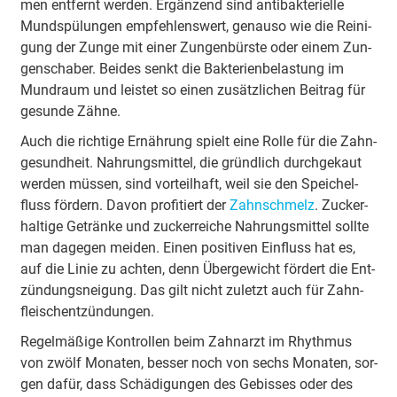
men ent­fernt wer­den. Er­gän­zend sind an­ti­bak­te­ri­el­le
Mund­spü­lun­gen emp­feh­lens­wert, ge­nauso wie die Rei­ni­
gung der Zun­ge mit ei­ner Zun­gen­bürs­te oder ei­nem Zun­
gen­schab­er. Bei­des senkt die Bak­te­ri­en­be­las­tung im
Mund­raum und leis­tet so ei­nen zu­sätz­li­chen Bei­trag für
ge­sun­de Zäh­ne.
Auch die rich­ti­ge Er­näh­rung spielt ei­ne Rol­le für die Zahn­
ge­sund­heit. Nah­rungs­mit­tel, die gründ­lich durch­ge­kaut
wer­den müs­sen, sind vor­teil­haft, weil sie den Spei­chel­
fluss för­dern. Da­von pro­fi­tiert der
Zahn­schmelz
. Zu­cker­
hal­ti­ge Ge­trän­ke und zu­cker­rei­che Nah­rungs­mit­tel soll­te
man da­ge­gen mei­den. Ei­nen po­si­ti­ven Ein­fluss hat es,
auf die Li­nie zu ach­ten, denn Über­ge­wicht för­dert die Ent­
zün­dungs­nei­gung. Das gilt nicht zu­letzt auch für Zahn­
fleisch­ent­zün­dun­gen.
Re­gel­mä­ßi­ge Kon­trol­len beim Zahn­arzt im Rhyth­mus
von zwölf Mo­na­ten, bes­ser noch von sechs Mo­na­ten, sor­
gen da­für, dass Schä­di­gun­gen des Ge­bis­ses oder des