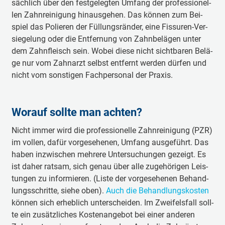
säch­lich über den fest­ge­leg­ten Um­fang der pro­fes­sio­nel­
len Zahn­rei­ni­gung hin­aus­ge­hen. Das kön­nen zum Bei­
spiel das Po­lie­ren der Fül­lungs­rän­der, ei­ne Fis­su­ren-Ver­
sie­ge­lung oder die Ent­fer­nung von Zahn­be­lä­gen un­ter
dem Zahn­fleisch sein. Wo­bei die­se nicht sicht­ba­ren Be­lä­
ge nur vom Zahn­arzt selbst ent­fernt wer­den dür­fen und
nicht vom sons­ti­gen Fach­per­so­nal der Pra­xis.
Worauf sollte man achten?
Nicht im­mer wird die pro­fes­sio­nel­le Zahn­rei­ni­gung (PZR)
im vol­len, da­für vor­ge­se­he­nen, Um­fang aus­ge­führt. Das
ha­ben in­zwi­schen meh­re­re Un­ter­su­chun­gen ge­zeigt. Es
ist da­her rat­sam, sich ge­nau über al­le zu­ge­hö­ri­gen Leis­
tun­gen zu in­for­mie­ren. (Lis­te der vor­ge­se­he­nen Be­hand­
lungs­schrit­te, sie­he oben).
Auch die Be­hand­lungs­kos­ten
kön­nen sich er­heb­lich un­ter­schei­den. Im Zwei­fels­fall soll­
te ein zu­sätz­li­ches Kos­ten­an­ge­bot bei ei­ner an­de­ren