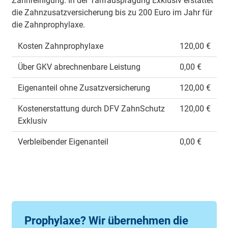
Zahn­rei­ni­gung. In der Ta­rif­aus­prä­gung Ex­klu­siv er­stat­tet
die Zahn­zu­satz­ver­siche­rung bis zu 200 Euro im Jahr für
die Zahn­pro­phy­la­xe.
Kos­ten Zahn­pro­phy­la­xe
120,00 €
Über GKV ab­rech­nen­ba­re Leis­tung
0,00 €
Ei­gen­an­teil ohne Zu­satz­ver­siche­rung
120,00 €
Kos­ten­er­stat­tung durch DFV Zahn­Schutz
120,00 €
Ex­klu­siv
Ver­blei­ben­der Ei­gen­an­teil
0,00 €
Prophylaxe? Wir übernehmen die