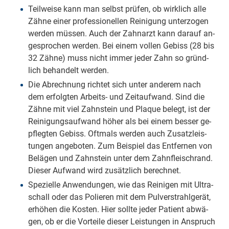
Teil­wei­se kann man selbst prü­fen, ob wirk­lich al­le
Zäh­ne ei­ner pro­fes­sio­nel­len Rei­ni­gung un­ter­zo­gen
wer­den müs­sen. Auch der Zahn­arzt kann dar­auf an­
ge­spro­chen wer­den. Bei ei­nem vol­len Ge­biss (28 bis
32 Zäh­ne) muss nicht im­mer je­der Zahn so gründ­
lich be­han­delt wer­den.
Die Ab­rech­nung rich­tet sich un­ter an­de­rem nach
dem er­folg­ten Ar­beits- und Zeit­auf­wand. Sind die
Zäh­ne mit viel Zahn­stein und Pla­que be­legt, ist der
Rei­ni­gungs­auf­wand hö­her als bei ei­nem bes­ser ge­
pfleg­ten Ge­biss. Oft­mals wer­den auch Zu­satz­leis­
tun­gen an­ge­bo­ten. Zum Bei­spiel das Ent­fer­nen von
Be­lä­gen und Zahn­stein un­ter dem Zahn­fleisch­rand.
Die­ser Auf­wand wird zu­sätz­lich be­rech­net.
Spe­zi­el­le An­wen­dun­gen, wie das Rei­ni­gen mit Ul­tra­
schall oder das Po­lie­ren mit dem Pul­ver­strahl­ge­rät,
er­hö­hen die Kos­ten. Hier soll­te je­der Pa­tient ab­wä­
gen, ob er die Vor­tei­le die­ser Leis­tun­gen in An­spruch