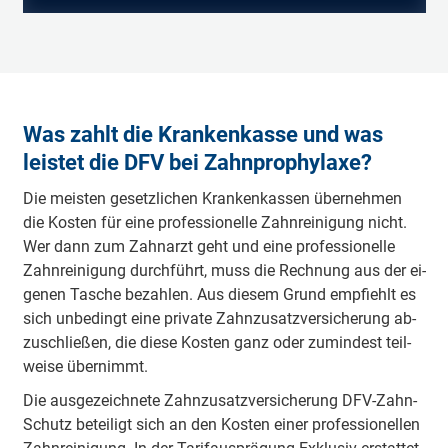
Was zahlt die Krankenkasse und was
leistet die DFV bei Zahnprophylaxe?
Die meis­ten ge­setz­li­chen Kran­ken­kassen über­neh­men
die Kos­ten für eine pro­fes­sio­nel­le Zahn­rei­ni­gung nicht.
Wer dann zum Zahn­arzt geht und eine pro­fes­sio­nel­le
Zahn­rei­ni­gung durch­führt, muss die Rech­nung aus der ei­
ge­nen Ta­sche be­zah­len. Aus die­sem Grund emp­fiehlt es
sich un­be­dingt eine pri­va­te Zahn­zu­satz­ver­siche­rung ab­
zu­schlie­ßen, die die­se Kos­ten ganz oder zu­min­dest teil­
wei­se über­nimmt.
Die aus­ge­zeich­ne­te Zahn­zu­satz­ver­siche­rung DFV-Zahn­
Schutz be­tei­ligt sich an den Kos­ten ei­ner pro­fes­sio­nel­len