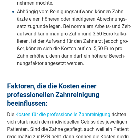
neh­men möch­te.
Ab­hän­gig vom Rei­ni­gungs­auf­wand kön­nen Zahn­
ärz­te ei­nen hö­he­ren oder nied­ri­ge­ren Ab­rech­nungs­
satz zu­grun­de le­gen. Bei nor­ma­lem Ar­beits- und Zeit­
auf­wand kann man pro Zahn rund 3,50 Eu­ro kal­ku­
lie­ren. Ist der Auf­wand für den Zahn­arzt je­doch grö­
ßer, kön­nen sich die Kos­ten auf ca. 5,50 Eu­ro pro
Zahn er­hö­hen, denn dann darf ein hö­he­rer Be­rech­
nungs­fak­tor an­ge­setzt wer­den.
Faktoren, die die Kosten einer
professionellen Zahnreinigung
beeinflussen:
Die
Kos­ten für die pro­fes­sio­nel­le Zahn­rei­ni­gung
rich­ten
sich stark nach dem in­di­vi­du­el­len Ge­biss des je­wei­li­gen
Pa­tien­ten. Sind die Zäh­ne ge­pflegt, auch weil ein Pa­tient
re­gel­mä­ßig zur PZR geht, dann kön­nen die Kos­ten nied­ri­