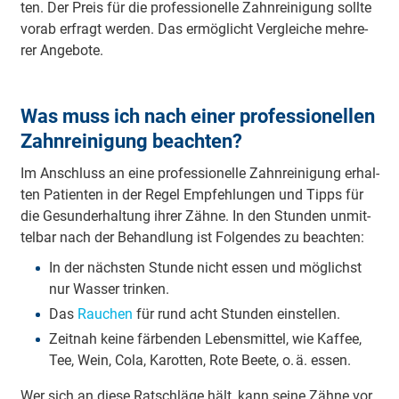
ten. Der Preis für die pro­fes­sio­nel­le Zahn­rei­ni­gung soll­te
vor­ab er­fragt wer­den. Das er­mög­licht Ver­glei­che meh­re­
rer An­ge­bo­te.
Was muss ich nach einer professionellen
Zahnreinigung beachten?
Im An­schluss an ei­ne pro­fes­sio­nel­le Zahn­rei­ni­gung er­hal­
ten Pa­tien­ten in der Re­gel Emp­feh­lun­gen und Tipps für
die Ge­sund­er­hal­tung ih­rer Zäh­ne. In den Stun­den un­mit­
tel­bar nach der Be­hand­lung ist Fol­gen­des zu be­ach­ten:
In der nächs­ten Stun­de nicht es­sen und mög­lichst
nur Was­ser trin­ken.
Das
Rau­chen
für rund acht Stun­den ein­stel­len.
Zeit­nah kei­ne fär­ben­den Le­bens­mit­tel, wie Kaf­fee,
Tee, Wein, Co­la, Ka­rot­ten, Ro­te Bee­te, o. ä. es­sen.
Wer sich an die­se Rat­schlä­ge hält, kann sei­ne Zäh­ne vor