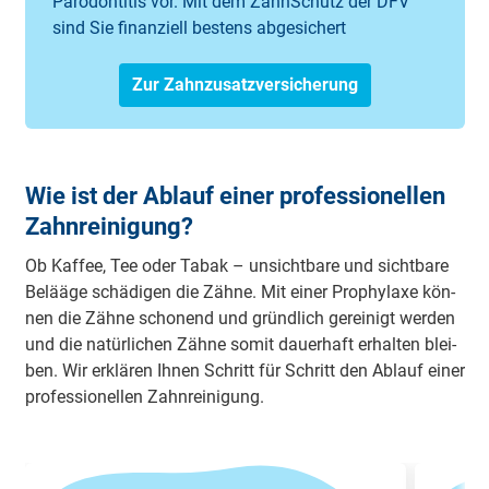
Parodontitis vor. Mit dem ZahnSchutz der DFV
sind Sie finanziell bestens abgesichert
Zur Zahnzusatzversicherung
Wie ist der Ablauf einer professionellen
Zahnreinigung?
Ob Kaf­fee, Tee oder Ta­bak – un­sicht­ba­re und sicht­ba­re
Be­lää­ge schä­di­gen die Zäh­ne. Mit ei­ner Pro­phy­la­xe kön­
nen die Zäh­ne scho­nend und gründ­lich ge­rei­nigt wer­den
und die na­tür­li­chen Zäh­ne so­mit dau­er­haft er­hal­ten blei­
ben. Wir er­klä­ren Ih­nen Schritt für Schritt den Ab­lauf ei­ner
pro­fes­sio­nel­len Zahn­rei­ni­gung.