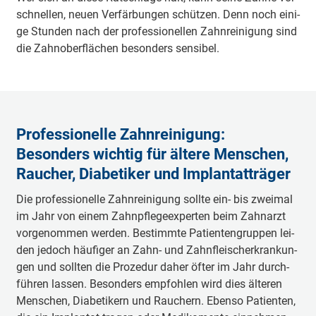
schnel­len, neu­en Ver­fär­bun­gen schüt­zen. Denn noch ei­ni­
ge Stun­den nach der pro­fes­sio­nel­len Zahn­rei­ni­gung sind
die Zahn­ober­flä­chen be­son­ders sen­si­bel.
Professionelle Zahnreinigung:
Besonders wichtig für ältere Menschen,
Raucher, Diabetiker und Implantatträger
Die pro­fes­sio­nel­le Zahn­rei­ni­gung soll­te ein- bis zwei­mal
im Jahr von ei­nem Zahn­pfle­ge­ex­per­ten beim Zahn­arzt
vor­ge­nom­men wer­den. Be­stimm­te Pa­tien­ten­grup­pen lei­
den je­doch häu­fi­ger an Zahn- und Zahn­fleisch­er­kran­kun­
gen und soll­ten die Pro­ze­dur da­her öf­ter im Jahr durch­
füh­ren las­sen. Be­son­ders emp­foh­len wird dies äl­te­ren
Men­schen, Dia­be­ti­kern und Rau­chern. Eben­so Pa­tien­ten,