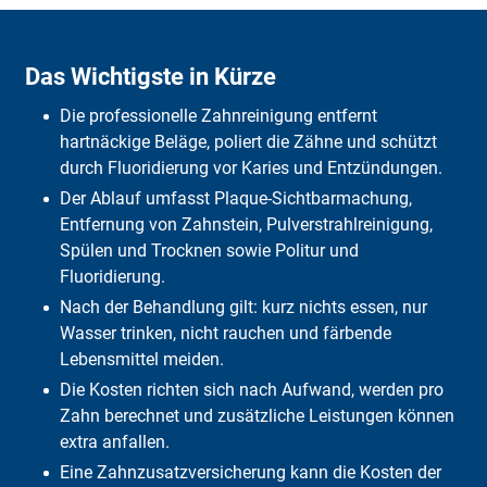
Das Wichtigste in Kürze
Was ist die PZR?
Das Wichtigste in Kürze
Zahnprophylaxe – was kann man selbst tun?
Vorteile
Die professionelle Zahnreinigung entfernt
Mögliche Folgen ohne regelmäßige Prophylaxe
Wie vorbereiten?
hartnäckige Beläge, poliert die Zähne und schützt
Worauf sollten Patienten achten?
durch Fluoridierung vor Karies und Entzündungen.
Was muss ich nach einer Reinigung beachten?
Der Ablauf umfasst Plaque-Sichtbarmachung,
Professionelle Zahnreinigung: Kosten
Entfernung von Zahnstein, Pulverstrahlreinigung,
Was ist nicht erlaubt?
Kurz erklärt
Spülen und Trocknen sowie Politur und
Was zahlt die Krankenkasse und was leistet die DFV bei
Fluoridierung.
Zahnprophylaxe?
Nach der Behandlung gilt: kurz nichts essen, nur
Häufige Fragen
Wasser trinken, nicht rauchen und färbende
Fazit
Lebensmittel meiden.
Die Kosten richten sich nach Aufwand, werden pro
Zahn berechnet und zusätzliche Leistungen können
extra anfallen.
Eine Zahnzusatzversicherung kann die Kosten der