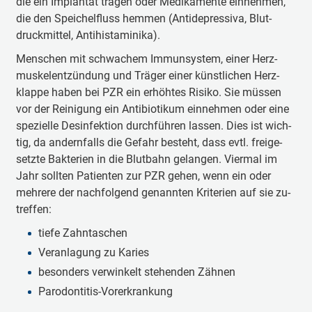
die ein Im­plan­tat tra­gen oder Me­di­ka­men­te ein­neh­men,
die den Spei­chel­fluss hem­men (An­ti­de­pres­siva, Blut­
druck­mit­tel, An­ti­his­ta­mi­ni­ka).
Men­schen mit schwa­chem Im­mun­sys­tem, ei­ner Herz­
mus­kel­ent­zün­dung und Trä­ger ei­ner künst­li­chen Herz­
klap­pe ha­ben bei PZR ein er­höh­tes Ri­si­ko. Sie müs­sen
vor der Rei­ni­gung ein An­ti­bio­ti­kum ein­neh­men oder ei­ne
spe­zi­el­le De­sin­fek­ti­on durch­füh­ren las­sen. Dies ist wich­
tig, da an­dern­falls die Ge­fahr be­steht, dass evtl. frei­ge­
setz­te Bak­te­ri­en in die Blut­bahn ge­lan­gen. Vier­mal im
Jahr soll­ten Pa­tien­ten zur PZR ge­hen, wenn ein oder
meh­re­re der nach­fol­gend ge­nann­ten Kri­te­ri­en auf sie zu­
treffen:
tie­fe Zahn­ta­schen
Ver­an­la­gung zu Ka­ries
be­son­ders ver­win­kelt ste­hen­den Zäh­nen
Pa­ro­don­ti­tis-Vor­er­kran­kung