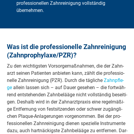
professionellen Zahnreinigung vollständig
übernehmen.
Was ist die professionelle Zahnreinigung
(Zahnprophylaxe/PZR)?
Zu den wich­tigs­ten Vor­sor­ge­maß­nah­men, die der Zahn­
arzt sei­nen Pa­tien­ten an­bie­ten kann, zählt die pro­fes­sio­
nel­le Zahn­rei­ni­gung (PZR). Durch die täg­li­che
Zahn­pfle­
ge
al­lein las­sen sich – auf Dau­er ge­se­hen – die fort­wäh­
rend ent­ste­hen­den Zahn­be­lää­ge nicht voll­stän­dig be­sei­ti­
gen. Des­halb wird in der Zahn­arzt­pra­xis ei­ne re­gel­mä­ßi­
ge Ent­fer­nung von fest­sit­zen­den oder schwer zu­gäng­li­
chen Pla­que-An­la­ge­run­gen vor­ge­nom­men. Bei der pro­
fes­sio­nel­len Zahn­rei­ni­gung die­nen spe­zi­el­le In­stru­men­te
da­zu, auch hart­näck­igs­te Zahn­be­lää­ge zu ent­fer­nen. Dar­