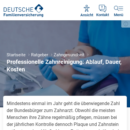
Unsere Servicezeiten:
Mo - Fr 09:00 - 18:30 Uhr
Ansicht
Kontakt
Menü
Startseite
Ratgeber
Zahngesundheit
Professionelle Zahnreinigung: Ablauf, Dauer,
Kosten
Min­des­tens ein­mal im Jahr geht die über­wie­gen­de Zahl
der Bun­des­bür­ger zum Zahn­arzt. Ob­wohl die meis­ten
Men­schen ihre Zäh­ne re­gel­mä­ßig pfle­gen, müs­sen bei
der jähr­li­chen Kon­trol­le den­noch Pla­que und Zahn­stein