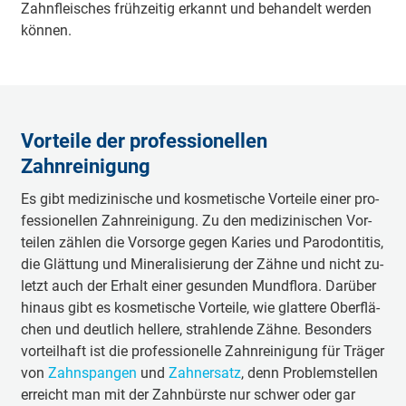
Zahn­fleisch­es früh­zei­tig er­kannt und be­han­delt wer­den
kön­nen.
Vorteile der professionellen
Zahnreinigung
Es gibt me­di­zi­nische und kos­me­ti­sche Vor­tei­le ei­ner pro­
fes­sio­nel­len Zahn­rei­ni­gung. Zu den me­di­zi­nischen Vor­
tei­len zäh­len die Vor­sor­ge ge­gen Ka­ries und Pa­ro­don­ti­tis,
die Glät­tung und Mi­ne­ra­li­sie­rung der Zäh­ne und nicht zu­
letzt auch der Er­halt ei­ner ge­sun­den Mund­flo­ra. Da­rü­ber
hin­aus gibt es kos­me­ti­sche Vor­tei­le, wie glat­te­re Ober­flä­
chen und deut­lich hel­le­re, strah­len­de Zäh­ne. Be­son­ders
vor­teil­haft ist die pro­fes­sio­nel­le Zahn­rei­ni­gung für Trä­ger
von
Zahn­span­gen
und
Zahn­er­satz
, denn Pro­blem­stel­len
er­reicht man mit der Zahn­bürs­te nur schwer oder gar