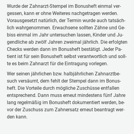
Wur­de der Zahn­arzt-Stem­pel im Bon­us­heft ein­mal ver­
ges­sen, kann er oh­ne Wei­te­res nach­ge­tra­gen wer­den.
Vor­aus­ge­setzt na­tür­lich, der Ter­min wur­de auch tat­säch­
lich wahr­ge­nom­men. Er­wach­sene soll­ten Zäh­ne und Ge­
biss ein­mal im Jahr un­ter­su­chen las­sen, Kin­der und Ju­
gend­li­che ab zwölf Jah­ren zwei­mal jähr­lich. Die er­folg­ten
Checks wer­den dann im Bon­us­heft be­stä­tigt. Je­der Pa­
tient ist für sein Bon­us­heft selbst ver­ant­wort­lich und soll­
te es beim Zahn­arzt für die Ein­tra­gung vor­le­gen.
Wer sei­nen jähr­li­chen bzw. halb­jähr­li­chen Zahn­arzt­be­
such ver­säumt, dem fehlt der Stem­pel dann im Bon­us­
heft. Die Vor­tei­le durch mög­li­che Zu­schüs­se ent­fal­len
ent­spre­chend. Dann muss er­neut min­des­tens fünf Jah­re
lang re­gel­mä­ßig im Bon­us­heft do­ku­men­tiert wer­den, be­
vor der Zu­schuss zum Zahn­ersatz er­neut be­an­tragt wer­
den kann.