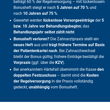
Häufige Fragen
beträgt 60 % der Regelversorgung – mit lückenlosem
Fazit
Bonusheft steigt er nach
5 Jahren auf 70 %
und
nach
10 Jahren auf 75 %
.
Gewertet werden
lückenlose Vorsorgeeinträge
der
5
bzw. 10 Jahre vor Behandlungsbeginn
; das
Behandlungsjahr selbst zählt nicht
.
Bonusheft verloren?
Die Zahnarztpraxis stellt ein
neues Heft
aus und
trägt frühere Termine auf Basis
der Patientenkartei nach
. Bei Zahnarztwechsel
bleibt der Bonus gültig; frühere Einträge bestätigt die
Vorpraxis
(ggf. über die
KZV
).
Bei anerkanntem Härtefall übernimmt die Kasse
den
doppelten Festzuschuss
– damit sind die
Kosten
der Regelversorgung
in der Praxis vollständig
gedeckt,
unabhängig
vom Bonusheft.