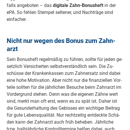
falls angeboten – das
digitale Zahn-Bonusheft
in der
ePA. So fehlen Stempel seltener, und Nachträge sind
einfacher.
Nicht nur wegen des Bon­us zum Zahn­
arzt
Sein Bon­us­heft re­gel­mä­ßig zu füh­ren, soll­te für je­den ge­
setz­lich Ver­sich­er­ten selbst­ver­ständ­lich sein. Die Zu­
schüs­se der Krank­en­kassen zum Zahn­ersatz sind da­bei
ei­ne ho­he Mo­ti­va­tion. Aber nicht nur die fi­nan­zi­el­len Vor­
tei­le soll­ten für die jähr­li­chen Be­su­che beim Zahn­arzt im
Vor­der­grund ste­hen. Denn was die ei­ge­nen Zäh­ne wert
sind, merkt man oft erst, wenn es zu spät ist. Da­her ist
die Ge­sund­er­hal­tung des Ge­biss­es ein wich­ti­ger Bei­trag
für gu­te Le­bens­qua­li­tät. Nur recht­zei­tig ent­deck­te Schä­
den kann der Zahn­arzt auch früh be­he­ben. Jähr­li­che
bzw. halb­jähr­li­che Kon­troll­ter­mi­ne hel­fen da­bei, auch