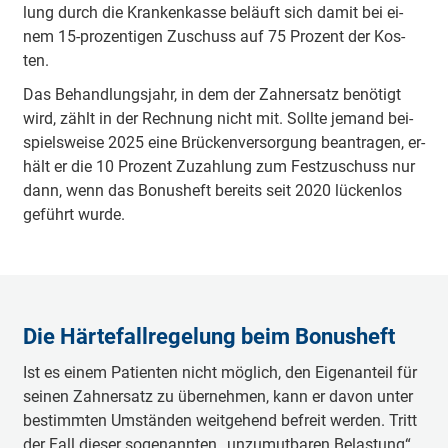
lung durch die Krank­en­kasse be­läuft sich da­mit bei ei­
nem 15-pro­zen­ti­gen Zu­schuss auf 75 Pro­zent der Kos­
ten.
Das Be­hand­lungs­jahr, in dem der Zahn­ersatz be­nö­tigt
wird, zählt in der Rech­nung nicht mit. Soll­te je­mand bei­
spiels­wei­se 2025 ei­ne Brück­en­ver­sor­gung be­an­tra­gen, er­
hält er die 10 Pro­zent Zu­zah­lung zum Fest­zu­schuss nur
dann, wenn das Bon­us­heft be­reits seit 2020 lü­cken­los
ge­führt wur­de.
Die Här­te­fall­re­ge­lung beim Bon­us­heft
Ist es einem Pa­tien­ten nicht mög­lich, den Ei­gen­an­teil für
sei­nen Zahn­ersatz zu über­neh­men, kann er da­von un­ter
be­stimm­ten Um­stän­den weit­ge­hend be­freit wer­den. Tritt
der Fall die­ser so­ge­nann­ten „un­zu­mut­ba­ren Be­las­tung“