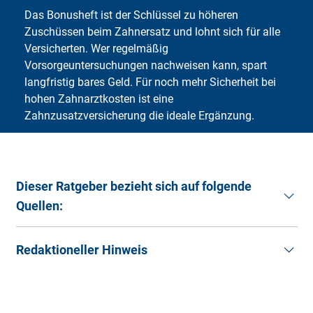
Das Bonusheft ist der Schlüssel zu höheren
Zuschüssen beim Zahnersatz und lohnt sich für alle
Versicherten. Wer regelmäßig
Vorsorgeuntersuchungen nachweisen kann, spart
langfristig bares Geld. Für noch mehr Sicherheit bei
hohen Zahnarztkosten ist eine
Zahnzusatzversicherung die ideale Ergänzung.
Dieser Ratgeber bezieht sich auf folgende
Quellen:
AOK.
Zahnersatz: Kosten, Festzuschuss und
Redaktioneller Hinweis
Bonusheft
. (Stand: 15.10.2025).
Kassenärztliche Bundesvereinigung.
Bonusheft
, in:
Die Artikel im Ratgeber der Deutschen
KZBV. (Stand: 09.02.2024).
Familienversicherung sollen Ihnen allgemeine
Alldent-Zahnzentrum.
Das Bonus-System der
Informationen und Hilfestellungen rund um das Thema