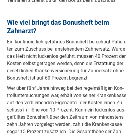
Terminen sicherst du dir den Bonus beim Zuschuss.
Wie viel bringt das Bonusheft beim
Zahnarzt?
Ein kon­ti­nu­ier­lich ge­führ­tes Bon­us­heft be­rech­tigt Pa­tien­
ten zum Zu­schuss bei an­ste­hen­dem Zahn­ersatz. Wur­de
das Heft nicht lü­cken­los ge­führt, müs­sen 40 Pro­zent der
Kos­ten selbst ge­tra­gen wer­den, denn die Er­stat­tung der
ge­setz­li­chen Krank­en­ver­sich­e­rung für Zahn­ersatz oh­ne
Bon­us­heft ist auf 60 Pro­zent be­grenzt.
Wer über fünf Jah­re hin­weg bei den re­gel­mä­ßi­gen Kon­
troll­un­ter­su­chun­gen war, er­hält von sei­ner Krank­en­kasse
auf den ver­blei­ben­den Ei­gen­an­teil der Kos­ten ei­nen Zu­
schuss in Hö­he von 10 Pro­zent. Kann ein lü­cken­los aus­
ge­füll­tes Bon­us­heft über den Zeit­raum von min­des­tens
zehn Jah­ren vor­ge­legt wer­den, zahlt die Krank­en­kasse
so­gar 15 Pro­zent zu­sätz­lich. Die Ge­samt­hö­he der Zah­