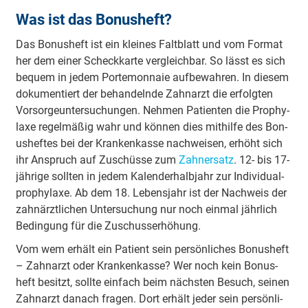
Was ist das Bon­us­heft?
Das Bon­us­heft ist ein klei­nes Falt­blatt und vom For­mat
her dem ei­ner Scheck­kar­te ver­gleich­bar. So lässt es sich
be­quem in je­dem Port­e­mon­naie auf­be­wah­ren. In diesem
do­ku­men­tiert der be­han­deln­de Zahn­arzt die er­folg­ten
Vor­sor­ge­un­ter­su­chun­gen. Neh­men Pa­tien­ten die Pro­phy­
la­xe re­gel­mä­ßig wahr und kön­nen dies mit­hil­fe des Bon­
us­hef­tes bei der Krank­en­kasse nach­wei­sen, er­höht sich
ihr An­spruch auf Zu­schüs­se zum
Zahn­ersatz
. 12- bis 17-
jäh­ri­ge soll­ten in je­dem Ka­len­der­halb­jahr zur In­di­vi­dual­
pro­phy­la­xe. Ab dem 18. Le­bens­jahr ist der Nach­weis der
zahn­ärzt­li­chen Un­ter­su­chung nur noch ein­mal jähr­lich
Be­din­gung für die Zu­schuss­er­hö­hung.
Vom wem er­hält ein Pa­tient sein per­sön­li­ches Bon­us­heft
– Zahn­arzt oder Krank­en­kasse? Wer noch kein Bon­us­
heft be­sitzt, soll­te ein­fach beim nächs­ten Be­such, sei­nen
Zahn­arzt da­nach fra­gen. Dort er­hält je­der sein per­sön­li­