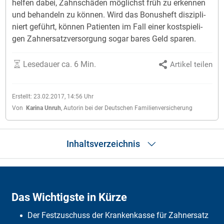
hel­fen da­bei, Zahn­schä­den mög­lichst früh zu er­ken­nen
und be­han­deln zu kön­nen. Wird das Bo­nus­heft dis­zi­pli­
niert ge­führt, kön­nen Pa­tien­ten im Fall ei­ner kost­spie­li­
gen Zahn­ersatz­ver­sor­gung so­gar ba­res Geld spa­ren.
Lesedauer ca. 6 Min.
Artikel teilen
Erstellt:
23.02.2017, 14:56
Uhr
Von
Karina Unruh
,
Autorin bei der Deutschen Familienversicherung
Inhaltsverzeichnis
Das Wichtigste in Kürze
Was ist das Bonusheft?
Das Wichtigste in Kürze
Wie hoch ist der Zuschuss?
Härtefallregelung
Der Festzuschuss der Krankenkasse für Zahnersatz
Was passiert, wenn ein Jahr im Bonusheft fehlt?