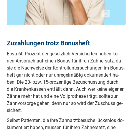
Zu­zah­lun­gen trotz Bon­us­heft
Etwa 60 Pro­zent der ge­setz­lich Ver­sich­er­ten ha­ben kei­
nen An­spruch auf ei­nen Bo­nus für ih­ren Zahn­ersatz, da
sie die Nach­wei­se der Kon­troll­un­ter­su­chun­gen im Bon­us­
heft gar nicht oder nur un­re­gel­mä­ßig do­ku­men­tiert ha­
ben. Die 20- bzw. 15-pro­zen­ti­ge Be­zu­schus­sung durch
die Krank­en­kassen ent­fällt dann. Auch wer kei­ne ei­ge­nen
Zäh­ne mehr hat und ei­ne Voll­pro­the­se trägt, soll­te zur
Zahn­vor­sor­ge ge­hen, denn nur so wird der Zu­schuss ge­
si­chert.
Selbst Pa­tien­ten, die ih­re Zahn­arzt­be­su­che lü­cken­los do­
ku­men­tiert ha­ben, müs­sen für ih­ren Zahn­ersatz, ei­ne