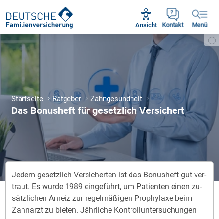
Unsere Servicezeiten:
Mo - Fr 09:00 - 18:30 Uhr
Ansicht
Kontakt
Menü
Startseite
Ratgeber
Zahngesundheit
Das Bonusheft für gesetzlich Versichert
Jedem ges­etz­lich Ver­sich­er­ten ist das Bo­nus­heft gut ver­
traut. Es wur­de 1989 ein­ge­führt, um Pa­tien­ten ei­nen zu­
sätz­lich­en An­reiz zur re­gel­mä­ßi­gen Pro­phy­la­xe beim
Zahn­arzt zu bie­ten. Jähr­lich­e Kon­troll­un­ter­su­chun­gen