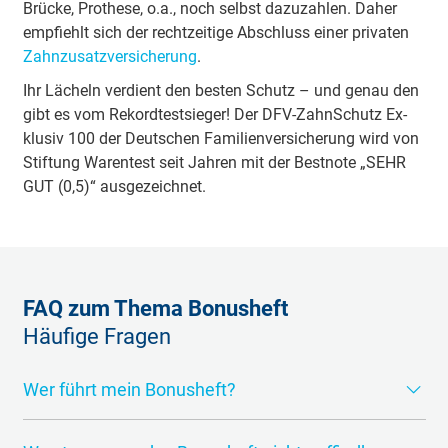
Brück­e, Pro­the­se, o.a., noch selbst da­zu­zah­len. Da­her
emp­fiehlt sich der recht­zei­tige Ab­schluss ei­ner pri­va­ten
Zahn­zu­satz­ver­sich­e­rung
.
Ihr Lä­cheln ver­dient den bes­ten Schutz – und ge­nau den
gibt es vom Re­kord­test­sie­ger! Der DFV-Zahn­Schutz Ex­
klu­siv 100 der Deut­schen Fa­mi­lien­ver­si­che­rung wird von
Stif­tung Wa­ren­test seit Jah­ren mit der Best­no­te „SEHR
GUT (0,5)“ aus­ge­zeich­net.
FAQ zum Thema Bonusheft
Häufige Fragen
Wer führt mein Bon­us­heft?
Jeder ge­setz­lich Ver­sich­er­te kann selbst ent­schei­den, ob