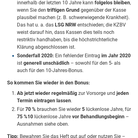
innerhalb der letzten 10 Jahre kann
folge­los bleiben
,
wenn Sie den
triftigen Grund
gegenüber der Kasse
plausibel machen (z. B. schwerwiegende Krankheit).
Das hat u. a. das
LSG NRW
entschieden; die KZBV
weist darauf hin, dass Kassen dies teils noch
restriktiv handhaben, bis die höchstrichterliche
Klärung abgeschlossen ist.
Sonderfall 2020:
Ein fehlender Eintrag
im Jahr 2020
ist
generell unschädlich
– sowohl für den 5- als
auch für den 10-Jahres-Bonus.
So kommen Sie wieder in den Bonus:
Ab jetzt wieder regelmäßig
zur Vorsorge und
jeden
Termin eintragen lassen
.
Für
70 %
brauchen Sie wieder
5
lückenlose Jahre, für
75 %
10
lückenlose Jahre
vor Behandlungsbeginn
–
Ausnahmen siehe oben.
Tipp:
Bewahren Sie das Heft gut auf oder nutzen Sie –