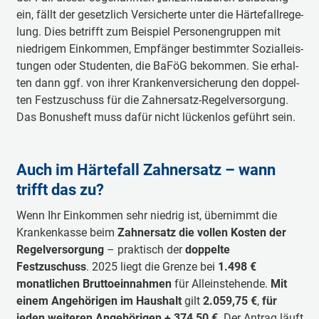
ein, fällt der ge­setz­lich Ver­sich­er­te un­ter die Här­te­fall­re­ge­
lung. Dies be­trifft zum Bei­spiel Per­so­neng­rup­pen mit
nied­rig­em Ein­kom­men, Emp­fän­ger be­stimm­ter So­zi­al­leis­
tun­gen oder Stu­den­ten, die Ba­FöG be­kom­men. Sie er­hal­
ten dann ggf. von ih­rer Krank­en­ver­sich­er­ung den dop­pel­
ten Fest­zu­schuss für die Zahn­ersatz-Re­gel­ver­sor­gung.
Das Bon­us­heft muss da­für nicht lü­cken­los ge­führt sein.
Auch im Här­te­fall Zahn­ersatz – wann
trifft das zu?
Wenn Ihr Einkommen sehr niedrig ist, übernimmt die
Krankenkasse beim
Zahnersatz die vollen Kosten der
Regelversorgung
– praktisch der
doppelte
Festzuschuss
. 2025 liegt die Grenze bei
1.498 €
monatlichen Bruttoeinnahmen
für Alleinstehende.
Mit
einem Angehörigen im Haushalt
gilt
2.059,75 €
,
für
jeden weiteren Angehörigen + 374,50 €
. Der Antrag läuft