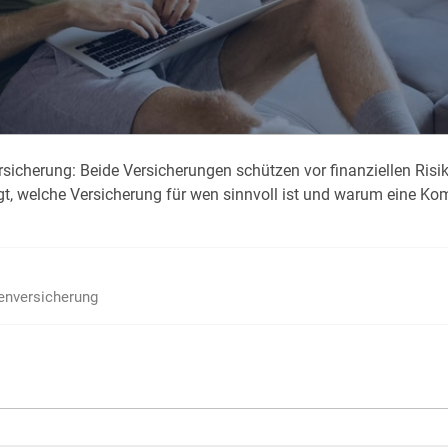
Krank im Urlaub
Das
Reiseapotheke
Das
Packliste Urlaub
Aus
sicherung: Beide Versicherungen schützen vor finanziellen Risik
Portugal Urlaub
Kur
eigt, welche Versicherung für wen sinnvoll ist und warum eine K
Urlaub mit Kindern
Rau
ienversicherung