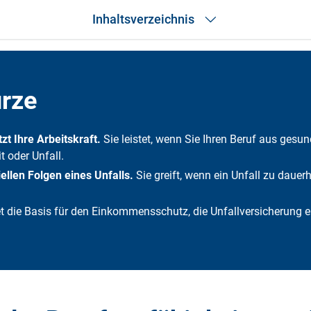
Inhaltsverzeichnis
Das Wichtigste in Kürze
Vergleich
BU
ürze
Unfallversicherung
Unterschied
Welche Versicherung ist sinnvoller?
t Ihre Arbeitskraft.
Sie leistet, wenn Sie Ihren Beruf aus gesu
Kombination
 oder Unfall.
Kosten im Vergleich
Häufige Fehler bei der Wahl
ellen Folgen eines Unfalls.
Sie greift, wenn ein Unfall zu dauer
Häufige Fragen
Fazit
t die Basis für den Einkommensschutz, die Unfallversicherung e