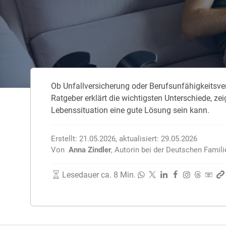
Zahnzusatzversicherung
Rasseportrait des Dackels
Zwingerhusten beim Hund
Zahnzusatzversicherung für Kinder
Würmer, Wurmkur & Entwurmung
Ob Unfallversicherung oder Berufsunfähigkeitsver
Tierarztkosten für Hunde 2025
Ratgeber erklärt die wichtigsten Unterschiede, z
Listenhunde in Deutschland
Lebenssituation eine gute Lösung sein kann.
Erstellt:
21.05.2026
,
aktualisiert:
29.05.2026
Von
Anna Zindler
,
Autorin bei der Deutschen Famil
Lesedauer ca. 8 Min.