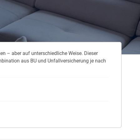
 neue Elterngeld
 Zuhause absichern
falldeckung in der Haftpflicht
en – aber auf unterschiedliche Weise. Dieser
zschluss und Überspannung
ombination aus BU und Unfallversicherung je nach
chmelder können Leben retten