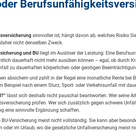
oder Berufsunfähigkeitsver
tsversicherung
sinnvoller ist, hängt davon ab, welches Risiko 
n daher nicht denselben Zweck.
rsicherung und BU
liegt im Auslöser der Leistung: Eine Berufsun
lich dauerhaft nicht mehr ausüben können – egal, ob durch Kran
nfall zu dauerhaften körperlichen oder geistigen Beeinträchtigun
n absichern und zahlt in der Regel eine monatliche Rente bei Be
um Beispiel nach einem Sturz, Sport- oder Verkehrsunfall mit da
l?“
lässt sich deshalb nicht pauschal beantworten. Wer seine A
itsversicherung prüfen. Wer sich zusätzlich gegen schwere Unfä
ung eine sinnvolle Ergänzung schaffen.
ne BU-Versicherung meist nicht vollständig. Sie kann aber besonde
oder im Urlaub, wo die gesetzliche Unfallversicherung meist nic