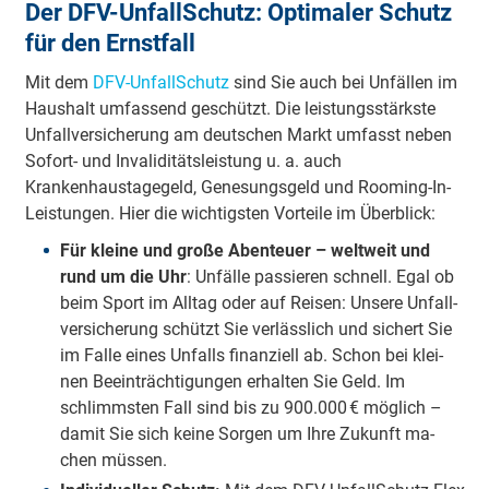
Der DFV-UnfallSchutz: Optimaler Schutz
für den Ernstfall
Mit dem
DFV-UnfallSchutz
sind Sie auch bei Unfällen im
Haushalt umfassend geschützt. Die leistungsstärkste
Unfallversicherung am deutschen Markt umfasst neben
Sofort- und Invaliditätsleistung u. a. auch
Krankenhaustagegeld, Genesungsgeld und Rooming-In-
Leistungen. Hier die wichtigsten Vorteile im Überblick:
Für kleine und große Abenteuer – welt­weit und
rund um die Uhr
: Un­fäl­le pas­sie­ren schnell. Egal ob
beim Sport im Alltag oder auf Rei­sen: Unsere Un­fall­
ver­si­che­rung schützt Sie verlässlich und sichert Sie
im Falle eines Unfalls finanziell ab. Schon bei klei­
nen Be­ein­träch­ti­gun­gen er­hal­ten Sie Geld. Im
schlimms­ten Fall sind bis zu 900.000 € mög­lich –
damit Sie sich keine Sor­gen um Ihre Zu­kunft ma­
chen müs­sen.