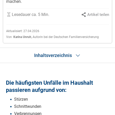
machen.
Lesedauer ca. 5 Min.
Artikel teilen
Aktualisiert:
27.04.2026
Von
Karina Unruh
,
Autorin bei der Deutschen Familienversicherung
Inhaltsverzeichnis
Die häufigsten Unfälle im Haushalt
Unfallursachen
Ruhiges und sicherheitsbewusstes Verhalten schützt vor Unfällen
Die häufigsten Unfälle im Haushalt
Checkliste: Unfallprävention im Haushalt
passieren aufgrund von:
Haushaltsunfälle bei Kindern
Erste Hilfe
Stürzen
Unfallgefahren nach Räumen
Schnittwunden
Risikovorsorge für die Tücken des Alltags
Der DFV-UnfallSchutz: Optimaler Schutz für den Ernstfall
Verbrennungen