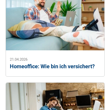
mit Kindern vermeiden
. (Stand: 21.04.2026)
Polizei – Dein Partner. (o. D.).
Gefahrenzone
Haushalt
. (Stand: 21.04.2026)
Schweizerische Beratungsstelle für Unfallverhütung
(BFU). (o. D.).
Sicher wohnen
. (Stand: 21.04.2026)
Alle Angaben ohne Gewähr.
21.04.2026
Homeoffice: Wie bin ich versichert?