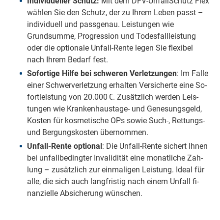
Individueller Schutz:
Mit dem DFV-UnfallSchutz Flex
wählen Sie den Schutz, der zu Ihrem Leben passt –
individuell und passgenau. Leistungen wie
Grundsumme, Progression und Todesfallleistung
oder die optionale Unfall-Rente legen Sie flexibel
nach Ihrem Bedarf fest.
So­for­ti­ge Hilfe bei schwe­ren Ver­let­zun­gen
: Im Falle
einer Schwer­ver­let­zung er­hal­ten Ver­si­cher­te eine So­
fort­leis­tung von 20.000 €. Zu­sätz­lich wer­den Leis­
tun­gen wie Kran­ken­haus­ta­ge­- und Ge­ne­sungs­geld,
Kos­ten für kos­me­tische OPs sowie Such-, Ret­tungs-
und Ber­gungs­kos­ten über­nom­men.
Un­fall-Ren­te op­tio­nal
: Die Un­fall-Ren­te si­chert Ih­nen
bei un­fall­be­ding­ter In­va­li­di­tät eine mo­nat­li­che Zah­
lung – zu­sätz­lich zur ein­ma­li­gen Leis­tung. Ide­al für
al­le, die sich auch lang­fris­tig nach ei­nem Un­fall fi­
nan­ziel­le Ab­si­che­rung wün­schen.