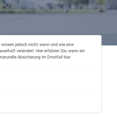
 neue Elterngeld
 Zuhause absichern
falldeckung in der Haftpflicht
e wissen jedoch nicht, wann und wie eine
zschluss und Überspannung
uerhaft verändert. Hier erfahren Sie, wann ein
chmelder können Leben retten
inanzielle Absicherung im Ernstfall klar