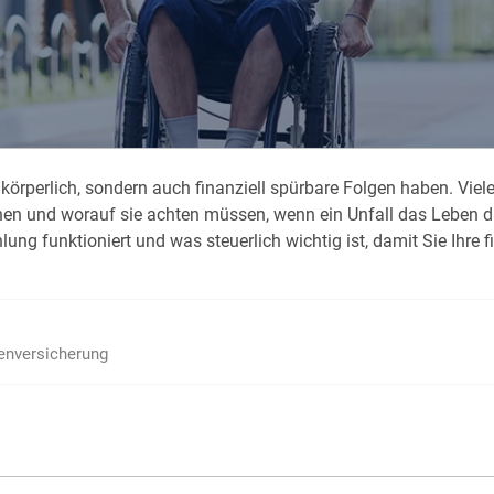
Krank im Urlaub
Das
Reiseapotheke
Das
Packliste Urlaub
Aus
körperlich, sondern auch finanziell spürbare Folgen haben. Viel
Portugal Urlaub
Kur
ehen und worauf sie achten müssen, wenn ein Unfall das Leben da
Urlaub mit Kindern
Rau
ung funktioniert und was steuerlich wichtig ist, damit Sie Ihre f
ienversicherung