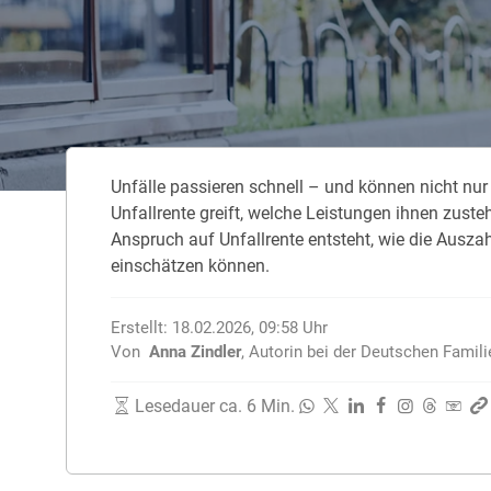
Zahnzusatzversicherung
Rasseportrait des Dackels
Zwingerhusten beim Hund
Zahnzusatzversicherung für Kinder
Würmer, Wurmkur & Entwurmung
Unfälle passieren schnell – und können nicht nur 
Tierarztkosten für Hunde 2025
Unfallrente greift, welche Leistungen ihnen zust
Listenhunde in Deutschland
Anspruch auf Unfallrente entsteht, wie die Auszahl
einschätzen können.
Erstellt:
18.02.2026, 09:58
Uhr
Von
Anna Zindler
,
Autorin bei der Deutschen Famil
Lesedauer ca. 6 Min.