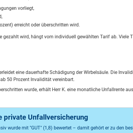
ngungen vorliegt,
d,
rozent) erreicht oder überschritten wird.
ezahlt wird, hängt vom individuell gewählten Tarif ab. Viele Ta
leidet eine dauerhafte Schädigung der Wirbelsäule. Die Invalidit
 ab 50 Prozent Invalidität vereinbart.
erschritten wurde, erhält Herr K. eine monatliche Unfallrente aus
private Unfall­versicherung
siv wurde mit "GUT" (1,8) bewertet – damit gehört er zu den bes