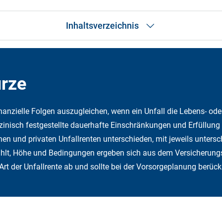
Inhaltsverzeichnis
Das Wichtigste in Kürze
Anspruch
Gesetzliche vs. private Unfallrente
ürze
Auszahlung
Höhe der Unfallrente
Unfallrente und Steuer
nanzielle Folgen auszugleichen, wenn ein Unfall die Lebens- oder
Tipps
nisch festgestellte dauerhafte Einschränkungen und Erfüllung re
Häufige Fragen
Fazit
hen und privaten Unfallrenten unterschieden, mit jeweils unter
zahlt, Höhe und Bedingungen ergeben sich aus dem Versicherung
rt der Unfallrente ab und sollte bei der Vorsorgeplanung berück