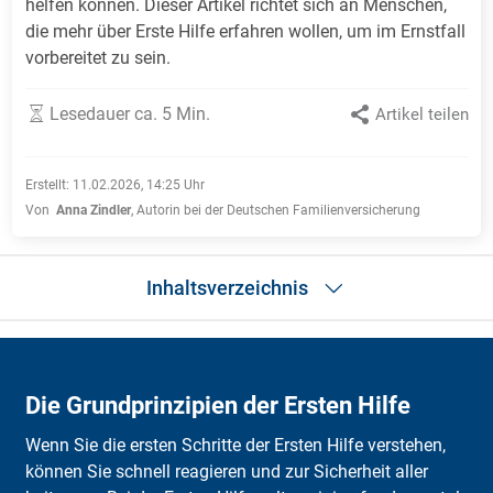
helfen können. Dieser Artikel richtet sich an Menschen,
die mehr über Erste Hilfe erfahren wollen, um im Ernstfall
vorbereitet zu sein.
Lesedauer ca. 5 Min.
Artikel teilen
Erstellt:
11.02.2026, 14:25
Uhr
Von
Anna Zindler
,
Autorin bei der Deutschen Familienversicherung
Inhaltsverzeichnis
Grundprinzipien der Ersten Hilfe
Schritt für Schritt
Die Grundprinzipien der Ersten Hilfe
Notsituationen
Notfallmanagement am Arbeitsplatz
Wenn Sie die ersten Schritte der Ersten Hilfe verstehen,
Nach einem Unfall
Unfallversicherung
können Sie schnell reagieren und zur Sicherheit aller
Fortbildungsmöglichkeiten in Erste Hilfe