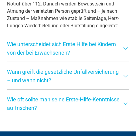
Notruf über 112. Danach werden Bewusstsein und
Atmung der verletzten Person geprüft und – je nach
Zustand – Maßnahmen wie stabile Seitenlage, Herz-
Lungen-Wiederbelebung oder Blutstillung eingeleitet.
Wie unterscheidet sich Erste Hilfe bei Kindern
von der bei Erwachsenen?
Bei Kindern wird zunächst mit fünf Atemspenden
Wann greift die gesetzliche Unfallversicherung
begonnen. Die Wiederbelebung erfolgt anschließend im
Verhältnis 15:2 (15 Kompressionen, 2 Atemspenden).
– und wann nicht?
Zudem ist eine ruhige, kindgerechte Ansprache
Die gesetzliche Unfallversicherung schützt bei Arbeits-,
besonders wichtig, da Kinder sensibler auf
Wie oft sollte man seine Erste-Hilfe-Kenntnisse
Schul- und Wegeunfällen sowie bei anerkannten
Stresssituationen reagieren.
Berufskrankheiten. Unfälle in der Freizeit, zu Hause oder
auffrischen?
beim Sport sind in der Regel nicht abgedeckt. Hier kann
Fachorganisationen empfehlen, alle zwei bis drei Jahre
eine private Unfallversicherung finanziellen Schutz
an einem Auffrischungskurs teilzunehmen. So bleiben
bieten.
Maßnahmen wie Herz-Lungen-Wiederbelebung oder das