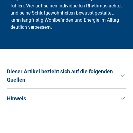
fühlen. Wer auf seinen individuellen Rhythmus achtet
und seine Schlafgewohnheiten bewusst gestaltet,
kann langfristig Wohlbefinden und Energie im Alltag
deutlich verbessern.
Dieser Artikel bezieht sich auf die folgenden
Quellen
Frauengesundheitsportal.
Tipps für einen gesunden
Hinweis
Schlaf
. (Abruf: 27.03.2026).
Gesundheitsinformation.
Was ist normaler Schlaf?
Die Artikel im Ratgeber der Deutschen
(Abruf: 27.03.2026).
Familienversicherung sollen Ihnen allgemeine
Helios Gesundheit. Gesunder Schlaf: Was heißt das
Informationen und Hilfestellungen rund um das Thema
eigentlich? (Abruf: 27.03.2026).
Gesundheit bieten. Sie sind nicht als Ersatz für eine