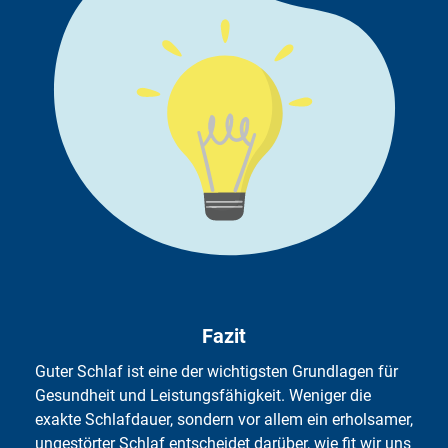
Wach-Rhythmus. Ein gleichbleibender Schlafrhythmus
beugt Problemen vor. Bei anhaltenden Schlafstörungen
oder starker Müdigkeit sollte ärztlicher Rat eingeholt
werden. Darüber hinaus empfiehlt es sich, Schlafzimmer
nach Möglichkeit abzudunkeln, um den Tag-Nacht-
Rhythmus des Körpers zu unterstützen – auch
verdunkelnde Vorhänge oder eine Schlafmaske können
hilfreich sein. Ohrstöpsel oder weißes Rauschen können
zur Lärmreduzierung beitragen, insbesondere wenn
andere Hausbewohner oder Umgebungsgeräusche den
Schlaf stören.
Wer regelmäßig in Nachtschichten arbeitet, sollte zudem
auf ausreichend Erholungstage zwischen den
Fazit
Arbeitsphasen achten, um langfristige gesundheitliche
Belastungen zu minimieren. Eine bewusste Entspannung,
Guter Schlaf ist eine der wichtigsten Grundlagen für
wie gezielte Atemübungen oder leichtes Stretching vor
Gesundheit und Leistungsfähigkeit. Weniger die
dem Schlafengehen, fördert die Regeneration zusätzlich.
exakte Schlafdauer, sondern vor allem ein erholsamer,
ungestörter Schlaf entscheidet darüber, wie fit wir uns