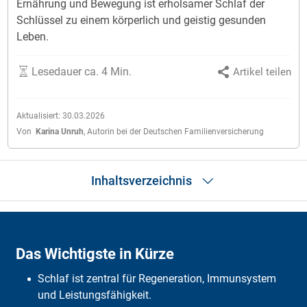
Ernährung und Bewegung ist erholsamer Schlaf der
Schlüssel zu einem körperlich und geistig gesunden
Leben.
Lesedauer ca. 4 Min.
Artikel teilen
Aktualisiert:
30.03.2026
Von
Karina Unruh
,
Autorin bei der Deutschen Familienversicherung
Inhaltsverzeichnis
Das Wichtigste in Kürze
Wie viel Schlaf ist gesund?
Das Wichtigste in Kürze
Was passiert, wenn wir schlafen?
Schlafstörungen
Schlaf ist zentral für Regeneration, Immunsystem
Die 10 besten Tipps
Häufige Fragen
und Leistungsfähigkeit.
Fazit